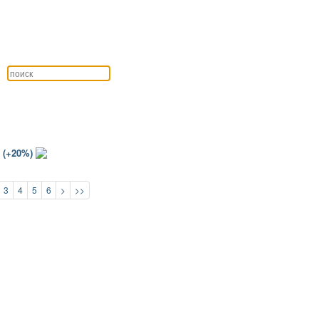
 (+20%)
3
4
5
6
>
>>