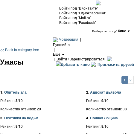
Войти под "ВКонтакте"
Войти под "Одноклассники"
Войти под "Mail.ru"
Войти под "Facebook"
Кино
▼
Выберите город:
Модерация
|
Русский
|
<< Back to category tree
Еще
|
Войти / Зарегистрироваться
Ужасы
Добавить кино
Пригласить друзей
1
2
1.
Обитель зла
2.
Адвокат дьявола
Рейтинг:
8
/10
Рейтинг:
9
/10
Количество отзывов: 29
Количество отзывов: 38
3.
Охотники на ведьм
4.
Сонная Лощина
Рейтинг:
8
/10
Рейтинг:
8
/10