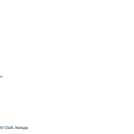
ы
10) США, Канада