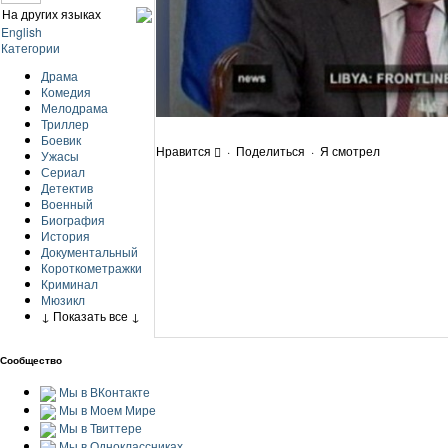
На других языках
English
Категории
Драма
Комедия
Мелодрама
Триллер
Боевик
Нравится
·
Поделиться
·
Я смотрел
Ужасы
Сериал
Детектив
Военный
Биография
История
Документальный
Короткометражки
Криминал
Мюзикл
↓ Показать все ↓
Сообщество
Мы в ВКонтакте
Мы в Моем Мире
Мы в Твиттере
Мы в Одноклассниках