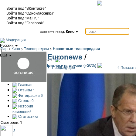
Войти под "ВКонтакте"
Войти под "Одноклассники"
Войти под "Mail.ru"
Войти под "Facebook"
Кино
▼
Выберите город:
Модерация
|
Русский
Flap
>
Кино
>
Телепередачи
>
Новостные телепередачи
|
Euronews
/
Еще
|
Войти / Зарегистрироваться
Добавить кино
Пригласить друзей (+20%)
← Предыдущее
↑ Показать
Главная
Отзывы
1
Фотографии
6
Стенка
0
История
изменений
Статистика
1
Смотрели:
3