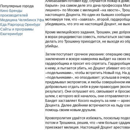
Алибабаевич готовил еду, случается пожар в доме,
барыги» (на самом деле это дача профессора Маль
Популярные города
лишнего» по Москве с милицией «на хвосте», Тро
Кино
Бренды
настоящего Доцента. Но один из бывших сообщник
производителей
мотивируя тем, что «завязал», второй, гардеробщи
Медицина
Челябинск
Уфа
убедившись, что это не настоящий Доцент, не выхо
Еда
Flapгород
Оренбург
Сайты и программы
Кроме милицейского задания, Трошкин, уже добров
Екатеринбург
в ворах-рецидивистах совесть, попытаться застав
делать это Трошкину приходится, не выходя из об
убийцы.
Затем поступает срочное указание: операцию свер
заключения и вскоре наверняка выйдет на своих 
гардеробщика и просит его спрятать. Гардеробщи
к нему, и пытается убить, но Доцент убивает его 
«подельниками», чтобы встретить Новый год. На 
«подельниками», но опаздывает: услышав в очере
придумывал экспромтом, и якобы совершённом им
добровольно отдать себя в руки правосудия (вос
результат). Они оглушают его, связывают и бросаю
шлем, с которого всё началось, они отправляются 
Бандит заставляет Косого нырнуть за ним — архео
Доцента. Далее двойники встречаются на льду оз
помощь своим новым друзьям.
Кровопролития удаётся избежать, поскольку поде
потом и Трошкина, решив, что «чем больше сдадим
приезжает милиция. Настоящий Доцент арестован