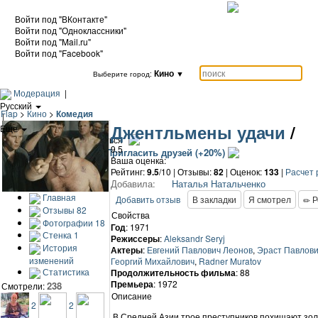
Войти под "ВКонтакте"
Войти под "Одноклассники"
Войти под "Mail.ru"
Войти под "Facebook"
Кино
▼
Выберите город:
Модерация
|
Русский
Flap
>
Кино
>
Комедия
|
Джентльмены удачи
/
Еще
|
Войти / Зарегистрироваться
9.5
Добавить кино
Пригласить друзей (+20%)
Ваша оценка:
Рейтинг:
9.5
/10 | Отзывы:
82
|
Оценок:
133
|
Расчет 
Добавила:
Наталья Натальченко
Главная
Добавить отзыв
В закладки
Я смотрел
Р
Отзывы
82
Свойства
Фотографии
18
Год
: 1971
Стенка
1
Режиссеры
:
Aleksandr Seryj
История
Актеры
:
Евгений Павлович Леонов
,
Эраст Павлови
изменений
Георгий Михайлович
,
Radner Muratov
Статистика
Продолжительность фильма
: 88
Премьера
: 1972
238
Смотрели:
Описание
2
2
В Средней Азии трое преступников похищают зол