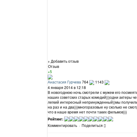
+ Добавить отзыв
Отзыв
+5
Анастасия Гурчева
764
1143
4 января 2014 в 12:18
В новогоднюю ночь смотрели с мужем его посмеять
наших советских старых комедий)))одни актеры че
легкий интересный непринужденный))мы получили
на раз и на два)))многоразовые ну сколько не смо
что в наше время нет почти таких фильмов)))
Рейтинг:
Комментировать
·
Поделиться