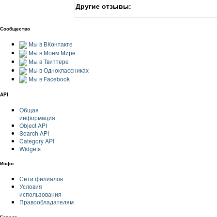
Другие отзывы:
Сообщество
Мы в ВКонтакте
Мы в Моем Мире
Мы в Твиттере
Мы в Одноклассниках
Мы в Facebook
API
Общая
информация
Object API
Search API
Category API
Widgets
Инфо
Сети филиалов
Условия
использования
Правообладателям
Города