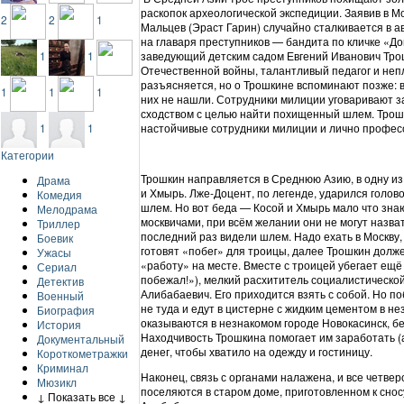
раскопок археологической экспедиции. Заявив в М
2
2
1
Мальцев (Эраст Гарин) случайно сталкивается в а
на главаря преступников — бандита по кличке «Д
заведующий детским садом Евгений Иванович Трош
1
1
Отечественной войны, талантливый педагог и неп
разъясняется, но о Трошкине вспоминают позже: в
1
1
1
них не нашли. Сотрудники милиции уговаривают 
сходством с целью найти похищенный шлем. Трошк
настойчивые сотрудники милиции и лично профес
1
1
Категории
Трошкин направляется в Среднюю Азию, в одну из
Драма
и Хмырь. Лже-Доцент, по легенде, ударился голово
Комедия
шлем. Но вот беда — Косой и Хмырь мало что знаю
Мелодрама
москвичами, при всём желании они не могут назват
Триллер
последний раз видели шлем. Надо ехать в Москву
Боевик
готовят «побег» для троицы, далее Трошкин долже
Ужасы
«работу» на месте. Вместе с троицей убегает ещ
Сериал
побежал!»), мелкий расхититель социалистическо
Детектив
Алибабаевич. Его приходится взять с собой. Но п
Военный
не туда и едут в цистерне с жидким цементом в 
Биография
оказываются в незнакомом городе Новокасинск, бе
История
Находчивость Трошкина помогает им заработать (а
Документальный
денег, чтобы хватило на одежду и гостиницу.
Короткометражки
Криминал
Наконец, связь с органами налажена, и все четве
Мюзикл
поселяются в старом доме, приготовленном к сносу
↓ Показать все ↓