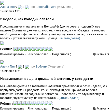
Алена Тян
9
2
про
Венолайф Дуо
(Медицина)
14 июля в 12:56
2 недели, как колодки слетели
Профилактически начала пить Венолайф Дуо по совету подруги! У нее
варикоз 2 степени уже несколько лет, и она всегда нас убеждает в том, что
необxодима профилактика . Мимо ушей пропускала советы, пока не начали
болеть и уставать к вечеру ноги. Тут еще...
(читать далее)
Рейтинг:
Комментировать
·
Я использовал
·
Поделиться
Действия ▼
Алена Тян
9
2
про
Боботик
(Медицина)
14 июля в 12:10
Незаменимая вещь в домашней аптечке, у кого детки
Мы начали мучиться с газиками и коликами практически через 3 недели, как
вернулись домой с роддома. Ребенок каждый день кричал от болей в
животике. Укропная водичка не помогала. Пробовали и теплую пеленку, и
газоотводную трубочку, но как-то жалко ...
(читать далее)
Рейтинг:
Комментировать
·
Я использовал
·
Поделиться
Действия ▼