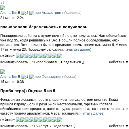
+1
Алена Тян
9
2
про
Аквадетрим
(Медицина)
21 мая в 12:24
планировали беременность и получилось
Планировали ребенка с мужем почти 5 лет, не получалось. Нам обоим было
уже под 35, когда решились на Эко. Прошли полное обследование, как и
полагается. Все анализы были в пределах нормы, кроме витамина Д. У меня
17 нг, у мужа 23. Процедуру отложили, ...
(читать далее)
Рейтинг:
Комментировать
·
Я использовал
·
Поделиться
Действия ▼
Алена Тян
9
2
про
Феназалгин
(Москва)
15 мая в 10:38
Проба пера)) Оценка 5 из 5
Феназалгин оказался просто спасением при уже остром цистите. Когда
пришла к врачу, боли и рези были нестерпимыми, горстьми глотала
обезболивающие средства, даже желудок среагировал на такое количество и
частоту приема анальгетиков. А врач назначил...
(читать далее)
Рейтинг:
Комментировать
·
Я был тут
·
Поделиться
Действия ▼