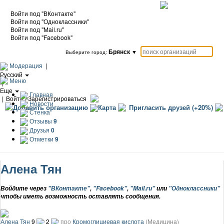
Войти под "ВКонтакте"
Войти под "Одноклассники"
Войти под "Mail.ru"
Войти под "Facebook"
Брянск
▼
Выберите город:
Модерация
|
Русский
Меню
|
Еще
Главная
|
Войти / Зарегистрироваться
Новости
Добавить организацию
Карта
Пригласить друзей (+20%)
Стенка
Отзывы
9
Друзья
0
Отметки
9
Алена Тян
Войдите через
"ВКонтакте"
,
"Facebook"
,
"Mail.ru"
или
"Одноклассники"
чтобы иметь возможность оставлять сообщения.
Алена Тян
9
2
про
Кромоглициевая кислота
(Медицина)