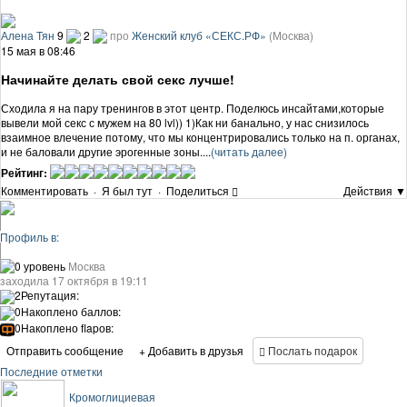
Алена Тян
9
2
про
Женский клуб «СЕКС.РФ»
(Москва)
15 мая в 08:46
Начинайте делать свой секс лучше!
Сходила я на пару тренингов в этот центр. Поделюсь инсайтами,которые
вывели мой секс с мужем на 80 lvl)) 1)Как ни банально, у нас снизилось
взаимное влечение потому, что мы концентрировались только на п. органах,
и не баловали другие эрогенные зоны....
(читать далее)
Рейтинг:
Комментировать
·
Я был тут
·
Поделиться
Действия ▼
Профиль в:
0 уровень
Москва
заходила 17 октября в 19:11
2
Репутация:
0
Накоплено баллов:
0
Накоплено flapов:
Отправить сообщение
+ Добавить в друзья
Послать подарок
Последние отметки
Кромоглициевая