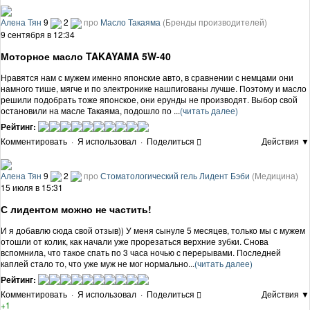
Алена Тян
9
2
про
Масло Такаяма
(Бренды производителей)
9 сентября в 12:34
Моторное масло TAKAYAMA 5W-40
Нравятся нам с мужем именно японские авто, в сравнении с немцами они
намного тише, мягче и по электронике нашпигованы лучше. Поэтому и масло
решили подобрать тоже японское, они ерунды не производят. Выбор свой
остановили на масле Такаяма, подошло по ...
(читать далее)
Рейтинг:
Комментировать
·
Я использовал
·
Поделиться
Действия ▼
Алена Тян
9
2
про
Стоматологический гель Лидент Бэби
(Медицина)
15 июля в 15:31
С лидентом можно не частить!
И я добавлю сюда свой отзыв)) У меня сынуле 5 месяцев, только мы с мужем
отошли от колик, как начали уже прорезаться верхние зубки. Снова
вспомнила, что такое спать по 3 часа ночью с перерывами. Последней
каплей стало то, что уже муж не мог нормально...
(читать далее)
Рейтинг:
Комментировать
·
Я использовал
·
Поделиться
Действия ▼
+1