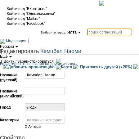
Войти под "ВКонтакте"
Войти под "Одноклассники"
Войти под "Mail.ru"
Войти под "Facebook"
Ялта
▼
Выберите город:
Модерация
|
Русский
Редактировать
Кемпбел Наоми
|
Еще
|
Войти / Зарегистрироваться
Редактировать названия на других языках
Добавить организацию
Карта
Пригласить друзей (+20%)
Название
(русский)
Название
(английский)
Город
Категории
X
Актеры
Свойства