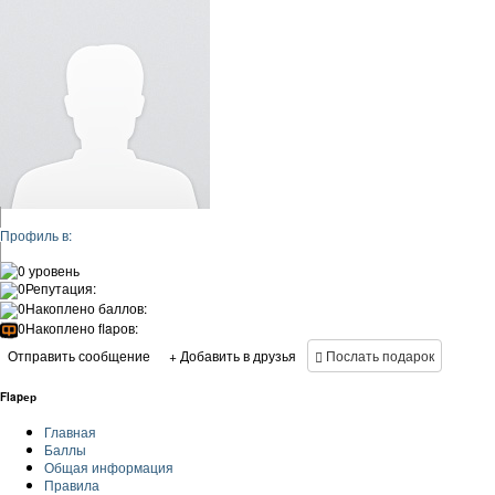
Профиль в:
0 уровень
0
Репутация:
0
Накоплено баллов:
0
Накоплено flapов:
Отправить сообщение
+ Добавить в друзья
Послать подарок
Flapер
Главная
Баллы
Общая информация
Правила