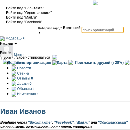
Войти под "ВКонтакте"
Войти под "Одноклассники"
Войти под "Mail.ru"
Войти под "Facebook"
Волжский
Выберите город:
▼
Модерация
|
Русский
|
Еще
Меню
|
Войти / Зарегистрироваться
Добавить организацию
Карта
Пригласить друзей (+20%)
Главная
Новости
Стенка
Отзывы
0
Друзья
0
Объекты
1
Изменения
1
Иван Иванов
Войдите через
"ВКонтакте"
,
"Facebook"
,
"Mail.ru"
или
"Одноклассники"
чтобы иметь возможность оставлять сообщения.