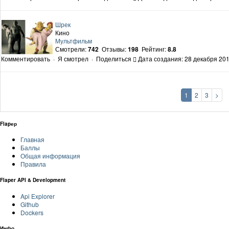
Шрек
Кино
Мультфильм
Смотрели:
742
Отзывы:
198
Рейтинг:
8.8
Комментировать
·
Я смотрел
·
Поделиться
Дата создания: 28 декабря 201
1
2
3
>
Flapер
Главная
Баллы
Общая информация
Правила
Flaper API & Development
Api Explorer
Github
Dockers
Инфо