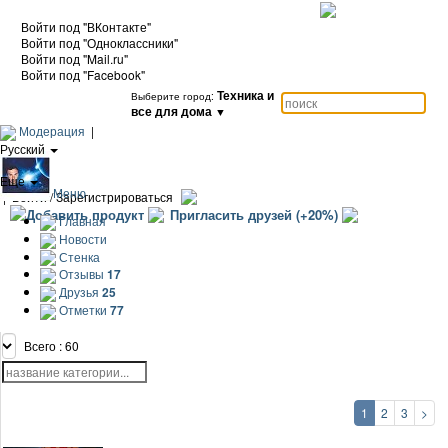
Войти под "ВКонтакте"
Войти под "Одноклассники"
Войти под "Mail.ru"
Войти под "Facebook"
Техника и
Выберите город:
все для дома
▼
Модерация
|
Русский
|
Еще
Меню
|
Войти / Зарегистрироваться
Добавить продукт
Пригласить друзей (+20%)
Главная
Новости
Стенка
Отзывы
17
Друзья
25
Отметки
77
Всего : 60
1
2
3
>