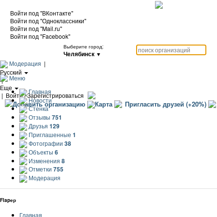
Войти под "ВКонтакте"
Войти под "Одноклассники"
Войти под "Mail.ru"
Войти под "Facebook"
Выберите город:
Челябинск
▼
Модерация
|
Русский
Меню
|
Еще
Главная
|
Войти / Зарегистрироваться
Новости
Добавить организацию
Карта
Пригласить друзей (+20%)
Стенка
Отзывы
751
Друзья
129
Приглашенные
1
Фотографии
38
Объекты
6
Изменения
8
Отметки
755
Модерация
Flapер
Главная