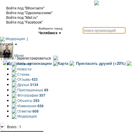
Войти под "ВКонтакте"
Войти под "Одноклассники"
Войти под "Mail.ru"
Войти под "Facebook"
Выберите город:
Челябинск
▼
Модерация
|
Русский
|
Еще
Меню
|
Войти / Зарегистрироваться
Добавить организацию
Карта
Пригласить друзей (+20%)
Главная
Новости
Стенка
Отзывы
423
Друзья
3134
Приглашенные
89
Фотографии
357
Объекты
293
Изменения
656
Отметки
608
Модерация
Всего : 1