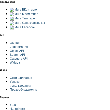
Сообщество
Мы в ВКонтакте
Мы в Моем Мире
Мы в Твиттере
Мы в Одноклассниках
Мы в Facebook
API
Общая
информация
Object API
Search API
Category API
Widgets
Инфо
Сети филиалов
Условия
использования
Правообладателям
Города
Уфа
Челябинск