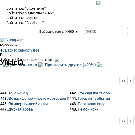
Войти под "ВКонтакте"
Войти под "Одноклассники"
Войти под "Mail.ru"
Войти под "Facebook"
Кино
▼
Выберите город:
Модерация
|
Русский
|
<< Back to category tree
Еще
|
Войти / Зарегистрироваться
Ужасы
Добавить кино
Пригласить друзей (+20%)
<<
<
441.
Тебе конец
442.
Что скрывает ложь
443.
Возвращение живых мертвецов 3
444.
Горизонт событий
445.
Вампирши-лесбиянки
446.
Паршивая овца
447.
Дурная кровь
448.
Немой крик
<<
<