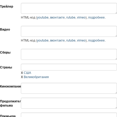
Трейлер
HTML-код (
youtube
,
вконтакте
,
rutube
,
vimeo
),
подробнее
.
Видео
HTML-код (
youtube
,
вконтакте
,
rutube
,
vimeo
),
подробнее
.
Сборы
Страны
X
США
X
Великобритания
Кинокомпании
Продолжительность
фильма
Премьера