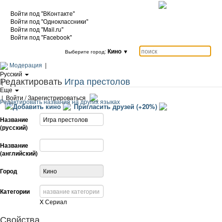
Войти под "ВКонтакте"
Войти под "Одноклассники"
Войти под "Mail.ru"
Войти под "Facebook"
Кино
▼
Выберите город:
Модерация
|
Русский
Редактировать
Игра престолов
|
Еще
|
Войти / Зарегистрироваться
Редактировать названия на других языках
Добавить кино
Пригласить друзей (+20%)
Название
(русский)
Название
(английский)
Город
Категории
X
Сериал
Свойства