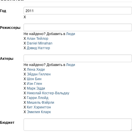
Год
X
Режиссеры
Не найдено? Добавить в
Люди
X
Алан Тейлор
X
Daniel Minahan
X
Дэвид Наттер
Актеры
Не найдено? Добавить в
Люди
X
Лена Хиди
X
Эйдан Гиллен
X
Шон Бин
X
Иэн Глен
X
Марк Эдди
X
Николай Костер-Вальдау
X
Гарри Ллойд
X
Мишель Фэйрли
X
Кит Хэрингтон
X
Эмилия Кларк
Бюджет