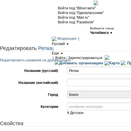
Войти под "ВКонтакте"
Войти под "Одноклассники"
Войти под "Mail.ru"
Войти под "Facebook"
Выберите город:
Челябинск
▼
Модерация
|
Русский
Редактировать
Репка
|
Еще
|
Войти / Зарегистрироваться
Редактировать названия на других языках
Добавить организацию
Карта
Пр
Название (русский)
Название (английский)
Город
Категории
X
Детское
Свойства