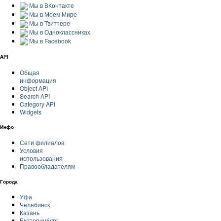
Мы в ВКонтакте
Мы в Моем Мире
Мы в Твиттере
Мы в Одноклассниках
Мы в Facebook
API
Общая
информация
Object API
Search API
Category API
Widgets
Инфо
Сети филиалов
Условия
использования
Правообладателям
Города
Уфа
Челябинск
Казань
Екатеринбург