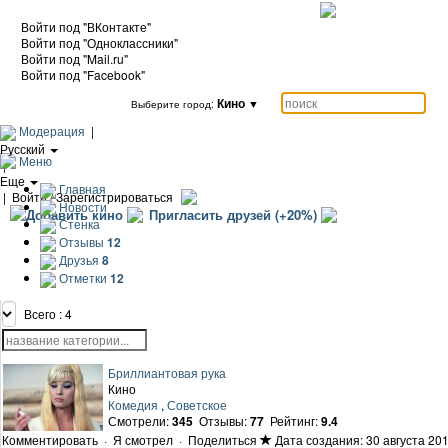
Войти под "ВКонтакте"
Войти под "Одноклассники"
Войти под "Mail.ru"
Войти под "Facebook"
Кино
▼
Выберите город:
Модерация
|
Русский
Меню
|
Еще
Главная
|
Войти / Зарегистрироваться
Новости
Добавить кино
Пригласить друзей (+20%)
Стенка
Отзывы
12
Друзья
8
Отметки
12
Всего : 4
Бриллиантовая рука
Кино
Комедия
,
Советское
Смотрели:
345
Отзывы:
77
Рейтинг:
9.4
Комментировать
·
Я смотрел
·
Поделиться
Дата создания: 30 августа 201