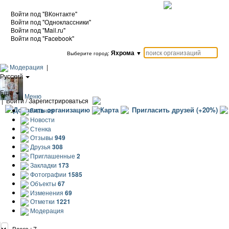
Войти под "ВКонтакте"
Войти под "Одноклассники"
Войти под "Mail.ru"
Войти под "Facebook"
Яхрома
▼
Выберите город:
Модерация
|
Русский
|
Еще
Меню
|
Войти / Зарегистрироваться
Добавить организацию
Карта
Пригласить друзей (+20%)
Главная
Новости
Стенка
Отзывы
949
Друзья
308
Приглашенные
2
Закладки
173
Фотографии
1585
Объекты
67
Изменения
69
Отметки
1221
Модерация
Всего : 7