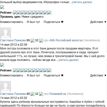
большой выбор медикаментов. Ибупрофен только ...
(читать далее)
Рейтинг:
Уровень цен:
Ниже среднего
Комментировать
·
Я был тут
·
Поделиться
Действия ▼
Светлана Панкова
88
32
про
АКБ Российский капитал
(Челябинск)
14 мая 2012 в 22:39
Моя сестра положила в этот банк деньги после продажи квартиры. Я от
друзей узнала про этот банк. Почитала, поспрашивала и сюда. процент
небольшой 11%, но лучше, чем лежка в трехлитровой банке. Мы с ней долго
искали куда положить - сейчас везде все ...
(читать далее)
Рейтинг:
Комментировать
·
Я был тут
·
Поделиться
Действия ▼
Светлана Панкова
88
32
про
Развивай-ка
(Челябинск)
14 мая 2012 в 22:32
Купила здесь ребенку музыкальные инструменты: барабан и бубен с губной
гармошкой) По близости больше ни где не было, а нам срочно понадобилось