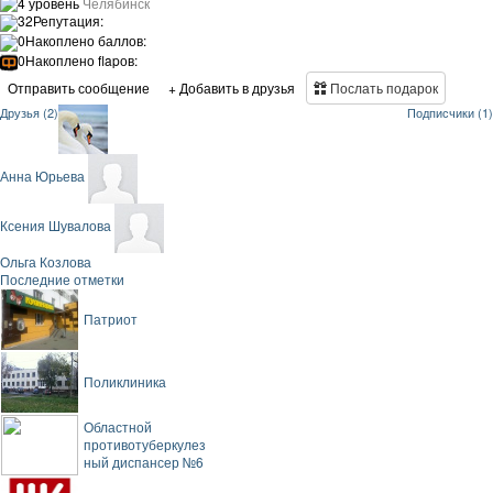
4 уровень
Челябинск
32
Репутация:
0
Накоплено баллов:
0
Накоплено flapов:
Отправить сообщение
+ Добавить в друзья
Послать подарок
Друзья (2)
Подписчики (1)
Анна Юрьева
Ксения Шувалова
Ольга Козлова
Последние отметки
Патриот
Поликлиника
Областной
противотуберкулез
ный диспансер №6