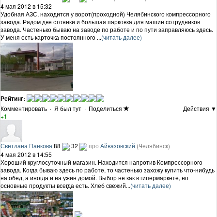
4 мая 2012 в 15:32
Удобная АЗС, находится у ворот(проходной) Челябинского компрессорного
завода. Рядом две стоянки и большая парковка для машин сотрудников
завода. Частенько бываю на заводе по работе и по пути заправляюсь здесь.
У меня есть карточка постоянного ...
(читать далее)
Рейтинг:
Комментировать
·
Я был тут
·
Поделиться
Действия ▼
+1
Светлана Панкова
88
32
про
Айвазовский
(Челябинск)
4 мая 2012 в 14:55
Хороший круглосуточный магазин. Находится напротив Компрессорного
завода. Когда бываю здесь по работе, то частенько захожу купить что-нибудь
на обед, а иногда и на ужин домой. Выбор не как в гипермаркете, но
основные продукты всегда есть. Хлеб свежий...
(читать далее)