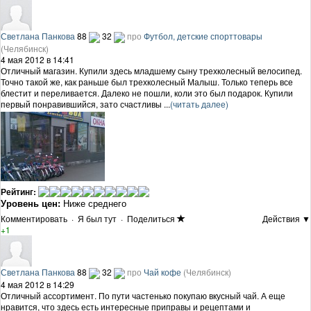
Светлана Панкова
88
32
про
Футбол, детские спорттовары
(Челябинск)
4 мая 2012 в 14:41
Отличный магазин. Купили здесь младшему сыну трехколесный велосипед.
Точно такой же, как раньше был трехколесный Малыш. Только теперь все
блестит и переливается. Далеко не пошли, коли это был подарок. Купили
первый понравившийся, зато счастливы ...
(читать далее)
Рейтинг:
Уровень цен:
Ниже среднего
Комментировать
·
Я был тут
·
Поделиться
Действия ▼
+1
Светлана Панкова
88
32
про
Чай кофе
(Челябинск)
4 мая 2012 в 14:29
Отличный ассортимент. По пути частенько покупаю вкусный чай. А еще
нравится, что здесь есть интересные приправы и рецептами и