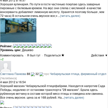
4 мая 2012 в 16:57
Хорошая кулинария. По пути в гости частенько покупаю здесь заварные
пирожные с белковым кремом. На вкус они слегка с кислинкой -в качестве
консерванта добавляют лимонную кислоту. Хранятся поэтому больше ,чем
72 часа) В остальном очень вкусное все,ч ...
(читать далее)
Рейтинг:
Уровень цен:
Дешево
Комментировать
·
Я был тут
·
Поделиться
Действия ▼
+2
Светлана Панкова
88
32
про
Чебаркульская птица, фирменный отдел
(Челябинск)
4 мая 2012 в 16:54
Хороший магазин Чебаркульской птицефабрики. Находится напротив Сада
Победы, недалеко от остановки транспорта "28 магазин". Брала здесь
рубленную ветчину в составе которой мясо птицы и говядина или свинина.
Все очень вкусное. цена за кг 168 рублей. На...
(читать далее)