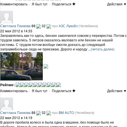
Комментировать
·
Я был тут
·
Поделиться
Действия ▼
Светлана Панкова
88
32
про
АЗС Лукойл
(Челябинск)
22 мая 2012 в 14:33
Заправлялись как-то здесь, бензин закончился совсем у перекрестка. Потом с
трудом завелись. 5 литров оказалось маловато или бензин не нашей
системы. С трудом потом вообще смогли доехать до следующей
заправкиБольше сюда не приезжаю. Дорого и народу ...
(читать далее)
Рейтинг:
Комментировать
·
Я был тут
·
Поделиться
Действия ▼
Светлана Панкова
88
32
про
BM AUTO
(Челябинск)
22 мая 2012 в 14:19
В дороге пробила колесо и была одна в машине, без помощи было не
обойтись. Нужно было срочно заменить колесо, и даже запаски не было