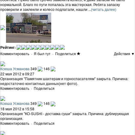
нормальной. Благо по пути попалась эта мастерская. Ребята запаску
проверили и заклеили и колесо подлатали, нашли ...
(читать далее)
Рейтинг:
Комментировать
·
Я был тут
·
Поделиться
Действия ▼
Ксюша Усманова
349
146
22 мая 2012 в 09:27
Организация "Памятник шахтерам и горноспасателям" закрыта. Причина:
недостаточно контактных данных(нет фото).
Комментировать
·
Поделиться
Ксюша Усманова
349
146
18 мая 2012 в 15:58
Организация "KO-SUSHI - доставка суши" закрыта. Причина: дублирующая
организация.
Комментировать
·
Поделиться