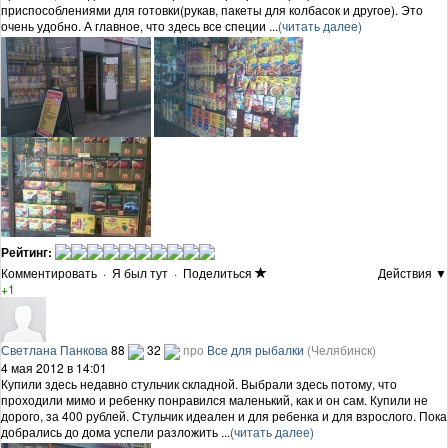
приспособлениями для готовки(рукав, пакеты для колбасок и другое). Это
очень удобно. А главное, что здесь все специи ...
(читать далее)
Рейтинг:
Комментировать
·
Я был тут
·
Поделиться
Действия ▼
+1
Светлана Панкова
88
32
про
Все для рыбалки
(Челябинск)
4 мая 2012 в 14:01
Купили здесь недавно стульчик складной. Выбрали здесь потому, что
проходили мимо и ребенку понравился маленький, как и он сам. Купили не
дорого, за 400 рублей. Стульчик идеален и для ребенка и для взрослого. Пока
добрались до дома успели разложить ...
(читать далее)