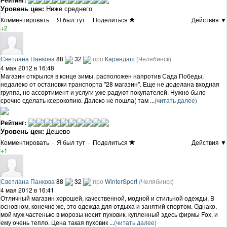
Рейтинг:
Уровень цен:
Ниже среднего
Комментировать
·
Я был тут
·
Поделиться
Действия ▼
+2
Светлана Панкова
88
32
про
Карандаш
(Челябинск)
4 мая 2012 в 16:48
Магазин открылся в конце зимы. расположен напротив Сада Победы,
недалеко от остановки транспорта "28 магазин". Еще не доделана входная
группа, но ассортимент и услуги уже радуют покупателей. Нужно было
срочно сделать ксерокопию. Далеко не пошла( там ...
(читать далее)
Рейтинг:
Уровень цен:
Дешево
Комментировать
·
Я был тут
·
Поделиться
Действия ▼
+1
Светлана Панкова
88
32
про
WinterSport
(Челябинск)
4 мая 2012 в 16:41
Отличный магазин хорошей, качественной, модной и стильной одежды. В
основном, конечно же, это одежда для отдыха и занятий спортом. Однако,
мой муж частенько в морозы носит пуховик, купленный здесь фирмы Fox, и
ему очень тепло. Цена такая пуховик ...
(читать далее)