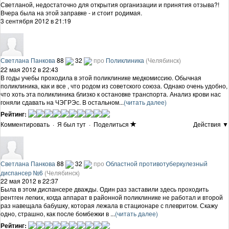
Светланой, недостаточно для открытия организации и принятия отзыва?!
Вчера была на этой заправке - и стоит родимая.
3 сентября 2012 в 21:19
Светлана Панкова
88
32
про
Поликлиника
(Челябинск)
22 мая 2012 в 22:43
В годы учебы проходила в этой поликлинике медкомиссию. Обычная
поликлиника, как и все , что родом из советского союза. Однако очень удобно,
что хоть эта поликлиника близко к остановке транспорта. Анализ крови нас
гоняли сдавать на ЧЭГРЭс. В остальном...
(читать далее)
Рейтинг:
Комментировать
·
Я был тут
·
Поделиться
Действия ▼
Светлана Панкова
88
32
про
Областной противотуберкулезный
диспансер №6
(Челябинск)
22 мая 2012 в 22:37
Была в этом диспансере дважды. Один раз заставили здесь проходить
рентген легких, когда аппарат в районной поликлинике не работал и второй
раз навещала бабушку, которая лежала в стационаре с плевритом. Скажу
одно, страшно, как после бомбежки в ...
(читать далее)
Рейтинг: