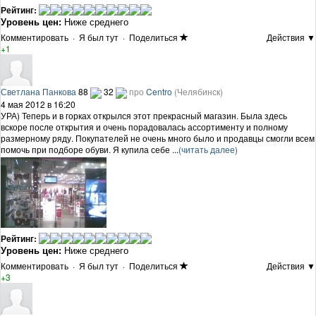
Рейтинг:
Уровень цен:
Ниже среднего
Комментировать
·
Я был тут
·
Поделиться
Действия ▼
+1
Светлана Панкова
88
32
про
Centro
(Челябинск)
4 мая 2012 в 16:20
УРА) Теперь и в горках открылся этот прекрасный магазин. Была здесь
вскоре после открытия и очень порадовалась ассортименту и полному
размерному ряду. Покупателей не очень много было и продавцы смогли всем
помочь при подборе обуви. Я купила себе ...
(читать далее)
Рейтинг:
Уровень цен:
Ниже среднего
Комментировать
·
Я был тут
·
Поделиться
Действия ▼
+3