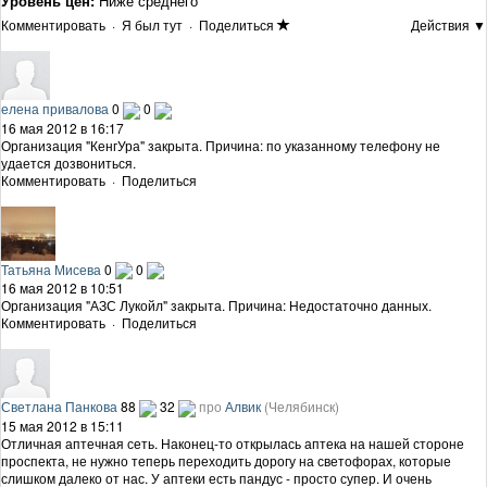
Уровень цен:
Ниже среднего
Комментировать
·
Я был тут
·
Поделиться
Действия ▼
елена привалова
0
0
16 мая 2012 в 16:17
Организация "КенгУра" закрыта. Причина: по указанному телефону не
удается дозвониться.
Комментировать
·
Поделиться
Татьяна Мисева
0
0
16 мая 2012 в 10:51
Организация "АЗС Лукойл" закрыта. Причина: Недостаточно данных.
Комментировать
·
Поделиться
Светлана Панкова
88
32
про
Алвик
(Челябинск)
15 мая 2012 в 15:11
Отличная аптечная сеть. Наконец-то открылась аптека на нашей стороне
проспекта, не нужно теперь переходить дорогу на светофорах, которые
слишком далеко от нас. У аптеки есть пандус - просто супер. И очень