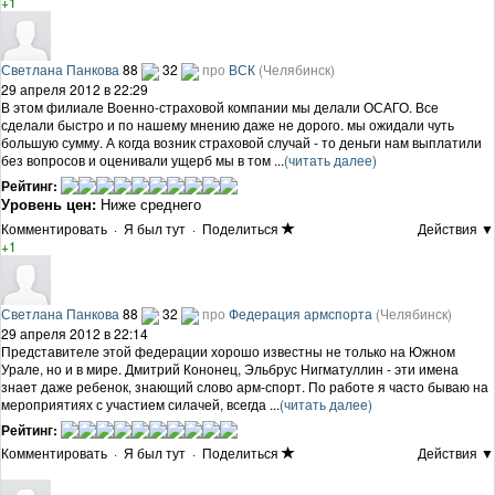
+1
Светлана Панкова
88
32
про
ВСК
(Челябинск)
29 апреля 2012 в 22:29
В этом филиале Военно-страховой компании мы делали ОСАГО. Все
сделали быстро и по нашему мнению даже не дорого. мы ожидали чуть
большую сумму. А когда возник страховой случай - то деньги нам выплатили
без вопросов и оценивали ущерб мы в том ...
(читать далее)
Рейтинг:
Уровень цен:
Ниже среднего
Комментировать
·
Я был тут
·
Поделиться
Действия ▼
+1
Светлана Панкова
88
32
про
Федерация армспорта
(Челябинск)
29 апреля 2012 в 22:14
Представителе этой федерации хорошо известны не только на Южном
Урале, но и в мире. Дмитрий Кононец, Эльбрус Нигматуллин - эти имена
знает даже ребенок, знающий слово арм-спорт. По работе я часто бываю на
мероприятиях с участием силачей, всегда ...
(читать далее)
Рейтинг:
Комментировать
·
Я был тут
·
Поделиться
Действия ▼