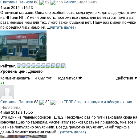
Светлана Панкова
88
32
про
Рelican
(Челябинск)
4 мая 2012 в 16:13
Отличный магазин. Одна его особенность, сюда нужно ходить с документами
на ЧП или ИП. У меня они есть, поэтому все здесь для меня стоит почти в 2
раза меньше, чем для тех, у кого такой бумажки нет. Пару раз к моей покупке
присоединялись мамочки, ...
(читать далее)
Рейтинг:
Уровень цен:
Дешево
Комментировать
·
Я был тут
·
Поделиться
Действия ▼
+1
Светлана Панкова
88
32
про
ТЕЛЕ 2, центр продаж и обслуживания
(Челябинск)
4 мая 2012 в 15:55
Это один из главных офисов ТЕЛЕ2. Несколько раз по пути заходила сюда на
консультацию по тарифам. Распечатку звонков брать не пришлось, мне все и
без нее популярно объяснили. Всегда грамотно объяснят, какой тариф в
данный момент времени самый ...
(читать далее)