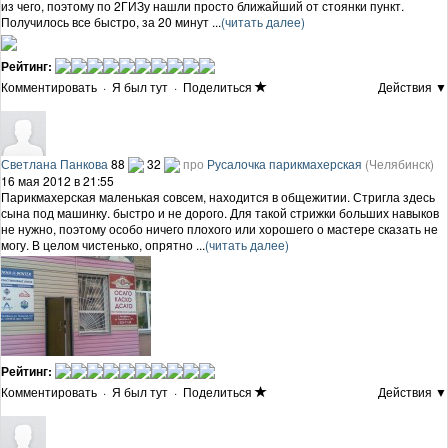
из чего, поэтому по 2ГИЗу нашли просто ближайший от стоянки пункт.
Получилось все быстро, за 20 минут ...
(читать далее)
Рейтинг:
Комментировать
·
Я был тут
·
Поделиться
Действия ▼
Светлана Панкова
88
32
про
Русалочка парикмахерская
(Челябинск)
16 мая 2012 в 21:55
Парикмахерская маленькая совсем, находится в общежитии. Стригла здесь
сына под машинку. быстро и не дорого. Для такой стрижки больших навыков
не нужно, поэтому особо ничего плохого или хорошего о мастере сказать не
могу. В целом чистенько, опрятно ...
(читать далее)
Рейтинг:
Комментировать
·
Я был тут
·
Поделиться
Действия ▼