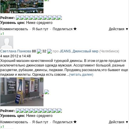
Рейтинг:
Уровень цен:
Ниже среднего
Комментировать
·
Я был тут
·
Поделиться
Действия ▼
+1
Светлана Панкова
88
32
про
JEANS, Джинсовый мир
(Челябинск)
4 мая 2012 в 14:48
Хороший магазин качественной турецкой джинсы. В этом отделе продается
исключительно джинсовая одежда мужская. Ассортимент большой, разные
расцветки, рубашки, джинсы, пиджаки. Продавец рассказала,что бывают еще
пиджаки и жилеты. Одежда есть совсем ...
(читать далее)
Рейтинг:
Уровень цен:
Ниже среднего
Комментировать
·
Я был тут
·
Поделиться
Действия ▼
+1