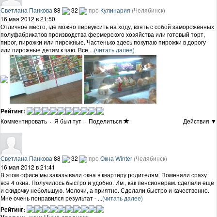
Светлана Панкова
88
32
про
Кулинария
(Челябинск)
16 мая 2012 в 21:50
Отличное место, где можно переуксить на ходу, взять с собой замороженных
полуфабрикатов производства фермерского хозяйства или готовый торт,
пирог, пирожки или пирожные. Частенько здесь покупаю пирожки в дорогу
или пирожные детям к чаю. Все ...
(читать далее)
Рейтинг:
Комментировать
·
Я был тут
·
Поделиться
Действия ▼
Светлана Панкова
88
32
про
Окна Winter
(Челябинск)
16 мая 2012 в 21:41
В этом офисе мы заказывали окна в квартиру родителям. Поменяли сразу
все 4 окна. Получилось быстро и удобно. Им , как пенсионерам. сделали еще
и скидочку небольшую. Мелочи, а приятно. Сделали быстро и качественно.
Мне очень понравился результат - ...
(читать далее)
Рейтинг: