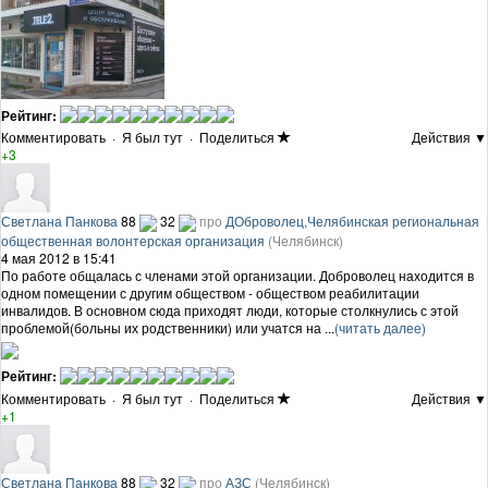
Рейтинг:
Комментировать
·
Я был тут
·
Поделиться
Действия ▼
+3
Светлана Панкова
88
32
про
ДОброволец,Челябинская региональная
общественная волонтерская организация
(Челябинск)
4 мая 2012 в 15:41
По работе общалась с членами этой организации. Доброволец находится в
одном помещении с другим обществом - обществом реабилитации
инвалидов. В основном сюда приходят люди, которые столкнулись с этой
проблемой(больны их родственники) или учатся на ...
(читать далее)
Рейтинг:
Комментировать
·
Я был тут
·
Поделиться
Действия ▼
+1
Светлана Панкова
88
32
про
АЗС
(Челябинск)