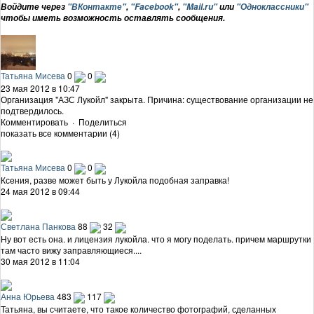
Войдите через
"ВКонтакте"
,
"Facebook"
,
"Mail.ru"
или
"Одноклассники"
чтобы иметь возможность оставлять сообщения.
Татьяна Мисева
0
0
23 мая 2012 в 10:47
Организация "АЗС Лукойл" закрыта. Причина: существование организации не
подтвердилось.
Комментировать
·
Поделиться
показать все комментарии (4)
Татьяна Мисева
0
0
Ксения, разве может быть у Лукойла подобная заправка!
24 мая 2012 в 09:44
Светлана Панкова
88
32
Ну вот есть она. и лицензия лукойла. что я могу поделать. причем маршрутки
там часто вижу заправляющиеся....
30 мая 2012 в 11:04
Анна Юрьева
483
117
Татьяна, вы считаете, что такое количество фотографий, сделанных