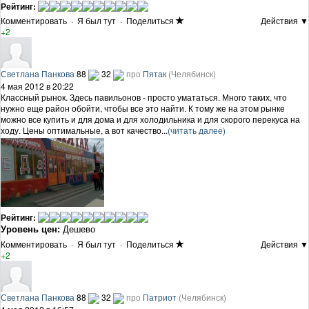
Рейтинг:
Комментировать
·
Я был тут
·
Поделиться
Действия ▼
+2
Светлана Панкова
88
32
про
Пятак
(Челябинск)
4 мая 2012 в 20:22
Классный рынок. Здесь павильонов - просто умататься. Много таких, что
нужно еще район обойти, чтобы все это найти. К тому же на этом рынке
можно все купить и для дома и для холодильника и для скорого перекуса на
ходу. Цены оптимальные, а вот качество...
(читать далее)
Рейтинг:
Уровень цен:
Дешево
Комментировать
·
Я был тут
·
Поделиться
Действия ▼
+2
Светлана Панкова
88
32
про
Патриот
(Челябинск)