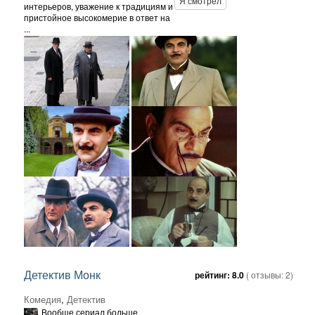
Я смотрел
интерьеров, уважение к традициям и
пристойное высокомерие в ответ на
...
Детектив Монк
рейтинг:
8.0
( отзывы:
2
)
Комедия
,
Детектив
Вообще сериал больше