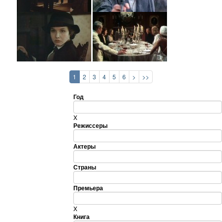
1
2
3
4
5
6
>
>>
Год
X
Режиссеры
Актеры
Страны
Премьера
X
Книга