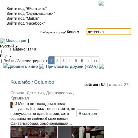
Войти под "ВКонтакте"
Войти под "Одноклассники"
Войти под "Mail.ru"
Войти под "Facebook"
Кино
▼
Выберите город:
Модерация
|
Русский
Найдено: 1140
|
Еще
1
2
3
4
5
6
>
>>
|
Войти / Зарегистрироваться
Добавить кино
Пригласить друзей (+20%)
Коломбо / Columbo
рейтинг:
8.1
( отзывы:
27
)
Сериал
,
Детектив
,
Для взрослых
,
Криминал
Много лет назад смотрела
данный сериал, не поверите, не
пропускала ни одной серии, хотя
Я смотрел
сериалы не люблю.В свое время
Санта-Барбара, зомбировавшая ...