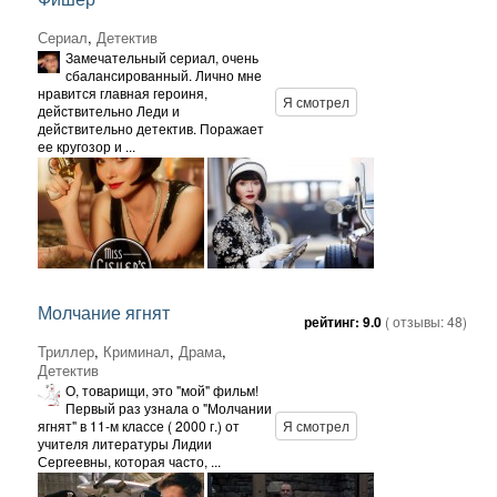
Сериал
,
Детектив
Замечательный сериал, очень
сбалансированный. Лично мне
нравится главная героиня,
Я смотрел
действительно Леди и
действительно детектив. Поражает
ее кругозор и ...
Молчание ягнят
рейтинг:
9.0
( отзывы:
48
)
Триллер
,
Криминал
,
Драма
,
Детектив
О, товарищи, это "мой" фильм!
Первый раз узнала о "Молчании
ягнят" в 11-м классе ( 2000 г.) от
Я смотрел
учителя литературы Лидии
Сергеевны, которая часто, ...