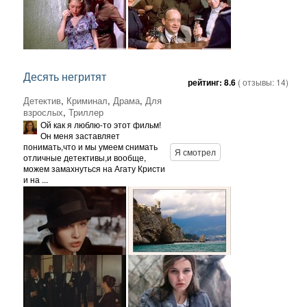
Десять негритят
рейтинг:
8.6
( отзывы:
14
)
Детектив
,
Криминал
,
Драма
,
Для
взрослых
,
Триллер
Ой как я люблю-то этот фильм!
Он меня заставляет
понимать,что и мы умеем снимать
Я смотрел
отличные детективы,и вообще,
можем замахнуться на Агату Кристи
и на ...