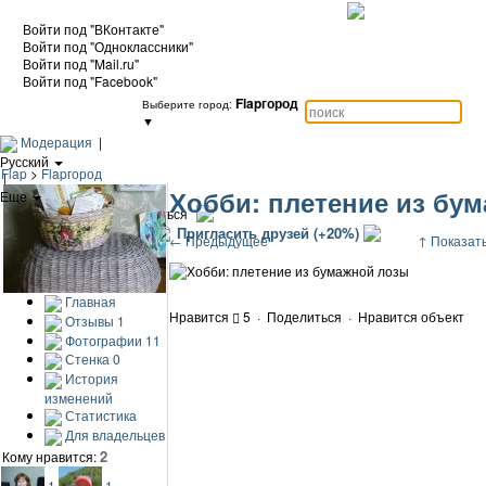
Войти под "ВКонтакте"
Войти под "Одноклассники"
Войти под "Mail.ru"
Войти под "Facebook"
Flapгород
Выберите город:
▼
Модерация
|
Русский
Flap
>
Flapгород
|
Хобби: плетение из бу
Еще
|
Войти / Зарегистрироваться
Добавить объект
Пригласить друзей (+20%)
← Предыдущее
↑ Показать
Главная
Нравится
5
·
Поделиться
·
Нравится объект
Отзывы
1
Фотографии
11
Стенка
0
История
изменений
Статистика
Для владельцев
2
Кому нравится:
1
1