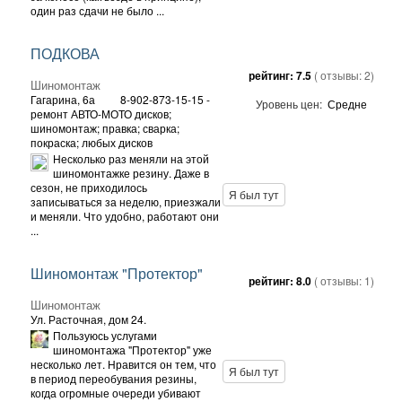
один раз сдачи не было ...
ПОДКОВА
рейтинг:
7.5
( отзывы:
2
)
Шиномонтаж
Гагарина, 6а
8-902-873-15-15 -
Уровень цен:
Средне
ремонт АВТО-МОТО дисков;
шиномонтаж; правка; сварка;
покраска; любых дисков
Несколько раз меняли на этой
шиномонтажке резину. Даже в
сезон, не приходилось
Я был тут
записываться за неделю, приезжали
и меняли. Что удобно, работают они
...
Шиномонтаж "Протектор"
рейтинг:
8.0
( отзывы:
1
)
Шиномонтаж
Ул. Расточная, дом 24.
Пользуюсь услугами
шиномонтажа "Протектор" уже
несколько лет. Нравится он тем, что
Я был тут
в период переобувания резины,
когда огромные очереди убивают