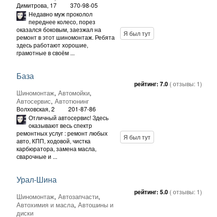
Димитрова, 17
370-98-05
Недавно муж проколол
переднее колесо, порез
оказался боковым, заезжал на
Я был тут
ремонт в этот шиномонтаж. Ребята
здесь работают хорошие,
грамотные в своём ...
База
рейтинг:
7.0
( отзывы:
1
)
Шиномонтаж
,
Автомойки
,
Автосервис
,
Автотюнинг
Волховская, 2
201-87-86
Отличный автосервис! Здесь
оказывают весь спектр
ремонтных услуг : ремонт любых
Я был тут
авто, КПП, ходовой, чистка
карбюратора, замена масла,
сварочные и ...
Урал-Шина
рейтинг:
5.0
( отзывы:
1
)
Шиномонтаж
,
Автозапчасти
,
Автохимия и масла
,
Автошины и
диски