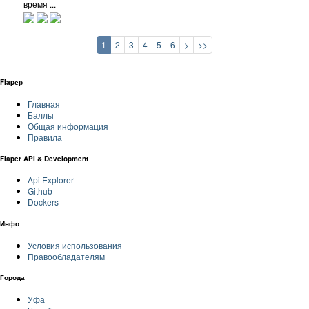
время ...
1
2
3
4
5
6
>
>>
Flapер
Главная
Баллы
Общая информация
Правила
Flaper API & Development
Api Explorer
Github
Dockers
Инфо
Условия использования
Правообладателям
Города
Уфа