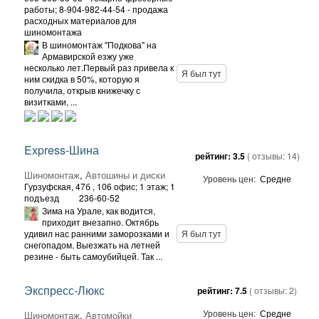
работы; 8-904-982-44-54 - продажа
расходных материалов для
шиномонтажа
В шиномонтаж "Подкова" на
Армавирской езжу уже
несколько лет.Первый раз привела к
Я был тут
ним скидка в 50%, которую я
получила, открыв книжечку с
визитками, ...
Express-Шина
рейтинг:
3.5
( отзывы:
14
)
Шиномонтаж
,
Автошины и диски
Уровень цен:
Средне
Гурзуфская, 47б
, 106 офис; 1 этаж; 1
подъезд
236-60-52
Зима на Урале, как водится,
приходит внезапно. Октябрь
удивил нас ранними заморозками и
Я был тут
снегопадом. Выезжать на летней
резине - быть самоубийцей. Так ...
Экспресс-Люкс
рейтинг:
7.5
( отзывы:
2
)
Уровень цен:
Средне
Шиномонтаж
,
Автомойки