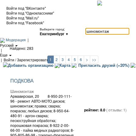
Войти под "ВКонтакте"
Войти под "Одноклассники"
Войти под "Mail.ru"
Войти под "Facebook"
Выберите город:
Екатеринбург
▼
Модерация
|
Русский
Найдено: 283
|
Еще
1
2
3
4
5
6
>
>>
|
Войти / Зарегистрироваться
Добавить организацию
Карта
Пригласить друзей (+20%)
ПОДКОВА
Шиномонтаж
Армавирская, 20
8-950-20-111-
96 - ремонт АВТО-МОТО дисков;
шиномонтаж; правка; сварка;
рейтинг:
8.0
( отзывы:
1
)
покраска; любых дисков; 8-950-64-
480-91 - аргон-сварка;
пескоструйная обработка;
порошковая покраска; 8-922-2-00-
66-00 - пайка медных радиаторов; 8-
905-805-86-98 - токарно-фрезерные