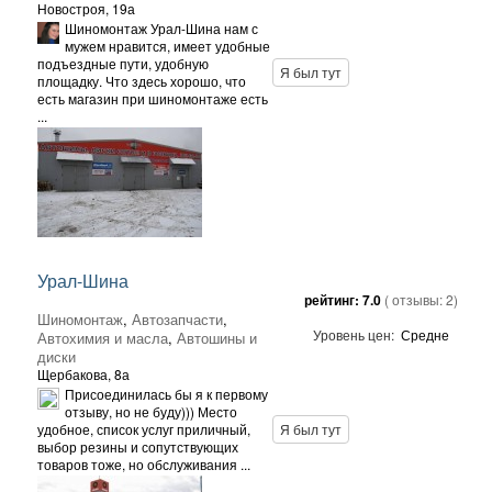
Новостроя, 19а
Шиномонтаж Урал-Шина нам с
мужем нравится, имеет удобные
подъездные пути, удобную
Я был тут
площадку. Что здесь хорошо, что
есть магазин при шиномонтаже есть
...
Урал-Шина
рейтинг:
7.0
( отзывы:
2
)
Шиномонтаж
,
Автозапчасти
,
Уровень цен:
Средне
Автохимия и масла
,
Автошины и
диски
Щербакова, 8а
Присоединилась бы я к первому
отзыву, но не буду))) Место
удобное, список услуг приличный,
Я был тут
выбор резины и сопутствующих
товаров тоже, но обслуживания ...