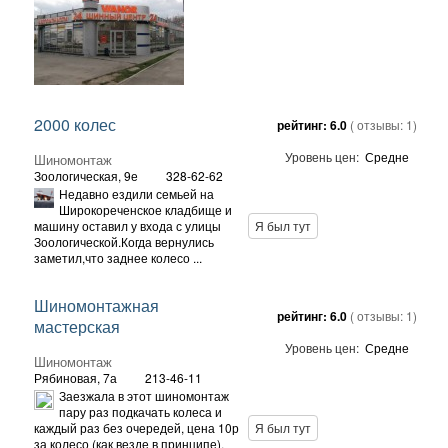
2000 колес
рейтинг:
6.0
( отзывы:
1
)
Уровень цен:
Средне
Шиномонтаж
Зоологическая, 9е
328-62-62
Недавно ездили семьей на
Широкореченское кладбище и
машину оставил у входа с улицы
Я был тут
Зоологической.Когда вернулись
заметил,что заднее колесо ...
Шиномонтажная
рейтинг:
6.0
( отзывы:
1
)
мастерская
Уровень цен:
Средне
Шиномонтаж
Рябиновая, 7а
213-46-11
Заезжала в этот шиномонтаж
пару раз подкачать колеса и
каждый раз без очередей, цена 10р
Я был тут
за колесо (как везде в принципе),