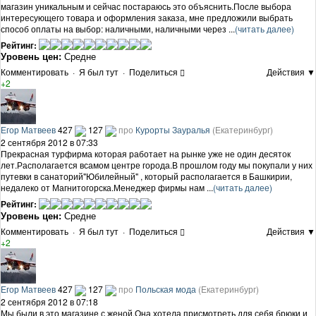
магазин уникальным и сейчас постараюсь это объяснить.После выбора
интересующего товара и оформления заказа, мне предложили выбрать
способ оплаты на выбор: наличными, наличными через ...
(читать далее)
Рейтинг:
Уровень цен:
Средне
Комментировать
·
Я был тут
·
Поделиться
Действия ▼
+2
Егор Матвеев
427
127
про
Курорты Зауралья
(Екатеринбург)
2 сентября 2012 в 07:33
Прекрасная турфирма которая работает на рынке уже не один десяток
лет.Располагается всамом центре города.В прошлом году мы покупали у них
путевки в санаторий"Юбилейный" , который располагается в Башкирии,
недалеко от Магнитогорска.Менеджер фирмы нам ...
(читать далее)
Рейтинг:
Уровень цен:
Средне
Комментировать
·
Я был тут
·
Поделиться
Действия ▼
+2
Егор Матвеев
427
127
про
Польская мода
(Екатеринбург)
2 сентября 2012 в 07:18
Мы были в это магазине с женой.Она хотела присмотреть для себя брюки и