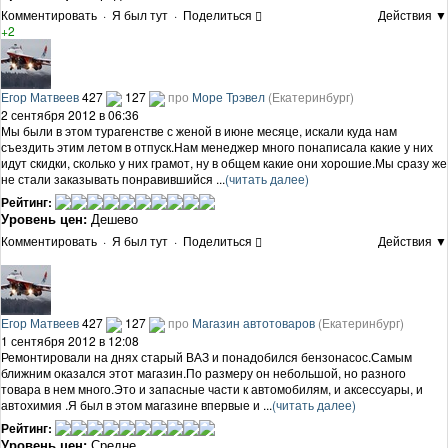
Комментировать
·
Я был тут
·
Поделиться
Действия ▼
+2
Егор Матвеев
427
127
про
Море Трэвел
(Екатеринбург)
2 сентября 2012 в 06:36
Мы были в этом турагенстве с женой в июне месяце, искали куда нам
съездить этим летом в отпуск.Нам менеджер много понаписала какие у них
идут скидки, сколько у них грамот, ну в общем какие они хорошие.Мы сразу же
не стали заказывать понравившийся ...
(читать далее)
Рейтинг:
Уровень цен:
Дешево
Комментировать
·
Я был тут
·
Поделиться
Действия ▼
Егор Матвеев
427
127
про
Магазин автотоваров
(Екатеринбург)
1 сентября 2012 в 12:08
Ремонтировали на днях старый ВАЗ и понадобился бензонасос.Самым
ближним оказался этот магазин.По размеру он небольшой, но разного
товара в нем много.Это и запасные части к автомобилям, и аксессуары, и
автохимия .Я был в этом магазине впервые и ...
(читать далее)
Рейтинг:
Уровень цен:
Средне