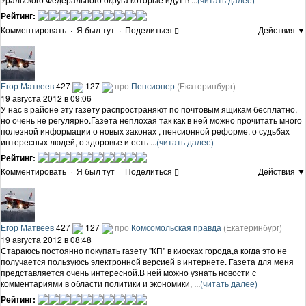
Рейтинг:
Комментировать
·
Я был тут
·
Поделиться
Действия ▼
Егор Матвеев
427
127
про
Пенсионер
(Екатеринбург)
19 августа 2012 в 09:06
У нас в районе эту газету распространяют по почтовым ящикам бесплатно,
но очень не регулярно.Газета неплохая так как в ней можно прочитать много
полезной информации о новых законах , пенсионной реформе, о судьбах
интересных людей, о здоровье и есть ...
(читать далее)
Рейтинг:
Комментировать
·
Я был тут
·
Поделиться
Действия ▼
Егор Матвеев
427
127
про
Комсомольская правда
(Екатеринбург)
19 августа 2012 в 08:48
Стараюсь постоянно покупать газету "КП" в киосках города,а когда это не
получается пользуюсь электронной версией в интернете. Газета для меня
представляется очень интересной.В ней можно узнать новости с
комментариями в области политики и экономики, ...
(читать далее)
Рейтинг: