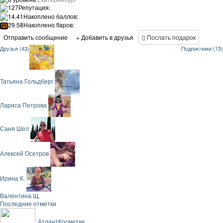
127
Репутация:
14.41
Накоплено баллов:
29.58
Накоплено flapов:
Отправить сообщение
+ Добавить в друзья
Послать подарок
Друзья (43)
Подписчики (15)
Татьяна Гольдберг
Лариса Петрова
Саня Шел
Алексей Осетров
Ирина К.
Валентина Щ.
Последние отметки
АтлантКосметик