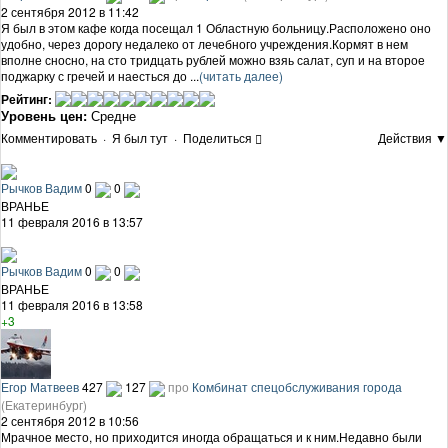
2 сентября 2012 в 11:42
Я был в этом кафе когда посещал 1 Областную больницу.Расположено оно
удобно, через дорогу недалеко от лечебного учреждения.Кормят в нем
вполне сносно, на сто тридцать рублей можно взяь салат, суп и на второе
поджарку с гречей и наесться до ...
(читать далее)
Рейтинг:
Уровень цен:
Средне
Комментировать
·
Я был тут
·
Поделиться
Действия ▼
Рычков Вадим
0
0
ВРАНЬЕ
11 февраля 2016 в 13:57
Рычков Вадим
0
0
ВРАНЬЕ
11 февраля 2016 в 13:58
+3
Егор Матвеев
427
127
про
Комбинат спецобслуживания города
(Екатеринбург)
2 сентября 2012 в 10:56
Мрачное место, но приходится иногда обращаться и к ним.Недавно были