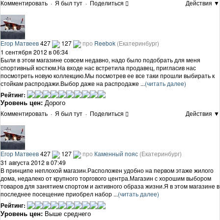
Комментировать
·
Я был тут
·
Поделиться
Действия ▼
Егор Матвеев
427
127
про
Reebok
(Екатеринбург)
1 сентября 2012 в 06:34
Были в этом магазине совсем недавно, надо было подобрать для меня
спортивный костюм.На входе нас встретила продавец, пригласив нас
посмотреть новую коллекцию.Мы посмотрев ее все таки прошли выбирать к
стойкам распродажи.Выбор даже на распродаже ...
(читать далее)
Рейтинг:
Уровень цен:
Дорого
Комментировать
·
Я был тут
·
Поделиться
Действия ▼
Егор Матвеев
427
127
про
Каменный пояс
(Екатеринбург)
31 августа 2012 в 07:49
В принципе неплохой магазин.Расположен удобно на первом этаже жилого
дома, недалеко от крупного торгового центра.Магазин с хорошим выбором
товаров для занятием спортом и активного образа жизни.Я в этом магазине в
последнее посещение приобрел набор ...
(читать далее)
Рейтинг:
Уровень цен:
Выше среднего