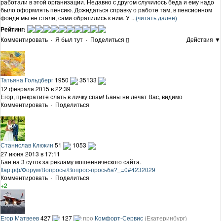
работали в этой организации. Недавно с другом случилось беда и ему надо
было оформлять пенсию. Дожидаться справку о работе там, в пенсионном
фонде мы не стали, сами обратились к ним. У ...
(читать далее)
Рейтинг:
Комментировать
·
Я был тут
·
Поделиться
Действия ▼
Татьяна Гольдберг
1950
35133
12 февраля 2015 в 22:39
Егор, прекратите слать в личку спам! Баны не лечат Вас, видимо
Комментировать
·
Поделиться
Станислав Клюкин
51
1053
27 июня 2013 в 17:11
Бан на 3 суток за рекламу мошеннического сайта.
flap.рф/Форум/Вопросы/Вопрос-просьба?_=0#4232029
Комментировать
·
Поделиться
+2
Егор Матвеев
427
127
про
Комфорт-Сервис
(Екатеринбург)