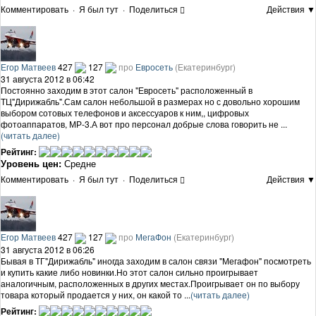
Комментировать
·
Я был тут
·
Поделиться
Действия ▼
Егор Матвеев
427
127
про
Евросеть
(Екатеринбург)
31 августа 2012 в 06:42
Постоянно заходим в этот салон "Евросеть" расположенный в
ТЦ"Дирижабль".Сам салон небольшой в размерах но с довольно хорошим
выбором сотовых телефонов и аксессуаров к ним,, цифровых
фотоаппаратов, МР-3.А вот про персонал добрые слова говорить не ...
(читать далее)
Рейтинг:
Уровень цен:
Средне
Комментировать
·
Я был тут
·
Поделиться
Действия ▼
Егор Матвеев
427
127
про
МегаФон
(Екатеринбург)
31 августа 2012 в 06:26
Бывая в ТГ"Дирижабль" иногда заходим в салон связи "Мегафон" посмотреть
и купить какие либо новинки.Но этот салон сильно проигрывает
аналогичным, расположенных в других местах.Проигрывает он по выбору
товара который продается у них, он какой то ...
(читать далее)
Рейтинг: