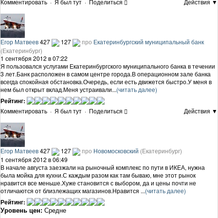
Комментировать
·
Я был тут
·
Поделиться
Действия ▼
Егор Матвеев
427
127
про
Екатеринбургский муниципальный банк
(Екатеринбург)
1 сентября 2012 в 07:22
Я пользовался услугами Екатеринбургского муниципального банка в течении
3 лет.Банк расположен в самом центре города.В операционном зале банка
всегда спокойная обстановка.Очередь, если есть движется быстро.У меня в
нем был открыт вклад.Меня устраивали...
(читать далее)
Рейтинг:
Комментировать
·
Я был тут
·
Поделиться
Действия ▼
Егор Матвеев
427
127
про
Новомосковский
(Екатеринбург)
1 сентября 2012 в 06:49
В начале августа заезжали на рыночный комплекс по пути в ИКЕА, нужна
была мойка для кухни.С каждым разом как там бываю, мне этот рынок
нравится все меньше.Хуже становится с выбором, да и цены почти не
отличаются от близлежащих магазинов.Нравится ...
(читать далее)
Рейтинг:
Уровень цен:
Средне