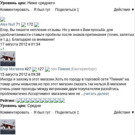
Уровень цен:
Ниже среднего
Комментировать
·
Я был тут
·
Поделиться
Действия ▼
Alex Null
71
172
Егор, Вы пишете неплохие отзывы. Но у меня к Вам просьба: для
удобочитаемости ставьте пробелы после знаков препинания (точек, запятых
и т.д.). Благодарю за внимание!
17 августа 2012 в 01:34
+1
Егор Матвеев
427
127
про
Пикник
(Екатеринбург)
15 августа 2012 в 09:38
Иногда я захожу в этот магазин.Хоть по городу в торговой сети "Пикник" на
товар цены невысоки,но про этот магазин сказать так нельзя.В магазине
очень узкие проходы между витринами,двум покупателям разойтись
проблематично.Ассортимент магазина мне не ...
(читать далее)
Рейтинг:
Уровень цен:
Средне
Комментировать
·
Я был тут
·
Поделиться
Действия ▼