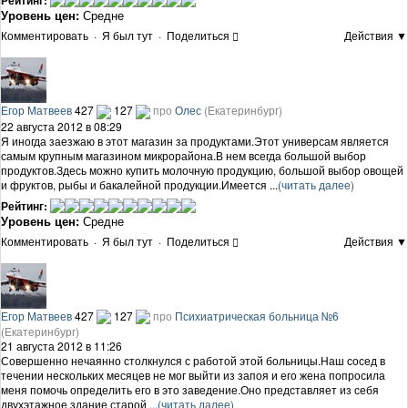
Уровень цен:
Средне
Комментировать
·
Я был тут
·
Поделиться
Действия ▼
Егор Матвеев
427
127
про
Олес
(Екатеринбург)
22 августа 2012 в 08:29
Я иногда заезжаю в этот магазин за продуктами.Этот универсам является
самым крупным магазином микрорайона.В нем всегда большой выбор
продуктов.Здесь можно купить молочную продукцию, большой выбор овощей
и фруктов, рыбы и бакалейной продукции.Имеется ...
(читать далее)
Рейтинг:
Уровень цен:
Средне
Комментировать
·
Я был тут
·
Поделиться
Действия ▼
Егор Матвеев
427
127
про
Психиатрическая больница №6
(Екатеринбург)
21 августа 2012 в 11:26
Совершенно нечаянно столкнулся с работой этой больницы.Наш сосед в
течении нескольких месяцев не мог выйти из запоя и его жена попросила
меня помочь определить его в это заведение.Оно представляет из себя
двухэтажное здание старой ...
(читать далее)