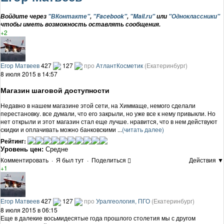
Войдите через
"ВКонтакте"
,
"Facebook"
,
"Mail.ru"
или
"Одноклассники"
чтобы иметь возможность оставлять сообщения.
+2
Егор Матвеев
427
127
про
АтлантКосметик
(Екатеринбург)
8 июля 2015 в 14:57
Магазин шаговой доступности
Недавно в нашем магазине этой сети, на Химмаще, немого сделали
перестановку. все думали, что его закрыли, но уже все к нему привыкли. Но
нет открыли и этот магазин стал еще лучше. нравится, что в нем действуют
скидки и оплачивать можно банковскими ...
(читать далее)
Рейтинг:
Уровень цен:
Средне
Комментировать
·
Я был тут
·
Поделиться
Действия ▼
+1
Егор Матвеев
427
127
про
Уралгеология, ПГО
(Екатеринбург)
8 июля 2015 в 06:15
Еще в далекие восьмидесятые года прошлого столетия мы с другом