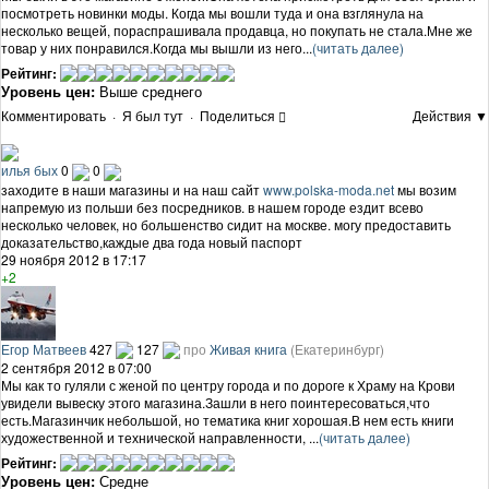
посмотреть новинки моды. Когда мы вошли туда и она взглянула на
несколько вещей, пораспрашивала продавца, но покупать не стала.Мне же
товар у них понравился.Когда мы вышли из него...
(читать далее)
Рейтинг:
Уровень цен:
Выше среднего
Комментировать
·
Я был тут
·
Поделиться
Действия ▼
илья бых
0
0
заходите в наши магазины и на наш сайт
www.polska-moda.net
мы возим
напремую из польши без посредников. в нашем городе ездит всево
несколько человек, но большенство сидит на москве. могу предоставить
доказательство,каждые два года новый паспорт
29 ноября 2012 в 17:17
+2
Егор Матвеев
427
127
про
Живая книга
(Екатеринбург)
2 сентября 2012 в 07:00
Мы как то гуляли с женой по центру города и по дороге к Храму на Крови
увидели вывеску этого магазина.Зашли в него поинтересоваться,что
есть.Магазинчик небольшой, но тематика книг хорошая.В нем есть книги
художественной и технической направленности, ...
(читать далее)
Рейтинг:
Уровень цен:
Средне