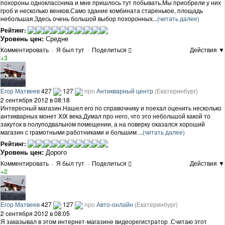
похороны одноклассника и мне пришлось тут побывать.Мы приобрели у них
гроб и несколько венков.Само здание комбината старенькое, площадь
небольшая.Здесь очень большой выбор похоронных...
(читать далее)
Рейтинг:
Уровень цен:
Средне
Комментировать
·
Я был тут
·
Поделиться
Действия ▼
+3
Егор Матвеев
427
127
про
Антикварный центр
(Екатеринбург)
2 сентября 2012 в 08:18
Интересный магазин.Нашел его по справочнику и поехал оценить несколько
антикварных монет XIX века.Думал про него, что это небольшой какой то
закуток в полуподвальном помещении, а на поверку оказался хороший
магазин с грамотными работниками и большим ...
(читать далее)
Рейтинг:
Уровень цен:
Дорого
Комментировать
·
Я был тут
·
Поделиться
Действия ▼
+2
Егор Матвеев
427
127
про
Авто-онлайн
(Екатеринбург)
2 сентября 2012 в 08:05
Я заказывал в этом интернет-магазине видеорегистратор .Считаю этот