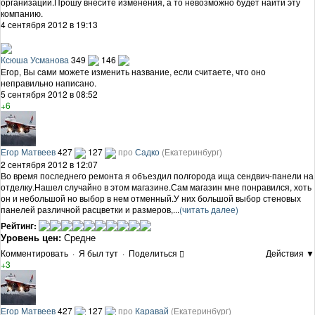
организаций.Прошу внесите изменения, а то невозможно будет найти эту
компанию.
4 сентября 2012 в 19:13
Ксюша Усманова
349
146
Егор, Вы сами можете изменить название, если считаете, что оно
неправильно написано.
5 сентября 2012 в 08:52
+6
Егор Матвеев
427
127
про
Садко
(Екатеринбург)
2 сентября 2012 в 12:07
Во время последнего ремонта я объездил полгорода ища сендвич-панели на
отделку.Нашел случайно в этом магазине.Сам магазин мне понравился, хоть
он и небольшой но выбор в нем отменный.У них большой выбор стеновых
панелей различной расцветки и размеров,...
(читать далее)
Рейтинг:
Уровень цен:
Средне
Комментировать
·
Я был тут
·
Поделиться
Действия ▼
+3
Егор Матвеев
427
127
про
Каравай
(Екатеринбург)