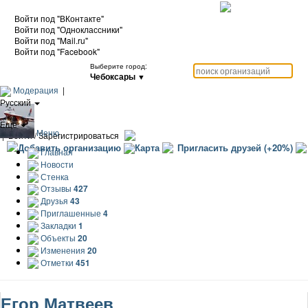
Войти под "ВКонтакте"
Войти под "Одноклассники"
Войти под "Mail.ru"
Войти под "Facebook"
Выберите город:
Чебоксары
▼
Модерация
|
Русский
|
Еще
Меню
|
Войти / Зарегистрироваться
Добавить организацию
Карта
Пригласить друзей (+20%)
Главная
Новости
Стенка
Отзывы
427
Друзья
43
Приглашенные
4
Закладки
1
Объекты
20
Изменения
20
Отметки
451
Егор Матвеев