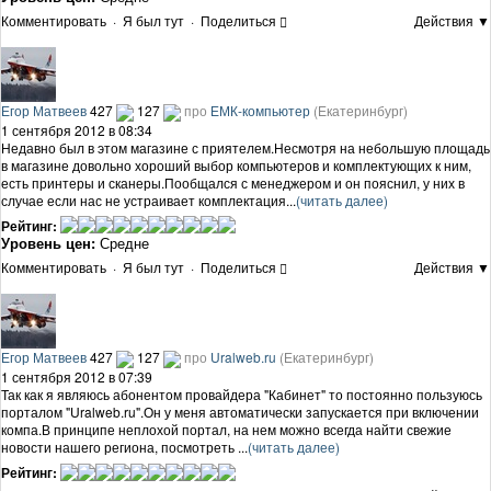
Комментировать
·
Я был тут
·
Поделиться
Действия ▼
Егор Матвеев
427
127
про
ЕМК-компьютер
(Екатеринбург)
1 сентября 2012 в 08:34
Недавно был в этом магазине с приятелем.Несмотря на небольшую площадь
в магазине довольно хороший выбор компьютеров и комплектующих к ним,
есть принтеры и сканеры.Пообщался с менеджером и он пояснил, у них в
случае если нас не устраивает комплектация...
(читать далее)
Рейтинг:
Уровень цен:
Средне
Комментировать
·
Я был тут
·
Поделиться
Действия ▼
Егор Матвеев
427
127
про
Uralweb.ru
(Екатеринбург)
1 сентября 2012 в 07:39
Так как я являюсь абонентом провайдера "Кабинет" то постоянно пользуюсь
порталом "Uralweb.ru".Он у меня автоматически запускается при включении
компа.В принципе неплохой портал, на нем можно всегда найти свежие
новости нашего региона, посмотреть ...
(читать далее)
Рейтинг: