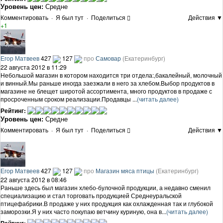
Уровень цен:
Средне
Комментировать
·
Я был тут
·
Поделиться
Действия ▼
+1
Егор Матвеев
427
127
про
Самовар
(Екатеринбург)
22 августа 2012 в 11:29
Небольшой магазин в котором находится три отдела:,бакалейный, молочный
и винный.Мы раньше иногда заезжали в него за хлебом.Выбор продуктов в
магазине не блещет широтой ассортимента, много продуктов в продаже с
просроченным сроком реализации.Продавцы ...
(читать далее)
Рейтинг:
Уровень цен:
Средне
Комментировать
·
Я был тут
·
Поделиться
Действия ▼
Егор Матвеев
427
127
про
Магазин мяса птицы
(Екатеринбург)
22 августа 2012 в 08:46
Раньше здесь был магазин хлебо-булочной продукции, а недавно сменил
специализацию и стал торговать продукцией Среднеуральской
птицефабрики.В продаже у них продукция как охлажденная так и глубокой
заморозки.Я у них часто покупаю ветчину куриную, она в...
(читать далее)
Рейтинг: