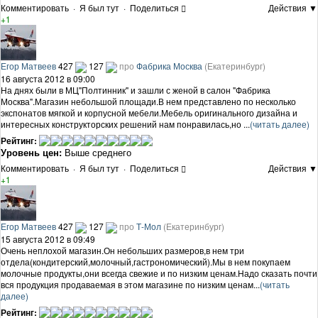
Комментировать
·
Я был тут
·
Поделиться
Действия ▼
+1
Егор Матвеев
427
127
про
Фабрика Москва
(Екатеринбург)
16 августа 2012 в 09:00
На днях были в МЦ"Полтинник" и зашли с женой в салон "Фабрика
Москва".Магазин небольшой площади.В нем представлено по несколько
экспонатов мягкой и корпусной мебели.Мебель оригинального дизайна и
интересных конструкторских решений нам понравилась,но ...
(читать далее)
Рейтинг:
Уровень цен:
Выше среднего
Комментировать
·
Я был тут
·
Поделиться
Действия ▼
+1
Егор Матвеев
427
127
про
Т-Мол
(Екатеринбург)
15 августа 2012 в 09:49
Очень неплохой магазин.Он небольших размеров,в нем три
отдела(кондитерский,молочный,гастрономический).Мы в нем покупаем
молочные продукты,они всегда свежие и по низким ценам.Надо сказать почти
вся продукция продаваемая в этом магазине по низким ценам...
(читать
далее)
Рейтинг: