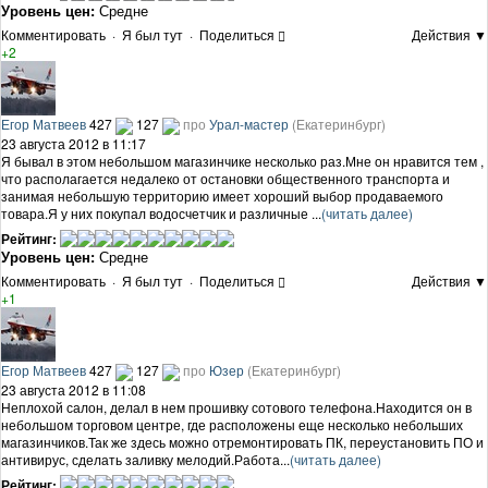
Уровень цен:
Средне
Комментировать
·
Я был тут
·
Поделиться
Действия ▼
+2
Егор Матвеев
427
127
про
Урал-мастер
(Екатеринбург)
23 августа 2012 в 11:17
Я бывал в этом небольшом магазинчике несколько раз.Мне он нравится тем ,
что располагается недалеко от остановки общественного транспорта и
занимая небольшую территорию имеет хороший выбор продаваемого
товара.Я у них покупал водосчетчик и различные ...
(читать далее)
Рейтинг:
Уровень цен:
Средне
Комментировать
·
Я был тут
·
Поделиться
Действия ▼
+1
Егор Матвеев
427
127
про
Юзер
(Екатеринбург)
23 августа 2012 в 11:08
Неплохой салон, делал в нем прошивку сотового телефона.Находится он в
небольшом торговом центре, где расположены еще несколько небольших
магазинчиков.Так же здесь можно отремонтировать ПК, переустановить ПО и
антивирус, сделать заливку мелодий.Работа...
(читать далее)
Рейтинг: