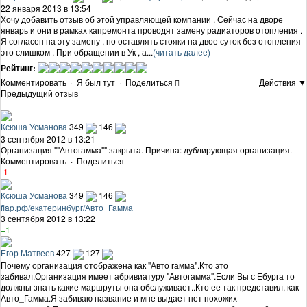
22 января 2013 в 13:54
Хочу добавить отзыв об этой управляющей компании . Сейчас на дворе
январь и они в рамках капремонта проводят замену радиаторов отопления .
Я согласен на эту замену , но оставлять стояки на двое суток без отопления
это слишком . При обращении в Ук , а...
(читать далее)
Рейтинг:
Комментировать
·
Я был тут
·
Поделиться
Действия ▼
Предыдущий отзыв
Ксюша Усманова
349
146
3 сентября 2012 в 13:21
Организация ""Автогамма"" закрыта. Причина: дублирующая организация.
Комментировать
·
Поделиться
-1
Ксюша Усманова
349
146
flap.рф/екатеринбург/Авто_Гамма
3 сентября 2012 в 13:22
+1
Егор Матвеев
427
127
Почему организация отображена как "Авто гамма".Кто это
забивал.Организация имеет абривиатуру "Автогамма".Если Вы с Ебурга то
должны знать какие маршруты она обслуживает..Кто ее так представил, как
Авто_Гамма.Я забиваю название и мне выдает нет похожих