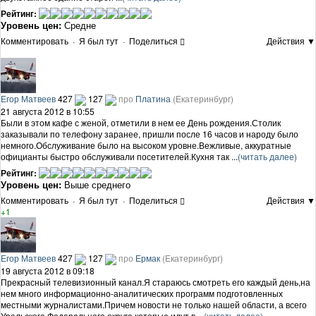
Рейтинг:
Уровень цен:
Средне
Комментировать
·
Я был тут
·
Поделиться
Действия ▼
Егор Матвеев
427
127
про
Платина
(Екатеринбург)
21 августа 2012 в 10:55
Были в этом кафе с женой, отметили в нем ее День рождения.Столик
заказывали по телефону заранее, пришли после 16 часов и народу было
немного.Обслуживание было на высоком уровне.Вежливые, аккуратные
официанты быстро обслуживали посетителей.Кухня так ...
(читать далее)
Рейтинг:
Уровень цен:
Выше среднего
Комментировать
·
Я был тут
·
Поделиться
Действия ▼
+1
Егор Матвеев
427
127
про
Ермак
(Екатеринбург)
19 августа 2012 в 09:18
Прекрасный телевизионный канал.Я стараюсь смотреть его каждый день,на
нем много информационно-аналитических программ подготовленных
местными журналистами.Причем новости не только нашей области, а всего
Уральского Федерального округа которые идут в ...
(читать далее)