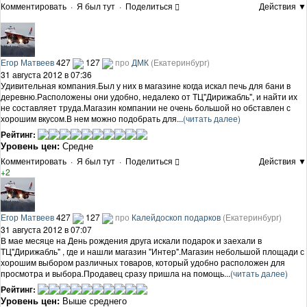
Комментировать
·
Я был тут
·
Поделиться
Действия ▼
Егор Матвеев
427
127
про
ДМК
(Екатеринбург)
31 августа 2012 в 07:36
Удивительная компания.Был у них в магазине когда искал печь для бани в
деревню.Расположены они удобно, недалеко от ТЦ"Дирижабль", и найти их
не составляет труда.Магазин компании не очень большой но обставлен с
хорошим вкусом.В нем можно подобрать для...
(читать далее)
Рейтинг:
Уровень цен:
Средне
Комментировать
·
Я был тут
·
Поделиться
Действия ▼
+2
Егор Матвеев
427
127
про
Калейдоскоп подарков
(Екатеринбург)
31 августа 2012 в 07:07
В мае месяце на День рождения друга искали подарок и заехали в
ТЦ"Дирижабль" , где и нашли магазин "Интер".Магазин небольшой площади с
хорошим выбором различных товаров, который удобно расположен для
просмотра и выбора.Продавец сразу пришла на помощь...
(читать далее)
Рейтинг:
Уровень цен:
Выше среднего