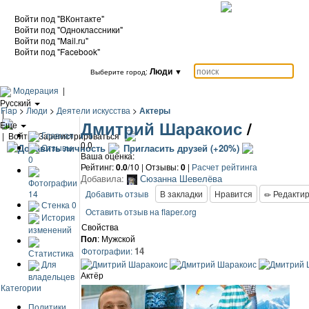
Войти под "ВКонтакте"
Войти под "Одноклассники"
Войти под "Mail.ru"
Войти под "Facebook"
Люди
▼
Выберите город:
Модерация
|
Русский
Flap
>
Люди
>
Деятели искусства
>
Актеры
|
Дмитрий Шаракоис
/
Еще
Главная
|
Войти / Зарегистрироваться
0.0
Отзывы
Добавить личность
Пригласить друзей (+20%)
Ваша оценка:
0
Рейтинг:
0.0
/10 | Отзывы:
0
|
Расчет рейтинга
Добавила:
Сюзанна Шевелёва
Фотографии
Добавить отзыв
В закладки
Нравится
Редактир
14
Стенка
0
Оставить отзыв на flaper.org
История
Свойства
изменений
Пол
: Мужской
14
Фотографии:
Статистика
Для
Актёр
владельцев
Категории
Политики