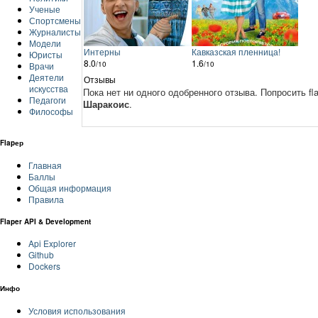
Ученые
Спортсмены
Журналисты
Модели
Интерны
Кавказская пленница!
Юристы
8.0
1.6
/10
/10
Врачи
Деятели
Отзывы
искусства
Пока нет ни одного одобренного отзыва.
Попросить fl
Педагоги
Шаракоис
.
Философы
Flapер
Главная
Баллы
Общая информация
Правила
Flaper API & Development
Api Explorer
Github
Dockers
Инфо
Условия использования