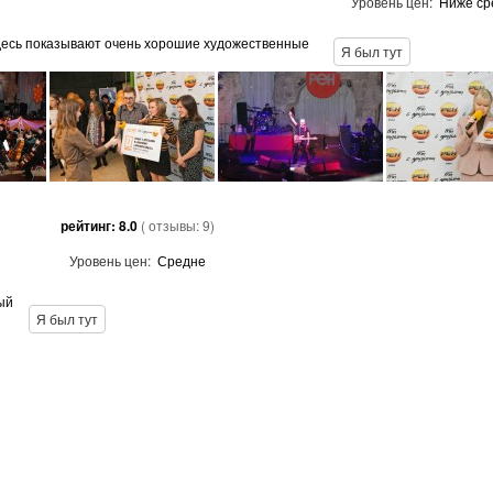
Уровень цен:
Ниже ср
 здесь показывают очень хорошие художественные
Я был тут
рейтинг:
8.0
( отзывы:
9
)
Уровень цен:
Средне
ый
Я был тут