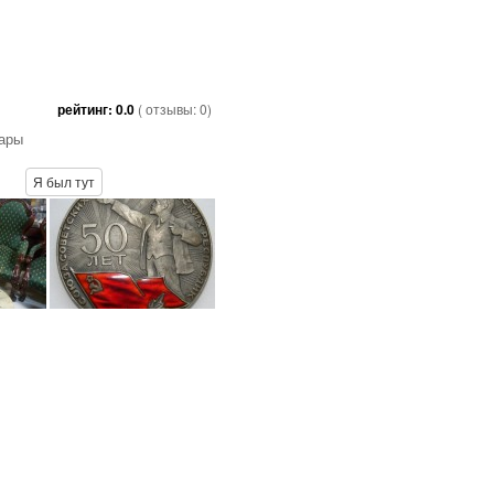
рейтинг:
0.0
( отзывы:
0
)
ары
Я был тут