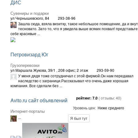
ДИС
Сувениры и подарки
ул Чернышевского, 84
293-38-96
Зашла сюда, взяла визитку, такое небольшое помещение, да и вну
тесновато. Зато то, что я увидела выше всяких похвал! представьте
себе красивые ...
Петровизард Юг
Грузоперевозки
ул Маршала Жукова, 39/1
, 208 офис; 2 этаж
293-59-90
У меня дядя тоже сотрудничал с этой фирмой.Он нам передавал
наследство с заграници.Рассказывал что очень даже хорошая
компания. Все сделали без ...
рейтинг:
7.0
( отзывы:
40
)
Avito.ru сайт объявлений
Уровень цен:
Ниже среднего
Интернет-порталы
...
Я был тут