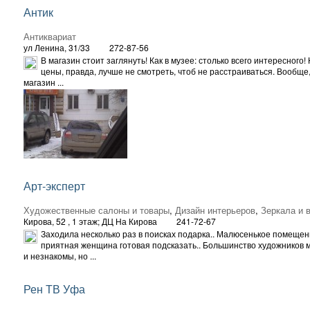
Антик
Антиквариат
ул Ленина, 31/33
272-87-56
В магазин стоит заглянуть! Как в музее: столько всего интересного!
цены, правда, лучше не смотреть, чтоб не расстраиваться. Вообще
магазин ...
Арт-эксперт
Художественные салоны и товары
,
Дизайн интерьеров
,
Зеркала и 
Кирова, 52
, 1 этаж; ДЦ На Кирова
241-72-67
Заходила несколько раз в поисках подарка.. Малюсенькое помещен
приятная женщина готовая подсказать.. Большинство художников
и незнакомы, но ...
Рен ТВ Уфа