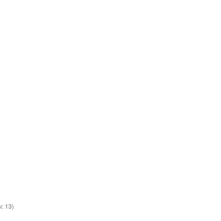
ы:
13
)