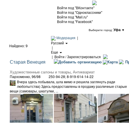
Войти под "ВКонтакте"
Войти под "Одноклассники"
Войти под "Mail.ru"
Войти под "Facebook"
Уфа
▼
Выберите город:
Модерация
|
Русский
Найдено: 9
|
Еще
|
Войти / Зарегистрироваться
Старая Венеция
Добавить организацию
Карта
Пр
Художественные салоны и товары
,
Антиквариат
Пархоменко, 96/98
250-94-28; 8-919-614-14-22
Вчера здесь побывала, шла мимо и решила заглянуть ради
любопытства) Здесь предоставлены в продажу различные старые
вещи (самовары, шкатулки, ...