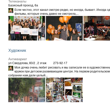
Телеканалы
Базисный проезд, 6а
Если честно, этот канал смотрю редко, но иногда, бывает. Иногда
фильмы, которые очень давно не смотрела,...
Художник
Антиквариат
ул Свердлова, 83/2
, 2 этаж
273-92-17
Моя дочка очень любит рисовать и мы записали ее в художественн
кружок при детском развивающем центре. На первом родительском
собрании нам дали целый...