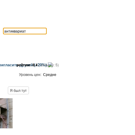
игласить друзей (+20%)
рейтинг:
8.4
( отзывы:
5
)
Уровень цен:
Средне
Я был тут