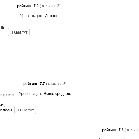
рейтинг:
7.0
( отзывы:
3
)
Уровень цен:
Дорого
 На
,
Я был тут
рейтинг:
7.7
( отзывы:
3
)
Уровень цен:
Выше среднего
витражи
ие,
 молоды
Я был тут
рейтинг:
7.6
( отзыв