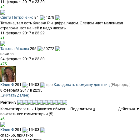
11 февраля 2017 в 23:20
+2
Света Петроченко
84
4279
Татьяна, там есть буковка Р и цифра рядом. Следом идет маленькая
стрелочка, вот на неё и надо нажать.
11 февраля 2017 в 23:22
+1
Татьяна Махова
295
20772
нажала
24 февраля 2017 в 23:30
+75
Юлия Ф
291
16403
про
Как сделать кормушку для птиц
(Flapгород)
8 февраля 2017 в 22:35
...
(читать далее)
Рейтинг:
Комментировать
·
Нравится объект
·
Поделиться
Действия ▼
показать все комментарии (5)
+6
Юлия Ф
291
16403
спасибо, приятно!
8 февраля 2017 в 23:13