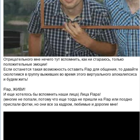
Отрицательного мне нечего тут вспомнить, как ни стараюсь, только
положительные эмоции!
Если останется такая возможность оставить Flap для общения, то давайте
сколотимся в группу выживших во время этого виртуального апокалипсиса
и будем жить!
Flap, ЖИВИ!
И еще хотелось бы вспомнить наши лица) Лица Flapа!
(многие не попали, потому что еще тогда не пришли на Flap или поздно
прислали фотки, но они все за кадром, любимые и дорогие мне!