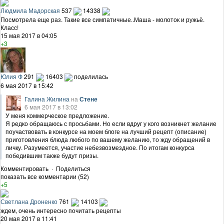
Людмила Мадорская
537
14338
Посмотрела еще раз. Такие все симпатичные..Маша - молоток и ружьё.
Класс!
15 мая 2017 в 04:05
+3
Юлия Ф
291
16403
поделилась
6 мая 2017 в 15:42
Галина Жилина
на
Стене
6 мая 2017 в 13:02
У меня коммерческое предложение.
Я редко обращаюсь с просьбами. Но если вдруг у кого возникнет желание
поучаствовать в конкурсе на моем блоге на лучший рецепт (описание)
приготовления блюда любого по вашему желанию, то жду обращений в
личку. Разумеется, участие небезвозмездное. По итогам конкурса
победившим также будут призы.
Комментировать
·
Поделиться
показать все комментарии (52)
+5
Светлана Дроненко
761
14103
ждем, очень интересно почитать рецепты
20 мая 2017 в 11:41