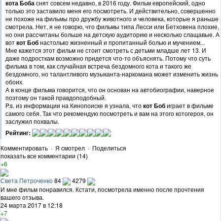
кота Боба
снят совсем недавно, в 2016 году. Фильм европейский, одно
только это заставило меня его посмотреть. И действительно, совершенно
не похоже на фильмы про дружбу животного и человека, которые я раньше
смотрела. Нет, я не говорю, что фильмы типа Лесси или Бетховена плохие,
но они рассчитаны больше на детскую аудиторию и несколько слащавые. А
вот
кот Боб
настолько жизненный и пропитанный болью и мучением...
Мне кажется этот фильм не стоит смотреть с детьми младше лет 13. И
даже подросткам возможно придется что-то объяснять. Потому что суть
фильма в том, как случайная встреча бездомного кота и такого же
бездомного, но талантливого музыканта-наркомана может изменить жизнь
обоих.
А в конце фильма говорится, что он основан на автобиографии, наверное
поэтому он такой правдоподобный.
P.s. из информации на Кинопоиске я узнала, что
кот Боб
играет в фильме
самого себя. Так что рекомендую посмотреть и вам на этого котогероя, он
заслужил похвалы.
Рейтинг:
Комментировать
·
Я смотрел
·
Поделиться
показать все комментарии (14)
+6
Света Петроченко
84
4279
И мне фильм понравился. Кстати, посмотрела именно после прочтения
вашего отзыва.
24 марта 2017 в 12:18
+7