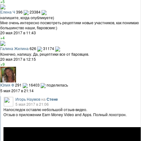
+5
Елена Ч
396
23384
напишите, когда опубликуете)
Мне очень интересно посмотреть рецептики новые участников, как понимаю
большинство наши, flapовские:)
20 мая 2017 в 11:43
+4
Галина Жилина
626
31174
Конечно, напишу. Да, рецептики все от flapовцев.
20 мая 2017 в 12:15
+9
Юлия Ф
291
16403
поделилась
5 мая 2017 в 21:14
Игорь Наумов
на
Стене
5 мая 2017 в 21:06
Напоследок оставлю небольшой отзыв-видео.
Отзыв о приложении Earn Money Video and Apps. Полный лохотрон.