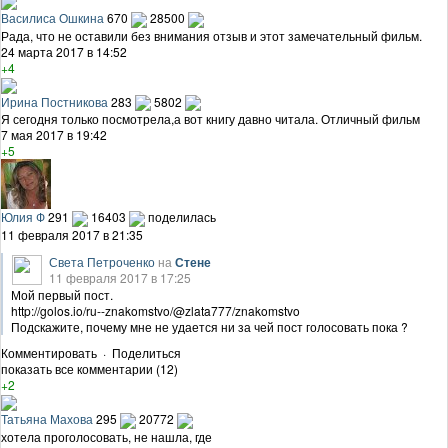
Василиса Ошкина
670
28500
Рада, что не оставили без внимания отзыв и этот замечательный фильм.
24 марта 2017 в 14:52
+4
Ирина Постникова
283
5802
Я сегодня только посмотрела,а вот книгу давно читала. Отличный фильм
7 мая 2017 в 19:42
+5
Юлия Ф
291
16403
поделилась
11 февраля 2017 в 21:35
Света Петроченко
на
Стене
11 февраля 2017 в 17:25
Мой первый пост.
http://golos.io/ru--znakomstvo/@zlata777/znakomstvo
Подскажите, почему мне не удается ни за чей пост голосовать пока ?
Комментировать
·
Поделиться
показать все комментарии (12)
+2
Татьяна Махова
295
20772
хотела проголосовать, не нашла, где