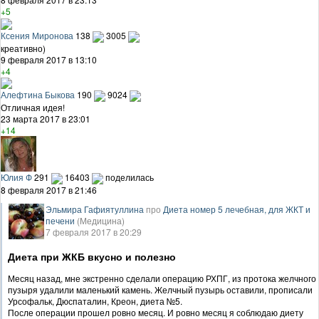
+5
Ксения Миронова
138
3005
креативно)
9 февраля 2017 в 13:10
+4
Алефтина Быкова
190
9024
Отличная идея!
23 марта 2017 в 23:01
+14
Юлия Ф
291
16403
поделилась
8 февраля 2017 в 21:46
Эльмира Гафиятуллина
про
Диета номер 5 лечебная, для ЖКТ и
печени
(Медицина)
7 февраля 2017 в 20:29
Диета при ЖКБ вкусно и полезно
Месяц назад, мне экстренно сделали операцию РХПГ, из протока желчного
пузыря удалили маленький камень. Желчный пузырь оставили, прописали
Урсофальк, Дюспаталин, Креон, диета №5.
После операции прошел ровно месяц. И ровно месяц я соблюдаю диету