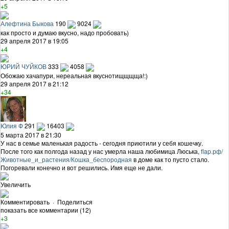
+5
Алефтина Быкова
190
9024
как просто и думаю вкусно, надо пробовать)
29 апреля 2017 в 19:05
+4
ЮРИЙ ЧУЙКОВ
333
4058
Обожаю хачапури, нереальная вкуснотищщщща!:)
29 апреля 2017 в 21:12
+34
Юлия Ф
291
16403
5 марта 2017 в 21:30
У нас в семье маленькая радость - сегодня приютили у себя кошечку.
После того как полгода назад у нас умерла наша любимица Люська,
flap.рф/
Животные_и_растения/Кошка_беспородная
в доме как то пусто стало.
Погоревали конечно и вот решились. Имя еще не дали.
Увеличить
Комментировать
·
Поделиться
показать все комментарии (12)
+3