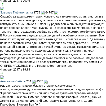
4 апреля 2017 в 00:45
+7
Эльмира Гафиятуллина
1779
64767
Спасибо за ваши комментарии. Конечно же с племянником занимаются, и в
основном это платные уроки для развития всех его когнитивный, умственных,
коммуникативных навыков. В месяц у родителей, а они "бюджетники" уходит
на его занятия более 15000 рублей. Я не жалею его, как мальчика, я жалею о
том, что наше государство вообще не заботиться о детях, тем более о таких.
В России почти нет садиков, школ для детей с особенностями развития. Все
говорят, что нужно адаптировать таких детей. Я согласна -нужно. Да только у
нашего правительства один ответ: "денег нет-вы там держитесь". Читала
блог одной женщины, которая с дочкой аутистом уехала жить в Израиль. Так
вот она написала, что им сразу предоставили садик, увозят и привозят
ребенка на специальном такси, воспитатели этого садика, а так же
государство доплачивает этой девочке ежемесячное пособие 800 долларов,
так же льготы по налогам, на оплату коммуналки,и поставили эту семью НА
ОЧЕРЕЬ НА ЖИЛЬЕ. И это Израиль без нефти и газа.
4 апреля 2017 в 19:18
+7
Анастасия Себель
214
8387
мда... в таких ситуациях бывает стыдно за свою страну.
а это для поднятия духа и планки перед мальчиком, есть куда стремиться) -
"Предположительно, в той или иной форме аутизмом страдали Альберт
Эйнштейн, Николай Гумилев, Арнольд Шенберг, Валерий Брюсов, Джеймс
Джойс, Густав Малер, Дмитрий Шостакович, Карл Густав Юнг, Сергей
Прокофьев, Винсент Ван Гог".