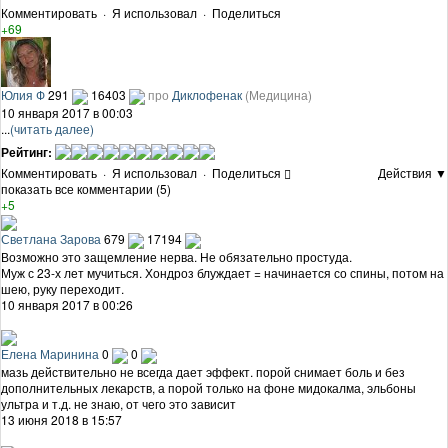
Комментировать
·
Я использовал
·
Поделиться
+69
Юлия Ф
291
16403
про
Диклофенак
(Медицина)
10 января 2017 в 00:03
...
(читать далее)
Рейтинг:
Комментировать
·
Я использовал
·
Поделиться
Действия ▼
показать все комментарии (5)
+5
Светлана Зарова
679
17194
Возможно это защемление нерва. Не обязательно простуда.
Муж с 23-х лет мучиться. Хондроз блуждает = начинается со спины, потом на
шею, руку переходит.
10 января 2017 в 00:26
Елена Маринина
0
0
мазь действительно не всегда дает эффект. порой снимает боль и без
дополнительных лекарств, а порой только на фоне мидокалма, эльбоны
ультра и т.д. не знаю, от чего это зависит
13 июня 2018 в 15:57