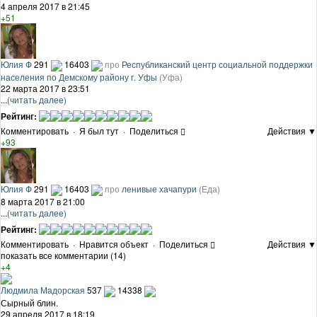
4 апреля 2017 в 21:45
+51
Юлия Ф
291
16403
про
Республиканский центр социальной поддержки
населения по Демскому району г. Уфы
(Уфа)
22 марта 2017 в 23:51
...
(читать далее)
Рейтинг:
Комментировать
·
Я был тут
·
Поделиться
Действия ▼
+93
Юлия Ф
291
16403
про
ленивые хачапури
(Еда)
8 марта 2017 в 21:00
...
(читать далее)
Рейтинг:
Комментировать
·
Нравится объект
·
Поделиться
Действия ▼
показать все комментарии (14)
+4
Людмила Мадорская
537
14338
Сырный блин.
29 апреля 2017 в 18:19