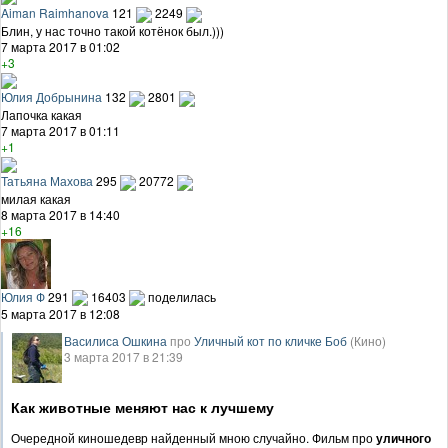
Aiman Raimhanova
121
2249
Блин, у нас точно такой котёнок был.)))
7 марта 2017 в 01:02
+3
Юлия Добрынина
132
2801
Лапочка какая
7 марта 2017 в 01:11
+1
Татьяна Махова
295
20772
милая какая
8 марта 2017 в 14:40
+16
Юлия Ф
291
16403
поделилась
5 марта 2017 в 12:08
Василиса Ошкина
про
Уличный кот по кличке Боб
(Кино)
3 марта 2017 в 21:39
Как животные меняют нас к лучшему
Очередной киношедевр найденный мною случайно. Фильм про
уличного