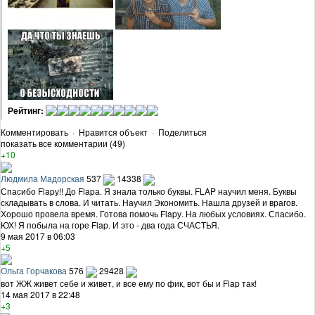
Рейтинг:
Комментировать
·
Нравится объект
·
Поделиться
показать все комментарии (49)
+10
Людмила Мадорская
537
14338
Спасибо Flapу!! До Flapа. Я знала только буквы. FLAP научил меня. Буквы
складывать в слова. И читать. Научил Экономить. Нашла друзей и врагов.
Хорошо провела время. Готова помочь Flapу. На любых условиях. Спасибо.
ЮХ! Я побыла на горе Flap. И это - два года СЧАСТЬЯ.
9 мая 2017 в 06:03
+5
Ольга Горчакова
576
29428
вот ЖЖ живет себе и живет, и все ему по фик, вот бы и Flap так!
14 мая 2017 в 22:48
+3