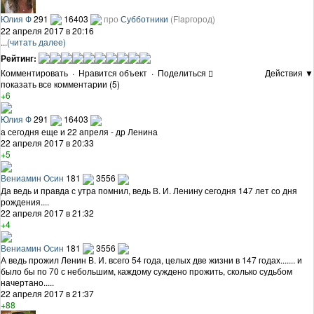
Юлия Ф
291
16403
про
Субботники
(Flapгород)
22 апреля 2017 в 20:16
...
(читать далее)
Рейтинг:
Комментировать
·
Нравится объект
·
Поделиться
Действия ▼
показать все комментарии (5)
+6
Юлия Ф
291
16403
а сегодня еще и 22 апреля - др Ленина
22 апреля 2017 в 20:33
+5
Вениамин Осин
181
3556
Да ведь и правда с утра помнил, ведь В. И. Ленину сегодня 147 лет со дня
рождения....
22 апреля 2017 в 21:32
+4
Вениамин Осин
181
3556
А ведь прожил Ленин В. И. всего 54 года, целых две жизни в 147 годах....... и
было бы по 70 с небольшим, каждому суждено прожить, сколько судьбом
начертано.....
22 апреля 2017 в 21:37
+88