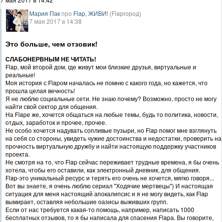
Мария Пак
про
Flap, ЖИВИ!
(Flapгород)
7 мая 2017 в 14:38
Это больше, чем отзовик!
СЛАБОНЕРВНЫМ НЕ ЧИТАТЬ!
Flap, мой второй дом, где живут мои близкие друзья, виртуальные и
реальные!
Моя история с Flapом началась не помню с какого года, но кажется, что
прошла целая вечность!
Я не люблю социальные сети. Не знаю почему? Возможно, просто не могу
найти свой сектор для общения.
На Flapе же, хочется общаться на любые темы, будь то политика, новости,
отдых, заработок и прочее, прочее.
Не особо хочется надувать сопливые пузыри, но Flap помог мне взглянуть
на себя со стороны, увидеть чужие достоинства и недостатки, проверить на
прочность виртуальную дружбу и найти настоящую поддержку участников
проекта.
Не смотря на то, что Flap сейчас переживает трудные времена, я бы очень
хотела, чтобы его оставили, как электронный дневник, для общения.
Flap-это уникальный ресурс и терять его очень не хочется, мягко говоря...
Вот вы знаете, я очень люблю сериал "Ходячие мертвецы") И настоящая
ситуация для меня настоящий апокалипсис и я не могу видеть, как Flap
вымирает, оставляя небольшие оазисы выживших групп.
Если от нас требуется какая-то помощь, например, написать 1000
бесплатных отзывов, то я бы написала для спасения Flapа. Вы говорите,