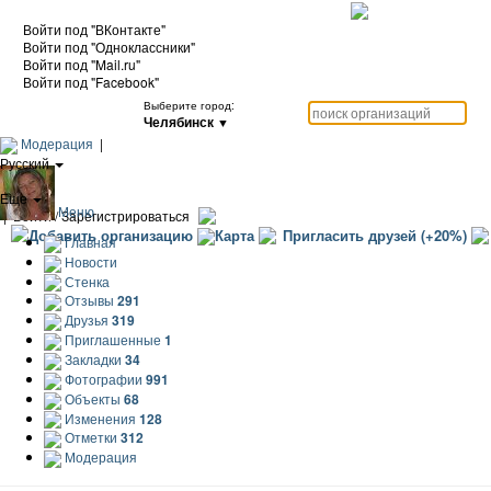
Войти под "ВКонтакте"
Войти под "Одноклассники"
Войти под "Mail.ru"
Войти под "Facebook"
Выберите город:
Челябинск
▼
Модерация
|
Русский
|
Еще
Меню
|
Войти / Зарегистрироваться
Добавить организацию
Карта
Пригласить друзей (+20%)
Главная
Новости
Стенка
Отзывы
291
Друзья
319
Приглашенные
1
Закладки
34
Фотографии
991
Объекты
68
Изменения
128
Отметки
312
Модерация