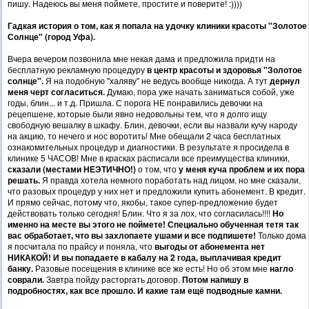
пишу. Надеюсь вы меня поймете, простите и поверите! :))))
Гадкая история о том, как я попала на удочку клиники красоты "Золотое
Солнце" (город Уфа).
Вчера вечером позвонила мне некая дама и предложила придти на
бесплатную рекламную процедуру
в центр красоты и здоровья "Золотое
солнце".
Я на подобную "халяву" не ведусь вообще никогда. А тут
дернул
меня черт согласиться.
Думаю, пора уже начать заниматься собой, уже
годы, блин... и т.д. Пришла. С порога НЕ понравились девочки на
рецепшене, которые были явно недовольны тем, что я долго ищу
свободную вешалку в шкафу. Блин, девочки, если вы назвали кучу народу
на акцию, то нечего и нос воротить! Мне обещали 2 часа бесплатных
ознакомительных процедур и диагностики. В результате я просидела в
клинике 5 ЧАСОВ! Мне в красках расписали все преимущества клиники,
сказали (местами НЕЭТИЧНО!)
о том, что
у меня куча проблем и их пора
решать.
Я правда хотела немного поработать над лицом, но мне сказали,
что разовых процедур у них нет и предложили купить абонемент. В кредит.
И прямо сейчас, потому что, якобы, такое супер-предложение будет
действовать только сегодня! Блин. Что я за лох, что согласилась!!!!
Но
именно на месте вы этого не поймете! Специально обученная тетя так
вас обработает, что вы захлопаете ушами и все подпишете!
Только дома
я посчитала по прайсу и поняла, что
выгоды от абонемента нет
НИКАКОЙ! И вы попадаете в кабалу на 2 года, выплачивая кредит
банку.
Разовые посещения в клинике все же есть! Но об этом мне
нагло
соврали.
Завтра пойду расторгать договор.
Потом напишу в
подробностях, как все прошло. И какие там ещё подводные камни.