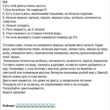
№5.
Суть этой диеты очень проста.
1.Она лечебная. Не навредит!!!
2. Есть 5 раз в день, маленькими порциями, не больше ладошки.
3. Нельзя жирное, мучное, пироги, жирные супы, колбасы, копчености,
спиртное.
4. Нельзя голодать.
5. Пить жидкость, до 2 литров.
6. Утро начинать со стакана теплой воды.
7. На ночь выпивать стакан нежирного кефира до 2%.
Готовлю сама, только из нежирного фарша, кусками мясо нельзя. Едим
каши, картофельное пюре, печеную картошку, легкие супы, овощи на пару,
рыбу, нежирное мясо, пьем молочку нежирную, кисель,цельнозерновой
хлеб, груши.
Исключили полностью колбасы, копчености, солености, пироги, жаренное.
Готовить нужно на воде, запекать в духовке, но масло нужно добавлять в
еду. Например, с утра булочку с маслом, днем салат из моркови со
сметаной или оливковым маслом. Вечером принимаю рыбий жир с Омега3.
Масло нужно для оттока желчи.
Диета мне нравится, это даже не диета, а правильное питание.
Похудела на 3 кг за месяц, не ограничивая себя и не голодая.
Попробуйте, вам понравится.
Будьте здоровы!
Рейтинг: