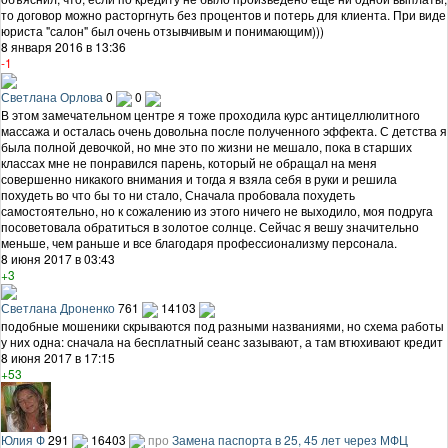
то договор можно расторгнуть без процентов и потерь для клиента. При виде
юриста "салон" был очень отзывчивым и понимающим)))
8 января 2016 в 13:36
-1
Светлана Орлова
0
0
В этом замечательном центре я тоже проходила курс антицеллюлитного
массажа и осталась очень довольна после полученного эффекта. С детства я
была полной девочкой, но мне это по жизни не мешало, пока в старших
классах мне не понравился парень, который не обращал на меня
совершенно никакого внимания и тогда я взяла себя в руки и решила
похудеть во что бы то ни стало, Сначала пробовала похудеть
самостоятельно, но к сожалению из этого ничего не выходило, моя подруга
посоветовала обратиться в золотое солнце. Сейчас я вешу значительно
меньше, чем раньше и все благодаря профессионализму персонала.
8 июня 2017 в 03:43
+3
Светлана Дроненко
761
14103
подобные мошеники скрываются под разными названиями, но схема работы
у них одна: сначала на бесплатный сеанс зазывают, а там втюхивают кредит
8 июня 2017 в 17:15
+53
Юлия Ф
291
16403
про
Замена паспорта в 25, 45 лет через МФЦ