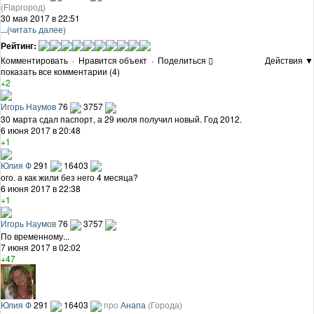
(Flapгород)
30 мая 2017 в 22:51
...
(читать далее)
Рейтинг:
Комментировать
·
Нравится объект
·
Поделиться
Действия ▼
показать все комментарии (4)
+2
Игорь Наумов
76
3757
30 марта сдал паспорт, а 29 июля получил новый. Год 2012.
6 июня 2017 в 20:48
+1
Юлия Ф
291
16403
ого. а как жили без него 4 месяца?
6 июня 2017 в 22:38
+1
Игорь Наумов
76
3757
По временному...
7 июня 2017 в 02:02
+47
Юлия Ф
291
16403
про
Анапа
(Города)