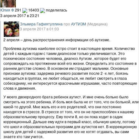
Юлия Ф
291
16403
поделилась
3 апреля 2017 в 23:21
Эльмира Гафиятуллина
про
АУТИЗМ
(Медицина)
3 апреля 2017 в 01:03
2 апреля – день распространения информации об аутизме.
Проблема аутизма наиболее остро стоит в настоящее время. Количество
детей с каждым годом с таким диагнозом только увеличивается. Это
психическое состояние человека, диагноз Аутизм , которое будет его
сопровождать на протяжении всей его жизни. Определить это состояние в
раннем детстве сложно. В основном им страдают мальчики. Основные
признаки аутизма: задержка речевого развития после 2 -х лет, боязнь
находиться в группах, не любит общаться, не любит смотреть в глаза
собеседнику, не интересуется красочными игрушками, часто повторяющие
слова и движения.
У моего двоюродного брата ребенок аутист. И мне очень больно было
смотреть на этого ребенка. И боль моя была не от того, что он больной, или
какой-то другой. Мне жаль его и его родителей, что они постоянно
находятся в стрессе. В стрессе от того, что он не приспособлен к нашему
образовательному процессу. Ему почти 8, но он пока ходит в садик
коррекционный. Дальше ему идти в первый класс, обычную школу, потому
что школ и образовательных программ для аутистов нет. В коррекционную
школу для детей с задержкой развития его не хотят отдавать, вы сами
знаете кто там учится.