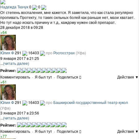
Надежда Ткачук
0
0
От степень воспаления, мне кажется. Я заметила, что как стала регулярно
пропивать Протекту, то таких сильных болей как раньше нет, мази хватает.
Но тут надо искать причину и т.д., каждому нужен свой препарат.
28 декабря 2018 в 09:28
+64
Юлия Ф
291
16403
про
Росгосстрах
(Уфа)
9 января 2017 в 21:25
...
(читать далее)
Рейтинг:
Комментировать
·
Я был тут
·
Поделиться
Действия ▼
+61
Юлия Ф
291
16403
про
Башкирский государственный театр кукол
(Уфа)
3 января 2017 в 23:56
...
(читать далее)
Рейтинг:
Комментировать
·
Я был тут
·
Поделиться
Действия ▼
+77