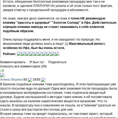
Кстати, обещанную бесплатную рекламную процедуру мне так и не
провели, а сделали ПЛАТНУЮ! Но узнала я об этом только пост-фактум,
увидев отметку о проделанной процедуре в абонементе.
Не знаю, чем все дело закончится, но пока я
точно НЕ рекомендую
клинику "красоты и здоровья" "Золотое Солнце" в Уфе. Действительно
хорошая клиника никогда не станет заманивать к себе клиентов
подобным образом.
Очень прошу поддержать меня, я не скандалист по природе. Но
мошенников люди должны знать в лицо! :)))
Максимальный репост,
особенно по Уфе, был бы очень кстати.
Рейтинг:
Комментировать
·
Я был тут
·
Поделиться
показать все комментарии (29)
+8
Алина Лёшина
83
2435
В Брянске подобные клиники тоже расплодились. Я этих приглашающих уже
просто посылаю куда по-дальше! Одна моя знакомая после процедуры была
в ненормально-возбуждённом состоянии, тоже подписала кредитный
договор. Будучи наслышанной о методах таких клиник, я ей посоветовала
сдать анализы на наличие наркотических веществ в организме. Что-то
нашли. В прокуратуру она к сожалению не пошла, но в "клинике" ругаться не
стали и сразу всё расторгли без потерь для неё.
Вторая умница тоже на кредит подписалась, но там помог юрист, который
объяснил, что, если по кредиту не было произведено ещё ни одной выплаты,