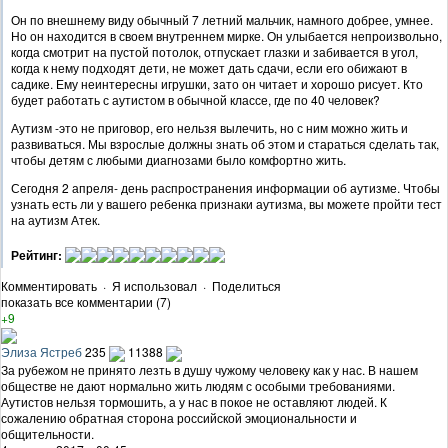
Он по внешнему виду обычный 7 летний мальчик, намного добрее, умнее.
Но он находится в своем внутреннем мирке. Он улыбается непроизвольно,
когда смотрит на пустой потолок, отпускает глазки и забивается в угол,
когда к нему подходят дети, не может дать сдачи, если его обижают в
садике. Ему неинтересны игрушки, зато он читает и хорошо рисует. Кто
будет работать с аутистом в обычной классе, где по 40 человек?
Аутизм -это не приговор, его нельзя вылечить, но с ним можно жить и
развиваться. Мы взрослые должны знать об этом и стараться сделать так,
чтобы детям с любыми диагнозами было комфортно жить.
Сегодня 2 апреля- день распространения информации об аутизме. Чтобы
узнать есть ли у вашего ребенка признаки аутизма, вы можете пройти тест
на аутизм Атек.
Рейтинг:
Комментировать
·
Я использовал
·
Поделиться
показать все комментарии (7)
+9
Элиза Ястреб
235
11388
За рубежом не принято лезть в душу чужому человеку как у нас. В нашем
обществе не дают нормально жить людям с особыми требованиями.
Аутистов нельзя тормошить, а у нас в покое не оставляют людей. К
сожалению обратная сторона российской эмоциональности и
общительности.