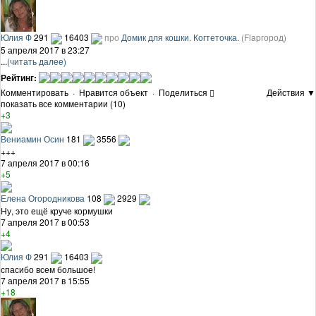
Юлия Ф
291
16403
про
Домик для кошки. Когтеточка.
(Flapгород)
5 апреля 2017 в 23:27
...
(читать далее)
Рейтинг:
Комментировать
·
Нравится объект
·
Поделиться
Действия ▼
показать все комментарии (10)
+3
Вениамин Осин
181
3556
+++
7 апреля 2017 в 00:16
+5
Елена Огородникова
108
2929
Ну, это ещё круче кормушки
7 апреля 2017 в 00:53
+4
Юлия Ф
291
16403
спасибо всем большое!
7 апреля 2017 в 15:55
+18