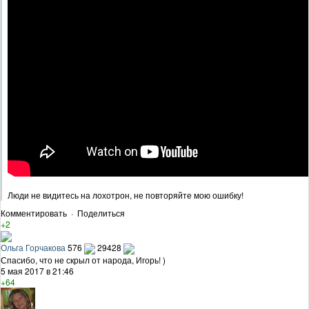
Люди не видитесь на лохотрон, не повторяйте мою ошибку!
Комментировать
·
Поделиться
+2
Ольга Горчакова
576
29428
Спасибо, что не скрыл от народа, Игорь! )
5 мая 2017 в 21:46
+64