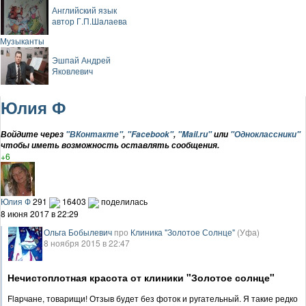
Английский язык
автор Г.П.Шалаева
Музыканты
Эшпай Андрей
Яковлевич
Юлия Ф
Войдите через
"ВКонтакте"
,
"Facebook"
,
"Mail.ru"
или
"Одноклассники"
чтобы иметь возможность оставлять сообщения.
+6
Юлия Ф
291
16403
поделилась
8 июня 2017 в 22:29
Ольга Бобылевич
про
Клиника "Золотое Солнце"
(Уфа)
8 ноября 2015 в 22:47
Нечистоплотная красота от клиники "Золотое солнце"
Flapчане, товарищи! Отзыв будет без фоток и ругательный. Я такие редко