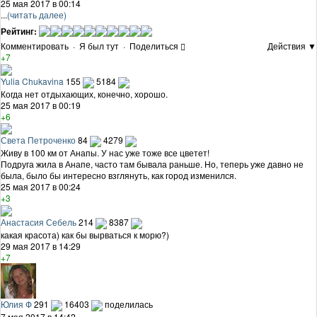
25 мая 2017 в 00:14
...
(читать далее)
Рейтинг:
Комментировать
·
Я был тут
·
Поделиться
Действия ▼
+7
Yulia Chukavina
155
5184
Когда нет отдыхающих, конечно, хорошо.
25 мая 2017 в 00:19
+6
Света Петроченко
84
4279
Живу в 100 км от Анапы. У нас уже тоже все цветет!
Подруга жила в Анапе, часто там бывала раньше. Но, теперь уже давно не
была, было бы интересно взглянуть, как город изменился.
25 мая 2017 в 00:24
+3
Анастасия Себель
214
8387
какая красота) как бы вырваться к морю?)
29 мая 2017 в 14:29
+7
Юлия Ф
291
16403
поделилась
7 мая 2017 в 14:42