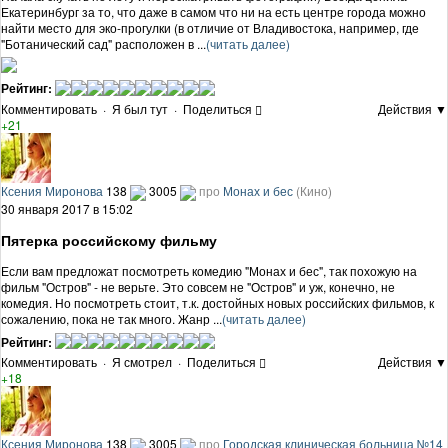
Екатеринбург за то, что даже в самом что ни на есть центре города можно
найти место для эко-прогулки (в отличие от Владивостока, например, где
"Ботанический сад" расположен в ...
(читать далее)
Рейтинг:
Комментировать
·
Я был тут
·
Поделиться
Действия ▼
+21
Ксения Миронова
138
3005
про
Монах и бес
(Кино)
30 января 2017 в 15:02
Пятерка российскому фильму
Если вам предложат посмотреть комедию "Монах и бес", так похожую на
фильм "Остров" - не верьте. Это совсем не "Остров" и уж, конечно, не
комедия. Но посмотреть стоит, т.к. достойных новых российских фильмов, к
сожалению, пока не так много. Жанр ...
(читать далее)
Рейтинг:
Комментировать
·
Я смотрел
·
Поделиться
Действия ▼
+18
Ксения Миронова
138
3005
про
Городская клиническая больница №14