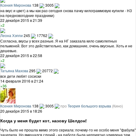
Ксения Миронова
138
3005
на вкус и цвет) а мы как раз сегодня снова пачку килограммовую купили - НЗ
на предновогодние праздники)
22 декабря 2015 в 21:39
+2
Леона Хэппи
245
17762
Согласна, вкусы у всех разные. Я на НГ заказала кило самолепных
пельменей. Вот это действительно, как домашние, очень вкусные. Хоть и не
дешевые.
22 декабря 2015 в 22:58
+2
Татьяна Махова
295
20772
все дети любят сосиски
14 февраля 2016 в 21:24
+36
Ксения Миронова
138
3005
про
Теория большого взрыва
(Кино)
20 декабря 2015 в 18:26
Когда у меня будет кот, назову Шелдон!
Чуть было не прошла мимо этого сериала: почему-то не особо меня "фабула"
зацепила. Но вмешался случай - на работе была неприятно удивлена тем,