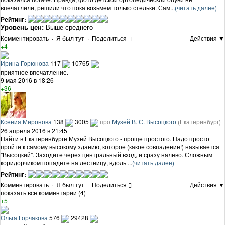
впечатлили, решили что пока возьмем только стельки. Сам...
(читать далее)
Рейтинг:
Уровень цен:
Выше среднего
Комментировать
·
Я был тут
·
Поделиться
Действия ▼
+4
Ирина Горюнова
117
10765
приятное впечатление.
9 мая 2016 в 18:26
+36
Ксения Миронова
138
3005
про
Музей В. С. Высоцкого
(Екатеринбург)
26 апреля 2016 в 21:45
Найти в Екатеринбурге Музей Высоцкого - проще простого. Надо просто
пройти к самому высокому зданию, которое (какое совпадение!) называется
"Высоцкий". Заходите через центральный вход, и сразу налево. Сложным
коридорчиком попадете на лестницу, вдоль ...
(читать далее)
Рейтинг:
Комментировать
·
Я был тут
·
Поделиться
Действия ▼
показать все комментарии (4)
+5
Ольга Горчакова
576
29428