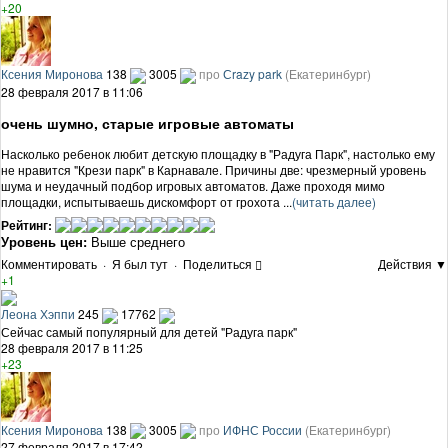
+20
Ксения Миронова
138
3005
про
Сrazy park
(Екатеринбург)
28 февраля 2017 в 11:06
очень шумно, старые игровые автоматы
Насколько ребенок любит детскую площадку в "Радуга Парк", настолько ему
не нравится "Крези парк" в Карнавале. Причины две: чрезмерный уровень
шума и неудачный подбор игровых автоматов. Даже проходя мимо
площадки, испытываешь дискомфорт от грохота ...
(читать далее)
Рейтинг:
Уровень цен:
Выше среднего
Комментировать
·
Я был тут
·
Поделиться
Действия ▼
+1
Леона Хэппи
245
17762
Сейчас самый популярный для детей "Радуга парк"
28 февраля 2017 в 11:25
+23
Ксения Миронова
138
3005
про
ИФНС России
(Екатеринбург)
27 февраля 2017 в 17:42