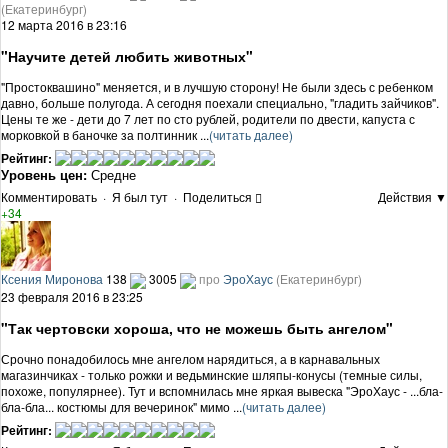
(Екатеринбург)
12 марта 2016 в 23:16
"Научите детей любить животных"
"Простоквашино" меняется, и в лучшую сторону! Не были здесь с ребенком
давно, больше полугода. А сегодня поехали специально, "гладить зайчиков".
Цены те же - дети до 7 лет по сто рублей, родители по двести, капуста с
морковкой в баночке за полтинник ...
(читать далее)
Рейтинг:
Уровень цен:
Средне
Комментировать
·
Я был тут
·
Поделиться
Действия ▼
+34
Ксения Миронова
138
3005
про
ЭроХаус
(Екатеринбург)
23 февраля 2016 в 23:25
"Так чертовски хороша, что не можешь быть ангелом"
Срочно понадобилось мне ангелом нарядиться, а в карнавальных
магазинчиках - только рожки и ведьминские шляпы-конусы (темные силы,
похоже, популярнее). Тут и вспомнилась мне яркая вывеска "ЭроХаус - ...бла-
бла-бла... костюмы для вечеринок" мимо ...
(читать далее)
Рейтинг: