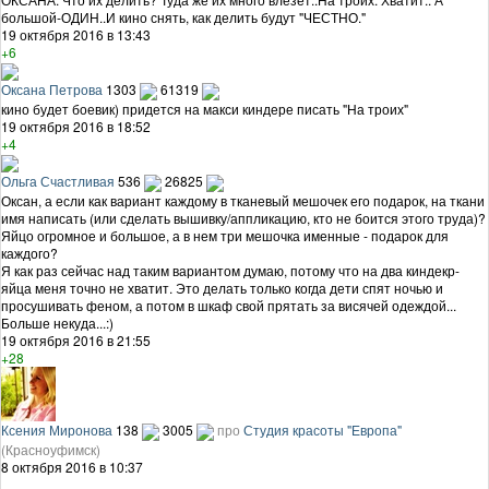
большой-ОДИН..И кино снять, как делить будут "ЧЕСТНО."
19 октября 2016 в 13:43
+6
Оксана Петрова
1303
61319
кино будет боевик) придется на макси киндере писать "На троих"
19 октября 2016 в 18:52
+4
Ольга Счастливая
536
26825
Оксан, а если как вариант каждому в тканевый мешочек его подарок, на ткани
имя написать (или сделать вышивку/аппликацию, кто не боится этого труда)?
Яйцо огромное и большое, а в нем три мешочка именные - подарок для
каждого?
Я как раз сейчас над таким вариантом думаю, потому что на два киндекр-
яйца меня точно не хватит. Это делать только когда дети спят ночью и
просушивать феном, а потом в шкаф свой прятать за висячей одеждой...
Больше некуда...:)
19 октября 2016 в 21:55
+28
Ксения Миронова
138
3005
про
Студия красоты "Европа"
(Красноуфимск)
8 октября 2016 в 10:37