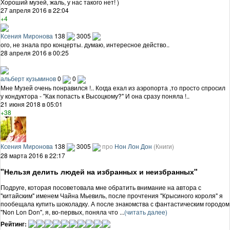
Хороший музей, жаль, у нас такого нет! )
27 апреля 2016 в 22:04
+4
Ксения Миронова
138
3005
ого, не знала про концерты. думаю, интересное действо..
28 апреля 2016 в 00:25
альберт кузьминов
0
0
Мне Музей очень понравился !.. Когда ехал из аэропорта ,то просто спросил
у кондуктора - "Как попасть к Высоцкому?" И она сразу поняла !..
21 июня 2018 в 05:01
+38
Ксения Миронова
138
3005
про
Нон Лон Дон
(Книги)
28 марта 2016 в 22:17
"Нельзя делить людей на избранных и неизбранных"
Подруге, которая посоветовала мне обратить внимание на автора с
"китайским" именем Чайна Мьевиль, после прочтения "Крысиного короля" я
пообещала купить шоколадку. А после знакомства с фантастическим городом
"Non Lon Don", я, во-первых, поняла что ...
(читать далее)
Рейтинг: