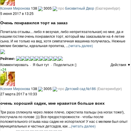
Ксения Миронова
138
3005
про
Бисквитный Двор
(Екатеринбург)
5 июня 2017 в 13:25
Очень понравился торт на заказ
Почитала отзывы... либо я везучая, либо непритязательная) но мне, да и
нашим гостям очень понравился торт, который мы заказывали на 4-летие
сына. И не только на вид, хотя симпатичная машинка получилась. Нежные
мягкие бисквиты, идеальная пропитка, ...
(читать далее)
Рейтинг:
Комментировать
·
Я был тут
·
Поделиться
Действия ▼
+24
Ксения Миронова
138
3005
про
Детский сад №186
(Екатеринбург)
27 марта 2017 в 10:33
очень хороший садик, мне нравится больше всех
Три раза сплюнула через левое плечо, скрестила пальцы (на ногах тоже!),
постучала по голове ;))) Все предосторожности - чтобы после
положительного отзыва наш садик не испортился! У нас с мелким был опыт
муниципальных и частных детсадов, как ...
(читать далее)