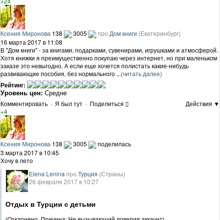
+24
Ксения Миронова
138
3005
про
Дом книги
(Екатеринбург)
16 марта 2017 в 11:08
В "Дом книги" - за книгами, подарками, сувенирами, игрушками и атмосферой.
Хотя книжки я преимущественно покупаю через интернет, но при маленьком
заказе это невыгодно. А если еще хочется полистать какие-нибудь
развивающие пособия, без нормального ...
(читать далее)
Рейтинг:
Уровень цен:
Средне
Комментировать
·
Я был тут
·
Поделиться
Действия ▼
+4
Ксения Миронова
138
3005
поделилась
3 марта 2017 в 10:45
Хочу в лето
Elena Lenina
про
Турция
(Страны)
26 февраля 2017 в 10:27
Отдых в Турции с детьми
(Отклонено. Причина:
Не вызывающий доверия аккаунт
)