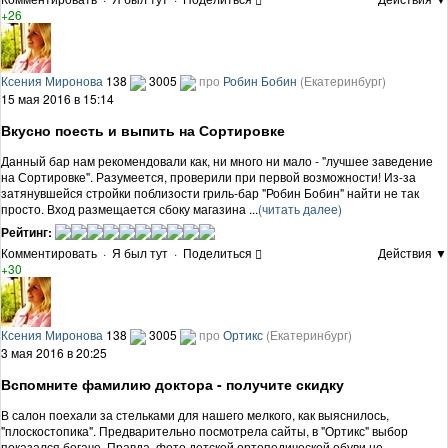
+26
Ксения Миронова
138
3005
про
Робин Бобин
(Екатеринбург)
15 мая 2016 в 15:14
Вкусно поесть и выпить на Сортировке
Данный бар нам рекомендовали как, ни много ни мало - "лучшее заведение
на Сортировке". Разумеется, проверили при первой возможности! Из-за
затянувшейся стройки поблизости гриль-бар "Робин Бобин" найти не так
просто. Вход размещается сбоку магазина ...
(читать далее)
Рейтинг:
Комментировать
·
Я был тут
·
Поделиться
Действия ▼
+30
Ксения Миронова
138
3005
про
Ортикс
(Екатеринбург)
3 мая 2016 в 20:25
Вспомните фамилию доктора - получите скидку
В салон поехали за стельками для нашего мелкого, как выяснилось,
"плоскостопика". Предварительно посмотрела сайты, в "Ортикс" выбор
показался богаче. Правда, фото детской ортопедической обуви не