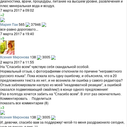
диагностика, врачи, процедуры, питание на высшем уровне, развлечения и
плюс минеральная вода и воздух.
7 марта 2017 в 09:02
+2
Мария Пак
565
37946
все-равно дороговато...
7 марта 2017 в 19:40
+9
Ксения Миронова
138
3005
2 марта 2017 в 11:55
На "Спасибо всем" чувствую себя скандальной особой.
Нормальный отзыв, с фотографиями отклонили по причине "неграмотного
русского языка". Пока искала хоть одну ошибочку, и объясняла, что в 20
предложениях текста их нет, и не возникла ли ошибка у самого редактора?
Отзыв заблокировали наглухо из моей "неадекватной реакции", а ошибкой
оказался подмигивающий смайлик(!) в конце одного предложения!
Раз в полгода хочется забить на "Спасибо всем". В этот раз окончательно.
Комментировать
·
Поделиться
показать все комментарии (8)
+3
Ксения Миронова
138
3005
И, девочки, спасибо вам за поддержку! чегой-то меня раздраконило сегодня,
нельзя писать в пмс ,)))