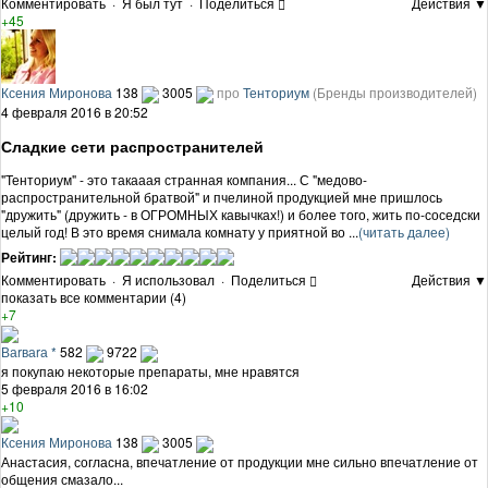
Комментировать
·
Я был тут
·
Поделиться
Действия ▼
+45
Ксения Миронова
138
3005
про
Тенториум
(Бренды производителей)
4 февраля 2016 в 20:52
Сладкие сети распространителей
"Тенториум" - это такааая странная компания... С "медово-
распространительной братвой" и пчелиной продукцией мне пришлось
"дружить" (дружить - в ОГРОМНЫХ кавычках!) и более того, жить по-соседски
целый год! В это время снимала комнату у приятной во ...
(читать далее)
Рейтинг:
Комментировать
·
Я использовал
·
Поделиться
Действия ▼
показать все комментарии (4)
+7
Ваrваrа *
582
9722
я покупаю некоторые препараты, мне нравятся
5 февраля 2016 в 16:02
+10
Ксения Миронова
138
3005
Анастасия, согласна, впечатление от продукции мне сильно впечатление от
общения смазало...