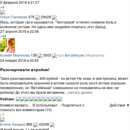
5 февраля 2016 в 21:27
+4
Ольга Горчакова
576
29428
Мазь, которая так и называется, "Тенториум" отлично снимала боль в
коленном суставе. Но здесь мне неудобно покупать этот бренд.
27 апреля 2016 в 22:06
+44
Ксения Миронова
138
3005
про
ВитаМишки
(Медицина)
24 января 2016 в 20:45
Разочаровали втройне!
Такое разочарование... 400 рублей - на ветер! Не знаю, в чем причина, может
быть неправильное хранение в аптеке сыграло роль (хотя аптека хорошая,
проверенная), но "ВитаМишки" совершенно не понравились ни мне, ни
ребенку! До этого мы брали витаминки ...
(читать далее)
Рейтинг:
Комментировать
·
Я использовал
·
Поделиться
Действия ▼
показать все комментарии (10)
+1
Елена Ландыш
865
42248
И моей пошло :) с ее худобой.