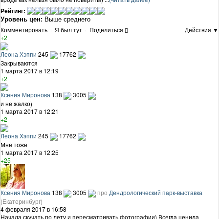
Рейтинг:
Уровень цен:
Выше среднего
Комментировать
·
Я был тут
·
Поделиться
Действия ▼
+2
Леона Хэппи
245
17762
Закрываются
1 марта 2017 в 12:19
+2
Ксения Миронова
138
3005
и не жалко)
1 марта 2017 в 12:21
+2
Леона Хэппи
245
17762
Мне тоже
1 марта 2017 в 12:25
+25
Ксения Миронова
138
3005
про
Дендрологический парк-выставка
(Екатеринбург)
4 февраля 2017 в 16:58
Начала скучать по лету и пересматривать фотографии) Всегда ценила