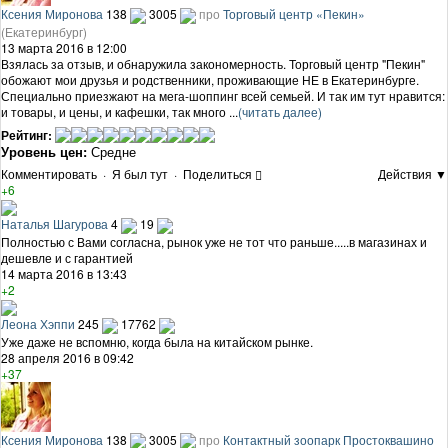
Ксения Миронова
138
3005
про
Торговый центр «Пекин»
(Екатеринбург)
13 марта 2016 в 12:00
Взялась за отзыв, и обнаружила закономерность. Торговый центр "Пекин"
обожают мои друзья и родственники, проживающие НЕ в Екатеринбурге.
Специально приезжают на мега-шоппинг всей семьей. И так им тут нравится:
и товары, и цены, и кафешки, так много ...
(читать далее)
Рейтинг:
Уровень цен:
Средне
Комментировать
·
Я был тут
·
Поделиться
Действия ▼
+6
Наталья Шагурова
4
19
Полностью с Вами согласна, рынок уже не тот что раньше.....в магазинах и
дешевле и с гарантией
14 марта 2016 в 13:43
+2
Леона Хэппи
245
17762
Уже даже не вспомню, когда была на китайском рынке.
28 апреля 2016 в 09:42
+37
Ксения Миронова
138
3005
про
Контактный зоопарк Простоквашино