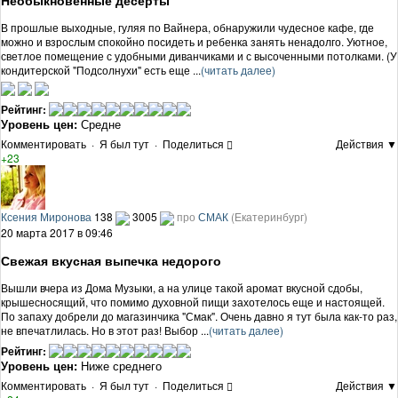
Необыкновенные десерты
В прошлые выходные, гуляя по Вайнера, обнаружили чудесное кафе, где
можно и взрослым спокойно посидеть и ребенка занять ненадолго. Уютное,
светлое помещение с удобными диванчиками и с высоченными потолками. (У
кондитерской "Подсолнухи" есть еще ...
(читать далее)
Рейтинг:
Уровень цен:
Средне
Комментировать
·
Я был тут
·
Поделиться
Действия ▼
+23
Ксения Миронова
138
3005
про
СМАК
(Екатеринбург)
20 марта 2017 в 09:46
Свежая вкусная выпечка недорого
Вышли вчера из Дома Музыки, а на улице такой аромат вкусной сдобы,
крышесносящий, что помимо духовной пищи захотелось еще и настоящей.
По запаху добрели до магазинчика "Смак". Очень давно я тут была как-то раз,
не впечатлилась. Но в этот раз! Выбор ...
(читать далее)
Рейтинг:
Уровень цен:
Ниже среднего
Комментировать
·
Я был тут
·
Поделиться
Действия ▼