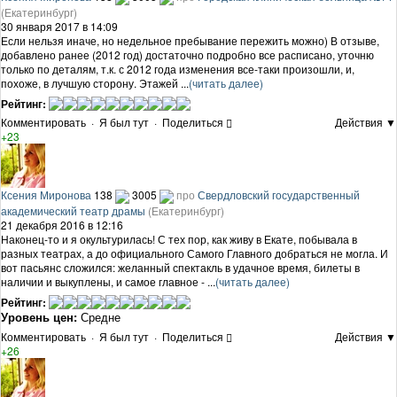
(Екатеринбург)
30 января 2017 в 14:09
Если нельзя иначе, но недельное пребывание пережить можно) В отзыве,
добавлено ранее (2012 год) достаточно подробно все расписано, уточню
только по деталям, т.к. с 2012 года изменения все-таки произошли, и,
похоже, в лучшую сторону. Этажей ...
(читать далее)
Рейтинг:
Комментировать
·
Я был тут
·
Поделиться
Действия ▼
+23
Ксения Миронова
138
3005
про
Свердловский государственный
академический театр драмы
(Екатеринбург)
21 декабря 2016 в 12:16
Наконец-то и я окультурилась! С тех пор, как живу в Екате, побывала в
разных театрах, а до официального Самого Главного добраться не могла. И
вот пасьянс сложился: желанный спектакль в удачное время, билеты в
наличии и выкуплены, и самое главное - ...
(читать далее)
Рейтинг:
Уровень цен:
Средне
Комментировать
·
Я был тут
·
Поделиться
Действия ▼
+26