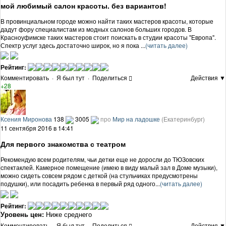
мой любимый салон красоты. без вариантов!
В провинциальном городе можно найти таких мастеров красоты, которые
дадут фору специалистам из модных салонов больших городов. В
Красноуфимске таких мастеров стоит поискать в студии красоты "Европа".
Спектр услуг здесь достаточно широк, но я пока ...
(читать далее)
Рейтинг:
Комментировать
·
Я был тут
·
Поделиться
Действия ▼
+28
Ксения Миронова
138
3005
про
Мир на ладошке
(Екатеринбург)
11 сентября 2016 в 14:41
Для первого знакомства с театром
Рекомендую всем родителям, чьи детки еще не доросли до ТЮЗовских
спектаклей. Камерное помещение (имею в виду малый зал в Доме музыки),
можно сидеть совсем рядом с деткой (на стульчиках предусмотрены
подушки), или посадить ребенка в первый ряд одного...
(читать далее)
Рейтинг:
Уровень цен:
Ниже среднего
Комментировать
·
Я был тут
·
Поделиться
Действия ▼