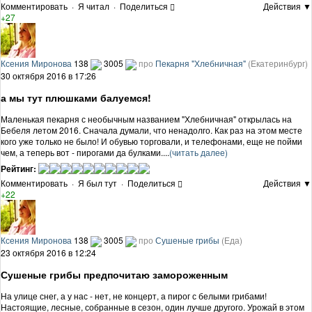
Комментировать
·
Я читал
·
Поделиться
Действия ▼
+27
Ксения Миронова
138
3005
про
Пекарня "Хлебничная"
(Екатеринбург)
30 октября 2016 в 17:26
а мы тут плюшками балуемся!
Маленькая пекарня с необычным названием "Хлебничная" открылась на
Бебеля летом 2016. Сначала думали, что ненадолго. Как раз на этом месте
кого уже только не было! И обувью торговали, и телефонами, еще не пойми
чем, а теперь вот - пирогами да булками....
(читать далее)
Рейтинг:
Комментировать
·
Я был тут
·
Поделиться
Действия ▼
+22
Ксения Миронова
138
3005
про
Сушеные грибы
(Еда)
23 октября 2016 в 12:24
Сушеные грибы предпочитаю замороженным
На улице снег, а у нас - нет, не концерт, а пирог с белыми грибами!
Настоящие, лесные, собранные в сезон, один лучше другого. Урожай в этом