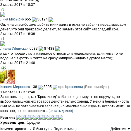
2 марта 2017 в 18:37
+3
Лика Мозырко
655
38124
Ой, я на спасибо хочу добить минималку и если не забанят перед выводом
денег, что они прекрасно делают, то забыть этот сайт как сладкий сон.
2 марта 2017 в 18:38
+1
Лиана Уфимская
6583
87438
я ка кто проще стала наверное относится к модерациям. Если кому то не
подошел я фотки и текст же сразу копирую - кидаю в другое место))
2 марта 2017 в 21:40
+20
Ксения Миронова
138
3005
про
Кроколенд
(Екатеринбург)
1 марта 2017 в 12:40
За оптовые цены, как "Кроколенд" себя позиционирует, не поручусь, но
выбор малышковских товаров действительно хорош. У меня в беременность
был бзик не затариваться заранее, но максимально изучить ассортимент. На
кроватке, по соотношению ...
(читать далее)
Рейтинг:
Уровень цен:
Средне
Комментировать
·
Я был тут
·
Поделиться
Действия ▼