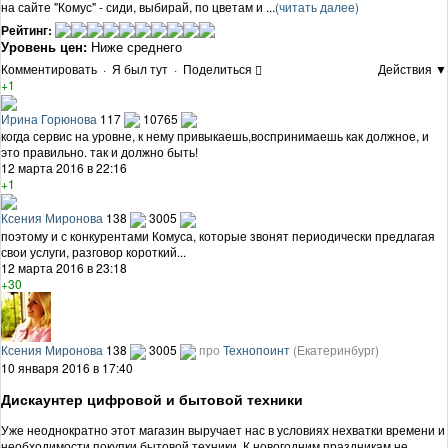
на сайте "Комус" - сиди, выбирай, по цветам и ...
(читать далее)
Рейтинг:
Уровень цен:
Ниже среднего
Комментировать
·
Я был тут
·
Поделиться
Действия ▼
+1
Ирина Горюнова
117
10765
когда сервис на уровне, к нему привыкаешь,воспринимаешь как должное, и
это правильно. так и должно быть!
12 марта 2016 в 22:16
+1
Ксения Миронова
138
3005
поэтому и с конкурентами Комуса, которые звонят периодически предлагая
свои услуги, разговор короткий...
12 марта 2016 в 23:18
+30
Ксения Миронова
138
3005
про
Технопоинт
(Екатеринбург)
10 января 2016 в 17:40
Дискаунтер цифровой и бытовой техники
Уже неоднократно этот магазин выручает нас в условиях нехватки времени и
необходимости покупки бытовой техники. К новогодним праздникам не