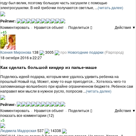
году был велик, поэтому большую часть засушили с помощью
электросушилки. В ней грибочки получаются светлые, ...
(читать далее)
Рейтинг:
Комментировать
·
Нравится объект
·
Поделиться
Действия ▼
+45
Ксения Миронова
138
3005
про
Новогодние подарки
(Flapгород)
18 октября 2016 в 22:27
Как сделать большой киндер из папье-маше
Поделюсь идеей подарка, которым мне удалось удивить ребенка на
прошлый Новый год. Может, кому-то еще пригодится... Хотелось чего-то
запоминающе-волшебного при крайне ограниченном бюджете. Ребенок сам
направил мои мысли в нужное русло, попросив ...
(читать далее)
Рейтинг:
Комментировать
·
Нравится объект
·
Поделиться
Действия ▼
показать все комментарии (12)
+5
Людмила Мадорская
537
14338
ОКСАНА. Что их делить? Туда же их много влезет..На троих. Хватит.. А