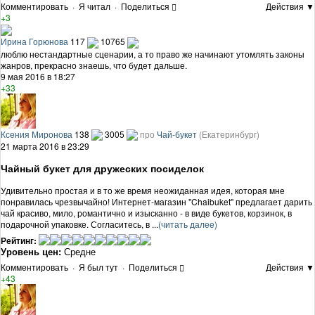
Комментировать
·
Я читал
·
Поделиться
Действия ▼
+3
Ирина Горюнова
117
10765
люблю нестандартные сценарии, а то право же начинают утомлять законы
жанров, прекрасно знаешь, что будет дальше.
9 мая 2016 в 18:27
+33
Ксения Миронова
138
3005
про
Чай-букет
(Екатеринбург)
21 марта 2016 в 23:29
Чайный букет для дружеских посиделок
Удивительно простая и в то же время неожиданная идея, которая мне
понравилась чрезвычайно! Интернет-магазин "Chaibuket" предлагает дарить
чай красиво, мило, романтично и изысканно - в виде букетов, корзинок, в
подарочной упаковке. Согласитесь, в ...
(читать далее)
Рейтинг:
Уровень цен:
Средне
Комментировать
·
Я был тут
·
Поделиться
Действия ▼
+43