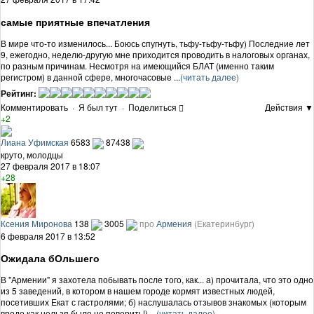
самые приятные впечатления
В мире что-то изменилось... Боюсь спугнуть, тьфу-тьфу-тьфу) Последние лет
9, ежегодно, неделю-другую мне приходится проводить в налоговых органах,
по разным причинам. Несмотря на имеющийся БЛАТ (именно таким
регистром) в данной сфере, многочасовые ...
(читать далее)
Рейтинг:
Комментировать
·
Я был тут
·
Поделиться
Действия ▼
+2
Лиана Уфимская
6583
87438
круто, молодцы
27 февраля 2017 в 18:07
+28
Ксения Миронова
138
3005
про
Армения
(Екатеринбург)
6 февраля 2017 в 13:52
Ожидала бОльшего
В "Армении" я захотела побывать после того, как... а) прочитала, что это одно
из 5 заведений, в котором в нашем городе кормят известных людей,
посетивших Екат с гастролями; б) наслушалась отзывов знакомых (которым
вроде как нельзя было не поверить!) ...
(читать далее)