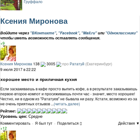
Груффало
Ксения Миронова
Войдите через
"ВКонтакте"
,
"Facebook"
,
"Mail.ru"
или
"Одноклассники"
чтобы иметь возможность оставлять сообщения.
+9
Ксения Миронова
138
3005
про
Рататуй
(Екатеринбург)
9 июля 2017 в 22:22
хорошее место и приличная кухня
Если заскакиваешь в кафе просто выпить кофе, а в результате заказываешь
первое-второе-компот и просиживаешь почти час - значит, место хорошее!
Честно, ни в одном из "Рататуев" не бывала ни разу. Кстати, возможно из-за
не очень приятных отзывов ...
(читать далее)
Рейтинг:
Уровень цен:
Средне
Комментировать
·
Я был тут
·
Поделиться
Действия ▼
+12