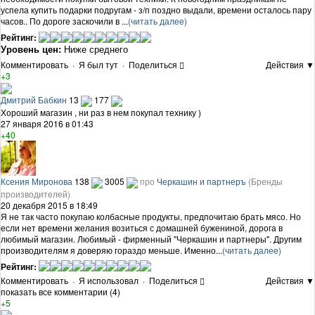
успела купить подарки подругам - з/п поздно выдали, времени осталось пару
часов.. По дороге заскочили в ...
(читать далее)
Рейтинг:
Уровень цен:
Ниже среднего
Комментировать
·
Я был тут
·
Поделиться
Действия ▼
+3
Дмитрий Бабкин
13
177
Хороший магазин , ни раз в нем покупал технику )
27 января 2016 в 01:43
+40
Ксения Миронова
138
3005
про
Черкашин и партнеръ
(Бренды
производителей)
20 декабря 2015 в 18:49
Я не так часто покупаю колбасные продукты, предпочитаю брать мясо. Но
если нет времени желания возиться с домашней бужениной, дорога в
любимый магазин. Любимый - фирменный "Черкашин и партнеры". Другим
производителям я доверяю гораздо меньше. Именно...
(читать далее)
Рейтинг:
Комментировать
·
Я использовал
·
Поделиться
Действия ▼
показать все комментарии (4)
+5