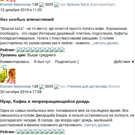
Ксения Миронова
138
3005
про
Красна Хата
(Екатеринбург)
12 декабря 2016 в 11:20
без особых впечатлений
"Красна хата" - не то место, где хочется просто попить кофе. Хорошенько
пообедать - это сюда! Интерьер душевный: плетень, подсолнухи, буфеты
псевдоантикварные, телега с пластмассовыми овощами. Столики
расставлены по залам прямо как я люблю - немного ...
(читать далее)
Рейтинг:
Уровень цен:
Выше среднего
Комментировать
·
Я был тут
·
Поделиться
Действия ▼
+27
Ксения Миронова
138
3005
про
Учебник для детектива
(Книги)
30 октября 2016 в 17:58
Нуар, Кафка и непрекращающийся дождь
Одна из самых необычных книг, попавшихся мне за последнее время. Все
смешалось в голове Джедедайи Берри, и нельзя остановиться на полпути, не
разгадав все загадки. В городе, где всегда идет дождь, маленькой
шестеренкой в махине огромного детективного...
(читать далее)
Рейтинг: