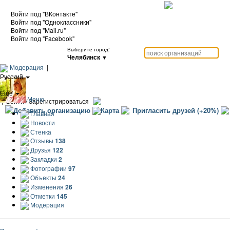
Войти под "ВКонтакте"
Войти под "Одноклассники"
Войти под "Mail.ru"
Войти под "Facebook"
Выберите город:
Челябинск
▼
Модерация
|
Русский
|
Еще
Меню
|
Войти / Зарегистрироваться
Добавить организацию
Карта
Пригласить друзей (+20%)
Главная
Новости
Стенка
Отзывы
138
Друзья
122
Закладки
2
Фотографии
97
Объекты
24
Изменения
26
Отметки
145
Модерация