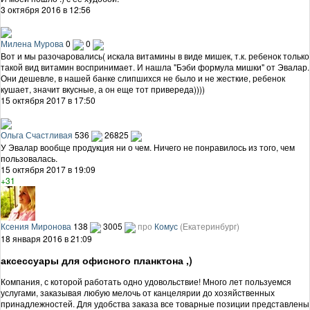
3 октября 2016 в 12:56
Милена Мурова
0
0
Вот и мы разочаровались( искала витамины в виде мишек, т.к. ребенок только
такой вид витамин воспринимает. И нашла "Бэби формула мишки" от Эвалар.
Они дешевле, в нашей банке слипшихся не было и не жесткие, ребенок
кушает, значит вкусные, а он еще тот привереда))))
15 октября 2017 в 17:50
Ольга Счастливая
536
26825
У Эвалар вообще продукция ни о чем. Ничего не понравилось из того, чем
пользовалась.
15 октября 2017 в 19:09
+31
Ксения Миронова
138
3005
про
Комус
(Екатеринбург)
18 января 2016 в 21:09
аксессуары для офисного планктона ,)
Компания, с которой работать одно удовольствие! Много лет пользуемся
услугами, заказывая любую мелочь от канцелярии до хозяйственных
принадлежностей. Для удобства заказа все товарные позиции представлены