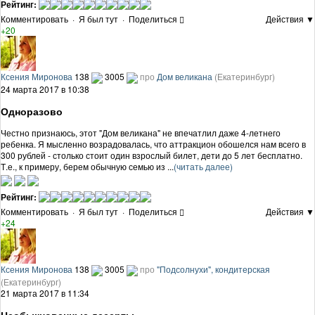
Рейтинг:
Комментировать
·
Я был тут
·
Поделиться
Действия ▼
+20
Ксения Миронова
138
3005
про
Дом великана
(Екатеринбург)
24 марта 2017 в 10:38
Одноразово
Честно признаюсь, этот "Дом великана" не впечатлил даже 4-летнего
ребенка. Я мысленно возрадовалась, что аттракцион обошелся нам всего в
300 рублей - столько стоит один взрослый билет, дети до 5 лет бесплатно.
Т.е., к примеру, берем обычную семью из ...
(читать далее)
Рейтинг:
Комментировать
·
Я был тут
·
Поделиться
Действия ▼
+24
Ксения Миронова
138
3005
про
"Подсолнухи", кондитерская
(Екатеринбург)
21 марта 2017 в 11:34