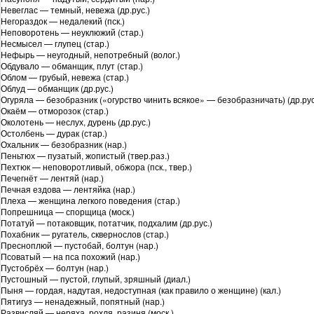
Невеглас — темный, невежа (др.рус.)
Негораздок — недалекий (пск.)
Неповоротень — неуклюжий (стар.)
Несмысел — глупец (стар.)
Нефырь — неугодный, непотребный (волог.)
Обдувало — обманщик, плут (стар.)
Облом — грубый, невежа (стар.)
Облуд — обманщик (др.рус.)
Огуряла — безобразник («огурство чинить всякое» — безобразничать) (др.рус
Окаём — отморозок (стар.)
Околотень — неслух, дурень (др.рус.)
Остолбень — дурак (стар.)
Охальник — безобразник (нар.)
Пеньтюх — пузатый, жопистый (твер.раз.)
Пехтюк — неповоротливый, обжора (пск., твер.)
Печегнёт — лентяй (нар.)
Печная ездова — лентяйка (нар.)
Плеха — женщина легкого поведения (стар.)
Попрешница — спорщица (моск.)
Потатуй — потаковщик, потатчик, подхалим (др.рус.)
Похабник — ругатель, сквернослов (стар.)
Пресноплюй — пустобай, болтун (нар.)
Псоватый — на пса похожий (нар.)
Пустобрёх — болтун (нар.)
Пустошный — пустой, глупый, зряшный (диал.)
Пыня — гордая, надутая, недоступная (как правило о женщине) (кал.)
Пятигуз — ненадежный, попятный (нар.)
Развисляй — неряха, рохля, разиня (моск.)