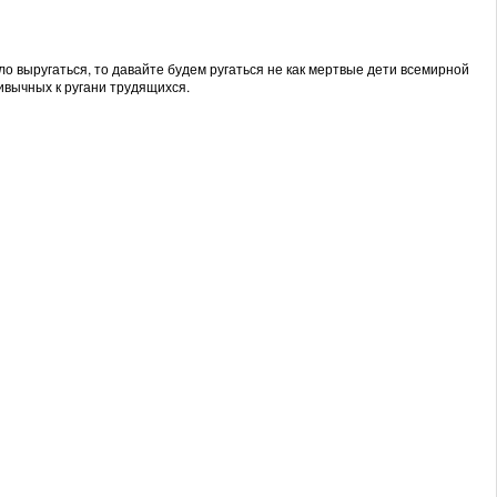
о выругаться, то давайте будем ругаться не как мертвые дети всемирной
ивычных к ругани трудящихся.