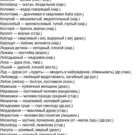
Колоброд — шатун, бездельник (нар.)
Коломес — вздор говорящий (нар.)
Колотовка — драчливая и сварливая баба (орл.)
Колупай — мешковатый, медлительный (нар.)
Королобый — крепкоголовый, тупой, глупый (нар.)
Костеря — брюзга, ворчун (нар.)
Кропот — ворчун (стар.)
Куёлда — сварливый (-ая), вздорный (-ая) (диал.)
Курощуп — бабник, волокита (нар.)
Ледаша детина — негодный, плохой (нар.)
Лежака — лентяйка (ворон.)
Лободырный — недоумок (нар.)
Лоха — дура (пск., твер.)
Лоший — дурной, плохой (костр.)
Луд — дурак (от «лудить» — вводить в заблуждение, обманывать) (др.слав.)
Любомудр — любящий мудрствовать, затейный (др.рус.)
Лябзя (лябза) — болтун, пустомеля (олон.)
Мамошка — публичная женщина (диал.)
Маракуша — противный человек (кандалакш.)
Межеумок — человек гораздо средний (стар.)
Михрютка — неуклюжий, неловкий (диал.)
Младоумен суще — глуп смолоду (др.рус.)
Мордофиля — чванливый дурак (стар.)
Моркотник — человек без понятия (лешукон.)
Москолуд — шутник, проказник, дурачок (от «маска луд») (др.рус.)
Мухоблуд — лентяй, лежебока (стар.)
Насупа — угрюмый, хмурый (диал.)
Насупоня — надутый, сердитый (нар.)