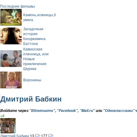
Последние фильмы
Камень,ножницы,б
умага.
Загадочная
история
Бенджамина
Баттона
Кавказская
пленница, или
Новые
приключения
Шурика
Воронины
Дмитрий Бабкин
Войдите через
"ВКонтакте"
,
"Facebook"
,
"Mail.ru"
или
"Одноклассники"
ч
+6
Дмитрий Бабкин
13
177