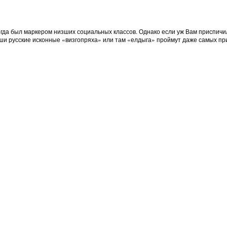
егда был маркером низших социальных классов. Однако если уж Вам приспичил
аши русские исконные «визгопряха» или там «елдыга» проймут даже самых пр