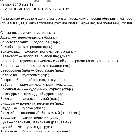
19 мая 2016 в 22:12
СТАРИННЫЕ РУССКИЕ РУГАТЕЛЬСТВА
Культурные русские люди не матерятся, поскольку в России обильный мат вс
глобализации, а как настоящие русские люди! Серьезно, мы полагаем, что н
Старинные русские ругательства:
Ащеул — пересмешник, зубоскал.
Баба-ветрогонка — вздорная (нар.)
Баляба — рохля, разиня (арх.)
Баламошка — дурачок, полоумный, зряшный
Балахвост — волокита (о мужчине) (диал.)
Басалай — грубиян (от «баса» и «лай» — «красиво лаяться») (волог.)
Безпелюха — неряха, рохля, разиня (ур.)
Безсоромна баба — бесстыжая (нар.)
Белебеня — пустоплет (кур.)
Бзыря — бешеный повеса, шатун (нар.)
Бобыня — надутый, чванливый (тул., влад.)
Божевольный — худоумный, дурной (стар.)
Божедурье — природный дурак (стар.)
Болдырь — пузырь, надутый (нар.)
Блудоум — волокита, несмысел (нар.)
Блудяшка — гуляка (диал.)
Бредкий — говорливый, болтливый (от «бред»)
Брыдлый — гадкий, вонючий (стар.)
Буня — спесивый, чванливый (ряз., тамб.)
Буслай — мот, гуляка (др. рус.)
Валандай — бездельник, лодырь (север.)