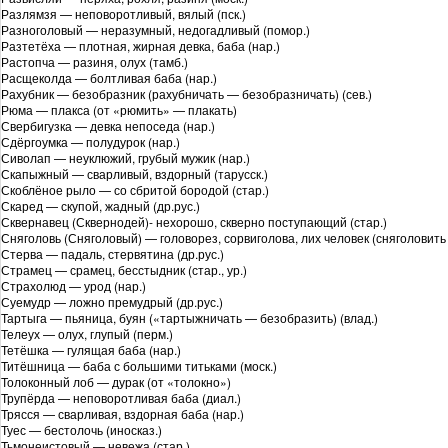
Разлямзя — неповоротливый, вялый (пск.)
Разноголовый — неразумный, недогадливый (помор.)
Разтетёха — плотная, жирная девка, баба (нар.)
Растопча — разиня, олух (тамб.)
Расщеколда — болтливая баба (нар.)
Рахубник — безобразник (рахубничать — безобразничать) (сев.)
Рюма — плакса (от «рюмить» — плакать)
Свербигузка — девка непоседа (нар.)
Сдёргоумка — полудурок (нар.)
Сиволап — неуклюжий, грубый мужик (нар.)
Скапыжный — сварливый, вздорный (тарусск.)
Скоблёное рыло — со сбритой бородой (стар.)
Скаред — скупой, жадный (др.рус.)
Сквернавец (Сквернодей)- нехорошо, скверно поступающий (стар.)
Сняголовь (Сняголовый) — головорез, сорвиголова, лих человек (сняголовить 
Стерва — падаль, стервятина (др.рус.)
Страмец — срамец, бесстыдник (стар., ур.)
Страхолюд — урод (нар.)
Суемудр — ложно премудрый (др.рус.)
Тартыга — пьяница, буян («тартыжничать — безобразить) (влад.)
Телеух — олух, глупый (перм.)
Тетёшка — гулящая баба (нар.)
Титёшница — баба с большими титьками (моск.)
Толоконный лоб — дурак (от «толокно»)
Трупёрда — неповоротливая баба (диал.)
Трясся — сварливая, вздорная баба (нар.)
Туес — бестолочь (иносказ.)
Тьмонеистовый — невежа (стар.)