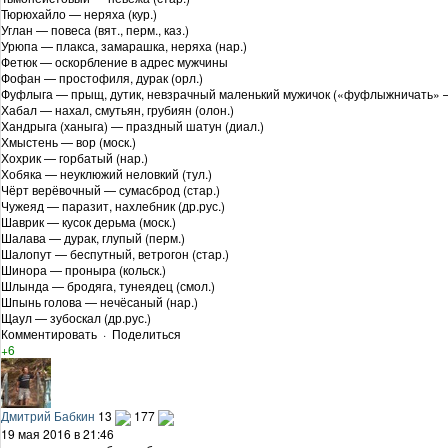
Тюрюхайло — неряха (кур.)
Углан — повеса (вят., перм., каз.)
Урюпа — плакса, замарашка, неряха (нар.)
Фетюк — оскорбление в адрес мужчины
Фофан — простофиля, дурак (орл.)
Фуфлыга — прыщ, дутик, невзрачный маленький мужичок («фуфлыжничать» — ш
Хабал — нахал, смутьян, грубиян (олон.)
Хандрыга (ханыга) — праздный шатун (диал.)
Хмыстень — вор (моск.)
Хохрик — горбатый (нар.)
Хобяка — неуклюжий неловкий (тул.)
Чёрт верёвочный — сумасброд (стар.)
Чужеяд — паразит, нахлебник (др.рус.)
Шаврик — кусок дерьма (моск.)
Шалава — дурак, глупый (перм.)
Шалопут — беспутный, ветрогон (стар.)
Шинора — проныра (кольск.)
Шлында — бродяга, тунеядец (смол.)
Шпынь голова — нечёсаный (нар.)
Щаул — зубоскал (др.рус.)
Комментировать
·
Поделиться
+6
Дмитрий Бабкин
13
177
19 мая 2016 в 21:46