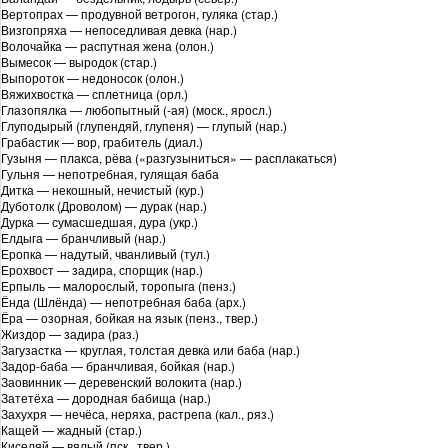
Вертопрах — продувной ветрогон, гуляка (стар.)
Визгопряха — непоседливая девка (нар.)
Волочайка — распутная жена (олон.)
Вымесок — выродок (стар.)
Выпороток — недоносок (олон.)
Вяжихвостка — сплетница (орл.)
Глазопялка — любопытный (-ая) (моск., яросл.)
Глуподырый (глупендяй, глупеня) — глупый (нар.)
Грабастик — вор, грабитель (диал.)
Гузыня — плакса, рёва («разгузыниться» — расплакаться)
Гульня — непотребная, гулящая баба
Дитка — некошный, нечистый (кур.)
Дуботолк (Дроволом) — дурак (нар.)
Дурка — сумасшедшая, дура (укр.)
Елдыга — бранчливый (нар.)
Еропка — надутый, чванливый (тул.)
Ерохвост — задира, спорщик (нар.)
Ерпыль — малорослый, торопыга (пенз.)
Ёнда (Шлёнда) — непотребная баба (арх.)
Ёра — озорная, бойкая на язык (пенз., твер.)
Жиздор — задира (раз.)
Загузастка — круглая, толстая девка или баба (нар.)
Задор-баба — бранчливая, бойкая (нар.)
Заовинник — деревенский волокита (нар.)
Затетёха — дородная бабища (нар.)
Захухря — нечёса, неряха, растрепа (кал., ряз.)
Кащей — жадный (стар.)
Киселяй — вялый (пск., твер.)