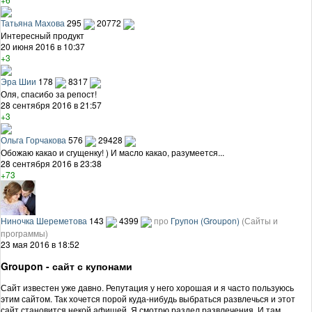
Татьяна Махова
295
20772
Интересный продукт
20 июня 2016 в 10:37
+3
Эра Шии
178
8317
Оля, спасибо за репост!
28 сентября 2016 в 21:57
+3
Ольга Горчакова
576
29428
Обожаю какао и сгущенку! ) И масло какао, разумеется...
28 сентября 2016 в 23:38
+73
Ниночка Шереметова
143
4399
про
Групон (Groupon)
(Сайты и
программы)
23 мая 2016 в 18:52
Groupon - сайт с купонами
Сайт известен уже давно. Репутация у него хорошая и я часто пользуюсь
этим сайтом. Так хочется порой куда-нибудь выбраться развлечься и этот
сайт становится некой афишей. Я смотрю раздел развлечения. И там