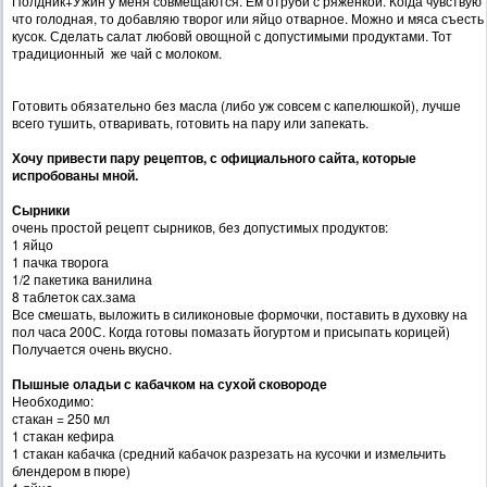
Полдник+Ужин у меня совмещаются. Ем отруби с ряженкой. Когда чувствую
что голодная, то добавляю творог или яйцо отварное. Можно и мяса съесть
кусок. Сделать салат любовй овощной с допустимыми продуктами. Тот
традиционный же чай с молоком.
Готовить обязательно без масла (либо уж совсем с капелюшкой), лучше
всего тушить, отваривать, готовить на пару или запекать.
Хочу привести пару рецептов, с официального сайта, которые
испробованы мной.
Сырники
очень простой рецепт сырников, без допустимых продуктов:
1 яйцо
1 пачка творога
1/2 пакетика ванилина
8 таблеток сах.зама
Все смешать, выложить в силиконовые формочки, поставить в духовку на
пол часа 200С. Когда готовы помазать йогуртом и присыпать корицей)
Получается очень вкусно.
Пышные оладьи с кабачком на сухой сковороде
Необходимо:
стакан = 250 мл
1 стакан кефира
1 стакан кабачка (средний кабачок разрезать на кусочки и измельчить
блендером в пюре)