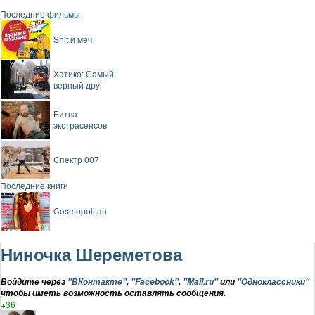
Последние фильмы
Shit и меч
Хатико: Самый
верный друг
Битва
экстрасенсов
Спектр 007
Последние книги
Cosmopolitan
Ниночка Шереметова
Войдите через
"ВКонтакте"
,
"Facebook"
,
"Mail.ru"
или
"Одноклассники"
чтобы иметь возможность оставлять сообщения.
+36