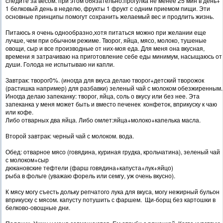
следите за весом. при этом обязательно:прогулка не менее 25 мин в день+
1 белковый день в неделю, фрукты 1 фрукт с одним приемом пищи. Эти
основные принципы помогут сохранить желаемый вес и продлить жизнь.
Питаюсь я очень однообразно,хотя питаться можно при желании еще
лучше, чем при обычном режиме. Творог, яйца, мясо, молоко, тушеные
овощи, сыр и все производные от них-моя еда. Для меня она вкусная,
времени я затрачиваю на приготовление себе еды минимум, насыщаюсь от
души. Голода не испытываю ни капли.
Завтрак: творог0%. (иногда для вкуса делаю творог+детский творожок
(растишка например) для разбавки) зеленый чай с молоком обезжиренным.
Иногда делаю запеканку: творог, яйца, соль о вкусу или без нее. Эта
запеканка у меня может быть и вместо печенек конфеток, вприкуску к чаю
или кофе.
Либо отварных два яйца. Либо омлет:яйца+молоко+капелька масла.
Второй завтрак: черный чай с молоком. вода.
Обед: отварное мясо (говядина, куриная грудка, крольчатина), зеленый чай
с молоком+сыр
дюкановские тефтели (фарш говядина+капуста+лук+яйцо)
рыба в фольге (уважаю форель или семгу, уж очень вкусно).
К мясу могу съесть дольку репчатого лука для вкуса, могу нежирный бульон
вприкуску с мясом. капусту потушить с фаршем. Щи-борщ без картошки в
белково-овощные дни.