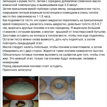
липнущее к рукам тесто. Затем с середину добавляем сливочное масло
комнатной температуры и вымешиваем еще 3-5 минут.
Затем присыпаем мукой глубокую сухую миску, укладываем в нее тесто,
накрываем теплым влажным полотенцем и помещаем в очень теплое
место без сквозняков на 1-1,5 часа.
Как поднимется тесто, его нужно аккуратно переложить на присыпанную
мукой поверхность, раскатать очень аккуратно, довольно толсто (0,5-0,7
см), вырезать круглые пончики и в них серединку. Я вырезала большим
стаканом с острыми краями, а внутри - крышкой от пластмассовой бутылки.
Заготовки оставить на полчаса в теплом месте, чтобы они еще поднялись.
Остатки теста можно снова вымесить, дать чуть подняться, а затем
повторить предыдущий этап.
Масла следует налить побольше, чтобы пончики в нем плавали, а затем
обжаривать их с двух сторон. Жарятся такие пончики невероятно быстро.
Обязательно готовые пончики выложить на салфетки для того, чтобы стек
жир. Это важный этап, только так пончики будут нежными, легкими и
нежирными
Перед украшением пончики стоит остудить.
Приятного аппетита!