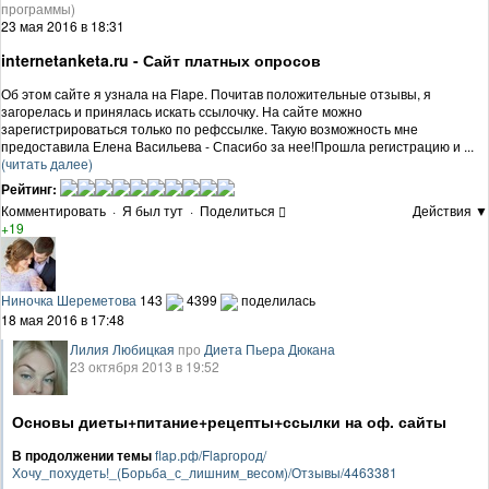
программы)
23 мая 2016 в 18:31
internetanketa.ru - Сайт платных опросов
Об этом сайте я узнала на Flapе. Почитав положительные отзывы, я
загорелась и принялась искать ссылочку. На сайте можно
зарегистрироваться только по рефссылке. Такую возможность мне
предоставила Елена Васильева - Спасибо за нее!Прошла регистрацию и ...
(читать далее)
Рейтинг:
Комментировать
·
Я был тут
·
Поделиться
Действия ▼
+19
Ниночка Шереметова
143
4399
поделилась
18 мая 2016 в 17:48
Лилия Любицкая
про
Диета Пьера Дюкана
23 октября 2013 в 19:52
Основы диеты+питание+рецепты+ссылки на оф. сайты
В продолжении темы
flap.рф/Flapгород/
Хочу_похудеть!_(Борьба_с_лишним_весом)/Отзывы/4463381