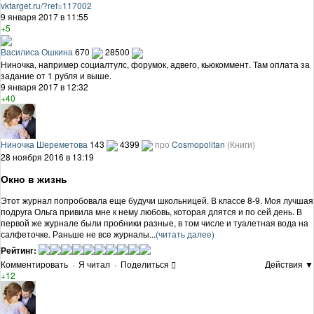
vktarget.ru/?ref=117002
9 января 2017 в 11:55
+5
Василиса Ошкина
670
28500
Ниночка, например социалтулс, форумок, адвего, кьюкоммент. Там оплата за
задание от 1 рубля и выше.
9 января 2017 в 12:32
+40
Ниночка Шереметова
143
4399
про
Cosmopolitan
(Книги)
28 ноября 2016 в 13:19
Окно в жизнь
Этот журнал попробовала еще будучи школьницей. В классе 8-9. Моя лучшая
подруга Ольга привила мне к нему любовь, которая длятся и по сей день. В
первой же журнале были пробники разные, в том числе и туалетная вода на
салфеточке. Раньше не все журналы...
(читать далее)
Рейтинг:
Комментировать
·
Я читал
·
Поделиться
Действия ▼
+12