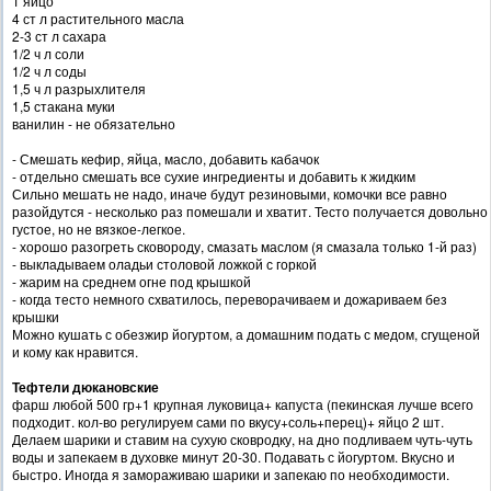
1 яйцо
4 ст л растительного масла
2-3 ст л сахара
1/2 ч л соли
1/2 ч л соды
1,5 ч л разрыхлителя
1,5 стакана муки
ванилин - не обязательно
- Смешать кефир, яйца, масло, добавить кабачок
- отдельно смешать все сухие ингредиенты и добавить к жидким
Сильно мешать не надо, иначе будут резиновыми, комочки все равно
разойдутся - несколько раз помешали и хватит. Тесто получается довольно
густое, но не вязкое-легкое.
- хорошо разогреть сковороду, смазать маслом (я смазала только 1-й раз)
- выкладываем оладьи столовой ложкой с горкой
- жарим на среднем огне под крышкой
- когда тесто немного схватилось, переворачиваем и дожариваем без
крышки
Можно кушать с обезжир йогуртом, а домашним подать с медом, сгущеной
и кому как нравится.
Тефтели дюкановские
фарш любой 500 гр+1 крупная луковица+ капуста (пекинская лучше всего
подходит. кол-во регулируем сами по вкусу+соль+перец)+ яйцо 2 шт.
Делаем шарики и ставим на сухую сковродку, на дно подливаем чуть-чуть
воды и запекаем в духовке минут 20-30. Подавать с йогуртом. Вкусно и
быстро. Иногда я замораживаю шарики и запекаю по необходимости.