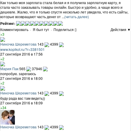
Как только моя зарплата стала белая и я получила зарплатную карту, я
стала часто заказывать товары онлайн. Быстро и удобно, а чаще всего и
дешевле. Жалко, что я только спустя несколько лет увидела, что есть сайты,
которые возвращают часть денег от ...
(читать далее)
Рейтинг:
Комментировать
·
Я был тут
·
Поделиться
Действия ▼
+3
Ниночка Шереметова
143
4399
www.kopikot.ru/?r=3381501
27 сентября 2016 в 17:56
+2
Мария Пак
565
37946
попробую. зарегаюсь
27 сентября 2016 в 18:00
+2
Ниночка Шереметова
143
4399
буду рада вас там видеть))
27 сентября 2016 в 18:09
+34
Ниночка Шереметова
143
4399