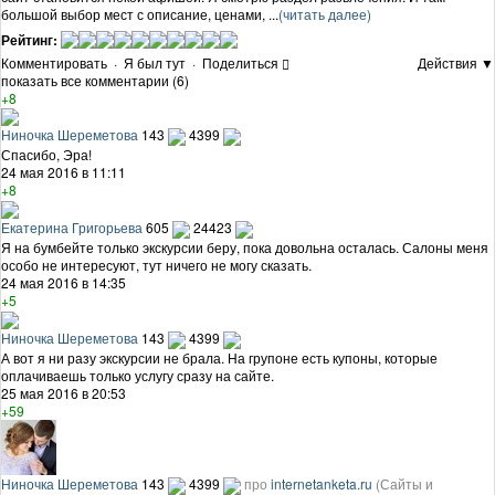
большой выбор мест с описание, ценами, ...
(читать далее)
Рейтинг:
Комментировать
·
Я был тут
·
Поделиться
Действия ▼
показать все комментарии (6)
+8
Ниночка Шереметова
143
4399
Спасибо, Эра!
24 мая 2016 в 11:11
+8
Екатерина Григорьева
605
24423
Я на бумбейте только экскурсии беру, пока довольна осталась. Салоны меня
особо не интересуют, тут ничего не могу сказать.
24 мая 2016 в 14:35
+5
Ниночка Шереметова
143
4399
А вот я ни разу экскурсии не брала. На групоне есть купоны, которые
оплачиваешь только услугу сразу на сайте.
25 мая 2016 в 20:53
+59
Ниночка Шереметова
143
4399
про
internetanketa.ru
(Сайты и