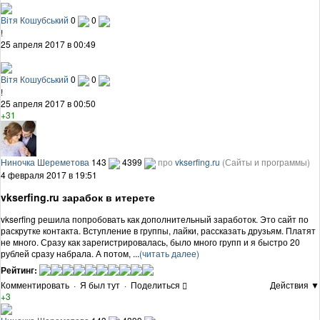
Вітя Кошубський
0
0
!
25 апреля 2017 в 00:49
Вітя Кошубський
0
0
!
25 апреля 2017 в 00:50
+31
Ниночка Шереметова
143
4399
про
vkserfing.ru
(Сайты и программы)
4 февраля 2017 в 19:51
vkserfing.ru зарабок в итерете
vkserfing решила попробовать как дополнительный заработок. Это сайт по
раскрутке контакта. Вступление в группы, лайки, рассказать друзьям. Платят
не много. Сразу как зарегистрировалась, было много групп и я быстро 20
рублей сразу набрала. А потом, ...
(читать далее)
Рейтинг:
Комментировать
·
Я был тут
·
Поделиться
Действия ▼
+3