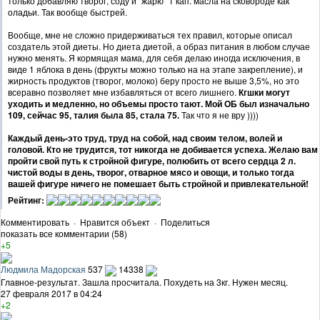
только добавляю творог, соду и "жарю" 1 кап. масла на сковороде как
оладьи. Так вообще быстрей.
Вообще, мне не сложно придерживаться тех правил, которые описал
создатель этой диеты. Но диета диетой, а образ питания в любом случае
нужно менять. Я кормящая мама, для себя делаю иногда исключения, в
виде 1 яблока в день (фрукты можно только на на этапе закрепление), и
жирность продуктов (творог, молоко) беру просто не выше 3,5%, но это
всеравно позволяет мне избавляться от всего лишнего.
Кгшки могут
уходить и медленно, но объемы просто тают. Мой ОБ был изначально
109, сейчас 95, талия была 85, стала 75.
Так что я не вру ))))
Каждый день-это труд, труд на собой, над своим телом, волей и
головой. Кто не трудится, тот никогда не добивается успеха. Желаю вам
пройти свой путь к стройной фигуре, полюбить от всего сердца 2 л.
чистой воды в день, творог, отварное мясо и овощи, и только тогда
вашей фигуре ничего не помешает быть стройной и привлекательной!
Рейтинг:
Комментировать
·
Нравится объект
·
Поделиться
показать все комментарии (58)
+5
Людмила Мадорская
537
14338
Главное-результат. Зашла просчитала. Похудеть на 3кг. Нужен месяц.
27 февраля 2017 в 04:24
+2