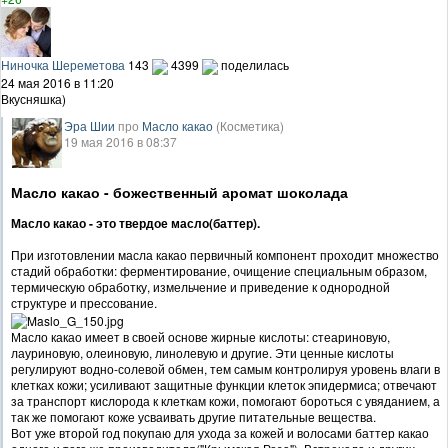
Ниночка Шереметова
143
4399
поделилась
24 мая 2016 в 11:20
Вкусняшка)
Эра Шии
про
Масло какао
(Косметика)
19 мая 2016 в 08:37
Масло какао - божественный аромат шоколада
Масло какао - это твердое масло(баттер).
При изготовлении масла какао первичный компонент проходит множество
стадий обработки: ферментирование, очищение специальным образом,
термическую обработку, измельчение и приведение к однородной
структуре и прессование.
Масло какао имеет в своей основе жирные кислоты: стеариновую,
лауриновую, олеиновую, линолевую и другие. Эти ценные кислоты
регулируют водно-солевой обмен, тем самым контролируя уровень влаги в
клетках кожи; усиливают защитные функции клеток эпидермиса; отвечают
за транспорт кислорода к клеткам кожи, помогают бороться с увяданием, а
так же помогают коже усваивать другие питательные вещества.
Вот уже второй год покупаю для ухода за кожей и волосами баттер какао