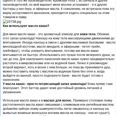
одного и того же производителя("Крымская Роза"). Встречала и других
производителей, но мой вариант меня вполне устраивает - я и другие
баттеры у них беру, и эфирные масла. К сожалению, не встречала пока эту
марку ассортименте магазинов, приходится ездить специально за этим
товаром в лавку.
Как используют масло какао?
Для меня масло какао - это ароматный эликсир для
кожи тела
. Обожаю
этот запах шоколада! Наношу на кожу тела массирующими движениями до
впитывания. Иногда наношу в смеси с другими маслами(и базовыми - масло
виноградной косточки, масло миндаля, и эфирными - петит-грейн,
грейпфрут), чтобы ускорить впитывание, потому как масло какао
впитывается не быстро. Использовать его лучше после вечернего душа, за
час до сна. Для наилучшего нанесения масло какао нужно предварительно
растопить в микроволновке или на водяной бане. Лично я рекомендую
второй вариант, хоть и возни с ним больше, но пока вы принимаете душ,
можно поставить пиалку с маслом на водяную баню без огня и, когда
выйдете из ванной, просто подогреете баню - масло будет готово к
нанесению.
У масла какао - просто потрясающий запах шоколада!
Кожа прямо-таки
благоухает. Этот баттер дарит коже достойный уровень питания и
увлажнения.
Использую масло какао и в
масках для волос.
Примерно столовую ложку
растопленного масла какао смешиваю с оливковым или репейным маслом,
добавляю чайную ложку шампуня(чтобы легче смывалось) и наношу на
вымытые влажные волосы(на кончики масла не наношу - они их сушат!).