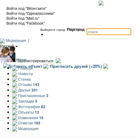
Войти под "ВКонтакте"
Войти под "Одноклассники"
Войти под "Mail.ru"
Войти под "Facebook"
Flapгород
Выберите город:
▼
Модерация
|
Русский
|
Еще
Меню
|
Войти / Зарегистрироваться
Добавить объект
Пригласить друзей (+20%)
Главная
Новости
Стенка
Отзывы
143
Друзья
201
Приглашенные
3
Закладки
5
Фотографии
82
Объекты
12
Изменения
15
Отметки
193
Модерация