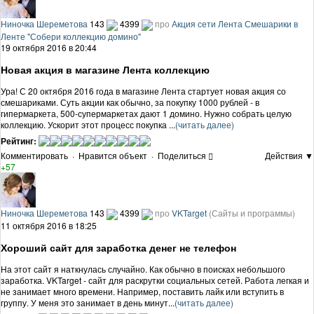
Ниночка Шереметова
143
4399
про
Акция сети Лента Смешарики в
Ленте "Собери коллекцию домино"
19 октября 2016 в 20:44
Новая акция в магазине Лента коллекцию
Ура! С 20 октября 2016 года в магазине Лента стартует новая акция со
смешариками. Суть акции как обычно, за покупку 1000 рублей - в
гипермаркета, 500-супермаркетах дают 1 домино. Нужно собрать целую
коллекцию. Ускорит этот процесс покупка ...
(читать далее)
Рейтинг:
Комментировать
·
Нравится объект
·
Поделиться
Действия ▼
+57
Ниночка Шереметова
143
4399
про
VKTarget
(Сайты и программы)
11 октября 2016 в 18:25
Хороший сайт для заработка денег не телефон
На этот сайт я наткнулась случайно. Как обычно в поисках небольшого
заработка. VKTarget - сайт для раскрутки социальных сетей. Работа легкая и
не занимает много времени. Например, поставить лайк или вступить в
группу. У меня это занимает в день минут...
(читать далее)