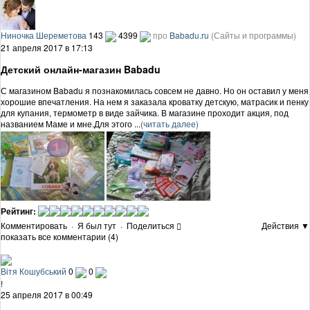
Ниночка Шереметова
143
4399
про
Babadu.ru
(Сайты и программы)
21 апреля 2017 в 17:13
Детский онлайн-магазин Babadu
С магазином Babadu я познакомилась совсем не давно. Но он оставил у меня
хорошие впечатления. На нем я заказала кроватку детскую, матрасик и пенку
для купания, термометр в виде зайчика. В магазине проходит акция, под
названием Маме и мне.Для этого ...
(читать далее)
Рейтинг:
Комментировать
·
Я был тут
·
Поделиться
Действия ▼
показать все комментарии (4)
Вітя Кошубський
0
0
!
25 апреля 2017 в 00:49