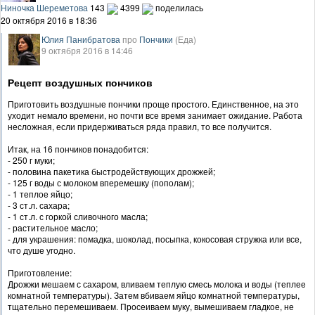
Ниночка Шереметова
143
4399
поделилась
20 октября 2016 в 18:36
Юлия Панибратова
про
Пончики
(Еда)
9 октября 2016 в 14:46
Рецепт воздушных пончиков
Приготовить воздушные пончики проще простого. Единственное, на это
уходит немало времени, но почти все время занимает ожидание. Работа
несложная, если придерживаться ряда правил, то все получится.
Итак, на 16 пончиков понадобится:
- 250 г муки;
- половина пакетика быстродействующих дрожжей;
- 125 г воды с молоком вперемешку (пополам);
- 1 теплое яйцо;
- 3 ст.л. сахара;
- 1 ст.л. с горкой сливочного масла;
- растительное масло;
- для украшения: помадка, шоколад, посыпка, кокосовая стружка или все,
что душе угодно.
Приготовление:
Дрожжи мешаем с сахаром, вливаем теплую смесь молока и воды (теплее
комнатной температуры). Затем вбиваем яйцо комнатной температуры,
тщательно перемешиваем. Просеиваем муку, вымешиваем гладкое, не