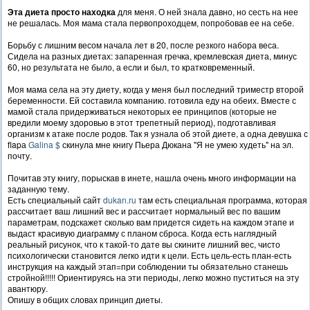
Эта диета просто находка
для меня. О ней знала давно, но сесть на нее
не решалась. Моя мама стала первопроходцем, попробовав ее на себе.
Борьбу с лишним весом начала лет в 20, после резкого набора веса.
Сидела на разных диетах: запаренная гречка, кремлевская диета, минус
60, но результата не было, а если и был, то кратковременный.
Моя мама села на эту диету, когда у меня был последний триместр второй
беременности. Ей составила компанию. готовила еду на обеих. Вместе с
мамой стала придерживаться некоторых ее принципов (которые не
вредили моему здоровью в этот трепетный период), подготавливая
организм к атаке после родов. Так я узнала об этой диете, а одна девушка с
flapа
Galina $
скинула мне книгу Пьера Дюкана "Я не умею худеть" на эл.
почту.
Почитав эту книгу, порыскав в инете, нашла очень много информации на
заданную тему.
Есть специальный сайт
dukan.ru
там есть специальная программа, которая
рассчитает ваш лишний вес и рассчитает нормальный вес по вашим
параметрам, подскажет сколько вам придется сидеть на каждом этапе и
выдаст красивую диаграмму с планом сброса. Когда есть наглядный
реальный рисунок, что к такой-то дате вы скините лишний вес, чисто
психологически становится легко идти к цели. Есть цель-есть план-есть
инструкция на каждый этап=при соблюдении ты обязательно станешь
стройной!!!!! Ориентируясь на эти периоды, легко можно пуститься на эту
авантюру.
Опишу в общих словах принцип диеты.