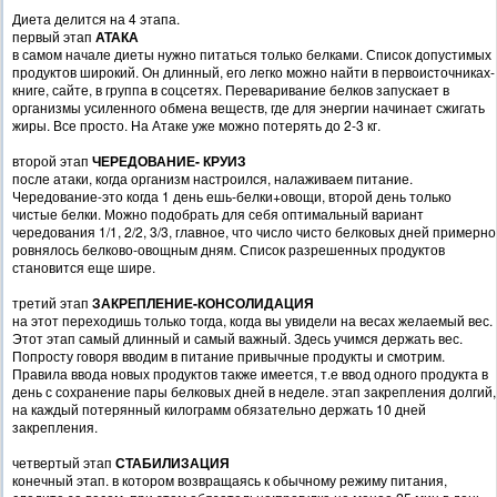
Диета делится на 4 этапа.
первый этап
АТАКА
в самом начале диеты нужно питаться только белками. Список допустимых
продуктов широкий. Он длинный, его легко можно найти в первоисточниках-
книге, сайте, в группа в соцсетях. Переваривание белков запускает в
организмы усиленного обмена веществ, где для энергии начинает сжигать
жиры. Все просто. На Атаке уже можно потерять до 2-3 кг.
второй этап
ЧЕРЕДОВАНИЕ- КРУИЗ
после атаки, когда организм настроился, налаживаем питание.
Чередование-это когда 1 день ешь-белки+овощи, второй день только
чистые белки. Можно подобрать для себя оптимальный вариант
чередования 1/1, 2/2, 3/3, главное, что число чисто белковых дней примерно
ровнялось белково-овощным дням. Список разрешенных продуктов
становится еще шире.
третий этап
ЗАКРЕПЛЕНИЕ-КОНСОЛИДАЦИЯ
на этот переходишь только тогда, когда вы увидели на весах желаемый вес.
Этот этап самый длинный и самый важный. Здесь учимся держать вес.
Попросту говоря вводим в питание привычные продукты и смотрим.
Правила ввода новых продуктов также имеется, т.е ввод одного продукта в
день с сохранение пары белковых дней в неделе. этап закрепления долгий,
на каждый потерянный килограмм обязательно держать 10 дней
закрепления.
четвертый этап
СТАБИЛИЗАЦИЯ
конечный этап. в котором возвращаясь к обычному режиму питания,