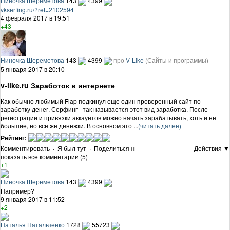
Ниночка Шереметова
143
4399
vkserfing.ru/?ref=2102594
4 февраля 2017 в 19:51
+43
Ниночка Шереметова
143
4399
про
V-Like
(Сайты и программы)
5 января 2017 в 20:10
v-like.ru Заработок в интернете
Как обычно любимый Flap подкинул еще один проверенный сайт по
заработку денег. Серфинг - так называется этот вид заработка. После
регистрации и привязки аккаунтов можно начать зарабатывать, хоть и не
большие, но все же денежки. В основном это ...
(читать далее)
Рейтинг:
Комментировать
·
Я был тут
·
Поделиться
Действия ▼
показать все комментарии (5)
+1
Ниночка Шереметова
143
4399
Например?
9 января 2017 в 11:52
+2
Наталья Натальченко
1728
55723