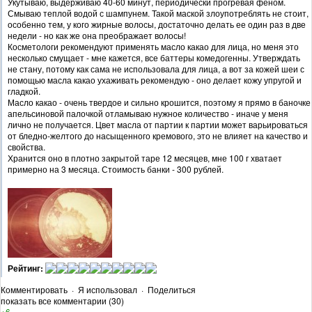
Укутываю, выдерживаю 40-60 минут, периодически прогревая феном.
Смываю теплой водой с шампунем. Такой маской злоупотреблять не стоит,
особенно тем, у кого жирные волосы, достаточно делать ее один раз в две
недели - но как же она преображает волосы!
Косметологи рекомендуют применять масло какао для лица, но меня это
несколько смущает - мне кажется, все баттеры комедогенны. Утверждать
не стану, потому как сама не использовала для лица, а вот за кожей шеи с
помощью масла какао ухаживать рекомендую - оно делает кожу упругой и
гладкой.
Масло какао - очень твердое и сильно крошится, поэтому я прямо в баночке
апельсиновой палочкой отламываю нужное количество - иначе у меня
лично не получается. Цвет масла от партии к партии может варьироваться
от бледно-желтого до насыщенного кремового, это не влияет на качество и
свойства.
Хранится оно в плотно закрытой таре 12 месяцев, мне 100 г хватает
примерно на 3 месяца. Стоимость банки - 300 рублей.
Рейтинг:
Комментировать
·
Я использовал
·
Поделиться
показать все комментарии (30)
+6