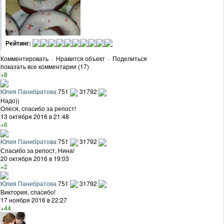
Рейтинг:
Комментировать
·
Нравится объект
·
Поделиться
показать все комментарии (17)
+8
Юлия Панибратова
751
31792
Надо))
Олеся, спасибо за репост!
13 октября 2016 в 21:48
+6
Юлия Панибратова
751
31792
Спасибо за репост, Нина!
20 октября 2016 в 19:03
+2
Юлия Панибратова
751
31792
Виктория, спасибо!
17 ноября 2016 в 22:27
+44