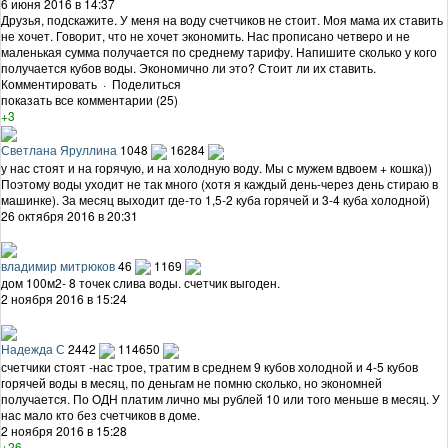
6 июня 2016 в 14:37
Друзья, подскажите. У меня на воду счетчиков не стоит. Моя мама их ставить
не хочет. Говорит, что не хочет экономить. Нас прописано четверо и не
маленькая сумма получается по среднему тарифу. Напишите сколько у кого
получается кубов воды. Экономично ли это? Стоит ли их ставить.
Комментировать
·
Поделиться
показать все комментарии (25)
+3
Светлана Яруллина
1048
16284
у нас стоят и на горячую, и на холодную воду. Мы с мужем вдвоем + кошка))
Поэтому воды уходит не так много (хотя я каждый день-через день стираю в
машинке). За месяц выходит где-то 1,5-2 куба горячей и 3-4 куба холодной)
26 октября 2016 в 20:31
владимир митрюков
46
1169
дом 100м2- 8 точек слива воды. счетчик выгоден.
2 ноября 2016 в 15:24
Надежда С
2442
114650
счетчики стоят -нас трое, тратим в среднем 9 кубов холодной и 4-5 кубов
горячей воды в месяц, по деньгам не помню сколько, но экономней
получается. По ОДН платим лично мы рублей 10 или того меньше в месяц. У
нас мало кто без счетчиков в доме.
2 ноября 2016 в 15:28
+26