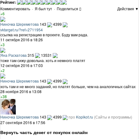
Рейтинг:
Комментировать
·
Я был тут
·
Поделиться
Действия ▼
+6
Ниночка Шереметова
143
4399
vktarget.ru/?ref=2711954
ссылка на регистрацию в проекте. Буду вам рада.
11 октября 2016 в 18:26
+3
Яна Раскатова
315
13531
тоже там сижу-довольна. хоть и немного платят
12 октября 2016 в 17:03
+2
Ниночка Шереметова
143
4399
хоть там и не много заданий, но платят больше, чем на аналогичных сайтах
28 ноября 2016 в 13:08
+38
Ниночка Шереметова
143
4399
про
Kopikot.ru
(Сайты и программы)
27 сентября 2016 в 17:56
Вернуть часть денег от покупок онлайн