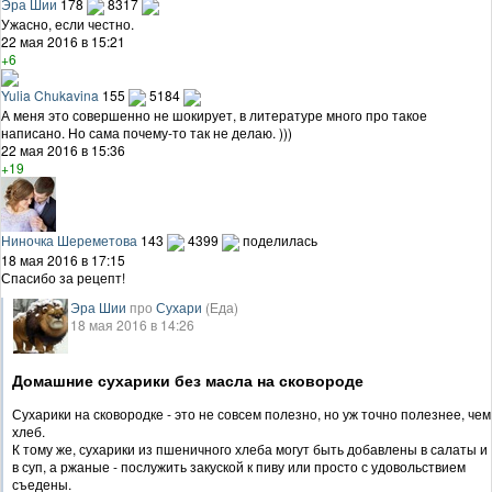
Эра Шии
178
8317
Ужасно, если честно.
22 мая 2016 в 15:21
+6
Yulia Chukavina
155
5184
А меня это совершенно не шокирует, в литературе много про такое
написано. Но сама почему-то так не делаю. )))
22 мая 2016 в 15:36
+19
Ниночка Шереметова
143
4399
поделилась
18 мая 2016 в 17:15
Спасибо за рецепт!
Эра Шии
про
Сухари
(Еда)
18 мая 2016 в 14:26
Домашние сухарики без масла на сковороде
Сухарики на сковородке - это не совсем полезно, но уж точно полезнее, чем
хлеб.
К тому же, сухарики из пшеничного хлеба могут быть добавлены в салаты и
в суп, а ржаные - послужить закуской к пиву или просто с удовольствием
съедены.