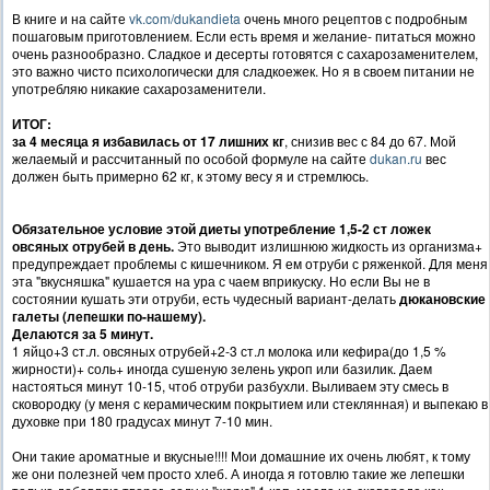
В книге и на сайте
vk.com/dukandieta
очень много рецептов с подробным
пошаговым приготовлением. Если есть время и желание- питаться можно
очень разнообразно. Сладкое и десерты готовятся с сахарозаменителем,
это важно чисто психологически для сладкоежек. Но я в своем питании не
употребляю никакие сахарозаменители.
ИТОГ:
за 4 месяца я избавилась от 17 лишних кг
, снизив вес с 84 до 67. Мой
желаемый и рассчитанный по особой формуле на сайте
dukan.ru
вес
должен быть примерно 62 кг, к этому весу я и стремлюсь.
Обязательное условие этой диеты употребление 1,5-2 ст ложек
овсяных отрубей в день.
Это выводит излишнюю жидкость из организма+
предупреждает проблемы с кишечником. Я ем отруби с ряженкой. Для меня
эта "вкусняшка" кушается на ура с чаем вприкуску. Но если Вы не в
состоянии кушать эти отруби, есть чудесный вариант-делать
дюкановские
галеты (лепешки по-нашему).
Делаются за 5 минут.
1 яйцо+3 ст.л. овсяных отрубей+2-3 ст.л молока или кефира(до 1,5 %
жирности)+ соль+ иногда сушеную зелень укроп или базилик. Даем
настояться минут 10-15, чтоб отруби разбухли. Выливаем эту смесь в
сковородку (у меня с керамическим покрытием или стеклянная) и выпекаю в
духовке при 180 градусах минут 7-10 мин.
Они такие ароматные и вкусные!!!! Мои домашние их очень любят, к тому
же они полезней чем просто хлеб. А иногда я готовлю такие же лепешки