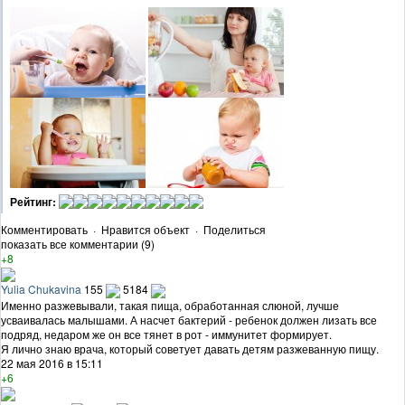
Рейтинг:
Комментировать
·
Нравится объект
·
Поделиться
показать все комментарии (9)
+8
Yulia Chukavina
155
5184
Именно разжевывали, такая пища, обработанная слюной, лучше
усваивалась малышами. А насчет бактерий - ребенок должен лизать все
подряд, недаром же он все тянет в рот - иммунитет формирует.
Я лично знаю врача, который советует давать детям разжеванную пищу.
22 мая 2016 в 15:11
+6