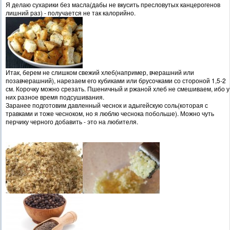
Я делаю сухарики без масла(дабы не вкусить пресловутых канцерогенов
лишний раз) - получается не так калорийно.
Итак, берем не слишком свежий хлеб(например, вчерашний или
позавчерашний), нарезаем его кубиками или брусочками со стороной 1,5-2
см. Корочку можно срезать. Пшеничный и ржаной хлеб не смешиваем, ибо у
них разное время подсушивания.
Заранее подготовим давленный чеснок и адыгейскую соль(которая с
травками и тоже чесноком, но я люблю чеснока побольше). Можно чуть
перчику черного добавить - это на любителя.