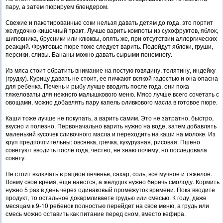
пару, а затем пюрируем блендером.
Свежие и пакетированные соки нельзя давать детям до года, это портит
желудочно-кишечный тракт. Лучше варить компоты из сухофруктов, яблок,
шиповника, брусники или клюквы, опять же, при отсутствии аллергических
реакций. Фруктовые пюре тоже следует варить. Подойдут яблоки, груши,
персики, сливы. Бананы можно давать сырыми понемногу.
Из мяса стоит обратить внимание на постую говядину, телятину, индейку
(грудку). Курицу давать не стоит, ее пичкают всякой гадостью и она опасна
для ребенка. Печень и рыбу лучше вводить после года, они пока
тяжеловаты для нежного малышкового меню. Мясо лучше всего сочетать с
овощами, можно добавлять пару капель оливкового масла в готовое пюре.
Каши тоже лучше не покупать, а варить самим. Это не затратно, быстро,
вкусно и полезно. Первоначально варить нужно на воде, затем добавлять
маленький кусочек сливочного масла и переходить на каши на молоке. Из
круп предпочтительны: овсянка, гречка, кукурузная, рисовая. Пшено
советуют вводить после года, честно, не знаю почему, но последовала
совету.
Не стоит включать в рацион печенье, сахар, соль, все мучное и тяжелое.
Всему свое время, еще наестся, а желудок нужно беречь смолоду. Кормить
нужно 5 раз в день через одинаковый промежуток времени. Пока вводите
продукт, то остальное докармливаете грудью или смесью. К году, даже
месяцам к 9-10 ребенок полностью перейдет на свое меню, а грудь или
смесь можно оставить как питание перед сном, вместо кефира.