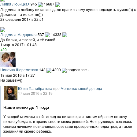
Лилия Любицкая
945
16687
Людмиоа, к любому питанию, даже правильному нужно подходить с умом ))) с
Дюканом- та же фигня)))
28 февраля 2017 в 22:51
Людмила Мадорская
537
14338
Да Лилия, и с волей, и её силой.
1 марта 2017 в 01:48
+20
Ниночка Шереметова
143
4399
поделилась
18 мая 2016 в 17:27
На заметку))
Юлия Панибратова
про
Меню малышей до года
17 мая 2016 в 22:19
Наше меню до 1 года
У каждой мамочки свой взгляд на питание, и я никоим образом не хочу
никого убеждать в правильности своих решений. Но я руководствовалась
своими личными познаниями, советами проверенных педиатров, а также
желаниями своего ребенка.