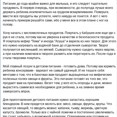
Питание до года крайне важно для малыша, и его следует тщательно
продумать. В первую очередь, при возможности, до полугода лучше всего
держать ребенка исключительно на грудном вскармливании. Поверьте,
ввести все продукты вы успеете, никто никуда не гонится. А вот с чего
начинать прикорм решайте сами, ибо у меня все в этом плане с ног на
голову.
Хочу начать с кисломолочных продуктов. Покупать у бабушек или еще где с
рук я не стала, потому как не уверена в качестве и безопасности продукта.
Я покупала кефир "Тема" и иногда "Агуша" и варила из них творог. Для этого
его нужно нагревать на водяной бане до отделения сыворотки. Творог
получается кисленький, но мягкий. Сыворотку нужно сцедить через марлю,
а при наличии комочков в твороге размять или перетереть их. После года я
стала творожки покупать.
Мой главный лозунг в детском питании - готовить дома. Потому как кормить
ребенка консервами - вариант не самый удачный. И не тешьте себя
мечтами о том, что в баночках вам продают выращенные на мифических
полезных полях овощи и фрукты. Это питание готовят из того же, что
продают вам на прилавках. Везет тем, у кого есть огороды и дачи, можно
вырастить самим все необходимое для ребенка, а на зимнее время
заморозить впрок.
Для приготовления детского питания нужно запастись хорошим
блендером. В нем придется молоть все: мясо, овощи, фрукты, крупы. Что
касается овощей, то вводить можно: кабачок, тыкву, морковь, цветную
капусту, брокколи. Только все с чайной ложечки и постепенно увеличивать.
Не стоит забывать о возможной аллергии. Отвариваем или готовим на