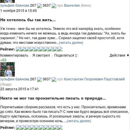
зульфия баянова
267
3637
про
Вангелия
(Кино)
1 ноября 2015 в 15:45
Не хотелось бы так жить...
Уж точно - мне бы не хотелось. Тяжело это всё наперёд знать, особенно
когда изменить ничего не можешь. а ведь иногда так думаешь: "Ах, знать бы
заранее!.." Но нет, так даже хуже... Сериал зацепил своей простотой, хотя
думаю, что местами искусственно...
(читать далее)
Рейтинг:
Комментировать
·
Я смотрел
·
Поделиться
Действия ▼
+63
зульфия баянова
267
3637
про
Константин Георгиевич Паустовский
(Люди)
22 августа 2015 в 17:41
Никто не мог так пронзительно писать о природе...
Перечитываю сборник рассказов, что есть у нас. Пронзительно, временами
до слёз. Как можно было так писать?! С ним как будто видишь всё описанное,
будто чувствуешь, осязаешь. И роскошные закаты, и речную сырость по
вечерам, и промозглую осеннею ночь, ...
(читать далее)
Рейтинг: