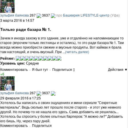
зульфия баянова
267
3637
про
Башкирия LIFESTYLE-центр
(Уфа)
3 марта 2016 в 14:57
Только ради базара № 1.
Зачем я иногда захожу в это здание, уже и отдалённо не напоминающее то
старое (впрочем только лестницы и остались), то это ради базара № 1. Там
всегда можно приобрести свежие и вкусные продукты. Вот каймак я брала
там настоящий, и очень вкусный. При ...
(читать далее)
Рейтинг:
Уровень цен:
Средне
Комментировать
·
Я был тут
·
Поделиться
Действия ▼
+6
зульфия баянова
267
3637
29 февраля 2016 в 17:25
Хотелось бы написать о своих ощущениях и мини-сериале "Секретные
материалы". Ведь сколько лет прошло после старого - и этот уже немного
другой. Но почему-то не нашла его здесь. Сама добавить не решилась...
Хотелось бы спросить у более опытных flapперов: "А можно ли?" Добавить
его бишь. Ну, через пару дней.
Комментировать
·
Поделиться