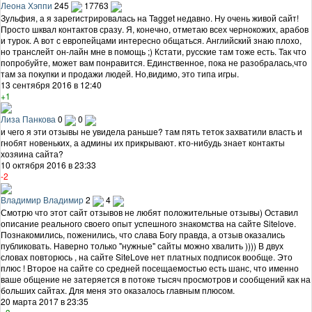
Леона Хэппи
245
17763
Зульфия, а я зарегистрировалась на Tagget недавно. Ну очень живой сайт!
Просто шквал контактов сразу. Я, конечно, отметаю всех чернокожих, арабов
и турок. А вот с европейцами интересно общаться. Английский знаю плохо,
но транслейт он-лайн мне в помощь ;) Кстати, русские там тоже есть. Так что
попробуйте, может вам понравится. Единственное, пока не разобралась,что
там за покупки и продажи людей. Но,видимо, это типа игры.
13 сентября 2016 в 12:40
+1
Лиза Панкова
0
0
и чего я эти отзывы не увидела раньше? там пять теток захватили власть и
гнобят новеньких, а админы их прикрывают. кто-нибудь знает контакты
хозяина сайта?
10 октября 2016 в 23:33
-2
Владимир Владимир
2
4
Смотрю что этот сайт отзывов не любят положительные отзывы) Оставил
описание реального своего опыт успешного знакомства на сайте Sitelove.
Познакомились, поженились, что слава Богу правда, а отзыв оказались
публиковать. Наверно только "нужные" сайты можно хвалить )))) В двух
словах повторюсь , на сайте SiteLove нет платных подписок вообще. Это
плюс ! Второе на сайте со средней посещаемостью есть шанс, что именно
ваше общение не затеряется в потоке тысяч просмотров и сообщений как на
больших сайтах. Для меня это оказалось главным плюсом.
20 марта 2017 в 23:35