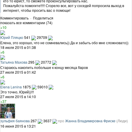
кто то юрист, то сможете проконсультировать нас.
Пожалуйста помогите!!!!! Сгорело все, вот у соседей попросила выход в
интернет, чтобы просить вас о помощи!
Комментировать
·
Поделиться
показать все комментарии (74)
+10
Юрий Пляцко
541
29709
Елена, это хорошо, что не сомневались)) Да и забыть обо мне сложновато))
18 июля 2015 в 01:38
+6
Татьяна Махова
295
20772
Стараюсь накопить побольше к концу месяца flapов
27 июля 2015 в 01:42
+6
Elena Lenina
1875
59010
Это точно, Юрий))!!!
27 июля 2015 в 14:10
+37
зульфия баянова
267
3637
про
Жанна Владимировна Фриске
(Люди)
16 июня 2015 в 13:21