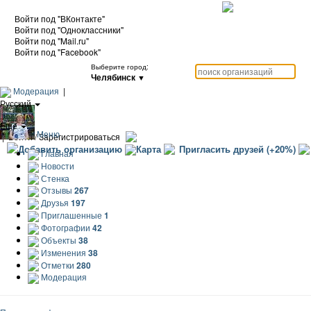
Войти под "ВКонтакте"
Войти под "Одноклассники"
Войти под "Mail.ru"
Войти под "Facebook"
Выберите город:
Челябинск
▼
Модерация
|
Русский
|
Еще
Меню
|
Войти / Зарегистрироваться
Добавить организацию
Карта
Пригласить друзей (+20%)
Главная
Новости
Стенка
Отзывы
267
Друзья
197
Приглашенные
1
Фотографии
42
Объекты
38
Изменения
38
Отметки
280
Модерация