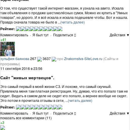
О том, что существует такой интернет-магазин, я узнала на авито. Искала
там объявления о продаже шестиколёсных сумок. Можно их купить в "Умных
товарах", но дорого. И я всё искала и искала подешевле чтобы. Вот и нашла.
Правда сначала товара не было в ...
(читать далее)
Рейтинг:
Комментировать
·
Я был тут
·
Поделиться
Действия ▼
+41
зульфия баянова
267
3637
про
Znakomstva-SiteLove.ru
(Сайты и
программы)
11 сентября 2016 в 23:56
Сайт "живых мертвецов".
Это самый первый в моей жизни СЗ. И похоже, что самый скучный.
Привлекла меня там платная регистрация. Ну, думаю, что кто попало там не
сидит. Видать в самом деле не сидят кто попало, а вернее вообще не сидят.
Это потом я прочитала отзывы в сети, ...
(читать далее)
Рейтинг:
Комментировать
·
Я был тут
·
Поделиться
Действия ▼
показать все комментарии (11)
+3