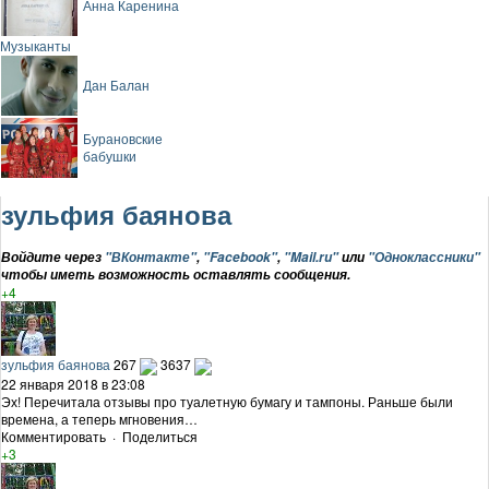
Анна Каренина
Музыканты
Дан Балан
Бурановские
бабушки
зульфия баянова
Войдите через
"ВКонтакте"
,
"Facebook"
,
"Mail.ru"
или
"Одноклассники"
чтобы иметь возможность оставлять сообщения.
+4
зульфия баянова
267
3637
22 января 2018 в 23:08
Эх! Перечитала отзывы про туалетную бумагу и тампоны. Раньше были
времена, а теперь мгновения…
Комментировать
·
Поделиться
+3