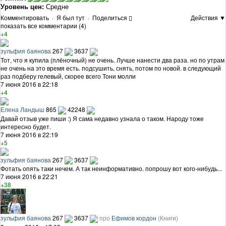
Уровень цен:
Средне
Комментировать
·
Я был тут
·
Поделиться
Действия ▼
показать все комментарии (4)
+4
зульфия баянова
267
3637
Тот, что я купила (плёночный) не очень. Лучше нанести два раза. но по утрам
не очень на это время есть. подсушить, снять, потом по новой. в следующий
раз подберу гелевый, скорее всего Тони молли
7 июня 2016 в 22:18
+4
Елена Ландыш
865
42248
Давай отзыв уже пиши :) Я сама недавно узнала о таком. Народу тоже
интересно будет.
7 июня 2016 в 22:19
+5
зульфия баянова
267
3637
Фотать опять таки нечем. А так неинформативно. попрошу вот кого-нибудь...
7 июня 2016 в 22:21
+38
зульфия баянова
267
3637
про
Ефимов кордон
(Книги)