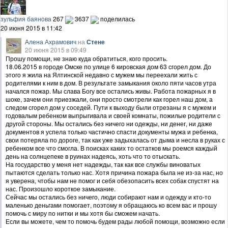
зульфия баянова
267
3637
поделилась
20 июня 2015 в 11:42
Алена Ахрамович
на
Стене
20 июня 2015 в 09:49
Прошу помощи, не знаю куда обратиться, кого просить.
18.06.2015 в городе Омске по улице 6 кировская дом 63 сгорел дом. До
этого я жила на Ялтинской недавно с мужем мы переехали жить с
родителями к ним в дом. В результате замыкания около пяти часов утра
начался пожар. Мы слава Богу все остались живы. Работа пожарных я в
шоке, зачем они приезжали, они просто смотрели как горел наш дом, а
следом сгорел дом у соседей. Пути к выходу были отрезаны я с мужем и
годовалым ребенком выпрыгивала и своей комнаты, пожилые родители с
другой стороны. Мы остались без ничего ни одежды, ни денег, ни даже
документов я успела только частично спасти документы мужа и ребенка,
свои потеряла по дороге, так как уже задыхалась от дыма и несла в руках с
ребенком все что смогла. В поисках каких то остатков мы роемся каждый
день на солнцепеке в руинах надеясь, хоть что то отыскать.
На государство у меня нет надежды, так как все службы виноватых
пытаются сделать только нас. Хотя причина пожара была не из-за нас, но
я уверена, чтобы нам не помог и себя обезопасить всех собак спустят на
нас. Произошло короткое замыкание.
Сейчас мы остались без ничего, люди собирают нам и одежду и кто-то
маленько деньгами помогает, поэтому я обращаюсь ко всем вас и прошу
помочь с миру по нитки и мы хотя бы сможем начать.
Если вы можете, чем то помочь будем рады любой помощи, возможно если