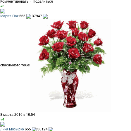
Комментировать
·
Поделиться
+5
Мария Пак
565
37947
спасибо!это тебе!
8 марта 2016 в 16:54
+4
Лика Мозырко
655
38124