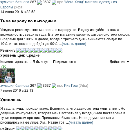
зульфия баянова
267
3637
про
"Мега-Хенд" магазин одежды из
Европы
(Уфа)
14 июля 2016 в 22:52
Тьма народу по выходным.
Увидела рекламу этого магазина в маршрутке. В одну из суббот выпала
возможность съездить туда. В этом магазине какая-то хитрая система скидок.
В первые дни 100%. А далее, вроде с третьего дня начинаются скидки по
10%, и так, пока не дойдёт до 90%. ...
(читать далее)
Рейтинг:
Уровень цен:
Средне
Комментировать
·
Я был тут
·
Поделиться
Действия ▼
+30
зульфия баянова
267
3637
про
Рив Гош
(Уфа)
7 июня 2016 в 22:13
Удивлена.
Я зашла туда, проходя мимо. Вспомнила, что давно хотела купить тинт. Но
девушка- консультант, которая меня встретила у входа, была поставлена в
тупик вопросом про них. Пришлось объяснять. Но недоумение так и
рисовалось на её лице. Хм... Разве тот, ...
(читать далее)
Рейтинг: