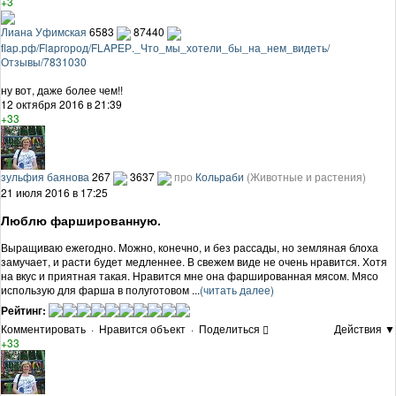
+3
Лиана Уфимская
6583
87440
flap.рф/Flapгород/FLAPЕР._Что_мы_хотели_бы_на_нем_видеть/
Отзывы/7831030
ну вот, даже более чем!!
12 октября 2016 в 21:39
+33
зульфия баянова
267
3637
про
Кольраби
(Животные и растения)
21 июля 2016 в 17:25
Люблю фаршированную.
Выращиваю ежегодно. Можно, конечно, и без рассады, но земляная блоха
замучает, и расти будет медленнее. В свежем виде не очень нравится. Хотя
на вкус и приятная такая. Нравится мне она фаршированная мясом. Мясо
использую для фарша в полуготовом ...
(читать далее)
Рейтинг:
Комментировать
·
Нравится объект
·
Поделиться
Действия ▼
+33