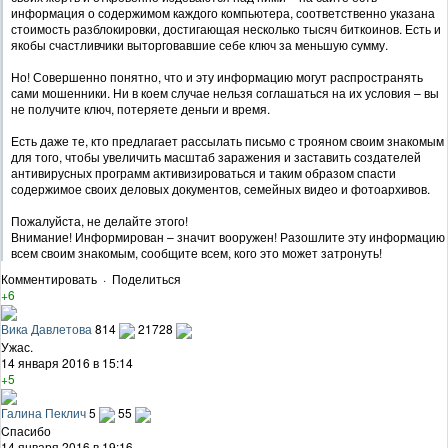
информация о содержимом каждого компьютера, соответственно указана
стоимость разблокировки, достигающая несколько тысяч биткоинов. Есть и
якобы счастливчики выторговавшие себе ключ за меньшую сумму.
Но! Совершенно понятно, что и эту информацию могут распространять
сами мошенники. Ни в коем случае нельзя соглашаться на их условия – вы
не получите ключ, потеряете деньги и время.
Есть даже те, кто предлагает рассылать письмо с трояном своим знакомым
для того, чтобы увеличить масштаб заражения и заставить создателей
антивирусных программ активизироваться и таким образом спасти
содержимое своих деловых документов, семейных видео и фотоархивов.
Пожалуйста, не делайте этого!
Внимание! Информирован – значит вооружен! Разошлите эту информацию
всем своим знакомым, сообщите всем, кого это может затронуть!
Комментировать
·
Поделиться
+6
Вика Давлетова
814
21728
Ужас.
14 января 2016 в 15:14
+5
Галина Пеклич
5
55
Cпасибо
14 января 2016 в 19:16