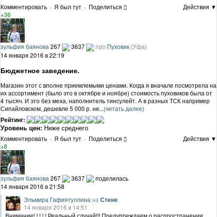
Комментировать
·
Я был тут
·
Поделиться
Действия ▼
+36
зульфия баянова
267
3637
про
Пуховик
(Уфа)
14 января 2016 в 22:19
Бюджетное заведение.
Магазин этот с вполне приемлемыми ценами. Когда я вначале посмотрела на
их ассортимент (было это в октябре и ноябре) стоимость пуховиков была от
4 тысяч. И это без меха, наполнитель тинсулейт. А в разных ТСК например
Сипайловском, дешевле 5 000 р. не...
(читать далее)
Рейтинг:
Уровень цен:
Ниже среднего
Комментировать
·
Я был тут
·
Поделиться
Действия ▼
+8
зульфия баянова
267
3637
поделилась
14 января 2016 в 21:58
Эльмира Гафиятуллина
на
Стене
14 января 2016 в 14:51
Внимание! ! ! ! ! Реальный случай!!! Предупреждаем о распространении