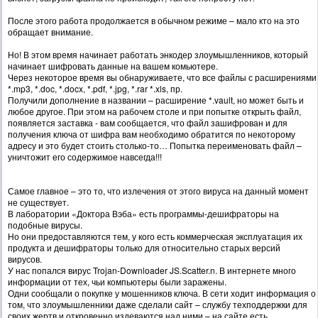
После этого работа продолжается в обычном режиме – мало кто на это
обращает внимание.
Но! В этом время начинает работать энкодер злоумышленников, который
начинает шифровать данные на вашем комьютере.
Через некоторое время вы обнаруживаете, что все файлы с расширениями
*.mp3, *.doc, *.docx, *.pdf, *.jpg, *.rar *.xls, пр.
Получили дополнение в названии – расширение *.vault, но может быть и
любое другое. При этом на рабочем столе и при попытке открыть файл,
появляется заставка - вам сообщается, что файл зашифрован и для
получения ключа от шифра вам необходимо обратится по некоторому
адресу и это будет стоить столько-то… Попытка переименовать файл –
уничтожит его содержимое навсегда!!!
Самое главное – это то, что излечения от этого вируса на данный момент
не существует.
В лаборатории «Доктора Вэба» есть программы-дешифраторы на
подобные вирусы.
Но они предоставляются тем, у кого есть коммерческая эксплуатация их
продукта и дешифраторы только для относительно старых версий
вирусов.
У нас попался вирус Trojan-Downloader JS.Scatter.n. В интернете много
информации от тех, чьи компьютеры были заражены.
Одни сообщали о покупке у мошенников ключа. В сети ходит информация о
том, что злоумышленники даже сделали сайт – службу техподдержки для
своих жертв и откровенно издеваются над ними – на сайте есть