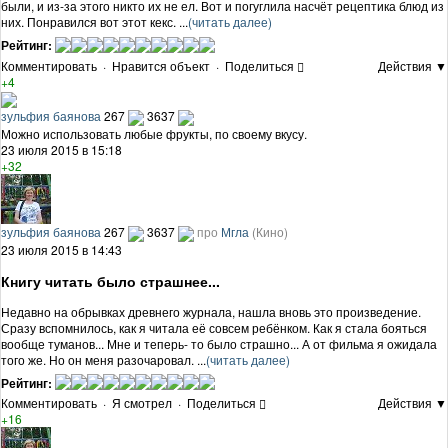
были, и из-за этого никто их не ел. Вот и погуглила насчёт рецептика блюд из
них. Понравился вот этот кекс. ...
(читать далее)
Рейтинг:
Комментировать
·
Нравится объект
·
Поделиться
Действия ▼
+4
зульфия баянова
267
3637
Можно использовать любые фрукты, по своему вкусу.
23 июля 2015 в 15:18
+32
зульфия баянова
267
3637
про
Мгла
(Кино)
23 июля 2015 в 14:43
Книгу читать было страшнее...
Недавно на обрывках древнего журнала, нашла вновь это произведение.
Сразу вспомнилось, как я читала её совсем ребёнком. Как я стала бояться
вообще туманов... Мне и теперь- то было страшно... А от фильма я ожидала
того же. Но он меня разочаровал. ...
(читать далее)
Рейтинг:
Комментировать
·
Я смотрел
·
Поделиться
Действия ▼
+16