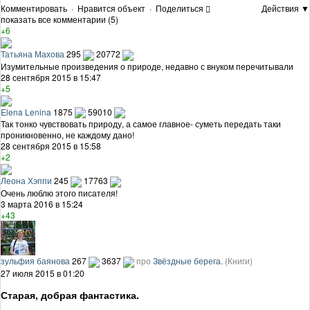
Комментировать
·
Нравится объект
·
Поделиться
Действия ▼
показать все комментарии (5)
+6
Татьяна Махова
295
20772
Изумительные произведения о природе, недавно с внуком перечитывали
28 сентября 2015 в 15:47
+5
Elena Lenina
1875
59010
Так тонко чувствовать природу, а самое главное- суметь передать таки
проникновенно, не каждому дано!
28 сентября 2015 в 15:58
+2
Леона Хэппи
245
17763
Очень люблю этого писателя!
3 марта 2016 в 15:24
+43
зульфия баянова
267
3637
про
Звёздные берега.
(Книги)
27 июля 2015 в 01:20
Старая, добрая фантастика.