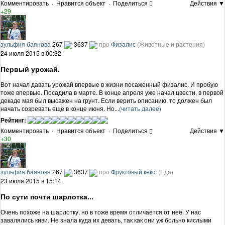
Комментировать
·
Нравится объект
·
Поделиться
Действия ▼
+29
зульфия баянова
267
3637
про
Физалис
(Животные и растения)
24 июля 2015 в 00:32
Первый урожай.
Вот начал давать урожай впервые в жизни посаженный физалис. И пробую
тоже впервые. Посадила в марте. В конце апреля уже начал цвести, в первой
декаде мая был высажен на грунт. Если верить описанию, то должен был
начать созревать ещё в конце июня. Но...
(читать далее)
Рейтинг:
Комментировать
·
Нравится объект
·
Поделиться
Действия ▼
+30
зульфия баянова
267
3637
про
Фруктовый кекс.
(Еда)
23 июля 2015 в 15:14
По сути почти шарлотка...
Очень похоже на шарлотку, но в тоже время отличается от неё. У нас
завалялись киви. Не знала куда их девать, так как они уж больно кислыми