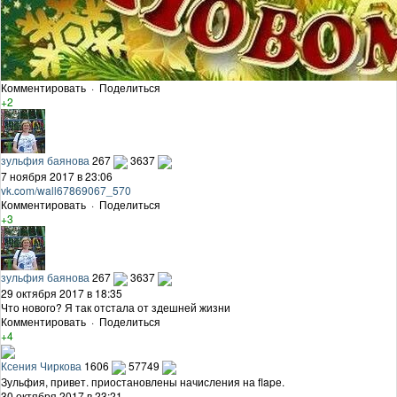
Комментировать
·
Поделиться
+2
зульфия баянова
267
3637
7 ноября 2017 в 23:06
vk.com/wall67869067_570
Комментировать
·
Поделиться
+3
зульфия баянова
267
3637
29 октября 2017 в 18:35
Что нового? Я так отстала от здешней жизни
Комментировать
·
Поделиться
+4
Ксения Чиркова
1606
57749
Зульфия, привет. приостановлены начисления на flapе.
30 октября 2017 в 23:21