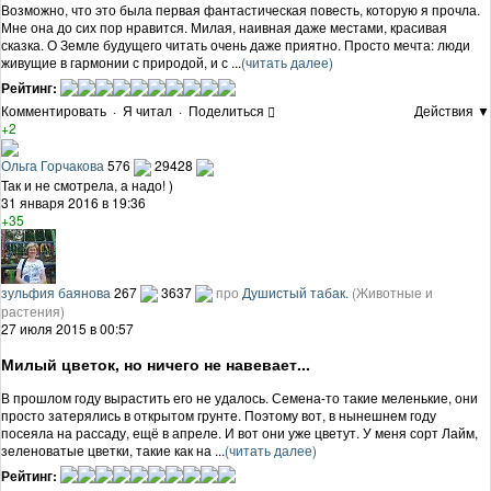
Возможно, что это была первая фантастическая повесть, которую я прочла.
Мне она до сих пор нравится. Милая, наивная даже местами, красивая
сказка. О Земле будущего читать очень даже приятно. Просто мечта: люди
живущие в гармонии с природой, и с ...
(читать далее)
Рейтинг:
Комментировать
·
Я читал
·
Поделиться
Действия ▼
+2
Ольга Горчакова
576
29428
Так и не смотрела, а надо! )
31 января 2016 в 19:36
+35
зульфия баянова
267
3637
про
Душистый табак.
(Животные и
растения)
27 июля 2015 в 00:57
Милый цветок, но ничего не навевает...
В прошлом году вырастить его не удалось. Семена-то такие меленькие, они
просто затерялись в открытом грунте. Поэтому вот, в нынешнем году
посеяла на рассаду, ещё в апреле. И вот они уже цветут. У меня сорт Лайм,
зеленоватые цветки, такие как на ...
(читать далее)
Рейтинг: