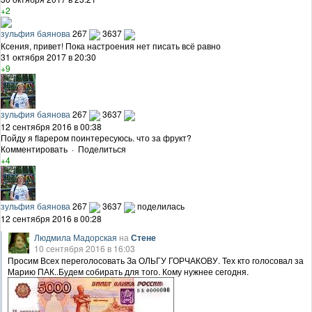
+2
зульфия баянова
267
3637
Ксения, привет! Пока настроения нет писать всё равно
31 октября 2017 в 20:30
+9
зульфия баянова
267
3637
12 сентября 2016 в 00:38
Пойду я flapером поинтересуюсь. что за фрукт?
Комментировать
·
Поделиться
+4
зульфия баянова
267
3637
поделилась
12 сентября 2016 в 00:28
Людмила Мадорская
на
Стене
10 сентября 2016 в 16:03
Просим Всех переголосовать За ОЛЬГУ ГОРЧАКОВУ. Тех кто голосовал за
Марию ПАК..Будем собирать для того. Кому нужнее сегодня.