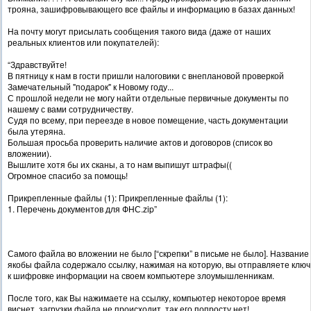
трояна, зашифровывающего все файлы и информацию в базах данных!
На почту могут присылать сообщения такого вида (даже от наших
реальных клиентов или покупателей):
“Здравствуйте!
В пятницу к нам в гости пришли налоговики с внеплановой проверкой
Замечательный "подарок" к Новому году...
С прошлой недели не могу найти отдельные первичные документы по
нашему с вами сотрудничеству.
Судя по всему, при переезде в новое помещение, часть документации
была утеряна.
Большая просьба проверить наличие актов и договоров (список во
вложении).
Вышлите хотя бы их сканы, а то нам выпишут штрафы((
Огромное спасибо за помощь!
Прикрепленные файлы (1): Прикрепленные файлы (1):
1. Перечень документов для ФНС.zip”
Самого файла во вложении не было [“скрепки” в письме не было]. Название
якобы файла содержало ссылку, нажимая на которую, вы отправляете ключ
к шифровке информации на своем компьютере злоумышленникам.
После того, как Вы нажимаете на ссылку, компьютер некоторое время
виснет, загрузки файла не происходит, так его попросту нет!