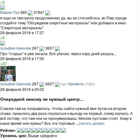
+3
Мария Пак
565
37947
я еще не смотрела продолжение( да, вы не стесняйтесь, во Flap городе
создайте тему "Обсуждаем секретные материалы" или добавьте в кино
"Секретные материалы"
29 февраля 2016 в 17:27
+3
зульфия баянова
267
3637
Про "старых" я уже писала. Всё убегаю, через пару дней решусь...
29 февраля 2016 в 17:30
+37
зульфия баянова
267
3637
про
Иремель
(Уфа)
28 февраля 2016 в 20:02
Очередной никому не нужный центр...
Совсем там не понравилось. Чтобы найти нужный мне бутик на втором
этаже, пришлось два раза спускаться к выходу на первый, схему изучать. А
всё потому, что там они не пронумерованы. Многие пустыми стоят. Кому в
наше время они нужны? Все эти торговые ...
(читать далее)
Рейтинг:
Уровень цен:
Выше среднего