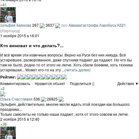
+41
зульфия баянова
267
3637
про
Авиакатастрофа Аэробуса A321
(Flapгород)
1 ноября 2015 в 16:01
Кто виноват и что делать?...
И всё время эти извечные вопросы. Верно на Руси без них никуда. Всё
устаревшее, разворованное, даже спутники падают да падают. Но что бы
там не было, родне-то от этого не легче. Хоть сбили боевики, хоть техника
устаревшая... Может кто-то на эту ...
(читать далее)
Рейтинг:
Комментировать
·
Нравится объект
·
Поделиться
Действия ▼
+2
Ольга Счастливая
536
26825
Зульфия, действительно, многие могли ждать этой поездки как большого
праздника...
Только самолеты не только наши падают, хотя от этого совсем не легче.
2 ноября 2015 в 12:40
+36