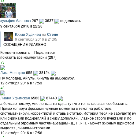
+3
зульфия баянова
267
3637
поделилась
9 сентября 2016 в 22:28
Юрий Худинец
на
Стене
9 сентября 2016 в 21:05
СООБЩЕНИЕ УДАЛЕНО
Комментировать
·
Поделиться
показать все комментарии (287)
+3
Лика Мозырко
655
38124
Ну молодец, Айгуль. Кинула на амбразуру.
12 октября 2016 в 17:53
+3
Лиана Уфимская
6583
87440
а больше некому, мне лень, а ты одна тут что то пытаешься сообразить.
Прямо копируй фразами нужные моменты в текст на раб.столе,
систематизируй, корректируй и ставь в статью. История тебя не забудет!)) ну
или скринами подкрепляй и снизу дополняй. Главное строго пунктами и по
отдельным огромным частям-абзацам - Д., Н. и П. - может жирным шрифтом
выделяя, линиями-строками.
12 октября 2016 в 17:56