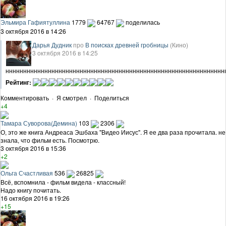
Эльмира Гафиятуллина
1779
64767
поделилась
3 октября 2016 в 14:26
Дарья Дудник
про
В поисках древней гробницы
(Кино)
3 октября 2016 в 14:25
нннннннннннннннннннннннннннннннннннннннннннннннннннннннннннннн
Рейтинг:
Комментировать
·
Я смотрел
·
Поделиться
+4
Тамара Суворова(Демина)
103
2306
О, это же книга Андреаса Эшбаха "Видео Иисус". Я ее два раза прочитала. не
знала, что фильм есть. Посмотрю.
3 октября 2016 в 15:36
+2
Ольга Счастливая
536
26825
Всё, вспомнила - фильм видела - классный!
Надо книгу почитать.
16 октября 2016 в 19:26
+15