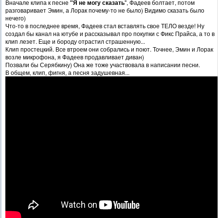
Вначале клипа к песне
"Я не могу сказать
", Фадеев болтает, потом
разговаривает Эмин, а Лорак почему-то не было) Видимо сказать было
нечего)
Что-то в последнее время, Фадеев стал вставлять свое ТЕЛО везде! Ну
создал бы канал на ютубе и рассказывал про покупки с Фикс Прайса, а то в
клип лезет. Еще и бороду отрастил страшенную...
Клип простецкий. Все втроем они собрались и поют. Точнее, Эмин и Лорак
возле микрофона, я Фадеев продавливает диван)
Позвали бы Серябкину) Она же тоже участвовала в написании песни.
В общем, клип, фигня, а песня задушевная...