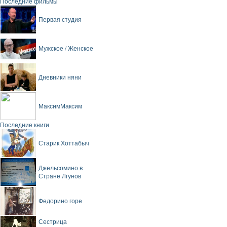
Последние фильмы
Первая студия
Мужское / Женское
Дневники няни
МаксимМаксим
Последние книги
Старик Хоттабыч
Джельсомино в
Стране Лгунов
Федорино горе
Сестрица