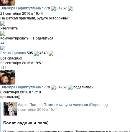
Эльмира Гафиятуллина
1779
64767
21 сентября 2016 в 16:44
На Ватсап прислали, будьте осторожны!!
Увеличить
Комментировать
·
Поделиться
+4
Елена Суслова
505
4643
Вот спасибо!
22 сентября 2016 в 19:51
+14
Эльмира Гафиятуллина
1779
64767
поделилась
6 сентября 2016 в 17:18
прикольно))
Мария Пак
про
Плюсы и минусы массовки
(Flapгород)
6 сентября 2016 в 15:41
Болят ладони и попа)
Я опять вернулась в московские массовки) Точнее, начинала я с них, потом