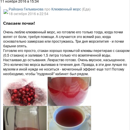
11 ноября 2016 в 15:34
Райхана Гильманова
про
Клюквенный морс
(Еда)
18 октября 2016 в 22:54
Спасаем почки!
Очень люблю клюквенный морс, но готовлю его только тогда, когда почки
вопят от боли, требуя помощи. А случается это всякий раз, когда
основательно замерзаю или простужаюсь. Три дня морсепития - и почки
барыни опять.
Готовлю его просто, стакан хорошо промытой клюквы перетираю с сахаром
(0,5 стакана) и заливаю 1,5 литра только что вскипяченной воды.
Настаиваю до остывания. Лекраство готово. Очень вкусное, насыщенное.
Это количество морса выпиваю в течения дня. Правда, в эти дни лучше по
музеям и иной нужде не носиться - мочегонный эффект еще тот! Потому
необходимо, чтобы "пудряной" кабинет был рядом.