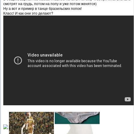
смотрят на грудь, потом на попу и уже потом женятся)
Ну а вот и пример в танце бразильских попок!
Класс! И как они это делают?