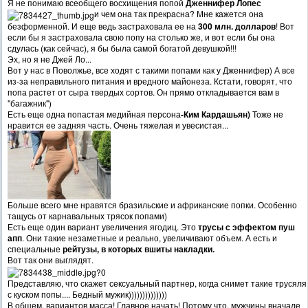
Я не понимаю всеобщего восхищения попой
Дженнифер Лопес
и чем она так прекрасна? Мне кажется она
безформенной. И еще ведь застраховала ее на
300 млн. долларов
! Вот
если бы я застраховала свою попу на столько же, и вот если бы она
сдулась (как сейчас), я бы была самой богатой девушкой!!!
Эх, но я не Джей Ло...
Вот у нас в Поволжье, все ходят с такими попами как у Дженнифер) А все
из-за неправильного питания и вредного майонеза. Кстати, говорят, что
попа растет от сыра твердых сортов. Он прямо откладывается вам в
"багажник")
Есть еще одна попастая медийная персона
-Ким Кардашьян)
Тоже не
нравится ее задняя часть. Очень тяжелая и увесистая...
Больше всего мне нравятся бразильские и африканские попки. Особенно
тащусь от карнавальных трясок попами)
Есть еще один вариант увеличения ягодиц. Это
трусы с эффектом пуш
апп
. Они такие незаметные и реально, увеличивают объем. А есть и
специальные
рейтузы, в которых вшиты накладки.
Вот так они выглядят.
Представляю, что скажет сексуальный партнер, когда снимет такие трусяля
с куском попы.... Бедный мужик))))))))))))))
В общем, вариантов масса! Главное начать! Потому что, мужчины вначале