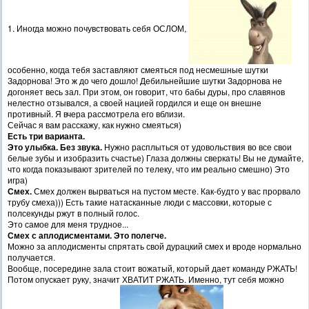
1. Иногда можно почувствовать себя ОСЛОМ,
особенно, когда тебя заставляют смеяться под несмешные шутки
Задорнова! Это ж до чего дошло! Дебильнейшие шутки Задорнова не
догоняет весь зал. При этом, он говорит, что бабы дуры, про славянов
нелестно отзывался, а своей нацией гордился и еще он внешне
противный. Я вчера рассмотрела его вблизи.
Сейчас я вам расскажу, как нужно смеяться)
Есть три варианта.
Это улыбка. Без звука.
Нужно расплыться от удовольствия во все свои
белые зубы и изобразить счастье) Глаза должны сверкать! Вы не думайте,
что когда показывают зрителей по телеку, что им реально смешно) Это
игра)
Смех.
Смех должен вырваться на пустом месте. Как-будто у вас прорвало
трубу смеха))) Есть такие натасканные люди с массовки, которые с
полсекунды ржут в полный голос.
Это самое для меня трудное...
Смех с аплодисментами. Это полегче.
Можно за аплодисменты спрятать свой дурацкий смех и вроде нормально
получается.
Вообще, посередине зала стоит вожатый, который дает команду РЖАТЬ!
Потом опускает руку, значит ХВАТИТ РЖАТЬ. Именно, тут себя можно