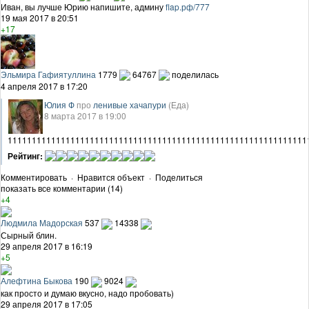
Иван, вы лучше Юрию напишите, админу
flap.рф/777
19 мая 2017 в 20:51
+17
Эльмира Гафиятуллина
1779
64767
поделилась
4 апреля 2017 в 17:20
Юлия Ф
про
ленивые хачапури
(Еда)
8 марта 2017 в 19:00
11111111111111111111111111111111111111111111111111111111111111
Рейтинг:
Комментировать
·
Нравится объект
·
Поделиться
показать все комментарии (14)
+4
Людмила Мадорская
537
14338
Сырный блин.
29 апреля 2017 в 16:19
+5
Алефтина Быкова
190
9024
как просто и думаю вкусно, надо пробовать)
29 апреля 2017 в 17:05