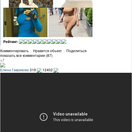
Рейтинг:
Комментировать
·
Нравится объект
·
Поделиться
показать все комментарии (87)
+7
Елена Гаврикова
319
12402