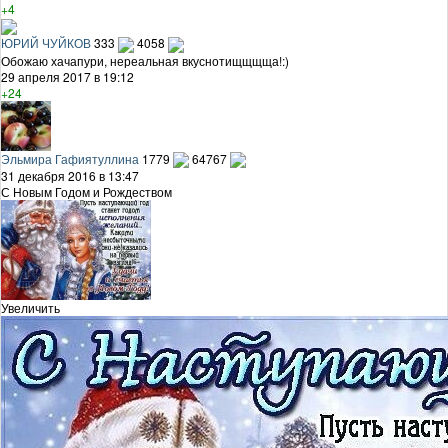
+4
ЮРИЙ ЧУЙКОВ
333
4058
Обожаю хачапури, нереальная вкуснотищщщща!:)
29 апреля 2017 в 19:12
+24
Эльмира Гафиятуллина
1779
64767
31 декабря 2016 в 13:47
С Новым Годом и Рождеством
Увеличить