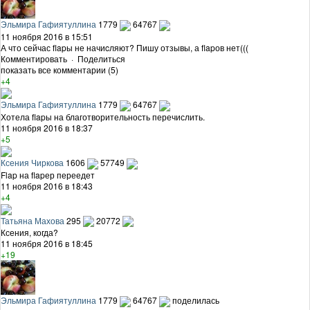
Эльмира Гафиятуллина
1779
64767
11 ноября 2016 в 15:51
А что сейчас flapы не начиcляют? Пишу отзывы, а flapов нет(((
Комментировать
·
Поделиться
показать все комментарии (5)
+4
Эльмира Гафиятуллина
1779
64767
Хотела flapы на благотворительность перечислить.
11 ноября 2016 в 18:37
+5
Ксения Чиркова
1606
57749
Flap на flapер переедет
11 ноября 2016 в 18:43
+4
Татьяна Махова
295
20772
Ксения, когда?
11 ноября 2016 в 18:45
+19
Эльмира Гафиятуллина
1779
64767
поделилась