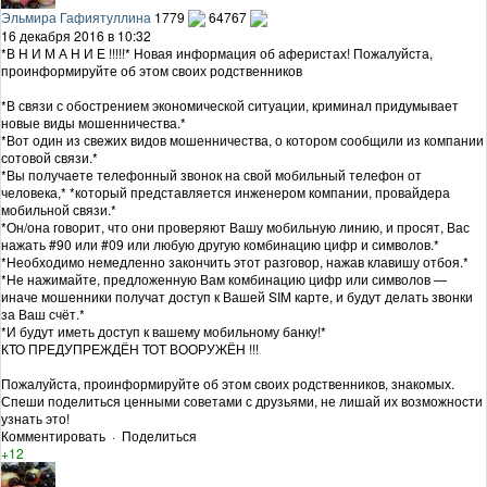
Эльмира Гафиятуллина
1779
64767
16 декабря 2016 в 10:32
*В Н И М А Н И Е !!!!!* Новая информация об аферистах! Пожалуйста,
проинформируйте об этом своих родственников
*В связи с обострением экономической ситуации, криминал придумывает
новые виды мошенничества.*
*Вот один из свежих видов мошенничества, о котором сообщили из компании
сотовой связи.*
*Вы получаете телефонный звонок на свой мобильный телефон от
человека,* *который представляется инженером компании, провайдера
мобильной связи.*
*Он/она говорит, что они проверяют Вашу мобильную линию, и просят, Вас
нажать #90 или #09 или любую другую комбинацию цифр и символов.*
*Необходимо немедленно закончить этот разговор, нажав клавишу отбоя.*
*Не нажимайте, предложенную Вам комбинацию цифр или символов —
иначе мошенники получат доступ к Вашей SIM карте, и будут делать звонки
за Ваш счёт.*
*И будут иметь доступ к вашему мобильному банку!*
КТО ПРЕДУПРЕЖДЁН ТОТ ВООРУЖЁН !!!
Пожалуйста, проинформируйте об этом своих родственников, знакомых.
Спеши поделиться ценными советами с друзьями, не лишай их возможности
узнать это!
Комментировать
·
Поделиться
+12