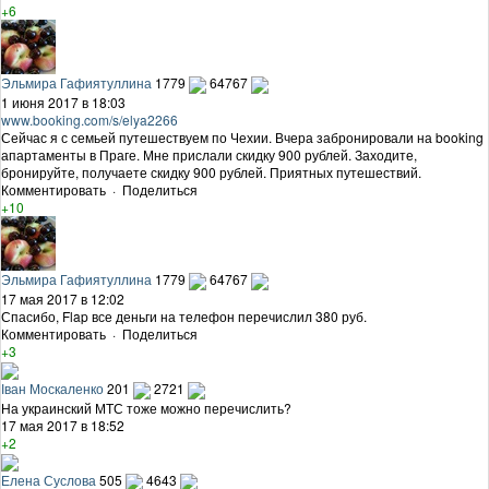
+6
Эльмира Гафиятуллина
1779
64767
1 июня 2017 в 18:03
www.booking.com/s/elya2266
Сейчас я с семьей путешествуем по Чехии. Вчера забронировали на booking
апартаменты в Праге. Мне прислали скидку 900 рублей. Заходите,
бронируйте, получаете скидку 900 рублей. Приятных путешествий.
Комментировать
·
Поделиться
+10
Эльмира Гафиятуллина
1779
64767
17 мая 2017 в 12:02
Спасибо, Flap все деньги на телефон перечислил 380 руб.
Комментировать
·
Поделиться
+3
Іван Москаленко
201
2721
На украинский МТС тоже можно перечислить?
17 мая 2017 в 18:52
+2
Елена Суслова
505
4643