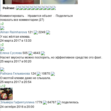
Рейтинг:
Комментировать
·
Нравится объект
·
Поделиться
показать все комментарии (27)
+2
Aiman Raimhanova
121
2249
У нас жёлтая клюква.
24 марта 2017 в 13:33
+2
Елена Суслова
505
4643
Насчет вкусноты можно поспорить, но эффективное средство это факт.
25 марта 2017 в 00:20
Райхана Гильманова
124
10870
О желтой клюкве даже не слышала.
25 марта 2017 в 20:54
+12
Эльмира Гафиятуллина
1779
64767
поделилась
24 октября 2016 в 20:00