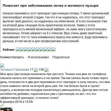
Помогает при заболеваниях почек и мочевого пузыря
Начала принимать этот препарат при ноющих почках. У меня хронический
пиелонефрит второй стадии, так что я не надеялась, что этот препарат
вылечит мой диагноз, но надеялась на облегчение. И я его получила! Уже
на второй день тянущая боль практически исчезла. Также у этого
препарата есть мягкий мочегонный эффект, не хуже чем у синтетических
мочегонных. Отеки убирает на 5 с плюсом. Вкус очень даже приятный,
напоминает что-то типа клюквенного морса или компота. Буду принимать
дальше, в том числе и для профилактики обострений.
Рейтинг:
Комментировать
·
Я использовал
·
Поделиться
Татьяна Строганова
17
139
Мне врач Цистениум назначила при цистите. Точнее она мне по телефону
сказала начать его принимать и на прием. Так как запись была только через
день, получается я два дня принимала этот препарат и хочу сказать, что мне
стало намного легче на второй день уже. Не так больно была в туалет
ходить, а количество походов значительно уменьшилось. Доктор мне потом
антибиотик добавил, параллельно уже с Цистениум, но вот, что это
эффективный препарат, я поняла точно!
8 декабря 2016 в 15:59
+7