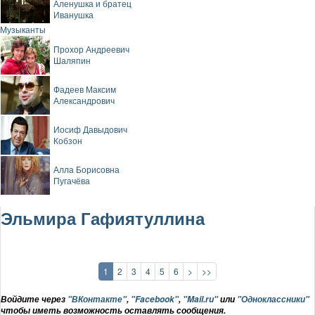
Аленушка и братец
Иванушка
Музыканты
Прохор Андреевич
Шаляпин
Фадеев Максим
Александрович
Иосиф Давыдович
Кобзон
Алла Борисовна
Пугачёва
Эльмира Гафиятуллина
1
2
3
4
5
6
>
>>
Войдите через
"ВКонтакте"
,
"Facebook"
,
"Mail.ru"
или
"Одноклассники"
чтобы иметь возможность оставлять сообщения.