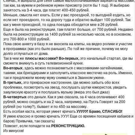
Сейчас, я выбрала для себя самые малооплачиваемые варианты массовки,
так как, за мужем и ребенком нужен присмотр (хотя бы 1 год). Я выбираю
занятость на 3-4 часа, где платят 400-450 рублей.
Меньше, смысла нет ехать. Если у вас проездной, то выгодней ездить, но
если нет проездного, то на дорогу туда и обратно выйдет 100 рублей. Так
как у меня проездной, то одна поездка обходится мне в 26 рублей.
Еще я была на реконструкции, там платят больше, от 700 рублей. Недавно
была на реконструкции за 1400 рублей за несколько часов, но в основном,
это 700-800 и 1000 рублей.
Пока свою анкету в базу я не вносила на клипы, на видео ролики и участие
в программах (как это было раньше). По той же причине, почему не могу
долго отлучаться от дома.
Так в чем же
плюсы массовки?
Во-первых,
это начальный стартап, где вы
сможете вникнуть в суть телевизионной кухни.
Во-вторых
, здесь можно познакомиться с массовиками-затейниками,
такими, как бригадирами и заполучить классное местечко на роль. Именно,
так и предложили моему мужу сниматься в Званном ужине.
В-третьих,
это прекрасное настроение, где можно забыть обо всех
проблемах, посмотреть на звезд, послушать шутки юмористов, увидеть
закулисную красоту и послушать музыку (вчера это был джаз)
В-четвертых
-это деньги. Как я уже сказала, за 4 часа оплачивают 400
рублей, можно сходить и на 2 часа, например, на Пусть Говорят за 200
рублей (но толку?), бывает и по 450-за массовку.
Есть особая каста, которая умеет кричать
УУУУУ! Браво, СПАСИБО!
Я умею классно и громко кричать УУУ! Еще со времен посещения кабаков и
баров) Привычка, так сказать)
Повезет, если попадете на
РЕКОНСТРУКЦИЮ.
Из минусов!