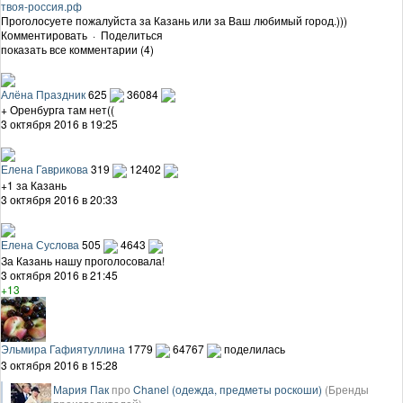
твоя-россия.рф
Проголосуете пожалуйста за Казань или за Ваш любимый город.)))
Комментировать
·
Поделиться
показать все комментарии (4)
Алёна Праздник
625
36084
+ Оренбурга там нет((
3 октября 2016 в 19:25
Елена Гаврикова
319
12402
+1 за Казань
3 октября 2016 в 20:33
Елена Суслова
505
4643
За Казань нашу проголосовала!
3 октября 2016 в 21:45
+13
Эльмира Гафиятуллина
1779
64767
поделилась
3 октября 2016 в 15:28
Мария Пак
про
Chanel (одежда, предметы роскоши)
(Бренды