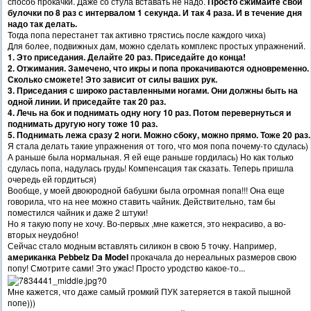
способ прокачки. Даже со стула вставать не надо.
Просто сжимайте свои
булочки по 8 раз с интервалом 1 секунда. И так 4 раза. И в течение дня
надо так делать.
Тогда попа перестанет так активно трястись после каждого чиха)
Для более, подвижных дам, можно сделать комплекс простых упражнений.
1. Это приседания. Делайте 20 раз. Приседайте до конца!
2. Отжимания. Замечено, что икры и попа прокачиваются одновременно.
Сколько сможете! Это зависит от силы ваших рук.
3. Приседания с широко раставленными ногами. Они должны быть на
одной линии. И приседайте так 20 раз.
4. Лечь на бок и поднимать одну ногу 10 раз. Потом перевернуться и
поднимать другую ногу тоже 10 раз.
5. Поднимать лежа сразу 2 ноги. Можно сбоку, можно прямо. Тоже 20 раз.
Я стала делать такие упражнения от того, что моя попа почему-то сдулась)
А раньше была нормальная. Я ей еще раньше гордилась) Но как только
сдулась попа, надулась грудь! Компенсация так сказать. Теперь пришла
очередь ей гордиться)
Вообще, у моей двоюродной бабушки была огромная попа!!! Она еще
говорила, что на нее можно ставить чайник. Действительно, там бы
поместился чайник и даже 2 штуки!
Но я такую попу не хочу. Во-первых ,мне кажется, это некрасиво, а во-
вторых неудобно!
Сейчас стало модным вставлять силикон в свою 5 точку. Например,
американка Pebbelz Da Model
прокачала до нереальных размеров свою
попу! Смотрите сами! Это ужас! Просто уродство какое-то...
Мне кажется, что даже самый громкий ПУК затеряется в такой пышной
попе)))