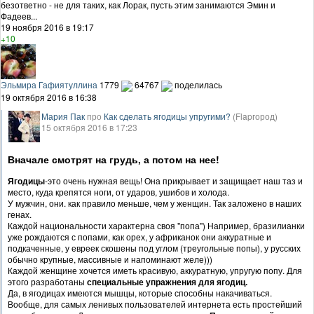
безответно - не для таких, как Лорак, пусть этим занимаются Эмин и
Фадеев...
19 ноября 2016 в 19:17
+10
Эльмира Гафиятуллина
1779
64767
поделилась
19 октября 2016 в 16:38
Мария Пак
про
Как сделать ягодицы упругими?
(Flapгород)
15 октября 2016 в 17:23
Вначале смотрят на грудь, а потом на нее!
Ягодицы
-это очень нужная вещь! Она прикрывает и защищает наш таз и
место, куда крепятся ноги, от ударов, ушибов и холода.
У мужчин, они. как правило меньше, чем у женщин. Так заложено в наших
генах.
Каждой национальности характерна своя "попа") Например, бразилианки
уже рождаются с попами, как орех, у африканок они аккуратные и
подкаченные, у евреек скошены под углом (треугольные попы), у русских
обычно крупные, массивные и напоминают желе)))
Каждой женщине хочется иметь красивую, аккуратную, упругую попу. Для
этого разработаны
специальные упражнения для ягодиц.
Да, в ягодицах имеются мышцы, которые способны накачиваться.
Вообще, для самых ленивых пользователей интернета есть простейший