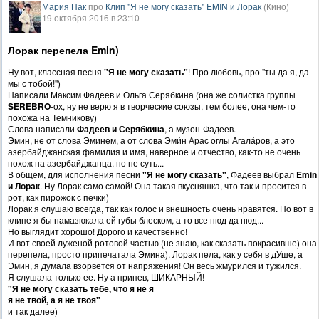
Мария Пак
про
Клип "Я не могу сказать" EMIN и Лорак
(Кино)
19 октября 2016 в 23:10
Лорак перепела Emin)
Ну вот, классная песня
"Я не могу сказать"
! Про любовь, про "ты да я, да
мы с тобой!")
Написали Максим Фадеев и Ольга Серябкина (она же солистка группы
SEREBRO
-ох, ну не верю я в творческие союзы, тем более, она чем-то
похожа на Темникову)
Слова написали
Фадеев и Серябкина
, а музон-Фадеев.
Эмин, не от слова Эминем, а от слова Эми́н Арас оглы Агала́ров, а это
азербайджанская фамилия и имя, наверное и отчество, как-то не очень
похож на азербайджанца, но не суть...
В общем, для исполнения песни
"Я не могу сказать"
, Фадеев выбрал
Emin
и Лорак
. Ну Лорак само самой! Она такая вкусняшка, что так и просится в
рот, как пирожок с печки)
Лорак я слушаю всегда, так как голос и внешность очень нравятся. Но вот в
клипе я бы намазюкала ей губы блеском, а то все нюд да нюд...
Но выглядит хорошо! Дорого и качественно!
И вот своей луженой ротовой частью (не знаю, как сказать покрасивше) она
перепела, просто припечатала Эмина). Лорак пела, как у себя в дУше, а
Эмин, я думала взорвется от напряжения! Он весь жмурился и тужился.
Я слушала только ее. Ну а припев, ШИКАРНЫЙ!
"Я не могу сказать тебе, что я не я
я не твой, а я не твоя"
и так далее)