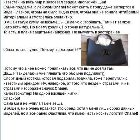
известен на весь Мир и завоевал сердца многих женщин!
Сумка-подделка, с лейблом
Chanel
может сбить с толку даже экспертов в
моде. Главное, чтобы не было видно клея, чтобы она не воняла китайскими
материалами и смотрелась элегантно.
В Ашан такую сумку не возьмешь. Ее легко обворовать. Там нет замков!
Зато есть мех. По моему кролик. Но точно натуральный.
То есть, в плане защиты-ненадежная. Но выгулить в ресторан ее
обязательно нужно! Почему в ресторан???
Потому что в нее можно понапихать все, что вы не доели там.
Да.... Я так делаю и мне плевать что обо мне подумают)))
Спортивный костюм, которая подарила Людмила, тоже перепутали с
известным брендом. Ну, наверное, от того, что везде и стразами, и не
стразами изображен значок
Chanel.
Качество-супер! Ни одной висящей нитки!
Спасибо!
Сама бы я не купила такие вещи.
В общем, мне очень нравится это бренд, хотя у меня лишь образ данных
моделей, но я все-равно счастлива, что имею честь носить логотип
Chanel!