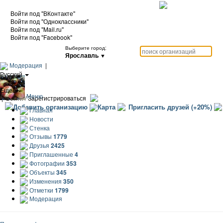
Войти под "ВКонтакте"
Войти под "Одноклассники"
Войти под "Mail.ru"
Войти под "Facebook"
Выберите город:
Ярославль
▼
Модерация
|
Русский
|
Еще
Меню
|
Войти / Зарегистрироваться
Добавить организацию
Карта
Пригласить друзей (+20%)
Главная
Новости
Стенка
Отзывы
1779
Друзья
2425
Приглашенные
4
Фотографии
353
Объекты
345
Изменения
350
Отметки
1799
Модерация