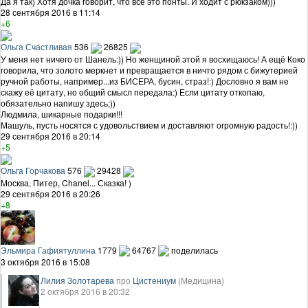
Да я так) Хотя дочка говорит, что всё это понты. И ходит с рюкзаком)))
28 сентября 2016 в 11:14
+6
Ольга Счастливая
536
26825
У меня нет ничего от Шанель:)) Но женщиной этой я восхищаюсь! А ещё Коко
говорила, что золото меркнет и превращается в ничто рядом с бижутерией
ручной работы, например...из БИСЕРА, бусин, страз!:) Дословно я вам не
скажу её цитату, но общий смысл передала:) Если цитату откопаю,
обязательно напишу здесь;))
Людмила, шикарные подарки!!!
Машуль, пусть носятся с удовольствием и доставляют огромную радость!:))
29 сентября 2016 в 20:14
+5
Ольга Горчакова
576
29428
Москва, Питер, Chanel... Сказка! )
29 сентября 2016 в 20:26
+8
Эльмира Гафиятуллина
1779
64767
поделилась
3 октября 2016 в 15:08
Лилия Золотарева
про
Цистениум
(Медицина)
2 октября 2016 в 20:32