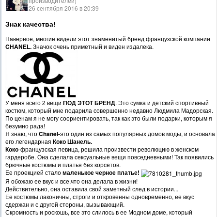
производителей)
26 сентября 2016 в 20:39
Знак качества!
Наверное, многие видели этот знаменитый бренд французской компании
CHANEL.
Значок очень приметный и виден издалека.
У меня всего 2 вещи
ПОД ЭТОТ БРЕНД
. Это сумка и детский спортивный
костюм, который мне подарила совершенно недавно Людмила Мадорская.
По ценам я не могу соориентировать, так как это были подарки, которым я
безумно рада!
Я знаю, что
Chanel-
это один из самых популярных домов моды, и основала
его легендарная
Коко Шанель.
Коко
-французская певица, решила произвести революцию в женском
гардеробе. Она сделала сексуальные вещи повседневными! Так появились
брючные костюмы и платья без корсетов.
Ее проекцией стало
маленькое черное платье!
Я обожаю ее вкус и все,что она делала в жизни!
Действительно, она оставила свой заметный след в истории...
Ее костюмы лаконичны, строги и откровенны одновременно, ее вкус
сдержан и с другой стороны, вызывающий.
Скромность и роскошь, все это слилось в ее Модном доме, который