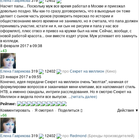
Елена Гаврикова
319
12402
Насчет папы... Поскольку муж все время работал в Москве и приезжал
довольно поздно. Мы как-то сразу договорились, что в выходные он тоже
делает с сыном часть уроков (проверить пересказ по истории и
обществознанию много времени не занимало, но я считала, что папа должен
принимать участие, кстати ни я, ни сын не рисуем и папа у нас все
оформлял), плюс отвоз и привоз на кружки был на нем. Сейчас, вообще, с
новой работой красота... они вместе ездят утром. Муж успевает его закинуть
в колледж.
8 февраля 2017 в 09:38
+43
Елена Гаврикова
319
12402
про
Секрет на миллион
(Кино)
23 января 2017 в 09:55
Конечно, идея передачи Секрет на миллион очень "желтая", начиная от
формулировки вопросов и заканчивая мини-клипами, все напоминает стиль
НТВ, а именно скандалы, интриги расследования. Но я смотрю Секрет на
Миллион и видела почти все выпуски. ...
(читать далее)
Рейтинг:
Комментировать
·
Я смотрел
·
Поделиться
Действия ▼
+66
Елена Гаврикова
319
12402
про
Redmond
(Бренды производителей)