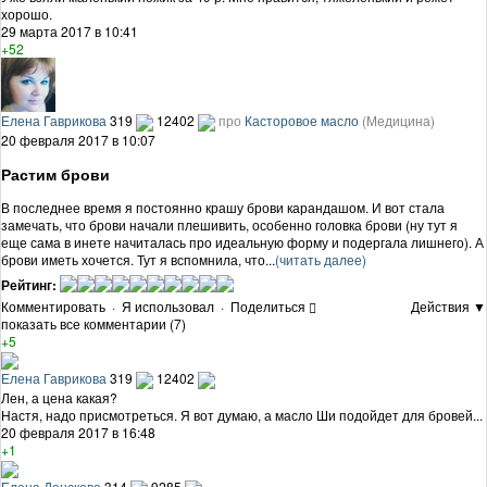
хорошо.
29 марта 2017 в 10:41
+52
Елена Гаврикова
319
12402
про
Касторовое масло
(Медицина)
20 февраля 2017 в 10:07
Растим брови
В последнее время я постоянно крашу брови карандашом. И вот стала
замечать, что брови начали плешивить, особенно головка брови (ну тут я
еще сама в инете начиталась про идеальную форму и подергала лишнего). А
брови иметь хочется. Тут я вспомнила, что...
(читать далее)
Рейтинг:
Комментировать
·
Я использовал
·
Поделиться
Действия ▼
показать все комментарии (7)
+5
Елена Гаврикова
319
12402
Лен, а цена какая?
Настя, надо присмотреться. Я вот думаю, а масло Ши подойдет для бровей...
20 февраля 2017 в 16:48
+1
Елена Донскова
314
9285