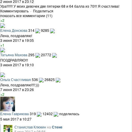
2 июня 2017 в 23:12
Ура!!!!!!! У моих девочек две пятерки 68 и 64 балла из 70!!! Я счастлива!
Комментировать
·
Поделиться
показать все комментарии (11)
+2
Елена Донскова
314
9285
Лена, поздравляю!
3 июня 2017 в 19:05
+1
Татьяна Махова
295
20772
ПОЗДРАВЛЯЮ!!!
3 июня 2017 в 19:10
Ольга Счастливая
536
26825
Лена, поздравляю!!!!:)))
7 июня 2017 в 23:26
+2
Елена Гаврикова
319
12402
поделилась
5 мая 2017 в 10:27
Станислав Клюкин
на
Стене
5 мая 2017 в 08:56