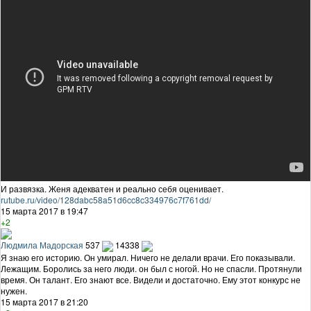
И развязка. Женя адекватен и реально себя оценивает.
rutube.ru/video/128dabc58a51d6cc8c334976c7f761dd/
15 марта 2017 в 19:47
+2
Людмила Мадорская
537
14338
Я знаю его историю. Он умирал. Ничего не делали врачи. Его показывали.
Лежащим. Боролись за него люди. он был с ногой. Но не спасли. Протянули
время. Он талант. Его знают все. Видели и достаточно. Ему этот конкурс не
нужен.
15 марта 2017 в 21:20