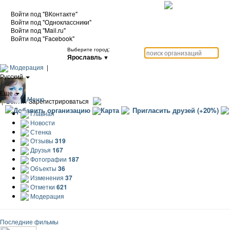
Войти под "ВКонтакте"
Войти под "Одноклассники"
Войти под "Mail.ru"
Войти под "Facebook"
Выберите город:
Ярославль
▼
Модерация
|
Русский
|
Еще
Меню
|
Войти / Зарегистрироваться
Добавить организацию
Карта
Пригласить друзей (+20%)
Главная
Новости
Стенка
Отзывы
319
Друзья
167
Фотографии
187
Объекты
36
Изменения
37
Отметки
621
Модерация
Последние фильмы