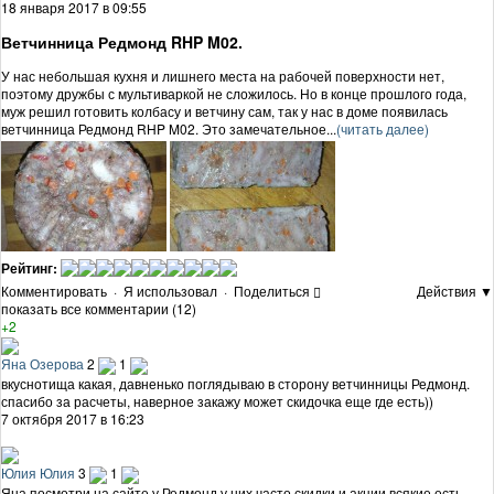
18 января 2017 в 09:55
Ветчинница Редмонд RHP M02.
У нас небольшая кухня и лишнего места на рабочей поверхности нет,
поэтому дружбы с мультиваркой не сложилось. Но в конце прошлого года,
муж решил готовить колбасу и ветчину сам, так у нас в доме появилась
ветчинница Редмонд RHP M02. Это замечательное...
(читать далее)
Рейтинг:
Комментировать
·
Я использовал
·
Поделиться
Действия ▼
показать все комментарии (12)
+2
Яна Озерова
2
1
вкуснотища какая, давненько поглядываю в сторону ветчинницы Редмонд.
спасибо за расчеты, наверное закажу может скидочка еще где есть))
7 октября 2017 в 16:23
Юлия Юлия
3
1
Яна посмотри на сайте у Редмонд у них часто скидки и акции всякие есть