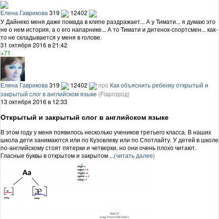
Елена Гаврикова
319
12402
У Дайнеко меня даже помада в клипе раздражает... А у Тимати... я думаю это
не о нем история, а о его напарнике... А то Тимати и дитенок-спортсмен... как-
то не складывается у меня в голове.
31 октября 2016 в 21:42
+71
Елена Гаврикова
319
12402
про
Как объяснить ребенку открытый и
закрытый слог в английском языке
(Flapгород)
13 октября 2016 в 12:33
Открытый и закрытый слог в английском языке
В этом году у меня появилось несколько учеников третьего класса. В наших
школа дети занимаются или по Кузовлеву или по Спотлайту. У детей в школе
по-английскому стоят пятерки и четверки, но они очень плохо читают.
Гласные буквы в открытом и закрытом ...
(читать далее)