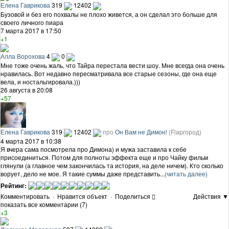
Елена Гаврикова
319
12402
Бузовой и без его похвалы не плохо живется, а он сделал это больше для
своего личного пиара
7 марта 2017 в 17:50
+1
Алла Ворохова
4
0
Мне тоже очень жаль, что Тайра перестала вести шоу. Мне всегда она очень
нравилась. Вот недавно пересматривала все старые сезоны, где она еще
вела, и ностальгировала.)))
26 августа в 20:08
+57
Елена Гаврикова
319
12402
про
Он Вам не Димон!
(Flapгород)
4 марта 2017 в 10:38
Я вчера сама посмотрела про Димона) и мужа заставила к себе
присоединиться. Потом для полноты эффекта еще и про Чайку фильм
глянули (а главное чем закончилась та история, на деле ничем). Кто сколько
ворует, дело не мое. Я такие суммы даже представить...
(читать далее)
Рейтинг:
Комментировать
·
Нравится объект
·
Поделиться
Действия ▼
показать все комментарии (7)
+3