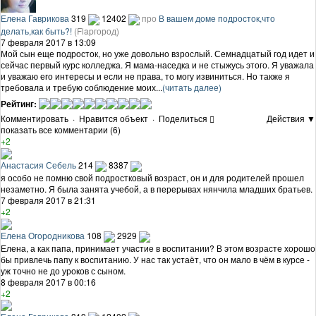
Елена Гаврикова
319
12402
про
В вашем доме подросток,что
делать,как быть?!
(Flapгород)
7 февраля 2017 в 13:09
Мой сын еще подросток, но уже довольно взрослый. Семнадцатый год идет и
сейчас первый курс колледжа. Я мама-наседка и не стыжусь этого. Я уважала
и уважаю его интересы и если не права, то могу извиниться. Но также я
требовала и требую соблюдение моих...
(читать далее)
Рейтинг:
Комментировать
·
Нравится объект
·
Поделиться
Действия ▼
показать все комментарии (6)
+2
Анастасия Себель
214
8387
я особо не помню свой подростковый возраст, он и для родителей прошел
незаметно. Я была занята учебой, а в перерывах нянчила младших братьев.
7 февраля 2017 в 21:31
+2
Елена Огородникова
108
2929
Елена, а как папа, принимает участие в воспитании? В этом возрасте хорошо
бы привлечь папу к воспитанию. У нас так устаёт, что он мало в чём в курсе -
уж точно не до уроков с сыном.
8 февраля 2017 в 00:16
+2