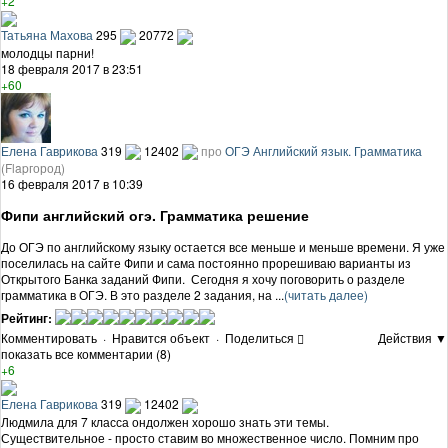
+2
Татьяна Махова
295
20772
молодцы парни!
18 февраля 2017 в 23:51
+60
Елена Гаврикова
319
12402
про
ОГЭ Английский язык. Грамматика
(Flapгород)
16 февраля 2017 в 10:39
Фипи английский огэ. Грамматика решение
До ОГЭ по английскому языку остается все меньше и меньше времени. Я уже
поселилась на сайте Фипи и сама постоянно прорешиваю варианты из
Открытого Банка заданий Фипи. Сегодня я хочу поговорить о разделе
грамматика в ОГЭ. В это разделе 2 задания, на ...
(читать далее)
Рейтинг:
Комментировать
·
Нравится объект
·
Поделиться
Действия ▼
показать все комментарии (8)
+6
Елена Гаврикова
319
12402
Людмила для 7 класса ондолжен хорошо знать эти темы.
Существительное - просто ставим во множественное число. Помним про