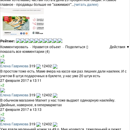
главное - продавцы больше не "зажимают"...
(читать далее)
Рейтинг:
Комментировать
·
Нравится объект
·
Поделиться
Действия ▼
показать все комментарии (4)
+3
Елена Гаврикова
319
12402
В простом тоже есть. Маме вчера на кассе как раз лишних дали наклеек. И с
учетом 8 штук подарочных в буклете, у нас уже 20 штук есть
27 февраля 2017 в 13:11
+2
Елена Гаврикова
319
12402
В обычном магазине Магнит у нас тоже выдают одинарную наклейку.
Двойные, наверное, в гипермаркетах
27 февраля 2017 в 13:13
+2
Елена Гаврикова
319
12402
Уже взяли маленький ножик за 49 р. Мне нравится, тяжеленький и режет