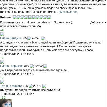
Очень вчера мне понравилось название одной статьи, посвященной Фуркаду
- "уберите психическую", так и хочется к ней добавить или охота на ведьм по-
французски... Я, конечно, уважаю людей со своей ярко выраженной
гражданской позицией. И даже понимаю ...
(читать далее)
Рейтинг:
Комментировать
·
Нравится объект
·
Поделиться
Действия ▼
показать все комментарии (5)
+4
Елена Ландыш
865
42248
А Шипулин - красавчик! Настоящий капитан сборной! Правильно он сказал
насчет единства и семейности команды. А Саше сейчас так нужна
поддержка! Антон - молодчина ! Понимаю этот его поступок и слова.
10 февраля 2017 в 10:29
+3
Елена Гаврикова
319
12402
Да, Бьерндален ведет себя намного порядочнее.
10 февраля 2017 в 12:30
+2
Татьяна Махова
295
20772
Шипулин - молодец, тактично все объяснил
11 февраля 2017 в 11:57
+50