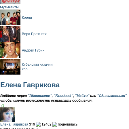
Музыканты
Корни
Вера Брежнева
Андрей Губин
Кубанский казачий
хор
Елена Гаврикова
Войдите через
"ВКонтакте"
,
"Facebook"
,
"Mail.ru"
или
"Одноклассники"
чтобы иметь возможность оставлять сообщения.
+3
Елена Гаврикова
319
12402
поделилась
9 октября 2017 в 12:58