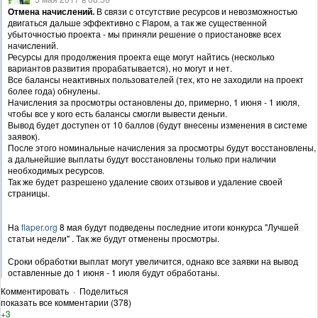
Отмена начислений.
В связи с отсутствие ресурсов и невозможностью
двигаться дальше эффективно с Flapом, а так же существенной
убыточностью проекта - мы приняли решение о приостановке всех
начислений.
Ресурсы для продолжения проекта еще могут найтись (несколько
вариантов развития прорабатывается), но могут и нет.
Все балансы неактивных пользователей (тех, кто не заходили на проект
более года) обнулены.
Начисления за просмотры остановлены до, примерно, 1 июня - 1 июля,
чтобы все у кого есть балансы смогли вывести деньги.
Вывод будет доступен от 10 баллов (будут внесены изменения в системе
заявок).
После этого номинальные начисления за просмотры будут восстановлены,
а дальнейшие выплаты будут восстановлены только при наличии
необходимых ресурсов.
Так же будет разрешено удаление своих отзывов и удаление своей
страницы.
На
flaper.org
8 мая будут подведены последние итоги конкурса "Лучшей
статьи недели" . Так же будут отменены просмотры.
Сроки обработки выплат могут увеличится, однако все заявки на вывод
оставленные до 1 июня - 1 июля будут обработаны.
Комментировать
·
Поделиться
показать все комментарии (378)
+3