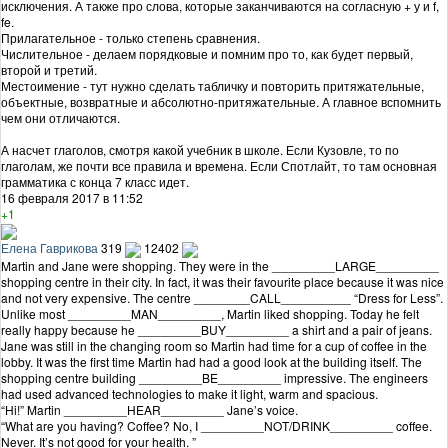
исключения. А также про слова, которые заканчиваются на согласную + у и f,
fe.
Прилагательное - только степень сравнения.
Числительное - делаем порядковые и помним про то, как будет первый,
второй и третий.
Местоимение - тут нужно сделать табличку и повторить притяжательные,
объектные, возвратные и абсолютно-притяжательные. А главное вспомнить
чем они отличаются.
А насчет глаголов, смотря какой учебник в школе. Если Кузовле, то по
глаголам, же почти все правила и времена. Если Спотлайт, то там основная
грамматика с конца 7 класс идет.
16 февраля 2017 в 11:52
+1
Елена Гаврикова
319
12402
Martin and Jane were shopping. They were in the _________LARGE_________
shopping centre in their city. In fact, it was their favourite place because it was nice
and not very expensive. The centre ________CALL__________ “Dress for Less”.
Unlike most _________MAN_________, Martin liked shopping. Today he felt
really happy because he _________BUY_________ a shirt and a pair of jeans.
Jane was still in the changing room so Martin had time for a cup of coffee in the
lobby. It was the first time Martin had had a good look at the building itself. The
shopping centre building _________BE_________ impressive. The engineers
had used advanced technologies to make it light, warm and spacious.
“Hi!” Martin _________HEAR_________ Jane’s voice.
“What are you having? Coffee? No, I _________NOT/DRINK_________ coffee.
Never. It’s not good for your health. ”