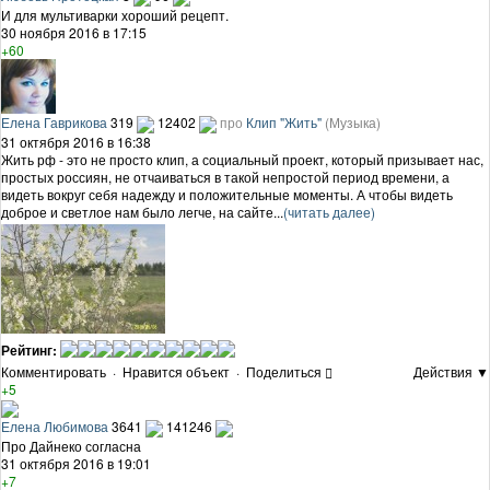
И для мультиварки хороший рецепт.
30 ноября 2016 в 17:15
+60
Елена Гаврикова
319
12402
про
Клип "Жить"
(Музыка)
31 октября 2016 в 16:38
Жить рф - это не просто клип, а социальный проект, который призывает нас,
простых россиян, не отчаиваться в такой непростой период времени, а
видеть вокруг себя надежду и положительные моменты. А чтобы видеть
доброе и светлое нам было легче, на сайте...
(читать далее)
Рейтинг:
Комментировать
·
Нравится объект
·
Поделиться
Действия ▼
+5
Елена Любимова
3641
141246
Про Дайнеко согласна
31 октября 2016 в 19:01
+7