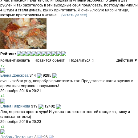
рублей и так захотелось в эти выходные себя побаловать, поэтому мы купили
4 штуки и стали думать, как их приготовить. Я очень люблю мясо и птицу,
которые приготовлены в казане. ...
(читать далее)
Рейтинг:
Комментировать
·
Нравится объект
·
Поделиться
Действия ▼
+5
Елена Донскова
314
9285
очень люблю утку, попробую приготовить так. Представляю какая вкусная и
ароматная морковка получилась!
29 ноября 2016 в 20:21
+4
Елена Гаврикова
319
12402
Лен, морковка просто чудо! И уточка так легко от костей отходила, пишу и
слюньки потекли)
29 ноября 2016 в 20:23
+2
Любовь Протоцкая
8
96