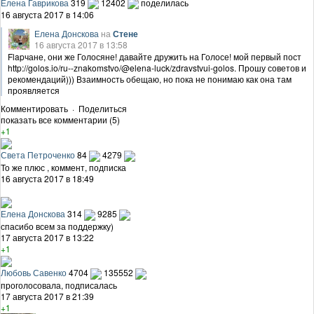
Елена Гаврикова
319
12402
поделилась
16 августа 2017 в 14:06
Елена Донскова
на
Стене
16 августа 2017 в 13:58
Flapчане, они же Голосяне! давайте дружить на Голосе! мой первый пост
http://golos.io/ru--znakomstvo/@elena-luck/zdravstvui-golos. Прошу советов и
рекомендаций))) Взаимность обещаю, но пока не понимаю как она там
проявляется
Комментировать
·
Поделиться
показать все комментарии (5)
+1
Света Петроченко
84
4279
То же плюс , коммент, подписка
16 августа 2017 в 18:49
Елена Донскова
314
9285
спасибо всем за поддержку)
17 августа 2017 в 13:22
+1
Любовь Савенко
4704
135552
проголосовала, подписалась
17 августа 2017 в 21:39
+1