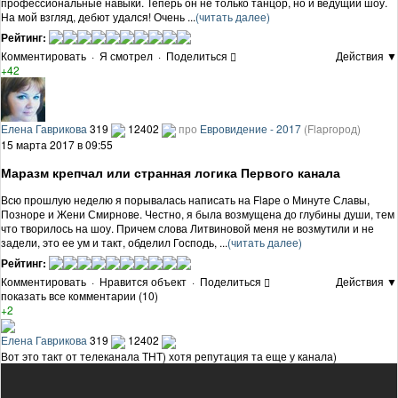
профессиональные навыки. Теперь он не только танцор, но и ведущий шоу.
На мой взгляд, дебют удался! Очень ...
(читать далее)
Рейтинг:
Комментировать
·
Я смотрел
·
Поделиться
Действия ▼
+42
Елена Гаврикова
319
12402
про
Евровидение - 2017
(Flapгород)
15 марта 2017 в 09:55
Маразм крепчал или странная логика Первого канала
Всю прошлую неделю я порывалась написать на Flapе о Минуте Славы,
Позноре и Жени Смирнове. Честно, я была возмущена до глубины души, тем
что творилось на шоу. Причем слова Литвиновой меня не возмутили и не
задели, это ее ум и такт, обделил Господь, ...
(читать далее)
Рейтинг:
Комментировать
·
Нравится объект
·
Поделиться
Действия ▼
показать все комментарии (10)
+2
Елена Гаврикова
319
12402
Вот это такт от телеканала ТНТ) хотя репутация та еще у канала)