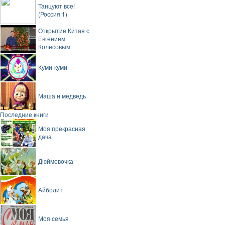
Танцуют все!
(Россия 1)
Открытие Китая с
Евгением
Колесовым
Куми-куми
Маша и медведь
Последние книги
Моя прекрасная
дача
Дюймовочка
Айболит
Моя семья