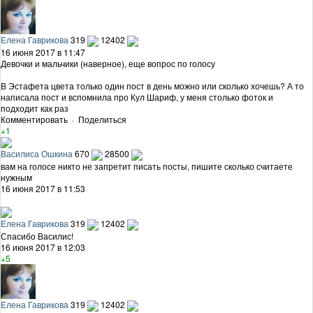
Елена Гаврикова
319
12402
16 июня 2017 в 11:47
Девочки и мальчики (наверное), еще вопрос по голосу
В Эстафета цвета только один пост в день можно или сколько хочешь? А то
написала пост и вспомнила про Кул Шариф, у меня столько фоток и
подходит как раз
Комментировать
·
Поделиться
+1
Василиса Ошкина
670
28500
вам на голосе никто не запретит писать посты, пишите сколько считаете
нужным
16 июня 2017 в 11:53
Елена Гаврикова
319
12402
Спасибо Василис!
16 июня 2017 в 12:03
+5
Елена Гаврикова
319
12402