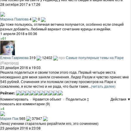
28 октября 2017 в 17:26
Марина Павлова
4
0
Да тоже пользуюсь, отличная ветчина получается, особенно если специй
разных добавить. Любимый вариант сочетание курицы и индейки.
1 апреля 2018 в 00:36
+61
Елена Гаврикова
319
12402
про
Самые популярные темы на Flapе
(Flapгород)
23 декабря 2016 в 19:03
Решила поделиться и своим топом этого года. Первый четыре места
неожиданно для меня заняли сочинения. Лидер Разум и чувство принес мне
545 рублей. Сочинения эти поломали систему просмотров на Flapе к
сожалению, я если честно и не рада, что были такие...
(читать далее)
Рейтинг:
Комментировать
·
Нравится объект
·
Поделиться
Действия ▼
показать все комментарии (9)
+4
Мария Пак
565
37947
Лена) ученики старательно рерайтили его, это сочинение)
23 декабря 2016 в 23:08