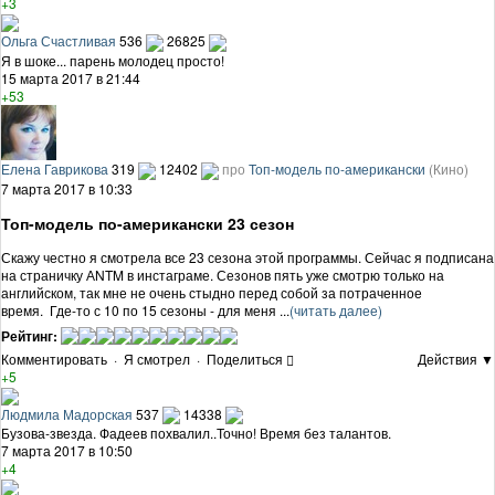
+3
Ольга Счастливая
536
26825
Я в шоке... парень молодец просто!
15 марта 2017 в 21:44
+53
Елена Гаврикова
319
12402
про
Топ-модель по-американски
(Кино)
7 марта 2017 в 10:33
Топ-модель по-американски 23 сезон
Скажу честно я смотрела все 23 сезона этой программы. Сейчас я подписана
на страничку АNTM в инстаграме. Сезонов пять уже смотрю только на
английском, так мне не очень стыдно перед собой за потраченное
время. Где-то с 10 по 15 сезоны - для меня ...
(читать далее)
Рейтинг:
Комментировать
·
Я смотрел
·
Поделиться
Действия ▼
+5
Людмила Мадорская
537
14338
Бузова-звезда. Фадеев похвалил..Точно! Время без талантов.
7 марта 2017 в 10:50
+4