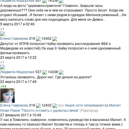
Людмила Мадорская
537
14338
А когда на фото "церковнослужителя"-Главного. Закрыли часы
дороженные??? Они себе ни в чем не отказывают. Просто бесит. Когда им
отдают Исаакий.. И бегает с ними рядом в одеждах-Милонов ряженный....Не
могу написать слово для них подходящее. Для меня он-Димон..
5 марта 2017 в 02:46
+1
Елена Гаврикова
319
12402
Депутат от КПРФ попросил Чайку проверить расследование ФБК о
Медведеве из новостей) Он еще б Чайку попросил и о нем одноименный
фильм проверить
22 марта 2017 в 13:32
+1
Людмила Мадорская
537
14338
Устанешь проверять...Дорог-нет. Где деньги на дороги?
22 марта 2017 в 17:49
+54
Елена Гаврикова
319
12402
про
Акция сети гипермаркетов Магнит
Ножи Fissler "Просто готовить с удовольствием"
(Flapгород)
27 февраля 2017 в 10:49
У нас в Томилино, наверное, поменялось руководство в магазинах Магнит. К
нам наконец-то приехал Магнит Косметик и теперь я там (а точнее мама с
моими хотелками) частый гость в день 20 процентной скидки. А самое