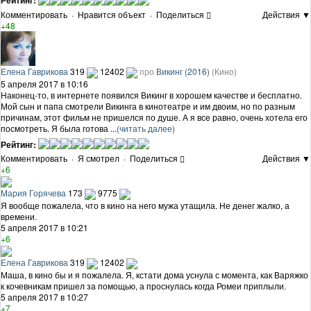
Комментировать
·
Нравится объект
·
Поделиться
Действия ▼
+48
Елена Гаврикова
319
12402
про
Викинг (2016)
(Кино)
5 апреля 2017 в 10:16
Наконец-то, в интернете появился Викинг в хорошем качестве и бесплатно.
Мой сын и папа смотрели Викинга в кинотеатре и им двоим, но по разным
причинам, этот фильм не пришелся по душе. А я все равно, очень хотела его
посмотреть. Я была готова ...
(читать далее)
Рейтинг:
Комментировать
·
Я смотрел
·
Поделиться
Действия ▼
+6
Мария Горячева
173
9775
Я вообще пожалела, что в кино на него мужа утащила. Не денег жалко, а
времени.
5 апреля 2017 в 10:21
+6
Елена Гаврикова
319
12402
Маша, в кино бы и я пожалела. Я, кстати дома уснула с момента, как Варяжко
к кочевникам пришел за помощью, а проснулась когда Ромеи приплыли.
5 апреля 2017 в 10:27
+7