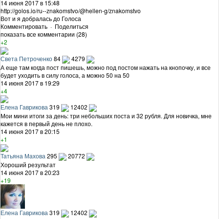
14 июня 2017 в 15:48
http://golos.io/ru--znakomstvo/@hellen-g/znakomstvo
Вот и я добралась до Голоса
Комментировать
·
Поделиться
показать все комментарии (28)
+2
Света Петроченко
84
4279
А еще там когда пост пишешь, можно под постом нажать на кнопочку, и все
будет уходить в силу голоса, а можно 50 на 50
14 июня 2017 в 19:29
+4
Елена Гаврикова
319
12402
Мои мини итоги за день: три небольших поста и 32 рубля. Для новичка, мне
кажется в первый день не плохо.
14 июня 2017 в 20:15
+1
Татьяна Махова
295
20772
Хороший результат
14 июня 2017 в 20:23
+19
Елена Гаврикова
319
12402