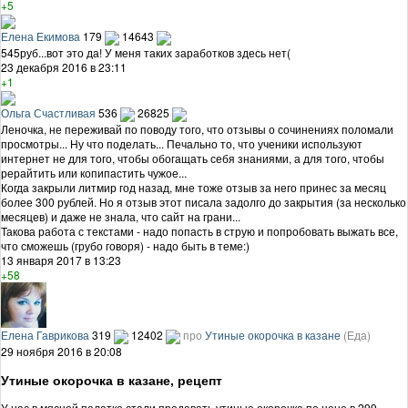
+5
Елена Екимова
179
14643
545руб...вот это да! У меня таких заработков здесь нет(
23 декабря 2016 в 23:11
+1
Ольга Счастливая
536
26825
Леночка, не переживай по поводу того, что отзывы о сочинениях поломали
просмотры... Ну что поделать... Печально то, что ученики используют
интернет не для того, чтобы обогащать себя знаниями, а для того, чтобы
рерайтить или копипастить чужое...
Когда закрыли литмир год назад, мне тоже отзыв за него принес за месяц
более 300 рублей. Но я отзыв этот писала задолго до закрытия (за несколько
месяцев) и даже не знала, что сайт на грани...
Такова работа с текстами - надо попасть в струю и попробовать выжать все,
что сможешь (грубо говоря) - надо быть в теме:)
13 января 2017 в 13:23
+58
Елена Гаврикова
319
12402
про
Утиные окорочка в казане
(Еда)
29 ноября 2016 в 20:08
Утиные окорочка в казане, рецепт
У нас в мясной палатке стали продавать утиные окорочка по цене в 299