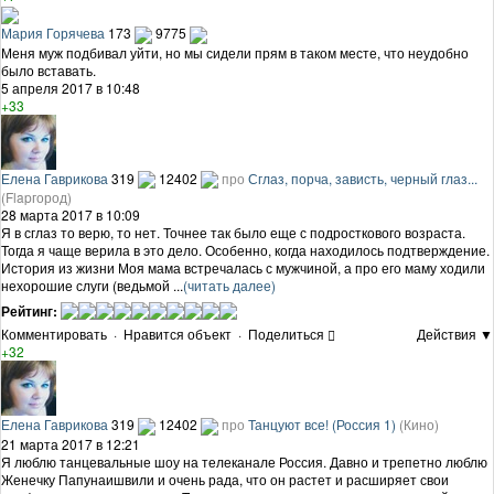
Мария Горячева
173
9775
Меня муж подбивал уйти, но мы сидели прям в таком месте, что неудобно
было вставать.
5 апреля 2017 в 10:48
+33
Елена Гаврикова
319
12402
про
Сглаз, порча, зависть, черный глаз...
(Flapгород)
28 марта 2017 в 10:09
Я в сглаз то верю, то нет. Точнее так было еще с подросткового возраста.
Тогда я чаще верила в это дело. Особенно, когда находилось подтверждение.
История из жизни Моя мама встречалась с мужчиной, а про его маму ходили
нехорошие слуги (ведьмой ...
(читать далее)
Рейтинг:
Комментировать
·
Нравится объект
·
Поделиться
Действия ▼
+32
Елена Гаврикова
319
12402
про
Танцуют все! (Россия 1)
(Кино)
21 марта 2017 в 12:21
Я люблю танцевальные шоу на телеканале Россия. Давно и трепетно люблю
Женечку Папунаишвили и очень рада, что он растет и расширяет свои