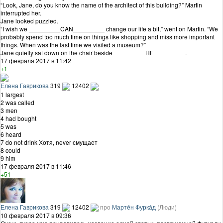
“Look, Jane, do you know the name of the architect of this building?” Martin
interrupted her.
Jane looked puzzled.
“I wish we _________CAN_________ change our life a bit,” went on Martin. “We
probably spend too much time on things like shopping and miss more important
things. When was the last time we visited a museum?”
Jane quietly sat down on the chair beside _________HE_________.
17 февраля 2017 в 11:42
+1
Елена Гаврикова
319
12402
1 largest
2 was called
3 men
4 had bought
5 was
6 heard
7 do not drink Хотя, never смущает
8 could
9 him
17 февраля 2017 в 11:46
+51
Елена Гаврикова
319
12402
про
Марте́н Фурка́д
(Люди)
10 февраля 2017 в 09:36