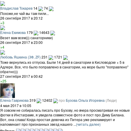
Владислав Токарев
14
74
Похоже,не чай вы там пили...
26 сентября 2017 в 20:12
+3
Елена Екимова
179
14643
Везет вам всем))) санаторники)
26 сентября 2017 в 23:00
+4
Любовь Яшкина (ЗФ, ZF)
231
1721
Тоже вернулись из отпуска. Были 14 дней в санатории в Кисловодске + 5 в
Адлере. Все, что было поправлено в санатории, на море было "поправлено"
обратно)))
27 сентября 2017 в 00:42
+25
Елена Гаврикова
319
12402
про
Бузова Ольга Игоревна
(Люди)
4 мая 2017 в 10:05
Я совсем не собиралась писать про Бузову, но вчера просматривая ее новые
фотки в Инстаграме, я увидела совместное фото и пост про Диму Билана.
Вот, она слава! Когда простая девочка из Питера уже рекламирует и
напоминает про признанных звезд нашего ...
(читать далее)
Рейтинг: