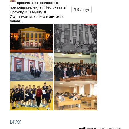
прошла всех прелестных
преподавателей))) и Пестряева, и
Я был тут
Прахову, и Янчушку, и
Султанмагомедовича и других не
менее ...
БГАУ
рейтинг:
8.1
( отзывы:
12
)