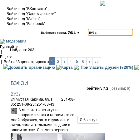
Войти под "ВКонтакте"
Войти под "Одноклассники"
Войти под "Mail.ru"
Войти под "Facebook"
Уфа
▼
Выберите город:
Модерация
|
Русский
Найдено: 203
|
Еще
1
2
3
4
5
6
>
>>
|
Войти / Зарегистрироваться
Добавить организацию
Карта
Пригласить друзей (+20%)
ВЗФЭИ
рейтинг:
7.2
( отзывы:
6
)
ВУЗы
ул Мустая Карима, 69/1
251-08-
35; 251-08-23; 251-08-43
А мне этот институт не
понравился как и многим кто со
мной обучался, зато отучилась с
Я был тут
очень замечательными людьми в
одном потоке. С самого первого ...