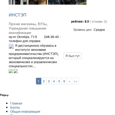
ИНСТЭП
рейтинг:
8.0
( отзывы:
2
)
Прочие магазины
,
ВУЗы
,
Учреждения повышения
Уровень цен:
Средне
квалификации
пр-кт Октября, 71/3
248-36-40 -
телефон для справок
Я дистанционно обучаюсь в
институте экономики
предпринимательства (ИНСТЭП),
Я был тут
который специализируется на
экономических и управленческих
специальностях....
1
2
3
4
5
6
>
>>
Flapер
Главная
Баллы
Общая информация