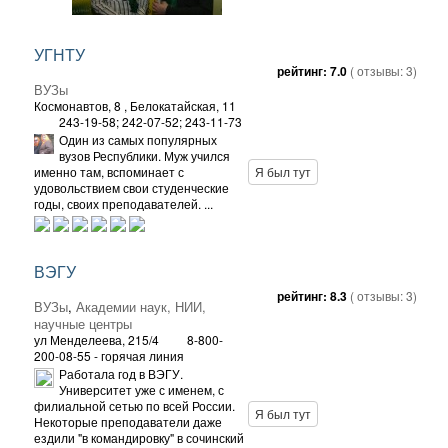
УГНТУ
рейтинг:
7.0
( отзывы:
3
)
ВУЗы
Космонавтов, 8
, Белокатайская, 11
243-19-58; 242-07-52; 243-11-73
Один из самых популярных
вузов Республики. Муж учился
именно там, вспоминает с
Я был тут
удовольствием свои студенческие
годы, своих преподавателей. ...
ВЭГУ
рейтинг:
8.3
( отзывы:
3
)
ВУЗы
,
Академии наук, НИИ,
научные центры
ул Менделеева, 215/4
8-800-
200-08-55 - горячая линия
Работала год в ВЭГУ.
Университет уже с именем, с
филиальной сетью по всей России.
Я был тут
Некоторые преподаватели даже
ездили "в командировку" в сочинский