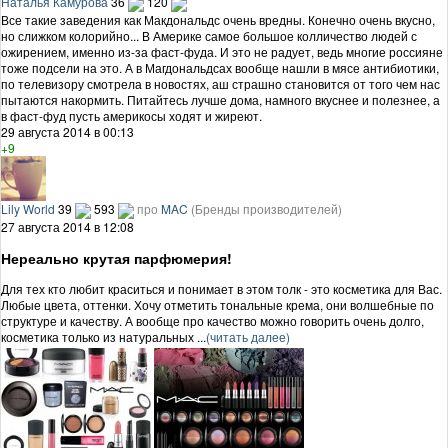
Наталья Камурова
36
120
Все такие заведения как Макдональдс очень вредны. Конечно очень вкусно,
но слижком колорийно... В Америке самое большое колличество людей с
ожирением, именно из-за фаст-фуда. И это не радует, ведь многие россияне
тоже подсели на это. А в Магдональдсах вообще нашли в мясе антибиотики,
по телевизору смотрела в новостях, аш страшно становится от того чем нас
пытаются накормить. Питайтесь лучше дома, намного вкуснее и полезнее, а
в фаст-фуд пусть америкосы ходят и жиреют.
29 августа 2014 в 00:13
+9
Lily World
39
593
про
MAC
(Бренды производителей)
27 августа 2014 в 12:08
Нереально крутая парфюмерия!
Для тех кто любит краситься и понимает в этом толк - это косметика для Вас.
Любые цвета, оттенки. Хочу отметить тональные крема, они волшебные по
структуре и качеству. А вообще про качество можно говорить очень долго,
косметика только из натуральных ...
(читать далее)