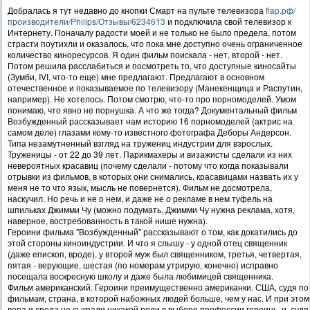
Добралась я тут недавно до кнопки Смарт на пульте телевизора
flap.рф/
производители/Philips/Отзывы/6234613
и подключила свой телевизор к
Интернету. Поначалу радости моей и не только не было предела, потом
страсти поутихли и оказалось, что пока мне доступно очень ограниченное
количество киноресурсов. Я один фильм поискала - нет, второй - нет.
Потом решила расслабиться и посмотреть то, что доступные киносайты
(Зумби, IVI, что-то еще) мне предлагают. Предлагают в основном
отечественное и показываемое по телевизору (Манекенщица и Распутин,
например). Не хотелось. Потом смотрю, что-то про порномоделей. Умом
понимаю, что явно не порнушка. А что же тогда? Документальный фильм
Возбужденный рассказывает нам историю 16 порномоделей (актрис на
самом деле) глазами кому-то известного фотографа Деборы Андерсон.
Типа незамутненный взгляд на тружениц индустрии для взрослых.
Труженицы - от 22 до 39 лет. Парикмахеры и визажисты сделали из них
невероятных красавиц (почему сделали - потому что когда показывали
отрывки из фильмов, в которых они снимались, красавицами назвать их у
меня не то что язык, мысль не повернется). Фильм не досмотрела,
наскучил. Но речь и не о нем, и даже не о рекламе в нем туфель на
шпильках Джимми Чу (можно подумать, Джимми Чу нужна реклама, хотя,
наверное, востребованность в такой нише нужна).
Героини фильма "Возбужденный" рассказывают о том, как докатились до
этой стороны киноиндустрии. И что я слышу - у одной отец священник
(даже епископ, вроде), у второй муж был священником, третья, четвертая,
пятая - верующие, шестая (по номерам утрирую, конечно) исправно
посещала воскресную школу и даже была любимицей священника.
Фильм американский. Героини преимущественно американки. США, судя по
фильмам, страна, в которой набожных людей больше, чем у нас. И при этом
вера и среда не сыграли никакой роли в выборе профессии героинь, и, судя