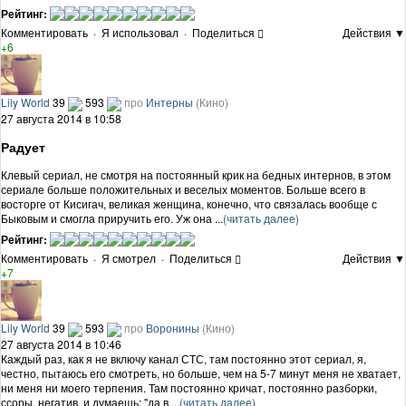
Рейтинг:
Комментировать
·
Я использовал
·
Поделиться
Действия ▼
+6
Lily World
39
593
про
Интерны
(Кино)
27 августа 2014 в 10:58
Радует
Клевый сериал, не смотря на постоянный крик на бедных интернов, в этом
сериале больше положительных и веселых моментов. Больше всего в
восторге от Кисигач, великая женщина, конечно, что связалась вообще с
Быковым и смогла приручить его. Уж она ...
(читать далее)
Рейтинг:
Комментировать
·
Я смотрел
·
Поделиться
Действия ▼
+7
Lily World
39
593
про
Воронины
(Кино)
27 августа 2014 в 10:46
Каждый раз, как я не включу канал СТС, там постоянно этот сериал, я,
честно, пытаюсь его смотреть, но больше, чем на 5-7 минут меня не хватает,
ни меня ни моего терпения. Там постоянно кричат, постоянно разборки,
ссоры, негатив, и думаешь: "да в ...
(читать далее)