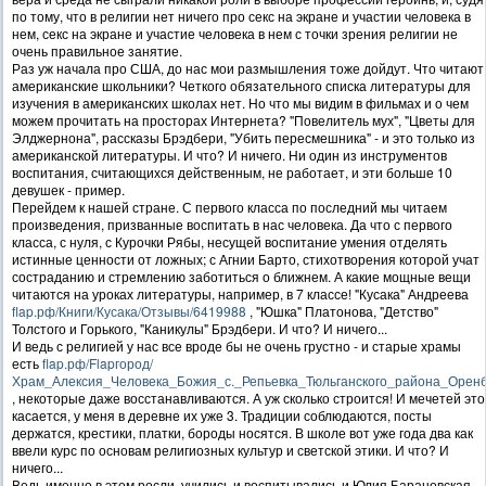
по тому, что в религии нет ничего про секс на экране и участии человека в
нем, секс на экране и участие человека в нем с точки зрения религии не
очень правильное занятие.
Раз уж начала про США, до нас мои размышления тоже дойдут. Что читают
американские школьники? Четкого обязательного списка литературы для
изучения в американских школах нет. Но что мы видим в фильмах и о чем
можем прочитать на просторах Интернета? "Повелитель мух", "Цветы для
Элджернона", рассказы Брэдбери, "Убить пересмешника" - и это только из
американской литературы. И что? И ничего. Ни один из инструментов
воспитания, считающихся действенным, не работает, и эти больше 10
девушек - пример.
Перейдем к нашей стране. С первого класса по последний мы читаем
произведения, призванные воспитать в нас человека. Да что с первого
класса, с нуля, с Курочки Рябы, несущей воспитание умения отделять
истинные ценности от ложных; с Агнии Барто, стихотворения которой учат
состраданию и стремлению заботиться о ближнем. А какие мощные вещи
читаются на уроках литературы, например, в 7 классе! "Кусака" Андреева
flap.рф/Книги/Кусака/Отзывы/6419988
, "Юшка" Платонова, "Детство"
Толстого и Горького, "Каникулы" Брэдбери. И что? И ничего...
И ведь с религией у нас все вроде бы не очень грустно - и старые храмы
есть
flap.рф/Flapгород/
Храм_Алексия_Человека_Божия_с._Репьевка_Тюльганского_района_Оренб
, некоторые даже восстанавливаются. А уж сколько строится! И мечетей это
касается, у меня в деревне их уже 3. Традиции соблюдаются, посты
держатся, крестики, платки, бороды носятся. В школе вот уже года два как
ввели курс по основам религиозных культур и светской этики. И что? И
ничего...
Ведь именно в этом росли, учились и воспитывались и Юлия Барановская