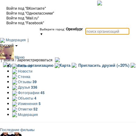
Войти под "ВКонтакте"
Войти под "Одноклассники"
Войти под "Mail.ru"
Войти под "Facebook"
Оренбург
Выберите город:
▼
Модерация
|
Русский
|
Еще
Меню
|
Войти / Зарегистрироваться
Добавить организацию
Карта
Пригласить друзей (+20%)
Главная
Новости
Стенка
Отзывы
39
Друзья
336
Фотографии
45
Объекты
4
Изменения
5
Отметки
52
Модерация
Последние фильмы