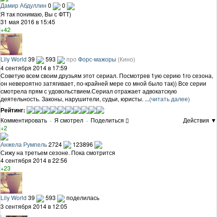
Дамир Абдуллин
0
0
Я так понимаю, Вы с ФТТ)
31 мая 2016 в 15:45
+42
Lily World
39
593
про
Форс-мажоры
(Кино)
4 сентября 2014 в 17:59
Советую всем своим друзьям этот сериал. Посмотрев 1ую серию 1го сезона,
он невероятно затягивает, по-крайней мере со мной было так)) Все серии
смотрела прям с удовольствием.Сериал отражает адвокатскую
деятельность. Законы, нарушители, судьи, юристы. ...
(читать далее)
Рейтинг:
Комментировать
·
Я смотрел
·
Поделиться
Действия ▼
+2
Анжела Румпель
2724
123896
Сижу на третьем сезоне. Пока смотрится
4 сентября 2014 в 22:56
+23
Lily World
39
593
поделилась
3 сентября 2014 в 12:05