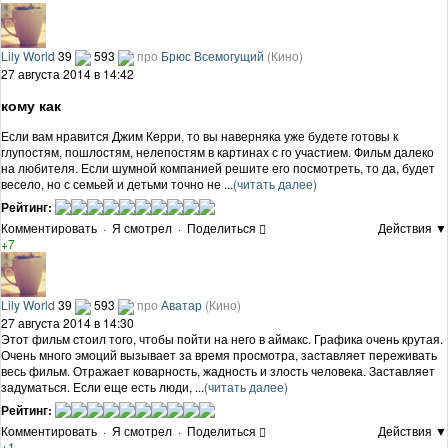
Lily World
39
593
про
Брюс Всемогущий
(Кино)
27 августа 2014 в 14:42
кому как
Если вам нравится Джим Керри, то вы наверняка уже будете готовы к
глупостям, пошлостям, нелепостям в картинах с го участием. Фильм далеко
на любителя. Если шумной компанией решите его посмотреть, то да, будет
весело, но с семьей и детьми точно не ...
(читать далее)
Рейтинг:
Комментировать
·
Я смотрел
·
Поделиться
Действия ▼
+7
Lily World
39
593
про
Аватар
(Кино)
27 августа 2014 в 14:30
Этот фильм стоил того, чтобы пойти на него в аймакс. Графика очень крутая.
Очень много эмоций вызывает за время просмотра, заставляет переживать
весь фильм. Отражает коварность, жадность и злость человека. Заставляет
задуматься. Если еще есть люди, ...
(читать далее)
Рейтинг:
Комментировать
·
Я смотрел
·
Поделиться
Действия ▼
+1