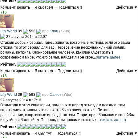
Рейтинг:
Комментировать
·
Я смотрел
·
Поделиться
Действия ▼
+16
Lily World
39
593
про
Клон
(Кино)
27 августа 2014 в 22:07
Старый добрый сериал. Танец живота, восточные мотивы, если это ваша
стихия, то этот сериал для вас. Пересечение нескольких линий любви,
романы, интриги. Клонирование человека, как клон будет жить в
современном мире, кто его семья, найдет ли он свое...
(читать далее)
Рейтинг:
Комментировать
·
Я смотрел
·
Поделиться
Действия ▼
+13
Lily World
39
593
про
Салют
(Уфа)
27 августа 2014 в 17:13
Отдыхала в этом санатории, помню, что перед отъездом плакала, там
сплотились отрядом, что не охото было расставаться. Питание,
развлечение, спортивные игры, дискотеки. Территория большая и волейбол
и футбол и баскетбол. По выходным просили вожатых ...
(читать далее)
Рейтинг:
Комментировать
·
Я был тут
·
Поделиться
Действия ▼
+10