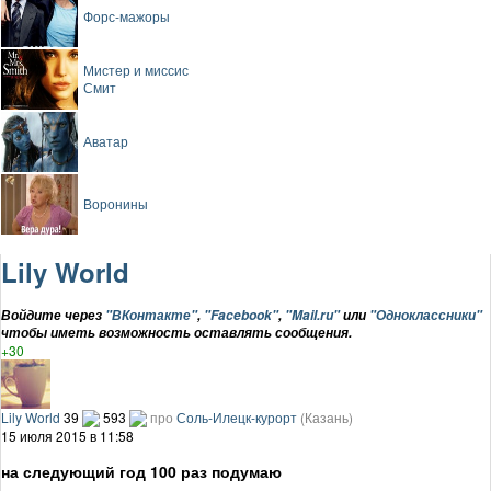
Форс-мажоры
Мистер и миссис
Смит
Аватар
Воронины
Lily World
Войдите через
"ВКонтакте"
,
"Facebook"
,
"Mail.ru"
или
"Одноклассники"
чтобы иметь возможность оставлять сообщения.
+30
Lily World
39
593
про
Соль-Илецк-курорт
(Казань)
15 июля 2015 в 11:58
на следующий год 100 раз подумаю