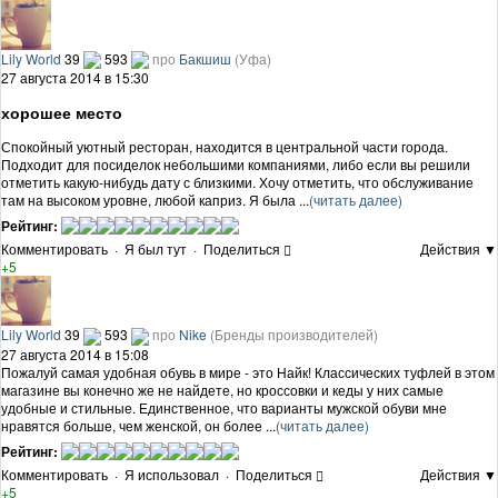
Lily World
39
593
про
Бакшиш
(Уфа)
27 августа 2014 в 15:30
хорошее место
Спокойный уютный ресторан, находится в центральной части города.
Подходит для посиделок небольшими компаниями, либо если вы решили
отметить какую-нибудь дату с близкими. Хочу отметить, что обслуживание
там на высоком уровне, любой каприз. Я была ...
(читать далее)
Рейтинг:
Комментировать
·
Я был тут
·
Поделиться
Действия ▼
+5
Lily World
39
593
про
Nike
(Бренды производителей)
27 августа 2014 в 15:08
Пожалуй самая удобная обувь в мире - это Найк! Классических туфлей в этом
магазине вы конечно же не найдете, но кроссовки и кеды у них самые
удобные и стильные. Единственное, что варианты мужской обуви мне
нравятся больше, чем женской, он более ...
(читать далее)
Рейтинг:
Комментировать
·
Я использовал
·
Поделиться
Действия ▼
+5