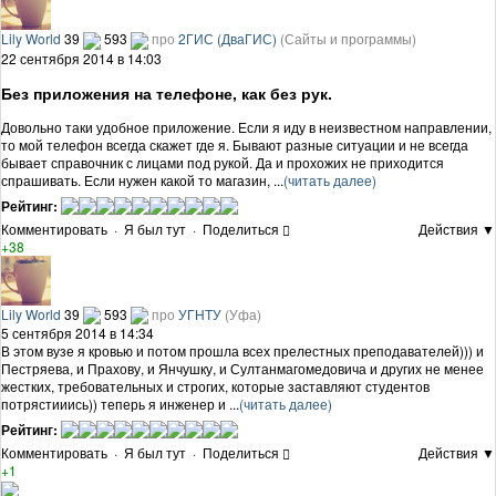
Lily World
39
593
про
2ГИС (ДваГИС)
(Сайты и программы)
22 сентября 2014 в 14:03
Без приложения на телефоне, как без рук.
Довольно таки удобное приложение. Если я иду в неизвестном направлении,
то мой телефон всегда скажет где я. Бывают разные ситуации и не всегда
бывает справочник с лицами под рукой. Да и прохожих не приходится
спрашивать. Если нужен какой то магазин, ...
(читать далее)
Рейтинг:
Комментировать
·
Я был тут
·
Поделиться
Действия ▼
+38
Lily World
39
593
про
УГНТУ
(Уфа)
5 сентября 2014 в 14:34
В этом вузе я кровью и потом прошла всех прелестных преподавателей))) и
Пестряева, и Прахову, и Янчушку, и Султанмагомедовича и других не менее
жестких, требовательных и строгих, которые заставляют студентов
потрястииись)) теперь я инженер и ...
(читать далее)
Рейтинг:
Комментировать
·
Я был тут
·
Поделиться
Действия ▼
+1