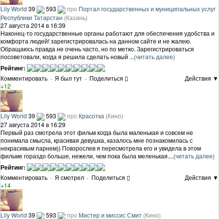
Lily World
39
593
про
Портал государственных и муниципальных услуг
Республики Татарстан
(Казань)
27 августа 2014 в 16:39
Наконец-то государственные органы работают для обеспечения удобства и
комфорта людей! зарегистрировалась на данном сайте и не жалею.
Обращаюсь правда не очень часто, но по метко. Зарегистрироваться
посоветовали, когда я решила сделать новый ...
(читать далее)
Рейтинг:
Комментировать
·
Я был тут
·
Поделиться
Действия ▼
+12
Lily World
39
593
про
Красотка
(Кино)
27 августа 2014 в 16:29
Первый раз смотрела этот фильм когда была маленькая и совсем не
понимала смысла, красивая девушка, казалось мне познакомилась с
некрасивым парнем)) Повзрослев я пересмотрела его и увидела в этом
фильме гораздо больше, нежели, чем пока была меленькая....
(читать далее)
Рейтинг:
Комментировать
·
Я смотрел
·
Поделиться
Действия ▼
+14
Lily World
39
593
про
Мистер и миссис Смит
(Кино)