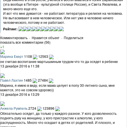
(эта вообще в Питере - культурной столице России), и Света Яковлева, и
много-много еще кто.
И вот что мне думается - не работают литература и религия на человека.
Не вытаскивают в нем человеческое. Или нет уже в человеке ничего
человеческого, потому и не работают.
Рейтинг:
Комментировать
·
Нравится объект
·
Поделиться
показать все комментарии (56)
+1
Марина Екерт
1108
12563
не считаю воспитание мартышкиным трудом что то да осядет в ребенке
13 декабря 2016 в 11:38
Павел Лахтин
1485
27484
Марина, я имею в виду, если мама целует в попу 30-летнего сына, мне
кажется, это не совсем здорово))
13 декабря 2016 в 13:29
Анжела Румпель
2724
123896
Обязательно осядет, да только у каждого разное. У кого дозволенность
поднять руку на женщину, у кого пристрастие к алкоголю, у кого
распущенность. Много что оседает в детях от родителей. И плохого, и
хорошего.