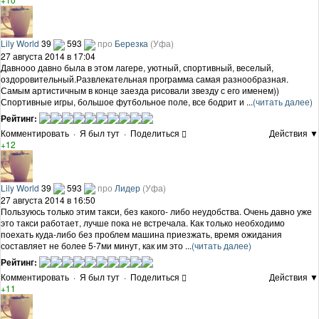
Lily World
39
593
про
Березка
(Уфа)
27 августа 2014 в 17:04
Давнооо давно была в этом лагере, уютный, спортивный, веселый,
оздоровительный.Развлекательная программа самая разнообразная.
Самым артистичным в конце заезда рисовали звезду с его именем))
Спортивные игры, большое футбольное поле, все бодрит и ...
(читать далее)
Рейтинг:
Комментировать
·
Я был тут
·
Поделиться
Действия ▼
+12
Lily World
39
593
про
Лидер
(Уфа)
27 августа 2014 в 16:50
Пользуюсь только этим такси, без какого- либо неудобства. Очень давно уже
это такси работает, лучше пока не встречала. Как только необходимо
поехать куда-либо без проблем машина приезжать, время ожидания
составляет не более 5-7ми минут, как им это ...
(читать далее)
Рейтинг:
Комментировать
·
Я был тут
·
Поделиться
Действия ▼
+11