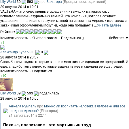
Lily World
39
593
про
Вальтера
(Бренды производителей)
29 августа 2014 в 12:01
VALTERA – это качественные украшения из лучших материалов, с
использованием натуральных камней.Эта компания, которая создает
украшения — начиная от закупки камней на известных мировых выставках и
заканчивая оформлением покупки, когда она попадает в ...
(читать далее)
Рейтинг:
Комментировать
·
Я использовал
·
Поделиться
Действия ▼
+1
Александр Кулагин
0
0
28 августа 2014 в 20:37
Спасибо тем людям, которые вошли в мою жизнь и сделали ее прекрасной. И
еще, спасибо тем людям, которые вышли из нее и сделали ее еще лучше.
Комментировать
·
Поделиться
+10
Lily World
39
593
поделилась
28 августа 2014 в 10:05
Анжела Румпель
про
Можно ли воспитать человека в человеке или все
предопределено?
(Flapгород)
21 августа 2014 в 22:11
Похоже, воспитание - это мартышкин труд