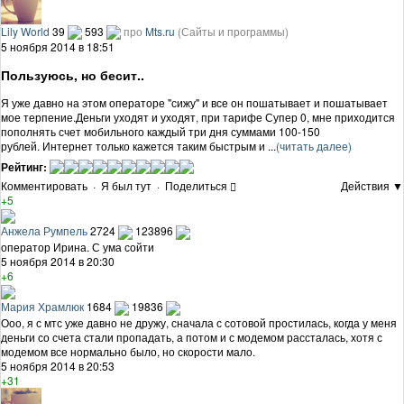
Lily World
39
593
про
Mts.ru
(Сайты и программы)
5 ноября 2014 в 18:51
Пользуюсь, но бесит..
Я уже давно на этом операторе "сижу" и все он пошатывает и пошатывает
мое терпение.Деньги уходят и уходят, при тарифе Супер 0, мне приходится
пополнять счет мобильного каждый три дня суммами 100-150
рублей. Интернет только кажется таким быстрым и ...
(читать далее)
Рейтинг:
Комментировать
·
Я был тут
·
Поделиться
Действия ▼
+5
Анжела Румпель
2724
123896
оператор Ирина. С ума сойти
5 ноября 2014 в 20:30
+6
Мария Храмлюк
1684
19836
Ооо, я с мтс уже давно не дружу, сначала с сотовой простилась, когда у меня
деньги со счета стали пропадать, а потом и с модемом рассталась, хотя с
модемом все нормально было, но скорости мало.
5 ноября 2014 в 20:53
+31