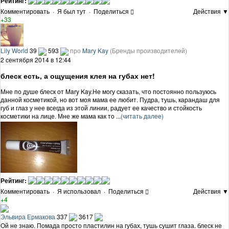
Рейтинг:
Комментировать
·
Я был тут
·
Поделиться
Действия ▼
+33
Lily World
39
593
про
Mary Kay
(Бренды производителей)
2 сентября 2014 в 12:44
блеск есть, а ощущения клея на губах нет!
Мне по душе блеск от Mary Kay.Не могу сказать, что постоянно пользуюсь
данной косметикой, но вот моя мама ее любит. Пудра, тушь, карандаш для
губ и глаз у нее всегда из этой линии, радует ее качество и стойкость
косметики на лице. Мне же мама как то ...
(читать далее)
Рейтинг:
Комментировать
·
Я использовал
·
Поделиться
Действия ▼
+4
Эльвира Ермакова
337
3617
Ой не знаю. Помада просто пластилин на губах, тушь сушит глаза. блеск не