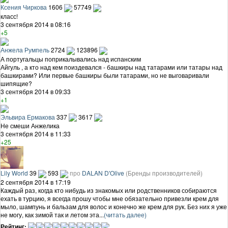
Ксения Чиркова
1606
57749
класс!
3 сентября 2014 в 08:16
+5
Анжела Румпель
2724
123896
А португальцы поприкалывались над испанским
Айгуль , а кто над кем поиздевался - башкиры над татарами или татары над
башкирами? Или первые башкиры были татарами, но не выговаривали
шипящие?
3 сентября 2014 в 09:33
+1
Эльвира Ермакова
337
3617
Не смеши Анжелика
3 сентября 2014 в 11:33
+25
Lily World
39
593
про
DALAN D'Olive
(Бренды производителей)
2 сентября 2014 в 17:19
Каждый раз, когда кто нибудь из знакомых или родственников собираются
ехать в турцию, я всегда прошу чтобы мне обязательно привезли крем для
мыло, шампунь и бальзам для волос и конечно же крем для рук. Без них я уже
не могу, как зимой так и летом эта...
(читать далее)
Рейтинг: