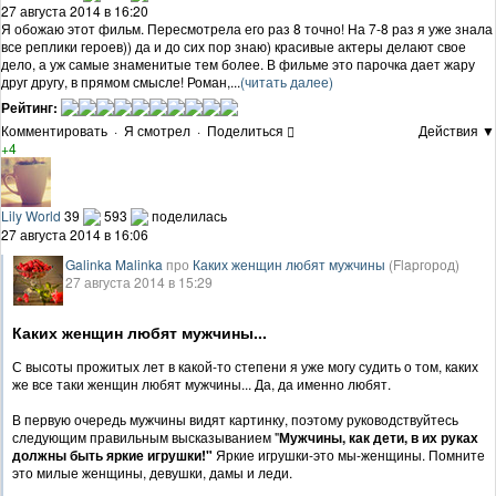
27 августа 2014 в 16:20
Я обожаю этот фильм. Пересмотрела его раз 8 точно! На 7-8 раз я уже знала
все реплики героев)) да и до сих пор знаю) красивые актеры делают свое
дело, а уж самые знаменитые тем более. В фильме это парочка дает жару
друг другу, в прямом смысле! Роман,...
(читать далее)
Рейтинг:
Комментировать
·
Я смотрел
·
Поделиться
Действия ▼
+4
Lily World
39
593
поделилась
27 августа 2014 в 16:06
Galinka Malinka
про
Каких женщин любят мужчины
(Flapгород)
27 августа 2014 в 15:29
Каких женщин любят мужчины...
С высоты прожитых лет в какой-то степени я уже могу судить о том, каких
же все таки женщин любят мужчины... Да, да именно любят.
В первую очередь мужчины видят картинку, поэтому руководствуйтесь
следующим правильным высказыванием "
Мужчины, как дети, в их руках
должны быть яркие игрушки!"
Яркие игрушки-это мы-женщины. Помните
это милые женщины, девушки, дамы и леди.