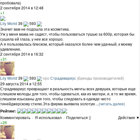
пробовала)
2 сентября 2014 в 12:48
+1
Lily World
39
593
Значит вам не подошла эта косметика.
Уж у меня мама не садист, чтобы пользоваться тушью за 600р, которая бы
сушила ей глаза, у нее все хорошо.
А я пользовалась блеском, который оказался более чем удачный, к моему
удивлению.
2 сентября 2014 в 16:32
+31
Lily World
39
593
про
Страдивариус
(Бренды производителей)
29 августа 2014 в 12:55
Страдивариус превращает в реальность мечты всех девушек, которые еще
слишком молоды для того, чтобы одеваться, как их матери, и, в то же время,
слишком изысканы для того, чтобы следовать в одежде чисто
тинейджерскому стилю.Эта фирма выявила золотую ...
(читать далее)
Рейтинг:
Комментировать
·
Я использовал
·
Поделиться
Действия ▼
+26