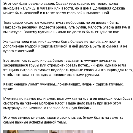
Этот сей факт реально важен. Одевайтесь красиво не только, когда
выходите на улицу, в магазин или в гости, но и дома. Домашняя одежда
может быть дешевой и в то же время красивой и выглаженной.
Тоже самое касается макияжа, пусть неброский, но он должен быть.
Накрасить реснички, подвести брови, чуть румян, малость блеска для губ и
вы в ажуре. Вашему мужчине никогда не должно быть стыдно за вас.
Женщина пред мужчиной должна быть больше не умной, а хитрой, в
дополнение мудрой и харизматичной, в ней должна быть изюминка, а не
курага с косточкой.
Все знают как трудно иногда бывает заставить мужчину почистить
засорившиеся трубы или отремонтировать потекший кран, однако если
женщина хитра она сможет подобрать нужные слова и интонацию для того,
чтобы все-таки он это сделал своими золотыми ручками.
Каких женщин любят мужчины...понимающих, мудрых, харизматичных,
ярких...
Мужчина по натуре полигамен, поэтому как ни крути он периодически будет
смотреть на "свежее молодое мясо". Наше дело иметь при всем этом
выдержку и понимание, а главное большую Любовь!
Это мое личное мнение, пишите свои отзывы, будем брать на заметку
самые важные аспекты данной темы.