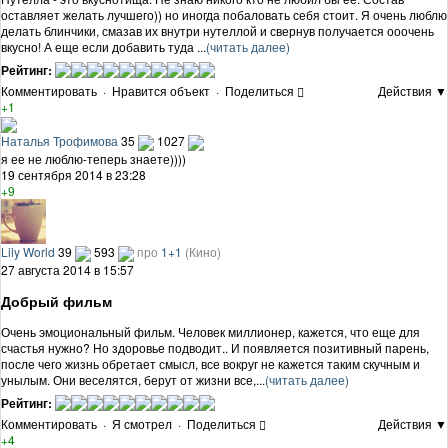
оставляет желать лучшего)) но иногда побаловать себя стоит. Я очень люблю
делать блинчики, смазав их внутри нутеллой и свернув получается ооочень
вкусно! А еще если добавить туда ...
(читать далее)
Рейтинг:
Комментировать
·
Нравится объект
·
Поделиться
Действия ▼
+1
Наталья Трофимова
35
1027
я ее не люблю-теперь знаете))))
19 сентября 2014 в 23:28
+9
Lily World
39
593
про
1+1
(Кино)
27 августа 2014 в 15:57
Добрый фильм
Очень эмоциональный фильм. Человек миллионер, кажется, что еще для
счастья нужно? Но здоровье подводит.. И появляется позитивный парень,
после чего жизнь обретает смысл, все вокруг не кажется таким скучным и
унылым. Они веселятся, берут от жизни все,...
(читать далее)
Рейтинг:
Комментировать
·
Я смотрел
·
Поделиться
Действия ▼
+4