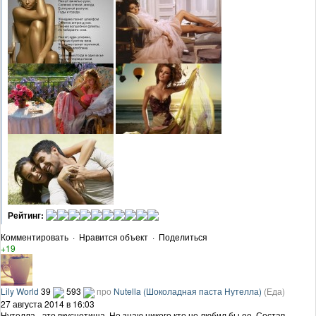
Рейтинг:
Комментировать
·
Нравится объект
·
Поделиться
+19
Lily World
39
593
про
Nutella (Шоколадная паста Нутелла)
(Еда)
27 августа 2014 в 16:03
Нутелла - это вкуснотища. Не знаю никого кто не любил бы ее. Состав