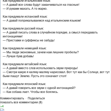
Как придумали итальянский язык:
— А давай все слова будут заканчиваться на гласные!
— И руками махать. А то жарко.
Как придумали испанский язык:
— А давай поприкалываемся над итальянским языком!
Как придумали русский язык:
— А давай писать слова в случайном порядке, а смысл передавать
интонациями!
— Приставки и суффиксы не забудь!
Как придумали немецкий язык:
— Мы люди экономные, зачем нам лишние пробелы?
— Лучше букв добавь!
Как придумали китайский язык:
— А давай вместо слов использовать звуки природы!
— Смотри какую я каляку-маляку нарисовал. Вот тут как бы Солнце, вот тут
быки пашут Землю. Пусть это означает стол!
Как придумали японский язык:
— А давай говорить все звуки с одной интонацией?
— Как собака лает. Чтобы все боялись.
Комментировать
·
Поделиться
показать все комментарии (8)
+4