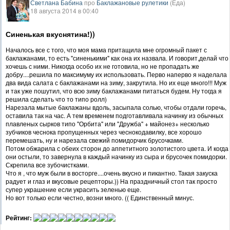
Светлана Бабина
про
Баклажановые рулетики
(Еда)
18 августа 2014 в 00:40
Синенькая вкуснятина!))
Началось все с того, что моя мама притащила мне огромный пакет с
баклажанами, то есть "синенькими" как она их назвала. И говорит,делай что
хочешь с ними. Никогда особо их не готовила, но не пропадать же
добру....решила по максимуму их использовать. Перво наперво я наделала
два вида салата с баклажанами на зиму, закрутила. Но их еще много!!! Муж
и так уже пошутил, что всю зиму баклажанами питаться будем. Ну тогда я
решила сделать что то типо ролл)
Нарезала мытые баклажаны вдоль, засыпала солью, чтобы отдали горечь,
оставила так на час. А тем временем подготавливала начинку из обычных
плавленых сырков типо "Орбита" или "Дружба" + майонез+ несколько
зубчиков чеснока пропущенных через чеснокодавилку, все хорошо
перемешать, ну и нарезала свежий помидорчик брусочками.
Потом обжарила с обеих сторон до аппетитного золотистого цвета. И когда
они остыли, то завернула в каждый начинку из сыра и брусочек помидорки.
Скрепила все зубочистками.
Что я , что муж были в восторге....очень вкусно и пикантно. Такая закуска
радует и глаз и вкусовые рецепторы.)) На праздничный стол так просто
супер украшение если украсить зеленью еще.
Но вот только если честно, возни много. (( Единственный минус.
Рейтинг: