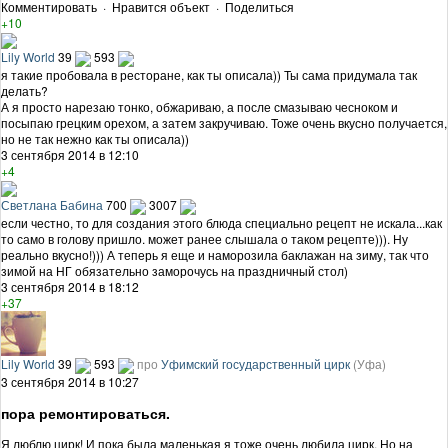
Комментировать
·
Нравится объект
·
Поделиться
+10
Lily World
39
593
я такие пробовала в ресторане, как ты описала)) Ты сама придумала так
делать?
А я просто нарезаю тонко, обжариваю, а после смазываю чесноком и
посыпаю грецким орехом, а затем закручиваю. Тоже очень вкусно получается,
но не так нежно как ты описала))
3 сентября 2014 в 12:10
+4
Светлана Бабина
700
3007
если честно, то для создания этого блюда специально рецепт не искала...как
то само в голову пришло. может ранее слышала о таком рецепте))). Ну
реально вкусно!))) А теперь я еще и наморозила баклажан на зиму, так что
зимой на НГ обязательно заморочусь на праздничный стол)
3 сентября 2014 в 18:12
+37
Lily World
39
593
про
Уфимский государственный цирк
(Уфа)
3 сентября 2014 в 10:27
пора ремонтироваться.
Я люблю цирк! И пока была маленькая я тоже очень любила цирк. Но на