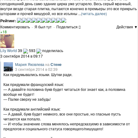
сегодняшний день само здание цирка уже устарело. Весь серый мрачный,
внутри везде старая плитка, пытаются конечно в премьеры это все прикрыть
шторами и прочей мишурой, но все изъяны ...
(читать далее)
Рейтинг:
Комментировать
·
Я был тут
·
Поделиться
Действия ▼
+18
Lily World
39
593
поделилась
3 сентября 2014 в 09:17
Мария Яковлева
на
Стене
3 сентября 2014 в 02:39
Как придумывались языки. Шутки ради.
Как придумали французский язык:
— А давайте половина букв будет читаться бог знает как, а половина
вообще не будет!
— Палки сверху не забудь!
Как придумали английский язык:
— А давай, букв будет немного, все они простые, но гласные пусть
читаются как попало.
— И чтобы значение слова менялось непредсказуемо в зависимости от
предлогов и социального статуса говорящего/пишущего!