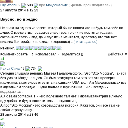
Lily World
39
593
про
Макдональдс
(Бренды производителей)
27 августа 2014 в 12:23
Вкусно, но вредно
Не знаю ни одного человека, который бы не нашел что-нибудь там себе по
душе. О вреде этих продуктов знают все, то они не портятся годами,
сохраняют свежий вид, да и вкус их не меняется, ну потому что там нет
никаких бактерий, ни плохих, ни хороших)) ...
(читать далее)
Рейтинг:
Комментировать
·
Я использовал
·
Поделиться
Действия ▼
+4
Раиса Сила
49
734
Сегодня слушала реплику Матвея Ганапольского... Это "Эхо Москвы". Так тот
без ума от Макдональдса. Он был возмущен тем, что вот эти проверки
надуманы, захотелось ответить на санкции USA, мол. А в Макдональдсах все
в идеальном порядке... Одна польза и вкуснотища... и он всегда их
поддерживал.
А я с вами согласна. Ничего полезного там нет. Глютаматанатрия в любую
еду добавь и будет восхитительная вкуснотища.
А про "Эхо Москвы" - это совсем другая история. Кажется, они все там не
любят страну нашу...
28 августа 2014 в 23:46
+3