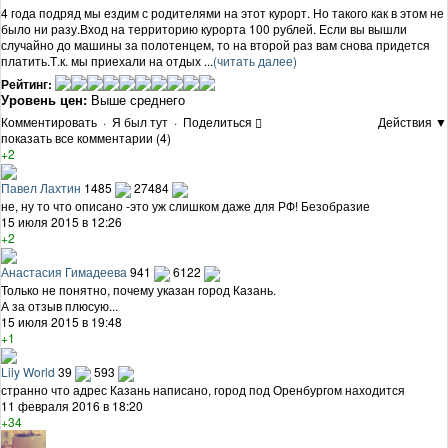
4 года подряд мы ездим с родителями на этот курорт. Но такого как в этом не
было ни разу.Вход на территорию курорта 100 рублей. Если вы вышли
случайно до машины за полотенцем, то на второй раз вам снова придется
платить.Т.к. мы приехали на отдых ...
(читать далее)
Рейтинг:
Уровень цен:
Выше среднего
Комментировать
·
Я был тут
·
Поделиться
Действия ▼
показать все комментарии (4)
+2
Павел Лахтин
1485
27484
не, ну то что описано -это уж слишком даже для РФ! Безобразие
15 июля 2015 в 12:26
+2
Анастасия Гимадеева
941
6122
Только не понятно, почему указан город Казань.
А за отзыв плюсую...
15 июля 2015 в 19:48
+1
Lily World
39
593
странно что адрес Казань написано, город под Оренбургом находится
11 февраля 2016 в 18:20
+34