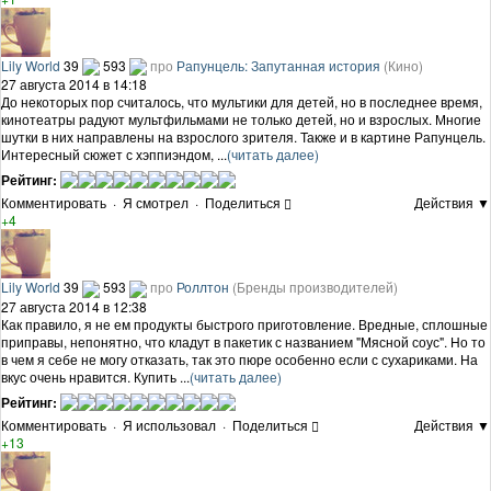
Lily World
39
593
про
Рапунцель: Запутанная история
(Кино)
27 августа 2014 в 14:18
До некоторых пор считалось, что мультики для детей, но в последнее время,
кинотеатры радуют мультфильмами не только детей, но и взрослых. Многие
шутки в них направлены на взрослого зрителя. Также и в картине Рапунцель.
Интересный сюжет с хэппиэндом, ...
(читать далее)
Рейтинг:
Комментировать
·
Я смотрел
·
Поделиться
Действия ▼
+4
Lily World
39
593
про
Роллтон
(Бренды производителей)
27 августа 2014 в 12:38
Как правило, я не ем продукты быстрого приготовление. Вредные, сплошные
приправы, непонятно, что кладут в пакетик с названием "Мясной соус". Но то
в чем я себе не могу отказать, так это пюре особенно если с сухариками. На
вкус очень нравится. Купить ...
(читать далее)
Рейтинг:
Комментировать
·
Я использовал
·
Поделиться
Действия ▼
+13