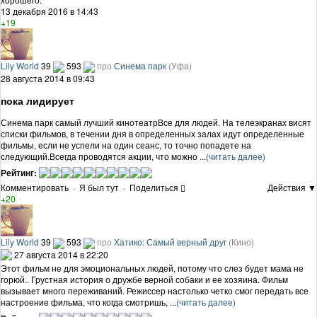
13 декабря 2016 в 14:43
+19
Lily World
39
593
про
Синема парк
(Уфа)
28 августа 2014 в 09:43
пока лидирует
Синема парк самый лучший кинотеатрВсе для людей. На телеэкранах висят
списки фильмов, в течении дня в определенных залах идут определенные
фильмы, если не успели на один сеанс, то точно попадете на
следующий.Всегда проводятся акции, что можно ...
(читать далее)
Рейтинг:
Комментировать
·
Я был тут
·
Поделиться
Действия ▼
+20
Lily World
39
593
про
Хатико: Самый верный друг
(Кино)
27 августа 2014 в 22:20
Этот фильм не для эмоциональных людей, потому что слез будет мама не
горюй.. Грустная история о дружбе верной собаки и ее хозяина. Фильм
вызывает много переживаний. Режиссер настолько четко смог передать все
настроение фильма, что когда смотришь, ...
(читать далее)