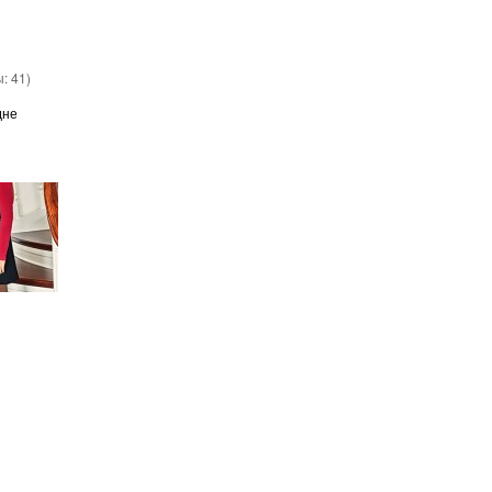
ы:
41
)
дне