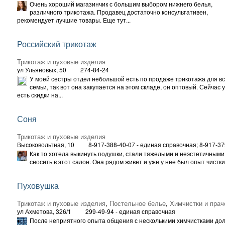
Очень хороший магазинчик с большим выбором нижнего белья,
различного трикотажа. Продавец достаточно консультативен,
рекомендует лучшие товары. Еще тут...
Российский трикотаж
Трикотаж и пуховые изделия
ул Ульяновых, 50
274-84-24
У моей сестры отдел небольшой есть по продаже трикотажа для в
семьи, так вот она закупается на этом складе, он оптовый. Сейчас у
есть скидки на...
Соня
Трикотаж и пуховые изделия
Высоковольтная, 10
8-917-388-40-07 - единая справочная; 8-917-3
Как то хотела выкинуть подушки, стали тяжелыми и неэстетичными
сносить в этот салон. Она рядом живет и уже у нее был опыт чистки 
Пуховушка
Трикотаж и пуховые изделия
,
Постельное белье
,
Химчистки и пра
ул Ахметова, 326/1
299-49-94 - единая справочная
После неприятного опыта общения с несколькими химчистками дол