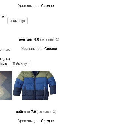
Уровень цен:
Средне
этот
Я был тут
рейтинг:
8.6
( отзывы:
5
)
Уровень цен:
Средне
чечные
рацией
когда
Я был тут
рейтинг:
7.0
( отзывы:
3
)
Уровень цен:
Средне