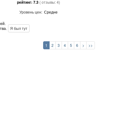
рейтинг:
7.3
( отзывы:
4
)
Уровень цен:
Средне
ей.
тва.
Я был тут
1
2
3
4
5
6
>
>>