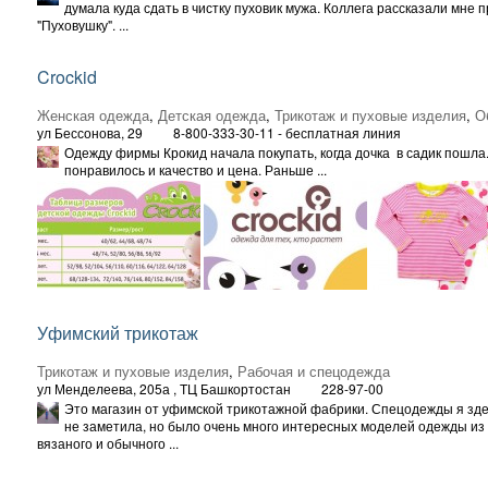
думала куда сдать в чистку пуховик мужа. Коллега рассказали мне 
"Пуховушку". ...
Crockid
Женская одежда
,
Детская одежда
,
Трикотаж и пуховые изделия
,
О
ул Бессонова, 29
8-800-333-30-11 - бесплатная линия
Одежду фирмы Крокид начала покупать, когда дочка в садик пошла
понравилось и качество и цена. Раньше ...
Уфимский трикотаж
Трикотаж и пуховые изделия
,
Рабочая и спецодежда
ул Менделеева, 205а
, ТЦ Башкортостан
228-97-00
Это магазин от уфимской трикотажной фабрики. Спецодежды я зд
не заметила, но было очень много интересных моделей одежды из
вязаного и обычного ...