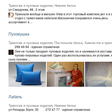
Трикотаж и пуховые изделия
,
Нижнее белье
ул Свердлова, 98
, 2 этаж
Приехали вообще в магазин Vista в этот торговый комплекс,вот и в 
отдел с трикотажем забегали.Магазинчик понравился очень,весь
ассортимент в ...
Пуховушка
Трикотаж и пуховые изделия
,
Постельное белье
,
Химчистки и пра
299-49-94 - единая справочная
Они не только продают пуховые изделия, но и занимаются рестав
пухово-перьевых изделий. Один раз воспользовалась их услугами, 
сыну пуховик ...
Лабель
Трикотаж и пуховые изделия
,
Нижнее белье
ул Рихарда Зорге, 35
272-47-77 - единая справочная