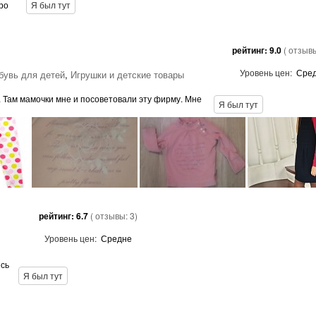
про
Я был тут
рейтинг:
9.0
( отзыв
Уровень цен:
Сре
бувь для детей
,
Игрушки и детские товары
. Там мамочки мне и посоветовали эту фирму. Мне
Я был тут
рейтинг:
6.7
( отзывы:
3
)
Уровень цен:
Средне
есь
Я был тут