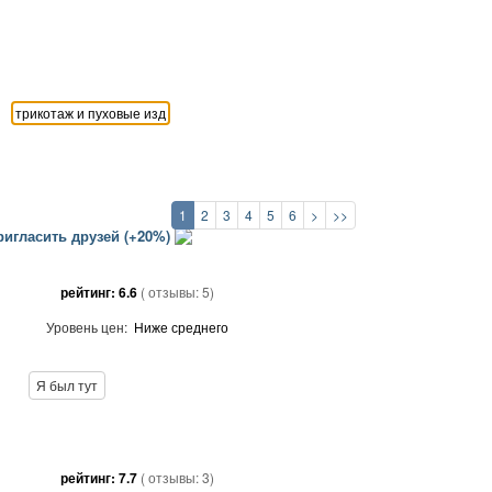
1
2
3
4
5
6
>
>>
игласить друзей (+20%)
рейтинг:
6.6
( отзывы:
5
)
Уровень цен:
Ниже среднего
Я был тут
рейтинг:
7.7
( отзывы:
3
)