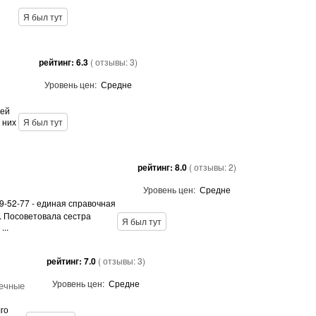
Я был тут
рейтинг:
6.3
( отзывы:
3
)
Уровень цен:
Средне
сей
 них
Я был тут
рейтинг:
8.0
( отзывы:
2
)
Уровень цен:
Средне
79-52-77 - единая справочная
. Посоветовала сестра
Я был тут
...
рейтинг:
7.0
( отзывы:
3
)
Уровень цен:
Средне
чечные
го