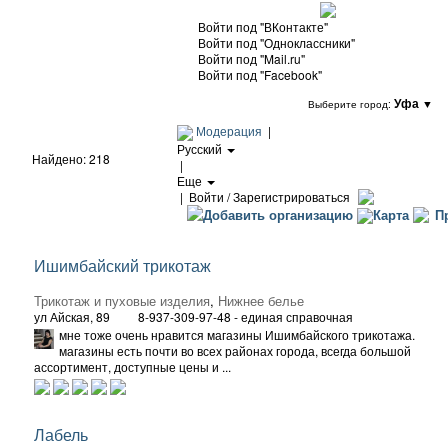
Войти под "ВКонтакте"
Войти под "Одноклассники"
Войти под "Mail.ru"
Войти под "Facebook"
Уфа
▼
Выберите город:
Модерация
|
Русский
Найдено: 218
|
Еще
|
Войти / Зарегистрироваться
Добавить организацию
Карта
Пр
Ишимбайский трикотаж
Трикотаж и пуховые изделия
,
Нижнее белье
ул Айская, 89
8-937-309-97-48 - единая справочная
мне тоже очень нравится магазины Ишимбайского трикотажа.
магазины есть почти во всех районах города, всегда большой
ассортимент, доступные цены и ...
Лабель