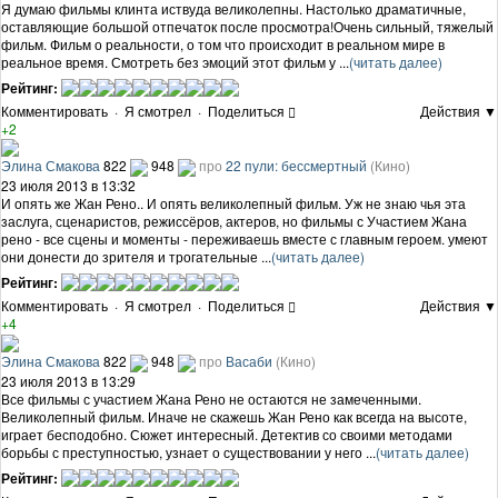
Я думаю фильмы клинта иствуда великолепны. Настолько драматичные,
оставляющие большой отпечаток после просмотра!Очень сильный, тяжелый
фильм. Фильм о реальности, о том что происходит в реальном мире в
реальное время. Смотреть без эмоций этот фильм у ...
(читать далее)
Рейтинг:
Комментировать
·
Я смотрел
·
Поделиться
Действия ▼
+2
Элина Смакова
822
948
про
22 пули: бессмертный
(Кино)
23 июля 2013 в 13:32
И опять же Жан Рено.. И опять великолепный фильм. Уж не знаю чья эта
заслуга, сценаристов, режиссёров, актеров, но фильмы с Участием Жана
рено - все сцены и моменты - переживаешь вместе с главным героем. умеют
они донести до зрителя и трогательные ...
(читать далее)
Рейтинг:
Комментировать
·
Я смотрел
·
Поделиться
Действия ▼
+4
Элина Смакова
822
948
про
Васаби
(Кино)
23 июля 2013 в 13:29
Все фильмы с участием Жана Рено не остаются не замеченными.
Великолепный фильм. Иначе не скажешь Жан Рено как всегда на высоте,
играет бесподобно. Сюжет интересный. Детектив со своими методами
борьбы с преступностью, узнает о существовании у него ...
(читать далее)
Рейтинг: