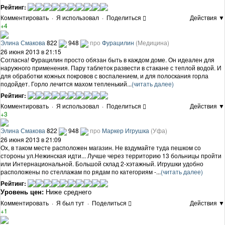
Рейтинг:
Комментировать
·
Я использовал
·
Поделиться
Действия ▼
+4
Элина Смакова
822
948
про
Фурацилин
(Медицина)
26 июня 2013 в 21:15
Согласна! Фурацилин просто обязан быть в каждом доме. Он идеален для
наружного применения. Пару таблеток развести в стакане с теплой водой. И
для обработки кожных покровов с воспалением, и для полоскания горла
подойдет. Горло лечится махом тепленький...
(читать далее)
Рейтинг:
Комментировать
·
Я использовал
·
Поделиться
Действия ▼
+3
Элина Смакова
822
948
про
Маркер Игрушка
(Уфа)
26 июня 2013 в 21:09
Ох, в таком месте расположен магазин. Не вздумайте туда пешком со
стороны ул.Нежинская идти... Лучше через территорию 13 больницы пройти
или Интернациональной. Большой склад 2-хэтажный. Игрушки удобно
расположены по стеллажам по рядам по категориям -...
(читать далее)
Рейтинг:
Уровень цен:
Ниже среднего
Комментировать
·
Я был тут
·
Поделиться
Действия ▼
+1