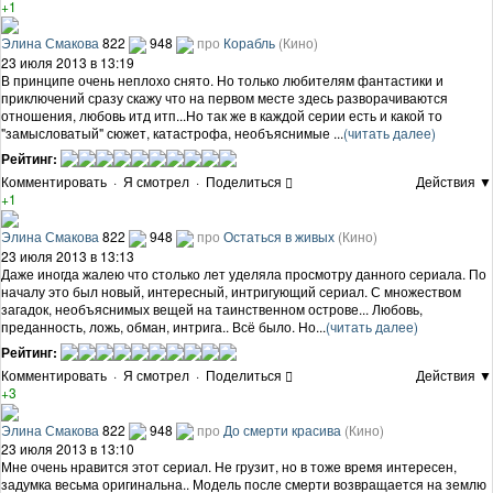
+1
Элина Смакова
822
948
про
Корабль
(Кино)
23 июля 2013 в 13:19
В принципе очень неплохо снято. Но только любителям фантастики и
приключений сразу скажу что на первом месте здесь разворачиваются
отношения, любовь итд итп...Но так же в каждой серии есть и какой то
"замысловатый" сюжет, катастрофа, необъяснимые ...
(читать далее)
Рейтинг:
Комментировать
·
Я смотрел
·
Поделиться
Действия ▼
+1
Элина Смакова
822
948
про
Остаться в живых
(Кино)
23 июля 2013 в 13:13
Даже иногда жалею что столько лет уделяла просмотру данного сериала. По
началу это был новый, интересный, интригующий сериал. С множеством
загадок, необъяснимых вещей на таинственном острове... Любовь,
преданность, ложь, обман, интрига.. Всё было. Но...
(читать далее)
Рейтинг:
Комментировать
·
Я смотрел
·
Поделиться
Действия ▼
+3
Элина Смакова
822
948
про
До смерти красива
(Кино)
23 июля 2013 в 13:10
Мне очень нравится этот сериал. Не грузит, но в тоже время интересен,
задумка весьма оригинальна.. Модель после смерти возвращается на землю