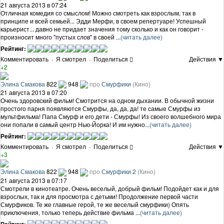
21 августа 2013 в 07:24
Отличная комедия со смыслом! Можно смотреть как взрослым, так в
принципе и всей семьей... Эдди Мерфи, в своем репертуаре! Успешный
карьерист... давно не придает значения тому сколько и как он говорит -
произносит много "пустых слов" в своей ...
(читать далее)
Рейтинг:
Комментировать
·
Я смотрел
·
Поделиться
Действия ▼
+2
Элина Смакова
822
948
про
Смурфики
(Кино)
21 августа 2013 в 07:20
Очень здоровский фильм! Смотрится на одном дыхании. В обычной жизни
простого парня появляются Смурфы, да, да, да! те самые Смурфы из
мультфильма! Папа Смурф и его дети - Смурфы! Из своего волшебного мира
они попали в самый центр Нью-Йорка! И им нужно...
(читать далее)
Рейтинг:
Комментировать
·
Я смотрел
·
Поделиться
Действия ▼
+3
Элина Смакова
822
948
про
Смурфики 2
(Кино)
21 августа 2013 в 07:17
Смотрели в кинотеатре. Очень веселый, добрый фильм! Подойдет как и для
взрослых, так и для просмотра с детьми! Продолжение первой части
Смурфиков. Те же главные герой, те же веселый смурфики) Опять
приключения, только теперь действие фильма ...
(читать далее)
Рейтинг: