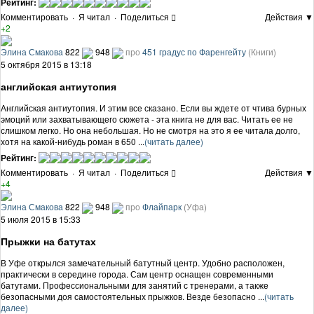
Рейтинг:
Комментировать
·
Я читал
·
Поделиться
Действия ▼
+2
Элина Смакова
822
948
про
451 градус по Фаренгейту
(Книги)
5 октября 2015 в 13:18
английская антиутопия
Английская антиутопия. И этим все сказано. Если вы ждете от чтива бурных
эмоций или захватывающего сюжета - эта книга не для вас. Читать ее не
слишком легко. Но она небольшая. Но не смотря на это я ее читала долго,
хотя на какой-нибудь роман в 650 ...
(читать далее)
Рейтинг:
Комментировать
·
Я читал
·
Поделиться
Действия ▼
+4
Элина Смакова
822
948
про
Флайпарк
(Уфа)
5 июля 2015 в 15:33
Прыжки на батутах
В Уфе открылся замечательный батутный центр. Удобно расположен,
практически в середине города. Сам центр оснащен современными
батутами. Профессиональными для занятий с тренерами, а также
безопасными доя самостоятельных прыжков. Везде безопасно ...
(читать
далее)