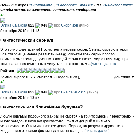
Войдите через
"ВКонтакте"
,
"Facebook"
,
"Mail.ru"
или
"Одноклассники"
чтобы иметь возможность оставлять сообщения.
+3
Элина Смакова
822
948
про
Скорпион
(Кино)
5 октября 2015 в 14:13
Фантастический сериал!
Это точно фантастика! Посмотрела первый сезон. Сейчас смотрю второй!
Все стало еще менее реалистичнее)))) сюжеты всех серий просто
немыслимы! Команда ученых в каждой серии спасает мир от гибели))) при
том спасает за считанные минуты и невероятным ...
(читать далее)
Рейтинг:
Комментировать
·
Я смотрел
·
Поделиться
Действия ▼
+3
Элина Смакова
822
948
про
Вне себя 2015
(Кино)
5 октября 2015 в 13:57
Фантастика или ближайшее будущее?
Люблю фильмы подобного жанра! Не смотря на то, что здесь и перестрелки и
много загадок и научная фантастика - фильм добрый!!! Фильм о
человечности. О том что важнее денег. Пересадка разума в другое тело...
Когда я смотрю такие фильмы для меня всегда ...
(читать далее)