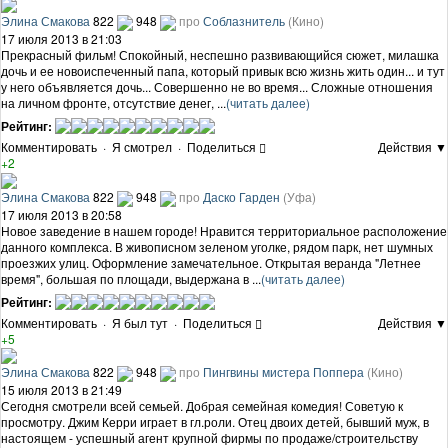
Элина Смакова
822
948
про
Соблазнитель
(Кино)
17 июля 2013 в 21:03
Прекрасный фильм! Спокойный, неспешно развивающийся сюжет, милашка
дочь и ее новоиспеченный папа, который привык всю жизнь жить один... и тут
у него объявляется дочь... Совершенно не во время... Сложные отношения
на личном фронте, отсутствие денег, ...
(читать далее)
Рейтинг:
Комментировать
·
Я смотрел
·
Поделиться
Действия ▼
+2
Элина Смакова
822
948
про
Даско Гарден
(Уфа)
17 июля 2013 в 20:58
Новое заведение в нашем городе! Нравится территориальное расположение
данного комплекса. В живописном зеленом уголке, рядом парк, нет шумных
проезжих улиц. Оформление замечательное. Открытая веранда "Летнее
время", большая по площади, выдержана в ...
(читать далее)
Рейтинг:
Комментировать
·
Я был тут
·
Поделиться
Действия ▼
+5
Элина Смакова
822
948
про
Пингвины мистера Поппера
(Кино)
15 июля 2013 в 21:49
Сегодня смотрели всей семьей. Добрая семейная комедия! Советую к
просмотру. Джим Керри играет в гл.роли. Отец двоих детей, бывший муж, в
настоящем - успешный агент крупной фирмы по продаже/строительству