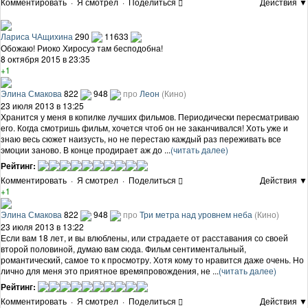
Комментировать
·
Я смотрел
·
Поделиться
Действия ▼
Лариса ЧАщихина
290
11633
Обожаю! Риоко Хиросуэ там бесподобна!
8 октября 2015 в 23:35
+1
Элина Смакова
822
948
про
Леон
(Кино)
23 июля 2013 в 13:25
Хранится у меня в копилке лучших фильмов. Периодически пересматриваю
его. Когда смотришь фильм, хочется чтоб он не заканчивался! Хоть уже и
знаю весь сюжет наизусть, но не перестаю каждый раз переживать все
эмоции заново. В конце продирает аж до ...
(читать далее)
Рейтинг:
Комментировать
·
Я смотрел
·
Поделиться
Действия ▼
+1
Элина Смакова
822
948
про
Три метра над уровнем неба
(Кино)
23 июля 2013 в 13:22
Если вам 18 лет, и вы влюблены, или страдаете от расставания со своей
второй половиной, думаю вам сюда. Фильм сентиментальный,
романтический, самое то к просмотру. Хотя кому то нравится даже очень. Но
лично для меня это приятное времяпровождения, не ...
(читать далее)
Рейтинг:
Комментировать
·
Я смотрел
·
Поделиться
Действия ▼