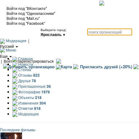
Войти под "ВКонтакте"
Войти под "Одноклассники"
Войти под "Mail.ru"
Войти под "Facebook"
Выберите город:
Ярославль
▼
Модерация
|
Русский
Меню
|
Еще
Главная
|
Войти / Зарегистрироваться
Новости
Добавить организацию
Карта
Пригласить друзей (+20%)
Стенка
Отзывы
822
Друзья
78
Приглашенные
36
Фотографии
1976
Объекты
218
Изменения
304
Отметки
818
Модерация
Последние фильмы