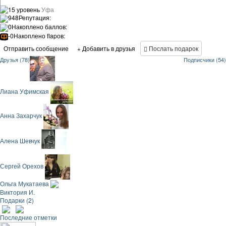
15 уровень
Уфа
948
Репутация:
0
Накоплено баллов:
-0
Накоплено flapов:
Отправить сообщение
+ Добавить в друзья
Послать подарок
Друзья (78)
Подписчики (54)
Лиана Уфимская
Анна Захарчук
Алена Шевчук
Сергей Орехов
Ольга Мукатаева
Виктория И.
Подарки (2)
Последние отметки