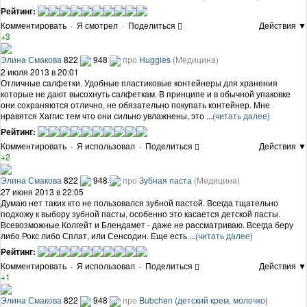
Рейтинг:
Комментировать
·
Я смотрел
·
Поделиться
Действия ▼
+3
Элина Смакова
822
948
про
Huggies
(Медицина)
2 июля 2013 в 20:01
Отличные салфетки. Удобные пластиковые контейнеры для хранения
которые не дают высохнуть салфеткам. В принципе и в обычной упаковке
они сохраняются отлично, не обязательно покупать контейнер. Мне
нравятся Хаггис тем что они сильно увлажнены, это ...
(читать далее)
Рейтинг:
Комментировать
·
Я использовал
·
Поделиться
Действия ▼
+2
Элина Смакова
822
948
про
Зубная паста
(Медицина)
27 июня 2013 в 22:05
Думаю нет таких кто не пользовался зубной пастой. Всегда тщательно
подхожу к выбору зубной пасты, особенно это касается детской пасты.
Всевозможные Колгейт и Блендамет - даже не рассматриваю. Всегда беру
либо Рокс либо Сплат, или Сенсодин. Еще есть ...
(читать далее)
Рейтинг:
Комментировать
·
Я использовал
·
Поделиться
Действия ▼
+1
Элина Смакова
822
948
про
Bubchen (детский крем, молочко)