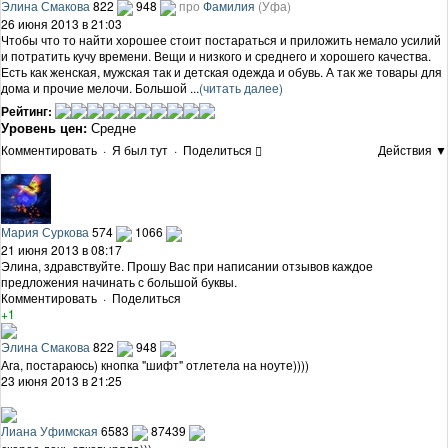
Элина Смакова
822
948
про
Фамилия
(Уфа)
26 июня 2013 в 21:03
Чтобы что то найти хорошее стоит постараться и приложить немало усилий
и потратить кучу времени. Вещи и низкого и среднего и хорошего качества.
Есть как женская, мужская так и детская одежда и обувь. А так же товары для
дома и прочие мелочи. Большой ...
(читать далее)
Рейтинг:
Уровень цен:
Средне
Комментировать
·
Я был тут
·
Поделиться
Действия ▼
Мария Суркова
574
1066
21 июня 2013 в 08:17
Элина, здравствуйте. Прошу Вас при написании отзывов каждое
предложения начинать с большой буквы.
Комментировать
·
Поделиться
+1
Элина Смакова
822
948
Ага, постараюсь) кнопка "шифт" отлетела на ноуте))))
23 июня 2013 в 21:25
Лиана Уфимская
6583
87439