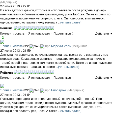
(Медицина)
27 июня 2013 в 22:01
Из всех детских кремов, которые я использовала после рождения дочери,
мне понравился больше всего крем под подгузник Бюбхен. Он не жирный по
ощущениям, после него нет жирного слета. Он полностью впитывается,
одновременно оставляет кожу малыша ...
(читать далее)
Рейтинг:
Комментировать
·
Я использовал
·
Поделиться
Действия ▼
+2
Элина Смакова
822
948
про
Морская соль
(Медицина)
27 июня 2013 в 21:59
Для купания использую ее очень редко, однако всегда есть в запасах у нас
морская соль. Когда делаю маникюр - предварительно делаю ванночку с
теплой водой и растворяю там ложку морской соли. Также ее и при педикюре
использую, ножки отпариваю в тазике ...
(читать далее)
Рейтинг:
Комментировать
·
Я использовал
·
Поделиться
Действия ▼
+1
Элина Смакова
822
948
про
Биопарокс
(Медицина)
27 июня 2013 в 21:54
Пусть этот препарат и не особо дешевый, но очень действенный! При
ангине, больном горле - всегда использую его. Удобный флакон, специальная
упаковка где храниться сам флакончик а также сменные насадки. Есть
насадки для полости рта, носа. А также ...
(читать далее)