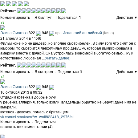
Рейтинг:
Комментировать
·
Я был тут
·
Поделиться
Действия ▼
+8
Элина Смакова
822
948
про
Испанский английский
(Кино)
21 апреля 2014 в 11:46
Фильм конечно не шедевр, но вполне смотрибелен. В силу того что снят он с
юмором, то смотрится легко!Фильм про девушку, которая иммигрировала в
америку вместе с дочкой. Она устроилась экономкой в богатую семью... ну и
естественно любовная ...
(читать далее)
Рейтинг:
Комментировать
·
Я смотрел
·
Поделиться
Действия ▼
+2
Элина Смакова
822
948
10 октября 2013 в 09:32
Отдадим котенка в добрые руки!
у ребенка аллергия. только взяли. владельцы обратно не берут! даже имя не
выбрали.
котенок - девочка. помесь с британцем.
vk.com/el.smakova?w=wall822418_2976/all
Комментировать
·
Поделиться
показать все комментарии (4)