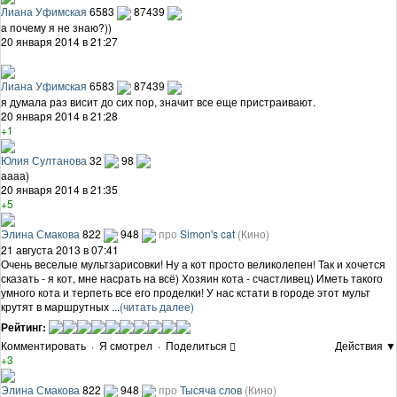
Лиана Уфимская
6583
87439
а почему я не знаю?))
20 января 2014 в 21:27
Лиана Уфимская
6583
87439
я думала раз висит до сих пор, значит все еще пристраивают.
20 января 2014 в 21:28
+1
Юлия Султанова
32
98
аааа)
20 января 2014 в 21:35
+5
Элина Смакова
822
948
про
Simon's cat
(Кино)
21 августа 2013 в 07:41
Очень веселые мультзарисовки! Ну а кот просто великолепен! Так и хочется
сказать - я кот, мне насрать на всё) Хозяин кота - счастливец) Иметь такого
умного кота и терпеть все его проделки! У нас кстати в городе этот мульт
крутят в маршрутных ...
(читать далее)
Рейтинг:
Комментировать
·
Я смотрел
·
Поделиться
Действия ▼
+3
Элина Смакова
822
948
про
Тысяча слов
(Кино)