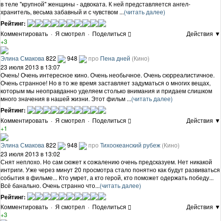
в теле "крупной" женщины - адвоката. К ней представляется ангел-
хранитель, весьма забавный и с чувством ...
(читать далее)
Рейтинг:
Комментировать
·
Я смотрел
·
Поделиться
Действия ▼
+3
Элина Смакова
822
948
про
Пена дней
(Кино)
23 июля 2013 в 13:07
Очень! Очень интересное кино. Очень необычное. Очень сюрреалистичное.
Очень странное! Но в то же время заставляет задуматься о многих вещах,
которым мы неоправданно уделяем столько внимания и придаем слишком
много значения в нашей жизни. Этот фильм ...
(читать далее)
Рейтинг:
Комментировать
·
Я смотрел
·
Поделиться
Действия ▼
+1
Элина Смакова
822
948
про
Тихоокеанский рубеж
(Кино)
23 июля 2013 в 13:02
Снят неплохо. Но сам сюжет к сожалению очень предсказуем. Нет никакой
интриги. Уже через минут 20 просмотра стало понятно как будут развиваться
события в фильме... Кто умрет, а кто герой, кто поможет одержать победу...
Всё банально. Очень странно что...
(читать далее)
Рейтинг:
Комментировать
·
Я смотрел
·
Поделиться
Действия ▼
+3