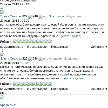
скорее дочь отковыряла)))
27 июня 2013 в 23:24
+2
Элина Смакова
822
948
про
Spazmalgon
(Медицина)
20 июня 2013 в 22:30
вот из всех обезбаливающих при головной боли меня спасает именно этот
препарат эффективно мне помагает. анальгин не так быстро действует. а
вот спазмалгон или баралгин - намного эффективнее действует. также при
болях во время менструаций эффективно ...
(читать далее)
Рейтинг:
Комментировать
·
Я использовал
·
Поделиться
Действия ▼
+2
Элина Смакова
822
948
про
Анальгин
(Медицина)
20 июня 2013 в 22:28
как бы не придумывали новые способы лечения, но анальгин всегда в ходу.
спасает от головных болей. несколько раз экстренно уколы делали
анальгина, при отите ребенку в отделении скорой помощи кололи как
обезбаливающее - моментально полегчало. ...
(читать далее)
Рейтинг:
Комментировать
·
Я использовал
·
Поделиться
Действия ▼
Еще
Профиль в: