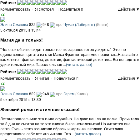
Рейтинг:
Комментировать
·
Я смотрел
·
Поделиться
Действия ▼
+2
Элина Смакова
822
948
про
Чужак (Лабиринт)
(Книги)
5 октября 2015 в 13:44
Магия да и только!
"Человек обычно видит только то, что заранее готов увидеть." Это не
единственная цитата из книг Макса Фрая которая мне нравится...Называйте
как хотите - фантастика, детектив, фантастический детектив... Вы попадете в
удивительный мир. Параллельная ...
(читать далее)
Рейтинг:
Комментировать
·
Я читал
·
Поделиться
Действия ▼
+2
Элина Смакова
822
948
про
Гарем
(Книги)
5 октября 2015 в 13:30
Женский роман и этим все сказано!
Летом попалась мне эта книга случайно. На даче нашла на полке. Прочитала
за 3 дня не смотря на то что книжка была немаленькая! Но читается она
легко. Очень легко возникали образы и картинки в голове. Отчетливо
представляла себе все что читала. Это ...
(читать далее)