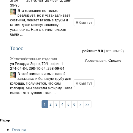
этаж
257-57-58; 257-56-12; 266-
39-95
Эта компания не только
реализует, но и устанавливает
счетчики, меняет газовые трубы и
Я был тут
может даже газовую колонку
установить. Нам счетчик нельхзя
было ...
Торес
рейтинг:
9.0
( отзывы:
2
)
Железобетонные изделия
Уровень цен:
Средне
ул Рихарда Зорге, 70/1
, офис 1
274-04-84; 298-10-64; 298-09-64
В этой компании мы с папой
заказывали большую трубу для
колодца. Получается, что сам
Я был тут
колодец. МЫ заехали в фирму. Папа
сказал, что нужная такая ...
1
2
3
4
5
6
>
>>
Flapер
Главная