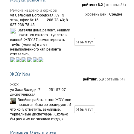
рейтинг:
8.2
( отзывы:
34
)
Ремонт квартир и офисов
Уровень цен:
Средне
ул Сельская Богородская, 59
, 3
этаж, офис № 15
266-78-43; 8-
927-236-78-43
Затеяли дома ремонт. Решили
начать со святого - туалета и
ванной. ЖЭУ 37 ремонтировать
Я был тут
трубы (менять) в счет
невыполненного кап ремонта
отказались, ...
ЖЭУ №6
рейтинг:
5.8
( отзывы:
4
)
ЖКХ
ул Заки Валиди, 7
251-57-07 -
диспетчерская
Вообще работа этого ЖЭУ мне
нравится, быстро реагируют. И
что хочу отметить, вежливые,
Я был тут
терпеливые диспетчеры. Сколько
бы раз я им не звонила когда, к ...
Клиника Мать и дитя