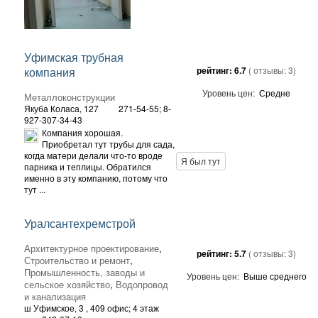
Уфимская трубная
компания
рейтинг:
6.7
( отзывы:
3
)
Уровень цен:
Средне
Металлоконструкции
Якуба Коласа, 127
271-54-55; 8-
927-307-34-43
Компания хорошая.
Приобретал тут трубы для сада,
когда матери делали что-то вроде
Я был тут
парника и теплицы. Обратился
именно в эту компанию, потому что
тут ...
Уралсантехремстрой
Архитектурное проектирование
,
рейтинг:
5.7
( отзывы:
3
)
Строительство и ремонт
,
Промышленность, заводы и
Уровень цен:
Выше среднего
сельское хозяйство
,
Водопровод
и канализация
ш Уфимское, 3
, 409 офис; 4 этаж