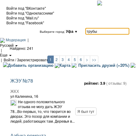
Войти под "ВКонтакте"
Войти под "Одноклассники"
Войти под "Mail.ru"
Войти под "Facebook"
Уфа
▼
Выберите город:
Модерация
|
Русский
Найдено: 241
|
Еще
1
2
3
4
5
6
>
>>
|
Войти / Зарегистрироваться
Добавить организацию
Карта
Пригласить друзей (+20%)
ЖЭУ №78
рейтинг:
3.9
( отзывы:
9
)
ЖКХ
ул Калинина, 16
Ни одного положительного
отзыва не могу дать ЖЭУ
78...Во-первых, то, что творится во
Я был тут
дворах. Это позор для компании и
людей, работающих там. Деревья в...
Азбука ремонта