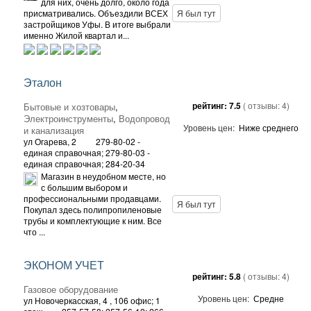
для них, очень долго, около года
присматривались. Объездили ВСЕХ
Я был тут
застройщиков Уфы. В итоге выбрали
именно Жилой квартал и...
Эталон
рейтинг:
7.5
( отзывы:
4
)
Бытовые и хозтовары
,
Электроинструменты
,
Водопровод
Уровень цен:
Ниже среднего
и канализация
ул Огарева, 2
279-80-02 -
единая справочная; 279-80-03 -
единая справочная; 284-20-34
Магазин в неудобном месте, но
с большим выбором и
профессиональными продавцами.
Я был тут
Покупал здесь полипропиленовые
трубы и комплектующие к ним. Все
что ...
ЭКОНОМ УЧЕТ
рейтинг:
5.8
( отзывы:
4
)
Газовое оборудование
Уровень цен:
Средне
ул Новочеркасская, 4
, 106 офис; 1