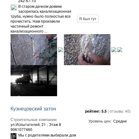
242-67-10
В старом дачном домике
засорилась канализационная
труба, нужно было полностью все
Я был тут
прочистить. Нам произвели
частичный ремонт
канализационного ...
Кузнецовский затон
рейтинг:
5.5
( отзывы:
40
)
Строительные компании
Уровень цен:
Средне
ул Испытателей, 21
, Этаж 8
9061077460
Мы с родителями выбирали дом