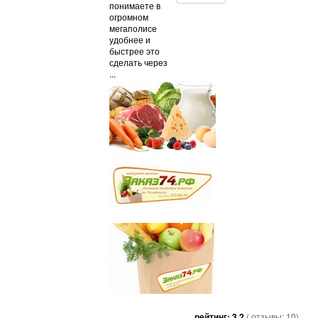
понимаете в
огромном
мегаполисе
удобнее и
быстрее это
сделать через
...
рейтинг:
3.2
( отзывы:
10
)