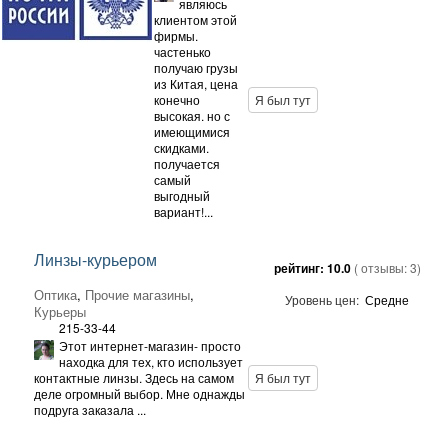
являюсь
клиентом этой
фирмы.
частенько
получаю грузы
из Китая, цена
конечно
Я был тут
высокая. но с
имеющимися
скидками.
получается
самый
выгодный
вариант!...
Линзы-курьером
рейтинг:
10.0
( отзывы:
3
)
Оптика
,
Прочие магазины
,
Уровень цен:
Средне
Курьеры
215-33-44
Этот интернет-магазин- просто
находка для тех, кто использует
контактные линзы. Здесь на самом
Я был тут
деле огромный выбор. Мне однажды
подруга заказала ...