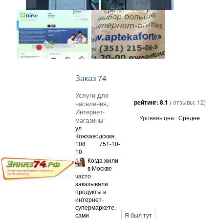
Заказ 74
Услуги для
рейтинг:
8.1
( отзывы:
12
)
населения
,
Интернет-
Уровень цен:
Средне
магазины
ул
Кожзаводская,
108
751-10-
10
Когда жили
в Москве
часто
заказывали
продукты в
интернет-
супермаркете,
сами
Я был тут