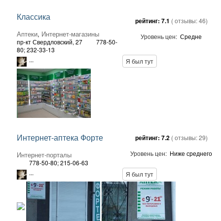
Классика
рейтинг:
7.1
( отзывы:
46
)
Аптеки
,
Интернет-магазины
Уровень цен:
Средне
пр-кт Свердловский, 27
778-50-
80; 232-33-13
...
Я был тут
Интернет-аптека Форте
рейтинг:
7.2
( отзывы:
29
)
Уровень цен:
Ниже среднего
Интернет-порталы
778-50-80; 215-06-63
...
Я был тут