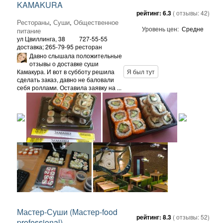
KAMAKURA
рейтинг:
6.3
( отзывы:
42
)
Рестораны
,
Суши
,
Общественное
Уровень цен:
Средне
питание
ул Цвиллинга, 38
727-55-55
доставка; 265-79-95 ресторан
Давно слышала положительные
отзывы о доставке суши
Камакура. И вот в субботу решила
Я был тут
сделать заказ, давно не баловали
себя роллами. Оставила заявку на ...
Мастер-Суши (Мастер-food
рейтинг:
8.3
( отзывы:
52
)
professional)