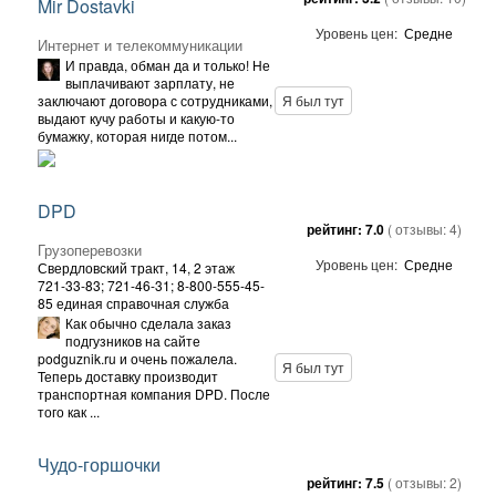
Mir Dostavki
Уровень цен:
Средне
Интернет и телекоммуникации
И правда, обман да и только! Не
выплачивают зарплату, не
заключают договора с сотрудниками,
Я был тут
выдают кучу работы и какую-то
бумажку, которая нигде потом...
DPD
рейтинг:
7.0
( отзывы:
4
)
Грузоперевозки
Уровень цен:
Средне
Свердловский тракт, 14, 2 этаж
721-33-83; 721-46-31; 8-800-555-45-
85 единая справочная служба
Как обычно сделала заказ
подгузников на сайте
podguznik.ru и очень пожалела.
Я был тут
Теперь доставку производит
транспортная компания DPD. После
того как ...
Чудо-горшочки
рейтинг:
7.5
( отзывы:
2
)