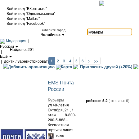
Войти под "ВКонтакте"
Войти под "Одноклассники"
Войти под "Mail.ru"
Войти под "Facebook"
Выберите город:
Челябинск
▼
Модерация
|
Русский
Найдено: 201
|
Еще
1
2
3
4
5
6
>
>>
|
Войти / Зарегистрироваться
Добавить организацию
Карта
Пригласить друзей (+20%)
EMS Почта
России
Курьеры
рейтинг:
5.2
( отзывы:
6
)
ул 40-летия
Октября, 21
, 1
этаж
8-800-
200-5-888 -
бесплатная
горячая линия
тоже