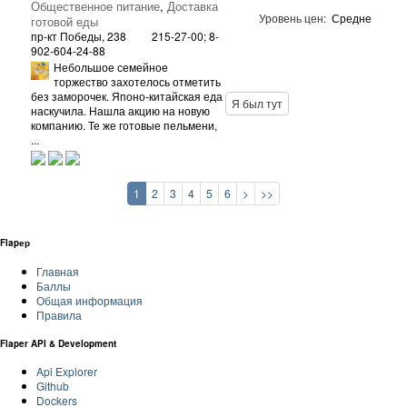
Общественное питание
,
Доставка
Уровень цен:
Средне
готовой еды
пр-кт Победы, 238
215-27-00; 8-
902-604-24-88
Небольшое семейное
торжество захотелось отметить
без заморочек. Японо-китайская еда
Я был тут
наскучила. Нашла акцию на новую
компанию. Те же готовые пельмени,
...
1
2
3
4
5
6
>
>>
Flapер
Главная
Баллы
Общая информация
Правила
Flaper API & Development
Api Explorer
Github
Dockers