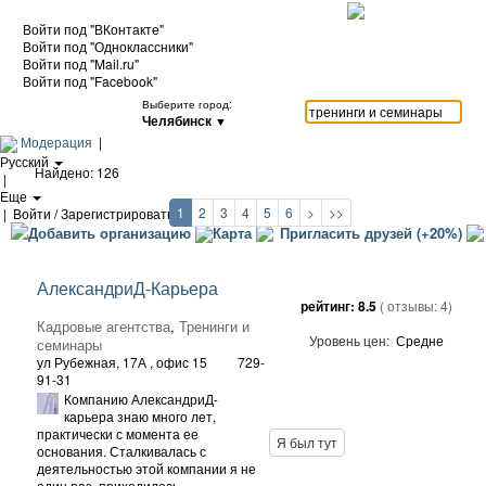
Войти под "ВКонтакте"
Войти под "Одноклассники"
Войти под "Mail.ru"
Войти под "Facebook"
Выберите город:
Челябинск
▼
Модерация
|
Русский
Найдено: 126
|
Еще
1
2
3
4
5
6
>
>>
|
Войти / Зарегистрироваться
Добавить организацию
Карта
Пригласить друзей (+20%)
АлександриД-Карьера
рейтинг:
8.5
( отзывы:
4
)
Кадровые агентства
,
Тренинги и
Уровень цен:
Средне
семинары
ул Рубежная, 17А
, офис 15
729-
91-31
Компанию АлександриД-
карьера знаю много лет,
практически с момента ее
Я был тут
основания. Сталкивалась с
деятельностью этой компании я не
один раз, приходилось...