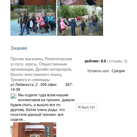
Знание
Прочие магазины
,
Репетиторские
рейтинг:
9.0
( отзывы:
3
)
услуги, курсы
,
Общественные
организации
,
Дизайн интерьеров
,
Уровень цен:
Средне
Школы иностранного языка
,
Тренинги и семинары
ул Либкнехта, 2
, 306 офис
267-
19-38
Мы ездили туда всем нашим
коллективом на тренинг, думали
будем спать, а вышло все по
Я был тут
другому. БЫли очень рады, что
посетили данный тренинг. все
сидели...