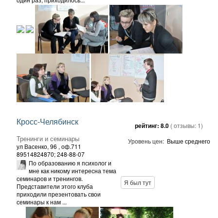
Кросс-Челябинск
рейтинг:
8.0
( отзывы:
1
)
Тренинги и семинары
Уровень цен:
Выше среднего
ул Васенко, 96
, оф.711
89514824870; 248-88-07
По образованию я психолог и
мне как никому интересна тема
семинаров и тренингов.
Я был тут
Представители этого клуба
приходили презентовать свои
семинары к нам ...