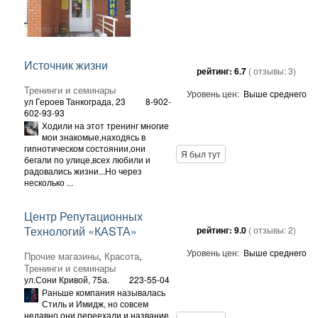
Источник жизни
рейтинг:
6.7
( отзывы:
3
)
Тренинги и семинары
Уровень цен:
Выше среднего
ул Героев Танкограда, 23
8-902-
602-93-93
Ходили на этот тренинг многие
мои знакомые,находясь в
гипнотическом состоянии,они
Я был тут
бегали по улице,всех любили и
радовались жизни...Но через
несколько ...
Центр Репутационных
Технологий «КАSТА»
рейтинг:
9.0
( отзывы:
2
)
Уровень цен:
Выше среднего
Прочие магазины
,
Красота
,
Тренинги и семинары
ул.Сони Кривой, 75а.
223-55-04
Раньше компания называлась
Стиль и Имидж, но совсем
недавно они переехали и название