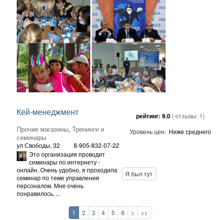
Кей-менеджмент
рейтинг:
9.0
( отзывы:
1
)
Прочие магазины
,
Тренинги и
Уровень цен:
Ниже среднего
семинары
ул Свободы, 32
8-905-832-07-22
Это организация проводит
семинары по интернету -
онлайн. Очень удобно, я проходила
Я был тут
семинар по теме управления
персоналом. Мне очень
понравилось. ...
1
2
3
4
5
6
>
>>