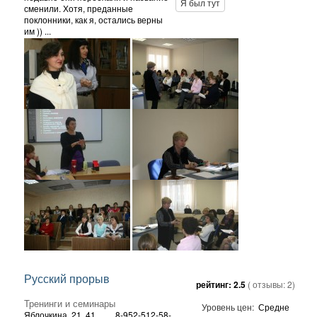
Я был тут
сменили. Хотя, преданные
поклонники, как я, остались верны
им )) ...
Русский прорыв
рейтинг:
2.5
( отзывы:
2
)
Тренинги и семинары
Уровень цен:
Средне
Яблочкина, 21, 41
8-952-512-58-