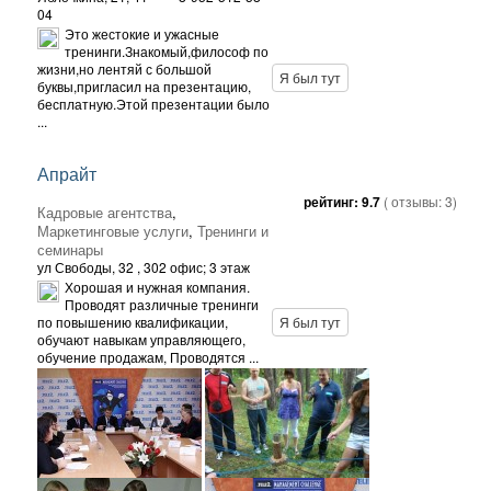
04
Это жестокие и ужасные
тренинги.Знакомый,философ по
жизни,но лентяй с большой
Я был тут
буквы,пригласил на презентацию,
бесплатную.Этой презентации было
...
Апрайт
рейтинг:
9.7
( отзывы:
3
)
Кадровые агентства
,
Маркетинговые услуги
,
Тренинги и
семинары
ул Свободы, 32
, 302 офис; 3 этаж
Хорошая и нужная компания.
Проводят различные тренинги
по повышению квалификации,
Я был тут
обучают навыкам управляющего,
обучение продажам, Проводятся ...