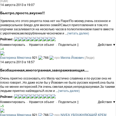
(Еда)
14 августа 2013 в 19:07
Быстро,просто,вкусно!!
Удивлена,что этого рецепта пока нет на Flapе!По-моему,очень сезонное и
универсальное блюдо для многих семей!Смысл приготовления в том,что
огурчики засаливаются на несколько часов в полиэтиленовом пакете вместе
с укропчиком,мелкорубленным чесночком и ...
(читать далее)
Рейтинг:
Комментировать
·
Нравится объект
·
Поделиться
Действия ▼
+4
Екатерина Мякотина
921
766
про
Милла Йовович
(Люди)
14 августа 2013 в 18:57
Безбашенная,многогранная,завораживающая....
Очень приятно осозновать,что Мила частично славянка и по-русски она не
плохо говорит..Но даже если бы у Йовович не было русских корней,она была
бы не менее интересней.Уж очень смелая,яркая,непредсказуемая.За такими
людьми приятно наблюдать!А если и ...
(читать далее)
Рейтинг:
Комментировать
·
Нравится объект
·
Поделиться
Действия ▼
+5
Екатерина Мякотина
921
766
про
NIVEA УВЛАЖНЯЮЩИЙ КРЕМ