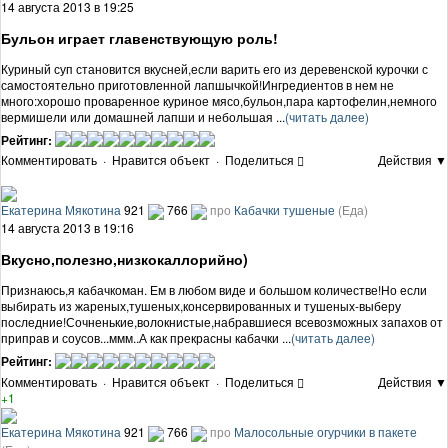
14 августа 2013 в 19:25
Бульон играет главенствующую роль!
Куриный суп становится вкусней,если варить его из деревенской курочки с
самостоятельно приготовленной лапшычкой!Ингредиентов в нем не
много:хорошо проваренное куриное мясо,бульон,пара картофелин,немного
вермишели или домашней лапши и небольшая ...
(читать далее)
Рейтинг:
Комментировать
·
Нравится объект
·
Поделиться
Действия ▼
Екатерина Мякотина
921
766
про
Кабачки тушеные
(Еда)
14 августа 2013 в 19:16
Вкусно,полезно,низкокаллорийно)
Признаюсь,я кабачкоман. Ем в любом виде и большом количестве!Но если
выбирать из жареных,тушеных,консервированных и тушеных-выберу
последние!Сочненькие,волокнистые,набравшиеся всевозможных запахов от
приправ и соусов...ммм..А как прекрасны кабачки ...
(читать далее)
Рейтинг:
Комментировать
·
Нравится объект
·
Поделиться
Действия ▼
+1
Екатерина Мякотина
921
766
про
Малосольные огурчики в пакете