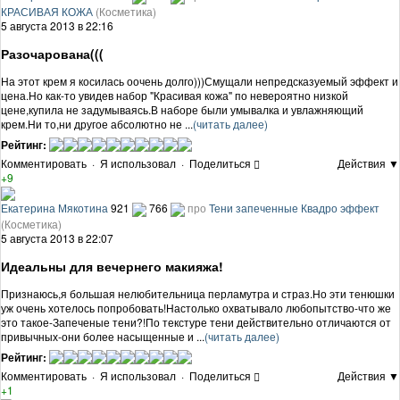
КРАСИВАЯ КОЖА
(Косметика)
5 августа 2013 в 22:16
Разочарована(((
На этот крем я косилась оочень долго)))Смущали непредсказуемый эффект и
цена.Но как-то увидев набор "Красивая кожа" по невероятно низкой
цене,купила не задумываясь.В наборе были умывалка и увлажняющий
крем.Ни то,ни другое абсолютно не ...
(читать далее)
Рейтинг:
Комментировать
·
Я использовал
·
Поделиться
Действия ▼
+9
Екатерина Мякотина
921
766
про
Тени запеченные Квадро эффект
(Косметика)
5 августа 2013 в 22:07
Идеальны для вечернего макияжа!
Признаюсь,я большая нелюбительница перламутра и страз.Но эти тенюшки
уж очень хотелось попробовать!Настолько охватывало любопытство-что же
это такое-Запеченые тени?!По текстуре тени действительно отличаются от
привычных-они более насыщенные и ...
(читать далее)
Рейтинг:
Комментировать
·
Я использовал
·
Поделиться
Действия ▼
+1