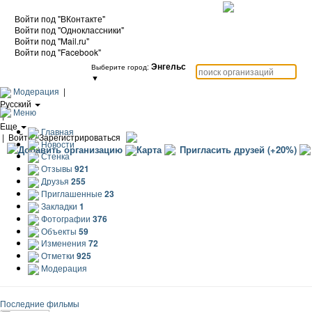
Войти под "ВКонтакте"
Войти под "Одноклассники"
Войти под "Mail.ru"
Войти под "Facebook"
Энгельс
Выберите город:
▼
Модерация
|
Русский
Меню
|
Еще
Главная
|
Войти / Зарегистрироваться
Новости
Добавить организацию
Карта
Пригласить друзей (+20%)
Стенка
Отзывы
921
Друзья
255
Приглашенные
23
Закладки
1
Фотографии
376
Объекты
59
Изменения
72
Отметки
925
Модерация
Последние фильмы