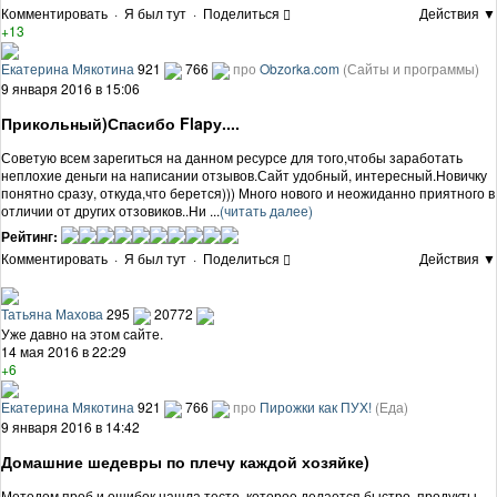
Комментировать
·
Я был тут
·
Поделиться
Действия ▼
+13
Екатерина Мякотина
921
766
про
Obzorka.com
(Сайты и программы)
9 января 2016 в 15:06
Прикольный)Спасибо Flapу....
Советую всем зарегиться на данном ресурсе для того,чтобы заработать
неплохие деньги на написании отзывов.Сайт удобный, интересный.Новичку
понятно сразу, откуда,что берется))) Много нового и неожиданно приятного в
отличии от других отзовиков..Ни ...
(читать далее)
Рейтинг:
Комментировать
·
Я был тут
·
Поделиться
Действия ▼
Татьяна Махова
295
20772
Уже давно на этом сайте.
14 мая 2016 в 22:29
+6
Екатерина Мякотина
921
766
про
Пирожки как ПУХ!
(Еда)
9 января 2016 в 14:42
Домашние шедевры по плечу каждой хозяйке)
Методом проб и ошибок нашла тесто, которое делается быстро, продукты