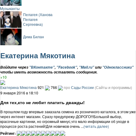
Музыканты
Пелагея (Ханова
Пелагея
Сергеевна)
Дима Билан
Екатерина Мякотина
Войдите через
"ВКонтакте"
,
"Facebook"
,
"Mail.ru"
или
"Одноклассники"
чтобы иметь возможность оставлять сообщения.
+10
Екатерина Мякотина
921
766
про
Сады России
(Сайты и программы)
9 января 2016 в 18:10
Для тех,кто не любит платить дважды!
В прошлом году впервые заказала семена из розничного каталога, в этом уже
через интенет магазин. Сразу предупрежу-ДОРОГО!!!Большой выбор,
красочные картинки, но огромный минус,что мало информации об уходе в
процессе роста растений!Для новичков очень ...
(читать далее)
Рейтинг: