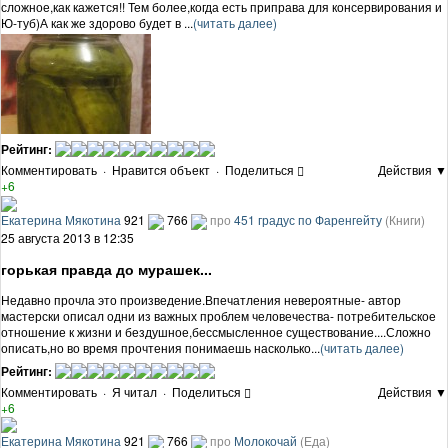
сложное,как кажется!! Тем более,когда есть приправа для консервирования и
Ю-туб)А как же здорово будет в ...
(читать далее)
Рейтинг:
Комментировать
·
Нравится объект
·
Поделиться
Действия ▼
+6
Екатерина Мякотина
921
766
про
451 градус по Фаренгейту
(Книги)
25 августа 2013 в 12:35
горькая правда до мурашек...
Недавно прочла это произведение.Впечатления невероятные- автор
мастерски описал одни из важных проблем человечества- потребительское
отношение к жизни и бездушное,бессмысленное существование....Сложно
описать,но во время прочтения понимаешь насколько...
(читать далее)
Рейтинг:
Комментировать
·
Я читал
·
Поделиться
Действия ▼
+6
Екатерина Мякотина
921
766
про
Молокочай
(Еда)