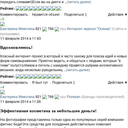
передать словами!)Если вы на диете и ...
(читать далее)
Рейтинг:
Комментировать
·
Нравится объект
·
Поделиться
Действия ▼
+5
Екатерина Мякотина
921
766
про
Интернет-журнал "Осинка"
(Сайты и
программы)
11 февраля 2014 в 11:43
Вдохновляюсь!
Класный интернет-проект,в который я часто захожу для поиска идей и новых
форм самовыражения. Приятно видеть, и общаться с людьми, которые "в
теме" полустолбиков и петель с накидом) Нравятся рубрики коллективного
вязания, когда несколько рукодельниц ...
(читать далее)
Рейтинг:
Комментировать
·
Я был тут
·
Поделиться
Действия ▼
+4
Екатерина Мякотина
921
766
про
Floresan
(Бренды производителей)
11 февраля 2014 в 11:26
Эффективная косметика за небольшие деньги!
На фотографии представлена только одна из популярных серий компании-
фитнес боди!Эти средства для похудения действительно помогают