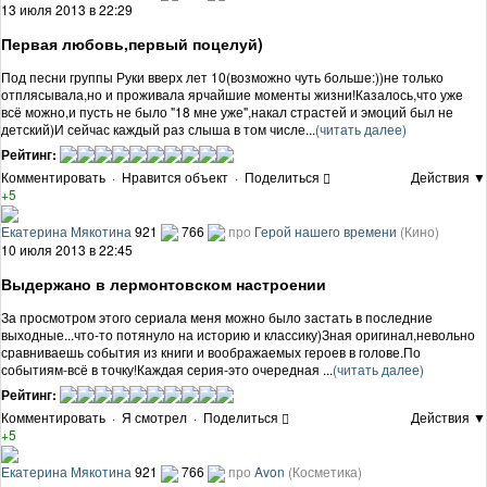
13 июля 2013 в 22:29
Первая любовь,первый поцелуй)
Под песни группы Руки вверх лет 10(возможно чуть больше:))не только
отплясывала,но и проживала ярчайшие моменты жизни!Казалось,что уже
всё можно,и пусть не было "18 мне уже",накал страстей и эмоций был не
детский)И сейчас каждый раз слыша в том числе...
(читать далее)
Рейтинг:
Комментировать
·
Нравится объект
·
Поделиться
Действия ▼
+5
Екатерина Мякотина
921
766
про
Герой нашего времени
(Кино)
10 июля 2013 в 22:45
Выдержано в лермонтовском настроении
За просмотром этого сериала меня можно было застать в последние
выходные...что-то потянуло на историю и классику)Зная оригинал,невольно
сравниваешь события из книги и воображаемых героев в голове.По
событиям-всё в точку!Каждая серия-это очередная ...
(читать далее)
Рейтинг:
Комментировать
·
Я смотрел
·
Поделиться
Действия ▼
+5
Екатерина Мякотина
921
766
про
Avon
(Косметика)