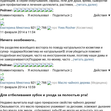
худеющим. В серии обертывания, скрабы, гели для душа, крема, сыворотки
для профилактики и лечения целлюлита, растяжек, ...
(читать далее)
Рейтинг:
Комментировать
·
Я использовал
·
Поделиться
Действия ▼
+4
Екатерина Мякотина
921
766
про
Yves Rocher
(Косметика)
11 февраля 2014 в 11:04
Ничего особенного..
Не разделяю всеобщего восторга по поводу натуральности косметики и
супер- подарках!Косметика не натуральная!В этом убедиться поможет
подробная инструкция, часто на иностранном языке, поэтому наши дамы и
не заморачиваются)Подарки же, по-моему, часто ...
(читать далее)
Рейтинг:
Комментировать
·
Я использовал
·
Поделиться
Действия ▼
+3
Екатерина Мякотина
921
766
про
Масло чайного дерева
(Медицина)
11 февраля 2014 в 10:59
Для отбеливания зубок и ухода за полостью рта!
Недавно вычитала ещё одно прекрасное свойство чайного дерева!
Оказывается, это масло прекрасно ухаживает за деснами, освежает дыхание
и без вреда для эмали , отбеливает зубы!Я не могла не испытать это на