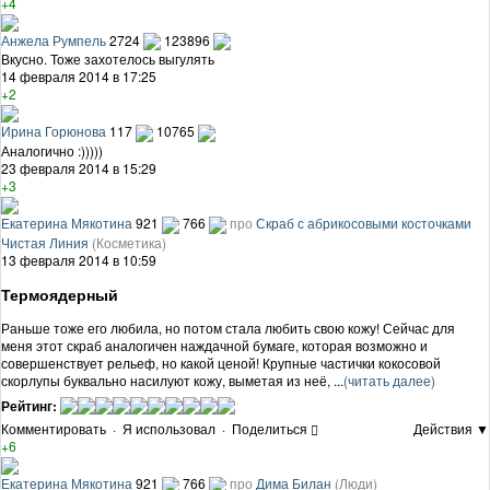
+4
Анжела Румпель
2724
123896
Вкусно. Тоже захотелось выгулять
14 февраля 2014 в 17:25
+2
Ирина Горюнова
117
10765
Аналогично :)))))
23 февраля 2014 в 15:29
+3
Екатерина Мякотина
921
766
про
Скраб с абрикосовыми косточками
Чистая Линия
(Косметика)
13 февраля 2014 в 10:59
Термоядерный
Раньше тоже его любила, но потом стала любить свою кожу! Сейчас для
меня этот скраб аналогичен наждачной бумаге, которая возможно и
совершенствует рельеф, но какой ценой! Крупные частички кокосовой
скорлупы буквально насилуют кожу, выметая из неё, ...
(читать далее)
Рейтинг:
Комментировать
·
Я использовал
·
Поделиться
Действия ▼
+6
Екатерина Мякотина
921
766
про
Дима Билан
(Люди)