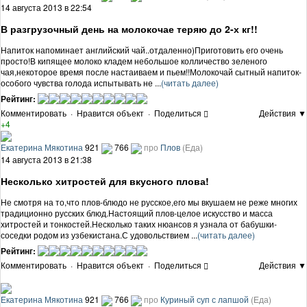
14 августа 2013 в 22:54
В разгрузочный день на молокочае теряю до 2-х кг!!
Напиток напоминает английский чай..отдаленно)Приготовить его очень
просто!В кипящее молоко кладем небольшое колличество зеленого
чая,некоторое время после настаиваем и пьем!!Молокочай сытный напиток-
особого чувства голода испытывать не ...
(читать далее)
Рейтинг:
Комментировать
·
Нравится объект
·
Поделиться
Действия ▼
+4
Екатерина Мякотина
921
766
про
Плов
(Еда)
14 августа 2013 в 21:38
Несколько хитростей для вкусного плова!
Не смотря на то,что плов-блюдо не русское,его мы вкушаем не реже многих
традиционно русских блюд.Настоящий плов-целое искусство и масса
хитростей и тонкостей.Несколько таких нюансов я узнала от бабушки-
соседки родом из узбекистана.С удовольствием ...
(читать далее)
Рейтинг:
Комментировать
·
Нравится объект
·
Поделиться
Действия ▼
Екатерина Мякотина
921
766
про
Куриный суп с лапшой
(Еда)