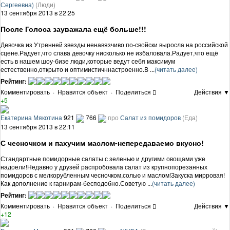
Сергеевна)
(Люди)
13 сентября 2013 в 22:25
После Голоса зауважала ещё больше!!!
Девочка из Утренней звезды ненавязчиво по-свойски выросла на российской
сцене.Радует,что слава девочку нисколько не избаловала.Радует,что ещё
есть в нашем шоу-бизе люди,которые ведут себя максимум
естественно,открыто и оптимистичннастроенно.В ...
(читать далее)
Рейтинг:
Комментировать
·
Нравится объект
·
Поделиться
Действия ▼
+5
Екатерина Мякотина
921
766
про
Салат из помидоров
(Еда)
13 сентября 2013 в 22:11
С чесночком и пахучим маслом-непередаваемо вкусно!
Стандартные помидорные салаты с зеленью и другими овощами уже
надоели!Недавно у друзей распробовала салат из крупнопорезанных
помидоров с мелкорубленным чесночком,солью и маслом!Закуска мирровая!
Как дополнение к гарнирам-бесподобно.Советую ...
(читать далее)
Рейтинг:
Комментировать
·
Нравится объект
·
Поделиться
Действия ▼
+12