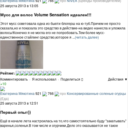
Екатерина Мякотина
921
766
про
NIVEA
(Бренды производителей)
25 августа 2013 в 13:05
Мусс для волос Volume Sensation идеален!!!
Этот мусс советовала одна из бьюти блогерш на ю-туб.Причем не просто
сказала,но и показала это средство в действие-на видео нанесла и уложила
волосы!Конечно я не могла его не попробовать.Тем более мусс-
единственное стайлинг средство,которое я ...
(читать далее)
Рейтинг:
Комментировать
·
Я использовал
·
Поделиться
Действия ▼
+10
Екатерина Мякотина
921
766
про
Консервированные соленые огурцы
(Еда)
25 августа 2013 в 12:51
Первый опыт))
Ещё в начале лета настроилась на то,что самостоятельно буду "закатывать"
варенья,соленья.В том числе и огурчики.Дело это оказывается не такое