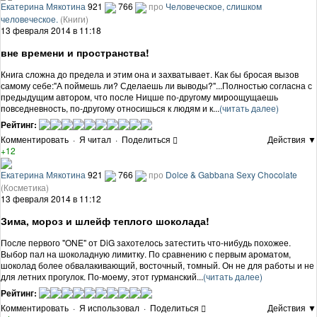
Екатерина Мякотина
921
766
про
Человеческое, слишком
человеческое.
(Книги)
13 февраля 2014 в 11:18
вне времени и пространства!
Книга сложна до предела и этим она и захватывает. Как бы бросая вызов
самому себе:"А поймешь ли? Сделаешь ли выводы?"...Полностью согласна с
предыдущим автором, что после Ницше по-другому мироощущаешь
повседневность, по-другому относишься к людям и к...
(читать далее)
Рейтинг:
Комментировать
·
Я читал
·
Поделиться
Действия ▼
+12
Екатерина Мякотина
921
766
про
Dolce & Gabbana Sexy Chocolate
(Косметика)
13 февраля 2014 в 11:12
Зима, мороз и шлейф теплого шоколада!
После первого "ONE" от DiG захотелось затестить что-нибудь похожее.
Выбор пал на шоколадную лимитку. По сравнению с первым ароматом,
шоколад более обвалакивающий, восточный, томный. Он не для работы и не
для летних прогулок. По-моему, этот гурманский...
(читать далее)
Рейтинг:
Комментировать
·
Я использовал
·
Поделиться
Действия ▼