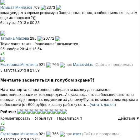
Ильшат Мингазов
709
2373
когда увидел впервые рекламу о Запеченныз тенях, вообще смеялся - зачем
еще их запекают?)))
6 августа 2013 в 00:33
Татьяна Махова
295
20772
Технология такая - "запекание" называется.
25 ноября 2014 в 15:54
+5
Екатерина Мякотина
921
766
про
Massovki.ru
(Сайты и программы)
5 августа 2013 в 21:59
Мечтаете засветиться в голубом экране?!
На этом портале постоянно набирают массовку для съемок в
кино,клипах,реалити,телепередач...И оказалось ,что на большинстве теле-
передач люди говорят с ведущими за денежку!Пусть по московским меркам и
небольшим (от 600 руб)но и за эту работку есть ...
(читать далее)
Рейтинг:
Комментировать
·
Я был тут
·
Поделиться
Действия ▼
+5
Екатерина Мякотина
921
766
про
asos
(Сайты и программы)
4 августа 2013 в 12:03