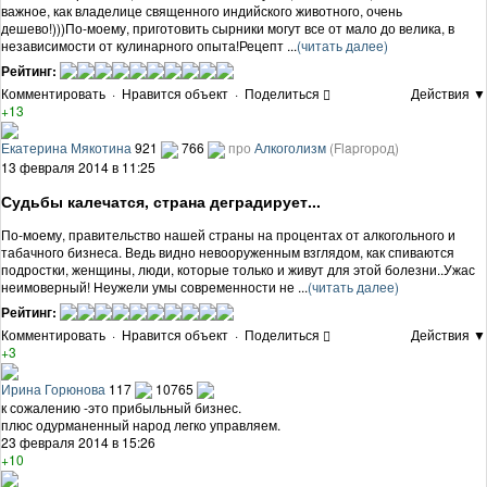
важное, как владелице священного индийского животного, очень
дешево!)))По-моему, приготовить сырники могут все от мало до велика, в
независимости от кулинарного опыта!Рецепт ...
(читать далее)
Рейтинг:
Комментировать
·
Нравится объект
·
Поделиться
Действия ▼
+13
Екатерина Мякотина
921
766
про
Алкоголизм
(Flapгород)
13 февраля 2014 в 11:25
Судьбы калечатся, страна деградирует...
По-моему, правительство нашей страны на процентах от алкогольного и
табачного бизнеса. Ведь видно невооруженным взглядом, как спиваются
подростки, женщины, люди, которые только и живут для этой болезни..Ужас
неимоверный! Неужели умы современности не ...
(читать далее)
Рейтинг:
Комментировать
·
Нравится объект
·
Поделиться
Действия ▼
+3
Ирина Горюнова
117
10765
к сожалению -это прибыльный бизнес.
плюс одурманенный народ легко управляем.
23 февраля 2014 в 15:26
+10