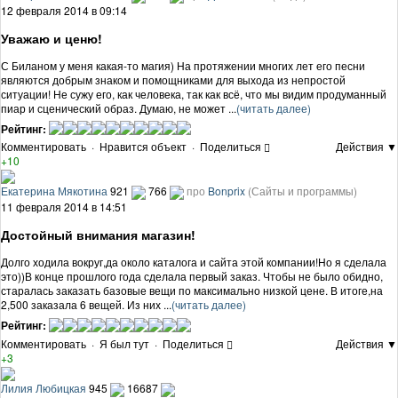
12 февраля 2014 в 09:14
Уважаю и ценю!
С Биланом у меня какая-то магия) На протяжении многих лет его песни
являются добрым знаком и помощниками для выхода из непростой
ситуации! Не сужу его, как человека, так как всё, что мы видим продуманный
пиар и сценический образ. Думаю, не может ...
(читать далее)
Рейтинг:
Комментировать
·
Нравится объект
·
Поделиться
Действия ▼
+10
Екатерина Мякотина
921
766
про
Bonprix
(Сайты и программы)
11 февраля 2014 в 14:51
Достойный внимания магазин!
Долго ходила вокруг,да около каталога и сайта этой компании!Но я сделала
это))В конце прошлого года сделала первый заказ. Чтобы не было обидно,
старалась заказать базовые вещи по максимально низкой цене. В итоге,на
2,500 заказала 6 вещей. Из них ...
(читать далее)
Рейтинг:
Комментировать
·
Я был тут
·
Поделиться
Действия ▼
+3
Лилия Любицкая
945
16687