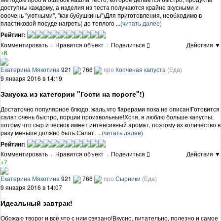
доступны каждому, а изделия из теста получаются крайне вкусными и
ооочень "уютными", "как бубушкины")Для приготовления, необходимо в
пластиковой посуде нагреть( до теплого ...
(читать далее)
Рейтинг:
Комментировать
·
Нравится объект
·
Поделиться
Действия ▼
+6
Екатерина Мякотина
921
766
про
Копченая капуста
(Еда)
9 января 2016 в 14:19
Закуска из категории "Гости на пороге"!)
Достаточно популярное блюдо, жаль,что flapерами пока не описан!Готовится
салат очень быстро, порции произвольные!Хотя, я люблю больше капусты,
потому что сыр и чеснок имеет интенсивный аромат, поэтому их количество в
разу меньше должно быть.Салат, ...
(читать далее)
Рейтинг:
Комментировать
·
Нравится объект
·
Поделиться
Действия ▼
+7
Екатерина Мякотина
921
766
про
Сырники
(Еда)
9 января 2016 в 14:07
Идеальный завтрак!
Обожаю творог и всё,что с ним связано!Вкусно, питательно, полезно и самое