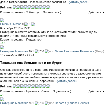
давно там рерайтит. Оплата на сайте зависит от ...
(читать далее)
Рейтинг:
Комментировать
·
Я был тут
·
Поделиться
Действия ▼
Евгения Никова
0
0
8 октября 2013 в 15:31
Екатерина вы как-то оставили отзыв по костюмам стиляг, скажите где вы
нашли эти костюмы! спасибо,жду с нетерпением!
Комментировать
·
Поделиться
+15
Екатерина Мякотина
921
766
про
Фаина Георгиевна Раневская
(Люди)
13 сентября 2013 в 22:41
Таких,как она больше нет и не будет(
Обожаю советское кино и советское мировозрение.Фаина Георгиевна одна
из многих людей этого поколения,на которых смотришь с заворожением от
неимоверной энергии,любви к жизни,искрящейся иронии и неподражаемого
обаяния.Роли в кино Фаины Георгиевны ...
(читать далее)
Рейтинг:
Комментировать
·
Нравится объект
·
Поделиться
Действия ▼
+8
Екатерина Мякотина
921
766
про
Пелагея (Ханова Пелагея