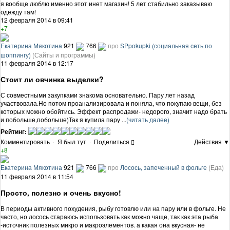
я вообще люблю именно этот инет магазин! 5 лет стабильно заказываю
одежду там!
12 февраля 2014 в 09:41
+7
Екатерина Мякотина
921
766
про
SPpokupki (социальная сеть по
шоппингу)
(Сайты и программы)
11 февраля 2014 в 12:17
Стоит ли овчинка выделки?
С совместными закупками знакома основательно. Пару лет назад
участвовала.Но потом проанализировала и поняла, что покупаю вещи, без
которых можно обойтись. Эффект распродажи- недорого, значит надо брать
и побольше,побольше)Так я купила пару ...
(читать далее)
Рейтинг:
Комментировать
·
Я был тут
·
Поделиться
Действия ▼
+8
Екатерина Мякотина
921
766
про
Лосось, запеченный в фольге
(Еда)
11 февраля 2014 в 11:54
Просто, полезно и очень вкусно!
В периоды активного похудения, рыбу готовлю или на пару или в фольге. Не
часто, но лосось стараюсь использовать как можно чаще, так как эта рыба
-источник полезных микро и макроэлементов. а какая она вкусная- не