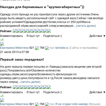
Находка для беременных и "крупногабаритных"))
Одежду этого бренда не раз приобретала через другие источники.Очень
рада была увидеть русскоязычный сайт с одеждой asus.Сейчас там вообще
райские условия!!Одежда(юбки,футболки,платья от 250 руб!Масса
распродажной обуви,аксессуаров!К слову,в минувшую ...
(читать далее)
Рейтинг:
Комментировать
·
Я был тут
·
Поделиться
Действия ▼
+4
Екатерина Мякотина
921
766
про
lamoda.ru
(Сайты и программы)
21 июля 2013 в 07:38
Первый заказ порадовал!
На днях пришла первая посылка от Ламоды(заказала вещички уже второй
раз)).Понравилось всё!Огромное количество
одежды,обуви,аксессуаров.Возможность фильтрации по
размеру,цвету.цене,популярности и тд.После заказа,менеджер связался
через секунд ...
(читать далее)
Рейтинг:
Комментировать
·
Я был тут
·
Поделиться
Действия ▼
+5
Екатерина Мякотина
921
766
про
Я не отдам тебя никому
(Музыка)