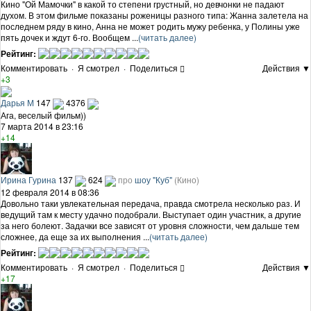
Кино "Ой Мамочки" в какой то степени грустный, но девчонки не падают
духом. В этом фильме показаны роженицы разного типа: Жанна залетела на
последнем ряду в кино, Анна не может родить мужу ребенка, у Полины уже
пять дочек и ждут 6-го. Вообщем ...
(читать далее)
Рейтинг:
Комментировать
·
Я смотрел
·
Поделиться
Действия ▼
+3
Дарья М
147
4376
Ага, веселый фильм))
7 марта 2014 в 23:16
+14
Ирина Гурина
137
624
про
шоу "Куб"
(Кино)
12 февраля 2014 в 08:36
Довольно таки увлекательная передача, правда смотрела несколько раз. И
ведущий там к месту удачно подобрали. Выступает один участник, а другие
за него болеют. Задачки все зависят от уровня сложности, чем дальше тем
сложнее, да еще за их выполнения ...
(читать далее)
Рейтинг:
Комментировать
·
Я смотрел
·
Поделиться
Действия ▼
+17