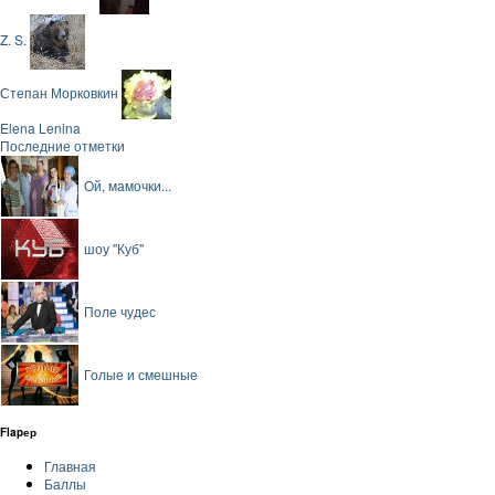
Z. S.
Степан Морковкин
Elena Lenina
Последние отметки
Ой, мамочки...
шоу "Куб"
Поле чудес
Голые и смешные
Flapер
Главная
Баллы