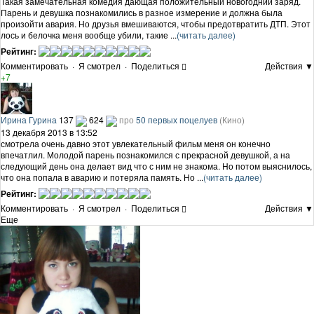
Такая замечательная комедия дающая положительный новогодний заряд.
Парень и девушка познакомились в разное измерение и должна была
произойти авария. Но друзья вмешиваются, чтобы предотвратить ДТП. Этот
лось и белочка меня вообще убили, такие ...
(читать далее)
Рейтинг:
Комментировать
·
Я смотрел
·
Поделиться
Действия ▼
+7
Ирина Гурина
137
624
про
50 первых поцелуев
(Кино)
13 декабря 2013 в 13:52
смотрела очень давно этот увлекательный фильм меня он конечно
впечатлил. Молодой парень познакомился с прекрасной девушкой, а на
следующий день она делает вид что с ним не знакома. Но потом выяснилось,
что она попала в аварию и потеряла память. Но ...
(читать далее)
Рейтинг:
Комментировать
·
Я смотрел
·
Поделиться
Действия ▼
Еще