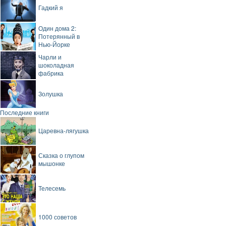
Гадкий я
Один дома 2:
Потерянный в
Нью-Йорке
Чарли и
шоколадная
фабрика
Золушка
Последние книги
Царевна-лягушка
Сказка о глупом
мышонке
Телесемь
1000 советов