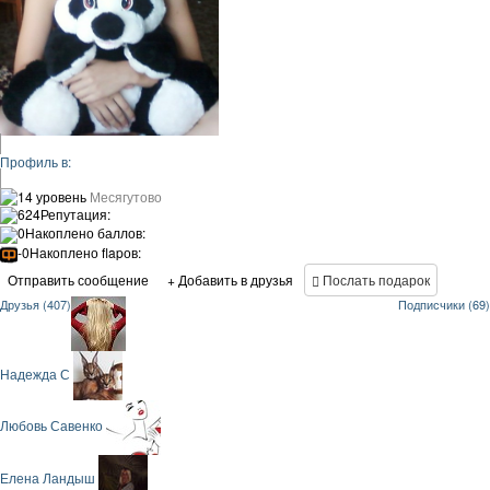
Профиль в:
14 уровень
Месягутово
624
Репутация:
0
Накоплено баллов:
-0
Накоплено flapов:
Отправить сообщение
+ Добавить в друзья
Послать подарок
Друзья (407)
Подписчики (69)
Надежда С
Любовь Савенко
Елена Ландыш