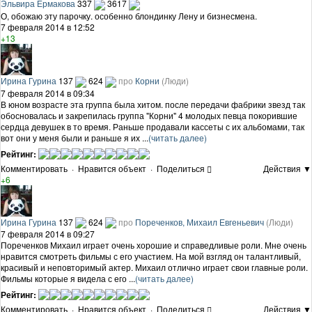
Эльвира Ермакова
337
3617
О, обожаю эту парочку. особенно блондинку Лену и бизнесмена.
7 февраля 2014 в 12:52
+13
Ирина Гурина
137
624
про
Корни
(Люди)
7 февраля 2014 в 09:34
В юном возрасте эта группа была хитом. после передачи фабрики звезд так
обосновалась и закрепилась группа "Корни" 4 молодых певца покорившие
сердца девушек в то время. Раньше продавали кассеты с их альбомами, так
вот они у меня были и раньше я их ...
(читать далее)
Рейтинг:
Комментировать
·
Нравится объект
·
Поделиться
Действия ▼
+6
Ирина Гурина
137
624
про
Пореченков, Михаил Евгеньевич
(Люди)
7 февраля 2014 в 09:27
Пореченков Михаил играет очень хорошие и справедливые роли. Мне очень
нравится смотреть фильмы с его участием. На мой взгляд он талантливый,
красивый и неповторимый актер. Михаил отлично играет свои главные роли.
Фильмы которые я видела с его ...
(читать далее)
Рейтинг:
Комментировать
·
Нравится объект
·
Поделиться
Действия ▼