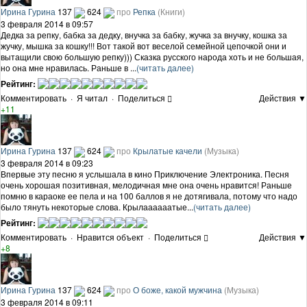
Ирина Гурина
137
624
про
Репка
(Книги)
3 февраля 2014 в 09:57
Дедка за репку, бабка за дедку, внучка за бабку, жучка за внучку, кошка за
жучку, мышка за кошку!!! Вот такой вот веселой семейной цепочкой они и
вытащили свою большую репку))) Сказка русского народа хоть и не большая,
но она мне нравилась. Раньше в ...
(читать далее)
Рейтинг:
Комментировать
·
Я читал
·
Поделиться
Действия ▼
+11
Ирина Гурина
137
624
про
Крылатые качели
(Музыка)
3 февраля 2014 в 09:23
Впервые эту песню я услышала в кино Приключение Электроника. Песня
очень хорошая позитивная, мелодичная мне она очень нравится! Раньше
помню в караоке ее пела и на 100 баллов я не дотягивала, потому что надо
было тянуть некоторые слова. Крылаааааатые...
(читать далее)
Рейтинг:
Комментировать
·
Нравится объект
·
Поделиться
Действия ▼
+8
Ирина Гурина
137
624
про
О боже, какой мужчина
(Музыка)
3 февраля 2014 в 09:11