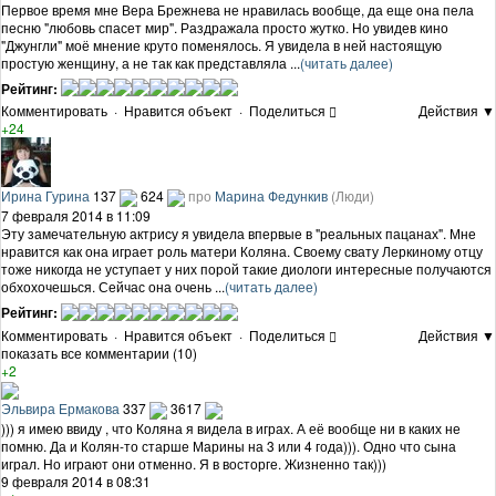
Первое время мне Вера Брежнева не нравилась вообще, да еще она пела
песню "любовь спасет мир". Раздражала просто жутко. Но увидев кино
"Джунгли" моё мнение круто поменялось. Я увидела в ней настоящую
простую женщину, а не так как представляла ...
(читать далее)
Рейтинг:
Комментировать
·
Нравится объект
·
Поделиться
Действия ▼
+24
Ирина Гурина
137
624
про
Марина Федункив
(Люди)
7 февраля 2014 в 11:09
Эту замечательную актрису я увидела впервые в "реальных пацанах". Мне
нравится как она играет роль матери Коляна. Своему свату Леркиному отцу
тоже никогда не уступает у них порой такие диологи интересные получаются
обхохочешься. Сейчас она очень ...
(читать далее)
Рейтинг:
Комментировать
·
Нравится объект
·
Поделиться
Действия ▼
показать все комментарии (10)
+2
Эльвира Ермакова
337
3617
))) я имею ввиду , что Коляна я видела в играх. А её вообще ни в каких не
помню. Да и Колян-то старше Марины на 3 или 4 года))). Одно что сына
играл. Но играют они отменно. Я в восторге. Жизненно так)))
9 февраля 2014 в 08:31