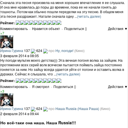
Сначала эта песня произвела на меня хорошее впечатление я ее слушала.
И она мне нравилась до поры до времени, пока ее не начали гонять до
тошноты. Потом как обычно пошли переделки на эту песню. В общем меня
эта песня раздражает. Натали сначала одну ...
(читать далее)
Рейтинг:
Комментировать
·
Нравится объект
·
Поделиться
Действия ▼
+7
Ирина Гурина
137
624
про
Ну, погоди!
(Кино)
3 февраля 2014 в 08:05
Ну погоди мультик моего детства))) Эта вечная погоня волка за зайцем. На
протяжении всех серий волк всячески пытается поймать зайца постоянно
гоняется за ним. Но зайцу всегда удается уйти от погони и оставить волка в
дураках. Сейчас я слышала, что ...
(читать далее)
Рейтинг:
Комментировать
·
Я смотрел
·
Поделиться
Действия ▼
+3
Ирина Гурина
137
624
про
Наша Russia (Наша Раша)
(Кино)
2 февраля 2014 в 09:44
Но всё-таки она наша. Наша Russia!!!