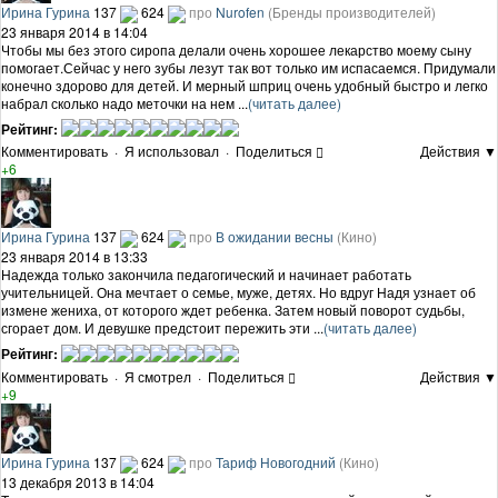
Ирина Гурина
137
624
про
Nurofen
(Бренды производителей)
23 января 2014 в 14:04
Чтобы мы без этого сиропа делали очень хорошее лекарство моему сыну
помогает.Сейчас у него зубы лезут так вот только им испасаемся. Придумали
конечно здорово для детей. И мерный шприц очень удобный быстро и легко
набрал сколько надо меточки на нем ...
(читать далее)
Рейтинг:
Комментировать
·
Я использовал
·
Поделиться
Действия ▼
+6
Ирина Гурина
137
624
про
В ожидании весны
(Кино)
23 января 2014 в 13:33
Надежда только закончила педагогический и начинает работать
учительницей. Она мечтает о семье, муже, детях. Но вдруг Надя узнает об
измене жениха, от которого ждет ребенка. Затем новый поворот судьбы,
сгорает дом. И девушке предстоит пережить эти ...
(читать далее)
Рейтинг:
Комментировать
·
Я смотрел
·
Поделиться
Действия ▼
+9
Ирина Гурина
137
624
про
Тариф Новогодний
(Кино)
13 декабря 2013 в 14:04