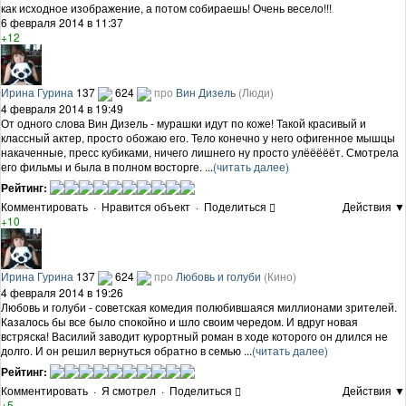
как исходное изображение, а потом собираешь! Очень весело!!!
6 февраля 2014 в 11:37
+12
Ирина Гурина
137
624
про
Вин Дизель
(Люди)
4 февраля 2014 в 19:49
От одного слова Вин Дизель - мурашки идут по коже! Такой красивый и
классный актер, просто обожаю его. Тело конечно у него офигенное мышцы
накаченные, пресс кубиками, ничего лишнего ну просто улёёёёёт. Смотрела
его фильмы и была в полном восторге. ...
(читать далее)
Рейтинг:
Комментировать
·
Нравится объект
·
Поделиться
Действия ▼
+10
Ирина Гурина
137
624
про
Любовь и голуби
(Кино)
4 февраля 2014 в 19:26
Любовь и голуби - советская комедия полюбившаяся миллионами зрителей.
Казалось бы все было спокойно и шло своим чередом. И вдруг новая
встряска! Василий заводит курортный роман в ходе которого он длился не
долго. И он решил вернуться обратно в семью ...
(читать далее)
Рейтинг:
Комментировать
·
Я смотрел
·
Поделиться
Действия ▼
+5