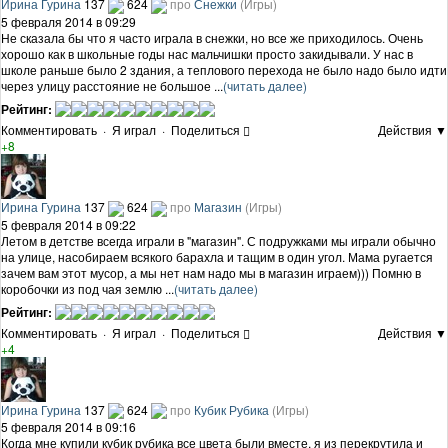
Ирина Гурина
137
624
про
Снежки
(Игры)
5 февраля 2014 в 09:29
Не сказала бы что я часто играла в снежки, но все же приходилось. Очень
хорошо как в школьные годы нас мальчишки просто закидывали. У нас в
школе раньше было 2 здания, а теплового перехода не было надо было идти
через улицу расстояние не большое ...
(читать далее)
Рейтинг:
Комментировать
·
Я играл
·
Поделиться
Действия ▼
+8
Ирина Гурина
137
624
про
Магазин
(Игры)
5 февраля 2014 в 09:22
Летом в детстве всегда играли в "магазин". С подружками мы играли обычно
на улице, насобираем всякого барахла и тащим в один угол. Мама ругается
зачем вам этот мусор, а мы нет нам надо мы в магазин играем))) Помню в
коробочки из под чая землю ...
(читать далее)
Рейтинг:
Комментировать
·
Я играл
·
Поделиться
Действия ▼
+4
Ирина Гурина
137
624
про
Кубик Рубика
(Игры)
5 февраля 2014 в 09:16
Когда мне купили кубик рубика все цвета были вместе, я из перекрутила и