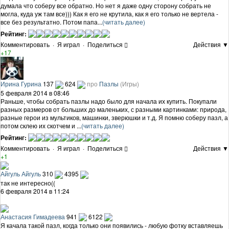
думала что соберу все обратно. Но нет я даже одну сторону собрать не
могла, куда уж там все))) Как я его не крутила, как я его только не вертела -
все без результатно. Потом папа...
(читать далее)
Рейтинг:
Комментировать
·
Я играл
·
Поделиться
Действия ▼
+17
Ирина Гурина
137
624
про
Пазлы
(Игры)
5 февраля 2014 в 08:46
Раньше, чтобы собрать пазлы надо было для начала их купить. Покупали
разных размеров от больших до маленьких, с разными картинками: природа,
разные герои из мультиков, машинки, зверюшки и т.д. Я помню соберу пазл, а
потом склею их скотчем и ...
(читать далее)
Рейтинг:
Комментировать
·
Я играл
·
Поделиться
Действия ▼
+1
Айгуль Айгуль
310
4395
так не интересно((
6 февраля 2014 в 11:24
Анастасия Гимадеева
941
6122
Я качала такой пазл, когда только они появились - любую фотку вставляешь