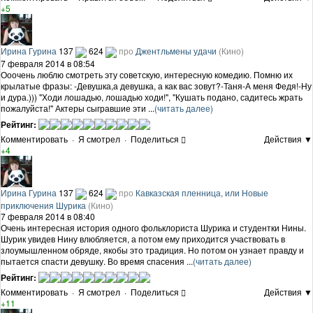
+5
Ирина Гурина
137
624
про
Джентльмены удачи
(Кино)
7 февраля 2014 в 08:54
Ооочень люблю смотреть эту советскую, интересную комедию. Помню их
крылатые фразы: -Девушка,а девушка, а как вас зовут?-Таня-А меня Федя!-Ну
и дура.))) "Ходи лошадью, лошадью ходи!", "Кушать подано, садитесь жрать
пожалуйста!" Актеры сыгравшие эти ...
(читать далее)
Рейтинг:
Комментировать
·
Я смотрел
·
Поделиться
Действия ▼
+4
Ирина Гурина
137
624
про
Кавказская пленница, или Новые
приключения Шурика
(Кино)
7 февраля 2014 в 08:40
Очень интересная история одного фольклориста Шурика и студентки Нины.
Шурик увидев Нину влюбляется, а потом ему приходится участвовать в
злоумышленном обряде, якобы это традиция. Но потом он узнает правду и
пытается спасти девушку. Во время спасения ...
(читать далее)
Рейтинг:
Комментировать
·
Я смотрел
·
Поделиться
Действия ▼
+11