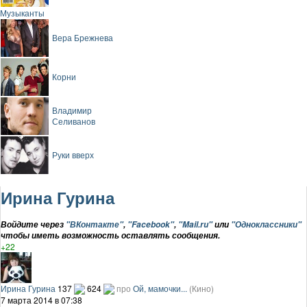
Музыканты
Вера Брежнева
Корни
Владимир
Селиванов
Руки вверх
Ирина Гурина
Войдите через
"ВКонтакте"
,
"Facebook"
,
"Mail.ru"
или
"Одноклассники"
чтобы иметь возможность оставлять сообщения.
+22
Ирина Гурина
137
624
про
Ой, мамочки...
(Кино)
7 марта 2014 в 07:38