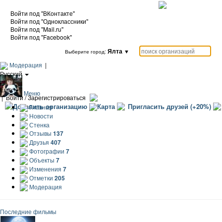
Войти под "ВКонтакте"
Войти под "Одноклассники"
Войти под "Mail.ru"
Войти под "Facebook"
Ялта
▼
Выберите город:
Модерация
|
Русский
|
Еще
Меню
|
Войти / Зарегистрироваться
Добавить организацию
Карта
Пригласить друзей (+20%)
Главная
Новости
Стенка
Отзывы
137
Друзья
407
Фотографии
7
Объекты
7
Изменения
7
Отметки
205
Модерация
Последние фильмы