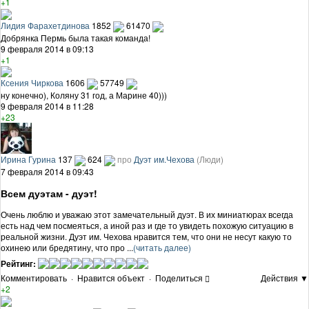
+1
Лидия Фарахетдинова
1852
61470
Добрянка Пермь была такая команда!
9 февраля 2014 в 09:13
+1
Ксения Чиркова
1606
57749
ну конечно), Коляну 31 год, а Марине 40)))
9 февраля 2014 в 11:28
+23
Ирина Гурина
137
624
про
Дуэт им.Чехова
(Люди)
7 февраля 2014 в 09:43
Всем дуэтам - дуэт!
Очень люблю и уважаю этот замечательный дуэт. В их миниатюрах всегда
есть над чем посмеяться, а иной раз и где то увидеть похожую ситуацию в
реальной жизни. Дуэт им. Чехова нравится тем, что они не несут какую то
охинею или бредятину, что про ...
(читать далее)
Рейтинг:
Комментировать
·
Нравится объект
·
Поделиться
Действия ▼
+2