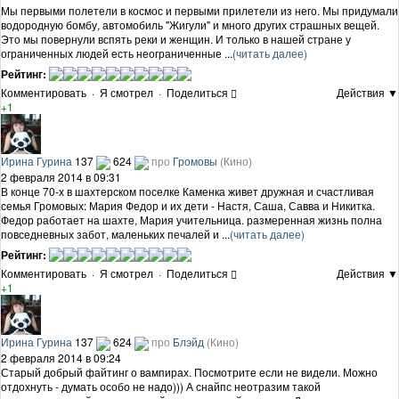
Мы первыми полетели в космос и первыми прилетели из него. Мы придумали
водородную бомбу, автомобиль "Жигули" и много других страшных вещей.
Это мы повернули вспять реки и женщин. И только в нашей стране у
ограниченных людей есть неограниченные ...
(читать далее)
Рейтинг:
Комментировать
·
Я смотрел
·
Поделиться
Действия ▼
+1
Ирина Гурина
137
624
про
Громовы
(Кино)
2 февраля 2014 в 09:31
В конце 70-х в шахтерском поселке Каменка живет дружная и счастливая
семья Громовых: Мария Федор и их дети - Настя, Саша, Савва и Никитка.
Федор работает на шахте, Мария учительница. размеренная жизнь полна
повседневных забот, маленьких печалей и ...
(читать далее)
Рейтинг:
Комментировать
·
Я смотрел
·
Поделиться
Действия ▼
+1
Ирина Гурина
137
624
про
Блэйд
(Кино)
2 февраля 2014 в 09:24
Старый добрый файтинг о вампирах. Посмотрите если не видели. Можно
отдохнуть - думать особо не надо))) А снайпс неотразим такой