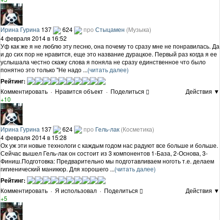
Ирина Гурина
137
624
про
Стыцамен
(Музыка)
4 февраля 2014 в 16:52
Уф как же я не люблю эту песню, она почему то сразу мне не понравилась. Да
и до сих пор не нравится, еще это название дурацкое. Первый раз когда я ее
услышала честно скажу слова я поняла не сразу единственное что было
понятно это только "Не надо ...
(читать далее)
Рейтинг:
Комментировать
·
Нравится объект
·
Поделиться
Действия ▼
+10
Ирина Гурина
137
624
про
Гель-лак
(Косметика)
4 февраля 2014 в 15:28
Ох уж эти новые технологи с каждым годом нас радуют все больше и больше.
Сейчас вышел Гель-лак он состоит из 3 компонентов 1-База, 2-Основа, 3-
Финиш.Подготовка: Предварительно мы подготавливаем ноготь т.е. делаем
гигиенический маникюр. Для хорошего ...
(читать далее)
Рейтинг:
Комментировать
·
Я использовал
·
Поделиться
Действия ▼
+5