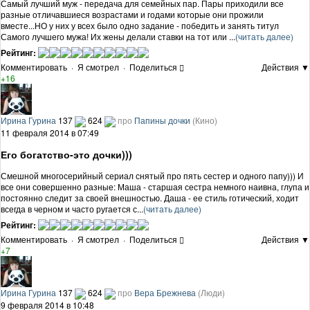
Самый лучший муж - передача для семейных пар. Пары приходили все
разные отличавшиеся возрастами и годами которые они прожили
вместе...НО у них у всех было одно задание - победить и занять титул
Самого лучшего мужа! Их жены делали ставки на тот или ...
(читать далее)
Рейтинг:
Комментировать
·
Я смотрел
·
Поделиться
Действия ▼
+16
Ирина Гурина
137
624
про
Папины дочки
(Кино)
11 февраля 2014 в 07:49
Его богатство-это дочки)))
Смешной многосерийный сериал снятый про пять сестер и одного папу))) И
все они совершенно разные: Маша - старшая сестра немного наивна, глупа и
постоянно следит за своей внешностью. Даша - ее стиль готический, ходит
всегда в черном и часто ругается с...
(читать далее)
Рейтинг:
Комментировать
·
Я смотрел
·
Поделиться
Действия ▼
+7
Ирина Гурина
137
624
про
Вера Брежнева
(Люди)
9 февраля 2014 в 10:48