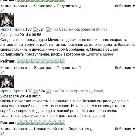
Комментировать
·
Я смотрел
·
Поделиться
Действия ▼
+2
Ирина Гурина
137
624
про
Старики-разбойники
(Кино)
2 февраля 2014 в 08:58
Следователя прокуратуры Мячикова, достигшего пенсионного возраста,
пытаются вытурнуть с работы так как прислали другого кандидата. Вместе со
своим старинным другом, инженером Воробьевым, Мячиков решает
организовать преступление, раскрыв которое он ...
(читать далее)
Рейтинг:
Комментировать
·
Я смотрел
·
Поделиться
Действия ▼
+4
Ирина Гурина
137
624
про
Татьяна Арнтгольц
(Люди)
2 февраля 2014 в 08:15
Очень творческая личность. На сколько я знаю Татьяна сыграла довольно
таки много ролей на нашем телеэкране. И в основном я ее вижу в много
серийных сериалах, да и еще в главной роли!!! Как актер она очень
талантливая,красивая отлично играет свои ...
(читать далее)
Рейтинг:
Комментировать
·
Нравится объект
·
Поделиться
Действия ▼
+8