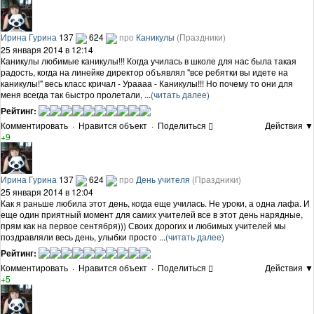
Ирина Гурина
137
624
про
Каникулы
(Праздники)
25 января 2014 в 12:14
Каникулы любимые каникулы!!! Когда училась в школе для нас была такая
радость, когда на линейке директор объявлял "все ребятки вы идете на
каникулы!" весь класс кричал - Ураааа - Каникулы!!! Но почему то они для
меня всегда так быстро пролетали, ...
(читать далее)
Рейтинг:
Комментировать
·
Нравится объект
·
Поделиться
Действия ▼
+9
Ирина Гурина
137
624
про
День учителя
(Праздники)
25 января 2014 в 12:04
Как я раньше любила этот день, когда еще училась. Не уроки, а одна лафа. И
еще один приятный момент для самих учителей все в этот день нарядные,
прям как на первое сентября))) Своих дорогих и любимых учителей мы
поздравляли весь день, улыбки просто ...
(читать далее)
Рейтинг:
Комментировать
·
Нравится объект
·
Поделиться
Действия ▼
+5