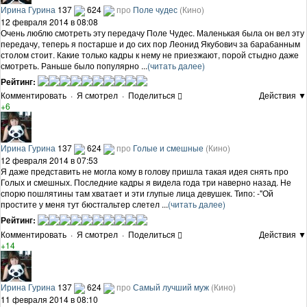
Ирина Гурина
137
624
про
Поле чудес
(Кино)
12 февраля 2014 в 08:08
Очень люблю смотреть эту передачу Поле Чудес. Маленькая была он вел эту
передачу, теперь я постарше и до сих пор Леонид Якубович за барабанным
столом стоит. Какие только кадры к нему не приезжают, порой стыдно даже
смотреть. Раньше было популярно ...
(читать далее)
Рейтинг:
Комментировать
·
Я смотрел
·
Поделиться
Действия ▼
+6
Ирина Гурина
137
624
про
Голые и смешные
(Кино)
12 февраля 2014 в 07:53
Я даже представить не могла кому в голову пришла такая идея снять про
Голых и смешных. Последние кадры я видела года три наверно назад. Не
спорю пошлятины там хватает и эти глупые лица девушек. Типо: -"Ой
простите у меня тут бюстгальтер слетел ...
(читать далее)
Рейтинг:
Комментировать
·
Я смотрел
·
Поделиться
Действия ▼
+14
Ирина Гурина
137
624
про
Самый лучший муж
(Кино)
11 февраля 2014 в 08:10