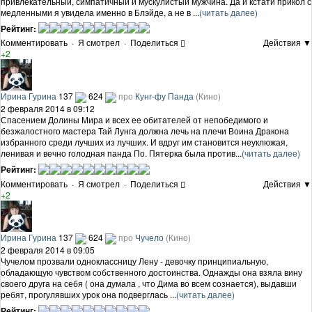
привлекательный, симпатичный и мускулистый мужчина. Да и кстати прикол с
медленными я увидела именно в Блэйде, а не в ...
(читать далее)
Рейтинг:
Комментировать
·
Я смотрел
·
Поделиться
Действия ▼
+2
Ирина Гурина
137
624
про
Кунг-фу Панда
(Кино)
2 февраля 2014 в 09:12
Спасением Долины Мира и всех ее обитателей от непобедимого и
безжалостного мастера Тай Лунга должна лечь на плечи Воина Дракона
избранного среди лучших из лучших. И вдруг им становится неуклюжая,
ленивая и вечно голодная панда По. Пятерка была против...
(читать далее)
Рейтинг:
Комментировать
·
Я смотрел
·
Поделиться
Действия ▼
+2
Ирина Гурина
137
624
про
Чучело
(Кино)
2 февраля 2014 в 09:05
Чучелом прозвали одноклассницу Лену - девочку принципиальную,
обладающую чувством собственного достоинства. Однажды она взяла вину
своего друга на себя ( она думала , что Дима во всем сознается), выдавши
ребят, прогулявших урок она подверглась ...
(читать далее)
Рейтинг: