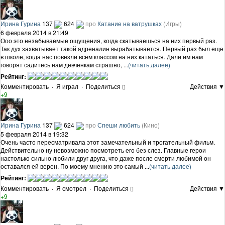
Ирина Гурина
137
624
про
Катание на ватрушках
(Игры)
6 февраля 2014 в 21:49
Ооо это незабываемые ощущения, когда скатываешься на них первый раз.
Так дух захватывает такой адреналин вырабатывается. Первый раз был еще
в школе, когда нас повезли всем классом на них кататься. Дали им нам
говорят садитесь нам девченкам страшно, ...
(читать далее)
Рейтинг:
Комментировать
·
Я играл
·
Поделиться
Действия ▼
+9
Ирина Гурина
137
624
про
Спеши любить
(Кино)
5 февраля 2014 в 19:32
Очень часто пересматривала этот замечательный и трогательный фильм.
Действительно ну невозможно посмотреть его без слез. Главные герои
настолько сильно любили друг друга, что даже после смерти любимой он
оставался ей верен. По моему мнению это самый ...
(читать далее)
Рейтинг:
Комментировать
·
Я смотрел
·
Поделиться
Действия ▼
+9