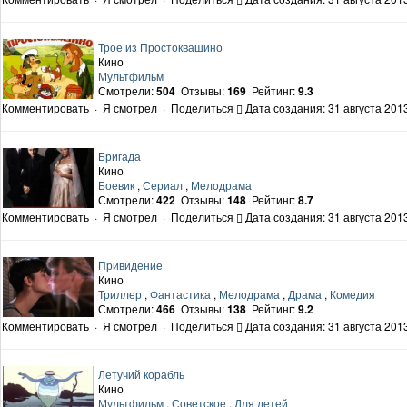
Трое из Простоквашино
Кино
Мультфильм
Смотрели:
504
Отзывы:
169
Рейтинг:
9.3
Комментировать
·
Я смотрел
·
Поделиться
Дата создания: 31 августа 2013
Бригада
Кино
Боевик
,
Сериал
,
Мелодрама
Смотрели:
422
Отзывы:
148
Рейтинг:
8.7
Комментировать
·
Я смотрел
·
Поделиться
Дата создания: 31 августа 2013
Привидение
Кино
Триллер
,
Фантастика
,
Мелодрама
,
Драма
,
Комедия
Смотрели:
466
Отзывы:
138
Рейтинг:
9.2
Комментировать
·
Я смотрел
·
Поделиться
Дата создания: 31 августа 2013
Летучий корабль
Кино
Мультфильм
,
Советское
,
Для детей