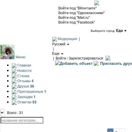
Войти под "ВКонтакте"
Войти под "Одноклассники"
Войти под "Mail.ru"
Войти под "Facebook"
Еда
▼
Выберите город:
Модерация
|
Русский
|
Еще
Меню
|
Войти / Зарегистрироваться
Добавить объект
Пригласить друз
Главная
Новости
Стенка
Отзывы
4
Друзья
36
Приглашенные
1
Закладки
1
Отметки
53
Всего : 31