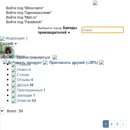
Войти под "ВКонтакте"
Войти под "Одноклассники"
Войти под "Mail.ru"
Войти под "Facebook"
Бренды
Выберите город:
производителей
▼
Модерация
|
Русский
|
Еще
Меню
|
Войти / Зарегистрироваться
Добавить продукт
Пригласить друзей (+20%)
Главная
Новости
Стенка
Отзывы
4
Друзья
36
Приглашенные
1
Закладки
1
Отметки
53
Всего : 59
1
2
3
>