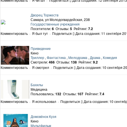
Комментировать
·
Я читал
·
Поделиться
Дата создания: 12 сентября 2013
Дворец Торжеств
Самара, ул Молодогвардейская, 238
Государственные учреждения
Посетители:
6
Отзывы:
5
Рейтинг:
7.2
Комментировать
·
Я был тут
·
Поделиться
Дата создания: 11 сентября 201
Привидение
Кино
Триллер
,
Фантастика
,
Мелодрама
,
Драма
,
Комедия
Смотрели:
466
Отзывы:
138
Рейтинг:
9.2
Комментировать
·
Я смотрел
·
Поделиться
Дата создания: 10 сентября 20
Бахилы
Медицина
Пользовались:
132
Отзывы:
107
Рейтинг:
7.4
Комментировать
·
Я использовал
·
Поделиться
Дата создания: 10 сентябр
Домовёнок Кузя
Кино
Мультфильм