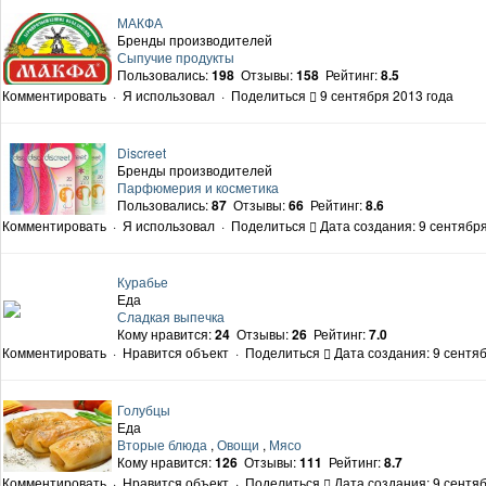
МАКФА
Бренды производителей
Сыпучие продукты
Пользовались:
198
Отзывы:
158
Рейтинг:
8.5
Комментировать
·
Я использовал
·
Поделиться
9 сентября 2013 года
Discreet
Бренды производителей
Парфюмерия и косметика
Пользовались:
87
Отзывы:
66
Рейтинг:
8.6
Комментировать
·
Я использовал
·
Поделиться
Дата создания: 9 сентября
Курабье
Еда
Сладкая выпечка
Кому нравится:
24
Отзывы:
26
Рейтинг:
7.0
Комментировать
·
Нравится объект
·
Поделиться
Дата создания: 9 сентяб
Голубцы
Еда
Вторые блюда
,
Овощи
,
Мясо
Кому нравится:
126
Отзывы:
111
Рейтинг:
8.7
Комментировать
·
Нравится объект
·
Поделиться
Дата создания: 9 сентяб