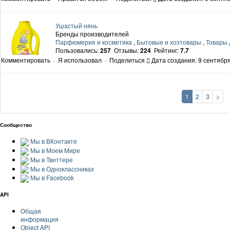
Ушастый нянь
Бренды производителей
Парфюмерия и косметика
,
Бытовые и хозтовары
,
Товары 
Пользовались:
257
Отзывы:
224
Рейтинг:
7.7
Комментировать
·
Я использовал
·
Поделиться
Дата создания: 9 сентября
1
2
3
>
Сообщество
Мы в ВКонтакте
Мы в Моем Мире
Мы в Твиттере
Мы в Одноклассниках
Мы в Facebook
API
Общая
информация
Object API