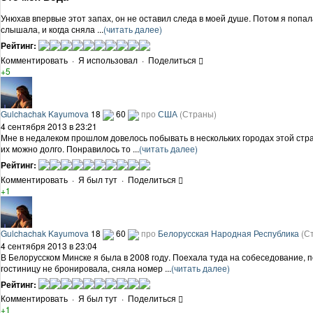
Унюхав впервые этот запах, он не оставил следа в моей душе. Потом я попала
слышала, и когда сняла ...
(читать далее)
Рейтинг:
Комментировать
·
Я использовал
·
Поделиться
+5
Gulchachak Kayumova
18
60
про
США
(Страны)
4 сентября 2013 в 23:21
Мне в недалеком прошлом довелось побывать в нескольких городах этой стра
их можно долго. Понравилось то ...
(читать далее)
Рейтинг:
Комментировать
·
Я был тут
·
Поделиться
+1
Gulchachak Kayumova
18
60
про
Белорусская Народная Республика
(С
4 сентября 2013 в 23:04
В Белорусском Минске я была в 2008 году. Поехала туда на собеседование, п
гостиницу не бронировала, сняла номер ...
(читать далее)
Рейтинг:
Комментировать
·
Я был тут
·
Поделиться
+1