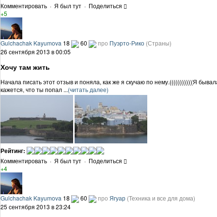
Комментировать
·
Я был тут
·
Поделиться
+5
Gulchachak Kayumova
18
60
про
Пуэрто-Рико
(Страны)
26 сентября 2013 в 00:05
Хочу там жить
Начала писать этот отзыв и поняла, как же я скучаю по нему.((((((((((((Я бы
кажется, что ты попал ...
(читать далее)
Рейтинг:
Комментировать
·
Я был тут
·
Поделиться
+4
Gulchachak Kayumova
18
60
про
Ягуар
(Техника и все для дома)
25 сентября 2013 в 23:24