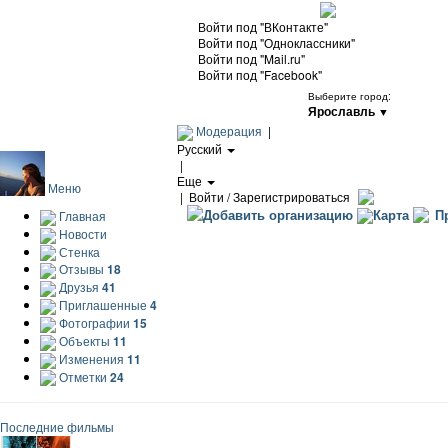
Войти под "ВКонтакте"
Войти под "Одноклассники"
Войти под "Mail.ru"
Войти под "Facebook"
Выберите город:
Ярославль
▼
Модерация
|
Русский
|
Еще
Меню
|
Войти / Зарегистрироваться
Добавить организацию
Карта
Пр
Главная
Новости
Стенка
Отзывы
18
Друзья
41
Приглашенные
4
Фотографии
15
Объекты
11
Изменения
11
Отметки
24
Последние фильмы