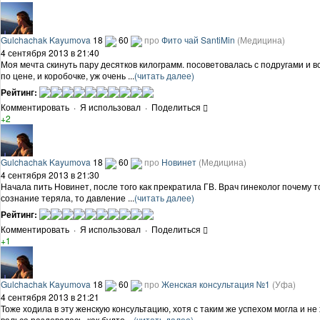
Gulchachak Kayumova
18
60
про
Фито чай SantiMin
(Медицина)
4 сентября 2013 в 21:40
Моя мечта скинуть пару десятков килограмм. посоветовалась с подругами и 
по цене, и коробочке, уж очень ...
(читать далее)
Рейтинг:
Комментировать
·
Я использовал
·
Поделиться
+2
Gulchachak Kayumova
18
60
про
Новинет
(Медицина)
4 сентября 2013 в 21:30
Начала пить Новинет, после того как прекратила ГВ. Врач гинеколог почему 
сознание теряла, то давление ...
(читать далее)
Рейтинг:
Комментировать
·
Я использовал
·
Поделиться
+1
Gulchachak Kayumova
18
60
про
Женская консультация №1
(Уфа)
4 сентября 2013 в 21:21
Тоже ходила в эту женскую консультацию, хотя с таким же успехом могла и не
вальса раздевалась, как будто ...
(читать далее)