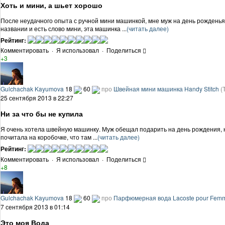
Хоть и мини, а шьет хорошо
После неудачного опыта с ручной мини машинкой, мне муж на день рожденья
названии и есть слово мини, эта машинка ...
(читать далее)
Рейтинг:
Комментировать
·
Я использовал
·
Поделиться
+3
Gulchachak Kayumova
18
60
про
Швейная мини машинка Handy Stitch
(
25 сентября 2013 в 22:27
Ни за что бы не купила
Я очень хотела швейную машинку. Муж обещал подарить на день рождения, но
почитала на коробочке, что там ...
(читать далее)
Рейтинг:
Комментировать
·
Я использовал
·
Поделиться
+8
Gulchachak Kayumova
18
60
про
Парфюмерная вода Lacoste pour Fem
7 сентября 2013 в 01:14
Это моя Вода