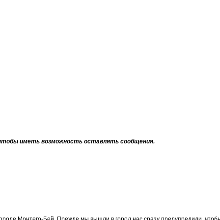
тобы иметь возможность оставлять сообщения.
роде Монтего-Бей. Прежде мы вышли в город нас сразу предупредили, чтобы 