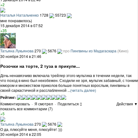
+2
Наталья Натальченко
1728
55723
мне понравилось)
15 декабря 2014 в 07:52
+35
Татьяна Лукьянова
270
5676
про
Пингвины из Мадагаскара
(Кино)
30 ноября 2014 в 21:46
Розочки на торте, 2 туза в прикупе...
Дочь ненавязчиво включала трейлер этого мультика в течении недели, так
что поход в кино был неизбежен. Сходили не зря, мультик забавный, с тонким
юмором и множеством приколов больше понятных взрослым, пингвины в
своей саркастичной и расслабленной ...
(читать далее)
Рейтинг:
Комментировать
·
Я смотрел
·
Поделиться
Действия ▼
показать все комментарии (7)
+5
Татьяна Лукьянова
270
5676
О да, плюсуйте меня, плюсуйте! :)))
30 ноября 2014 в 22:05