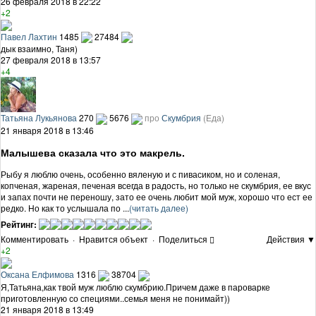
26 февраля 2018 в 22:22
+2
Павел Лахтин
1485
27484
дык взаимно, Таня)
27 февраля 2018 в 13:57
+4
Татьяна Лукьянова
270
5676
про
Скумбрия
(Еда)
21 января 2018 в 13:46
Малышева сказала что это макрель.
Рыбу я люблю очень, особенно вяленую и с пивасиком, но и соленая,
копченая, жареная, печеная всегда в радость, но только не скумбрия, ее вкус
и запах почти не переношу, зато ее очень любит мой муж, хорошо что ест ее
редко. Но как то услышала по ...
(читать далее)
Рейтинг:
Комментировать
·
Нравится объект
·
Поделиться
Действия ▼
+2
Оксана Елфимова
1316
38704
Я,Татьяна,как твой муж люблю скумбрию.Причем даже в пароварке
приготовленную со специями..семья меня не понимайт))
21 января 2018 в 13:49