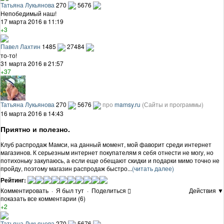
Татьяна Лукьянова
270
5676
Непобедимый наш!
17 марта 2016 в 11:19
+3
Павел Лахтин
1485
27484
то-то!
31 марта 2016 в 21:57
+37
Татьяна Лукьянова
270
5676
про
mamsy.ru
(Сайты и программы)
16 марта 2016 в 14:43
Приятно и полезно.
Клуб распродаж Мамси, на данный момент, мой фаворит среди интернет
магазинов. К серьезным интернет покупателям я себя отнести не могу, но
потихоньку закупаюсь, а если еще обещают скидки и подарки мимо точно не
пройду, поэтому магазин распродаж быстро...
(читать далее)
Рейтинг:
Комментировать
·
Я был тут
·
Поделиться
Действия ▼
показать все комментарии (6)
+2
Татьяна Лукьянова
270
5676