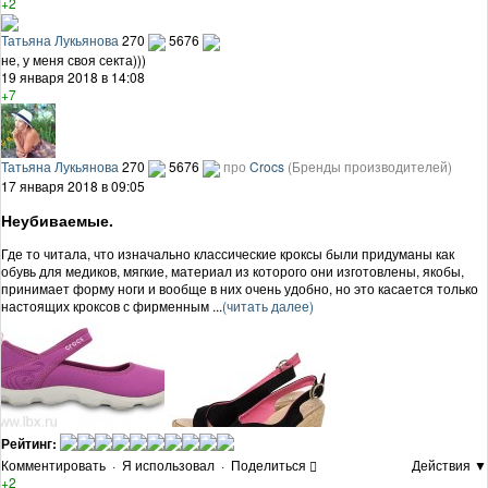
+2
Татьяна Лукьянова
270
5676
не, у меня своя секта)))
19 января 2018 в 14:08
+7
Татьяна Лукьянова
270
5676
про
Crocs
(Бренды производителей)
17 января 2018 в 09:05
Неубиваемые.
Где то читала, что изначально классические кроксы были придуманы как
обувь для медиков, мягкие, материал из которого они изготовлены, якобы,
принимает форму ноги и вообще в них очень удобно, но это касается только
настоящих кроксов с фирменным ...
(читать далее)
Рейтинг:
Комментировать
·
Я использовал
·
Поделиться
Действия ▼
+2