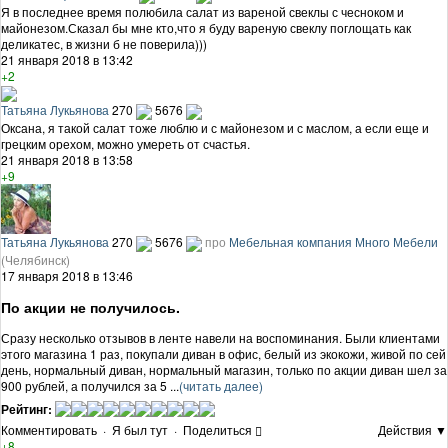
Я в последнее время полюбила салат из вареной свеклы с чесноком и
майонезом.Сказал бы мне кто,что я буду вареную свеклу поглощать как
деликатес, в жизни б не поверила)))
21 января 2018 в 13:42
+2
Татьяна Лукьянова
270
5676
Оксана, я такой салат тоже люблю и с майонезом и с маслом, а если еще и
грецким орехом, можно умереть от счастья.
21 января 2018 в 13:58
+9
Татьяна Лукьянова
270
5676
про
Мебельная компания Много Мебели
(Челябинск)
17 января 2018 в 13:46
По акции не получилось.
Сразу несколько отзывов в ленте навели на воспоминания. Были клиентами
этого магазина 1 раз, покупали диван в офис, белый из экокожи, живой по сей
день, нормальный диван, нормальный магазин, только по акции диван шел за
900 рублей, а получился за 5 ...
(читать далее)
Рейтинг:
Комментировать
·
Я был тут
·
Поделиться
Действия ▼
+8