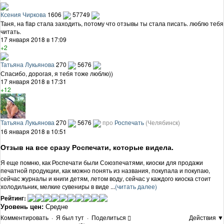
Ксения Чиркова
1606
57749
Таня, на flap стала заходить, потому что отзывы ты стала писать. люблю тебя
читать.
17 января 2018 в 17:09
+2
Татьяна Лукьянова
270
5676
Спасибо, дорогая, я тебя тоже люблю))
17 января 2018 в 17:31
+12
Татьяна Лукьянова
270
5676
про
Роспечать
(Челябинск)
16 января 2018 в 10:51
Отзыв на все сразу Роспечати, которые видела.
Я еще помню, как Роспечати были Союзпечатями, киоски для продажи
печатной продукции, как можно понять из названия, покупала и покупаю,
сейчас журналы и книги детям, летом воду, сейчас у каждого киоска стоит
холодильник, мелкие сувениры в виде ...
(читать далее)
Рейтинг:
Уровень цен:
Средне
Комментировать
·
Я был тут
·
Поделиться
Действия ▼