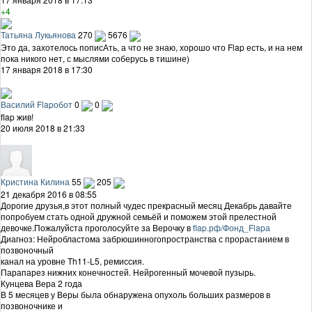
+4
Татьяна Лукьянова
270
5676
Это да, захотелось пописАть, а что не знаю, хорошо что Flap есть, и на нем
пока никого нет, с мыслями соберусь в тишине)
17 января 2018 в 17:30
Василий Flapобот
0
0
flap жив!
20 июля 2018 в 21:33
Кристина Килина
55
205
21 декабря 2016 в 08:55
Дорогие друзья,в этот полный чудес прекрасный месяц Декабрь давайте
попробуем стать одной дружной семьёй и поможем этой прелестной
девочке.Пожалуйста проголосуйте за Верочку в
flap.рф/Фонд_Flapа
Диагноз: Нейробластома забрюшинногопространства с прорастанием в
позвоночный
канал на уровне Th11-L5, ремиссия.
Парапарез нижних конечностей. Нейрогенный мочевой пузырь.
Кунцева Вера 2 года
В 5 месяцев у Веры была обнаружена опухоль больших размеров в
позвоночнике и