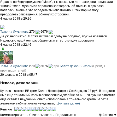
Я давно не беру продукцию "Мэри", т.к. несколько лет назад они продавали
"гнилой" хлеб, мука была заражена картофельной гнилью, я два раза
попалась, внешне это определить невозможно. С тех пор не могу
преодолеть отвращения, обхожу их стороной.
4 марта 2018 в 20:36
Татьяна Лукьянова
270
5676
Да уж, неприятно. Я тоже их хлеб и сдобу не покупаю, вкус не нравится.
Надеюсь с мукой они разобрались, и в тесто кладут хорошую))
4 марта 2018 в 22:46
+8
Татьяна Лукьянова
270
5676
про
Балет Декор ВВ крем
(Бренды
производителей)
20 февраля 2018 в 05:47
Неплох, даже хорош.
Купила в аптеке ВВ крем Балет Декор фирмы Свобода, за 97 руб. В продаже
был еще тональный крем в обновленном дизайне за 60 - 70 руб, но в памяти
еще остался неудачный опыт использования тонального крема Балет в
железном тюбике, очень неудачный, ...
(читать далее)
Рейтинг:
Комментировать
·
Я использовал
·
Поделиться
Действия ▼