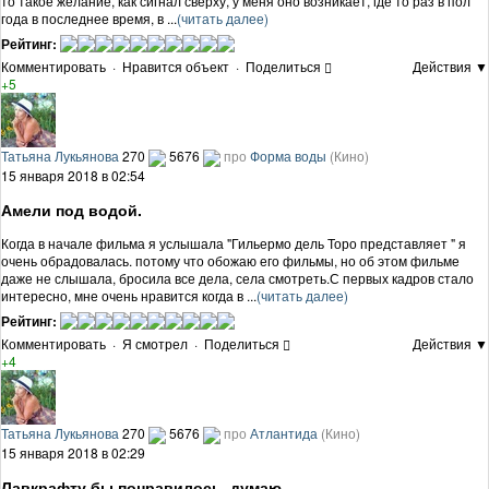
то такое желание, как сигнал сверху, у меня оно возникает, где то раз в пол
года в последнее время, в ...
(читать далее)
Рейтинг:
Комментировать
·
Нравится объект
·
Поделиться
Действия ▼
+5
Татьяна Лукьянова
270
5676
про
Форма воды
(Кино)
15 января 2018 в 02:54
Амели под водой.
Когда в начале фильма я услышала "Гильермо дель Торо представляет " я
очень обрадовалась. потому что обожаю его фильмы, но об этом фильме
даже не слышала, бросила все дела, села смотреть.С первых кадров стало
интересно, мне очень нравится когда в ...
(читать далее)
Рейтинг:
Комментировать
·
Я смотрел
·
Поделиться
Действия ▼
+4
Татьяна Лукьянова
270
5676
про
Атлантида
(Кино)
15 января 2018 в 02:29
Лавкрафту бы понравилось, думаю.