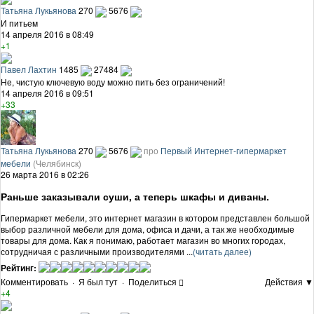
Татьяна Лукьянова
270
5676
И питьем
14 апреля 2016 в 08:49
+1
Павел Лахтин
1485
27484
Не, чистую ключевую воду можно пить без ограничений!
14 апреля 2016 в 09:51
+33
Татьяна Лукьянова
270
5676
про
Первый Интернет-гипермаркет
мебели
(Челябинск)
26 марта 2016 в 02:26
Раньше заказывали суши, а теперь шкафы и диваны.
Гипермаркет мебели, это интернет магазин в котором представлен большой
выбор различной мебели для дома, офиса и дачи, а так же необходимые
товары для дома. Как я понимаю, работает магазин во многих городах,
сотрудничая с различными производителями ...
(читать далее)
Рейтинг:
Комментировать
·
Я был тут
·
Поделиться
Действия ▼
+4