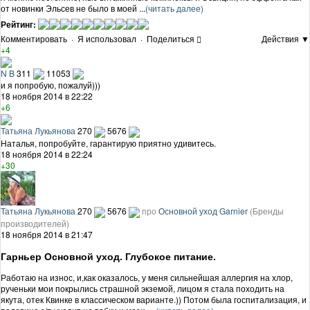
от новинки Эльсев не было в моей ...
(читать далее)
Рейтинг:
Комментировать
·
Я использовал
·
Поделиться
Действия ▼
+4
N B
311
11053
и я попробую, пожалуй)))
18 ноября 2014 в 22:22
+6
Татьяна Лукьянова
270
5676
Наталья, попробуйте, гарантирую приятно удивитесь.
18 ноября 2014 в 22:24
+30
Татьяна Лукьянова
270
5676
про
Основной уход Garnier
(Бренды
производителей)
18 ноября 2014 в 21:47
Гарньер Основной уход. Глубокое питание.
Работаю на износ, и,как оказалось, у меня сильнейшая аллергия на хлор,
рученьки мои покрылись страшной экземой, лицом я стала походить на
якута, отек Квинке в классическом варианте.)) Потом была госпитализация, и