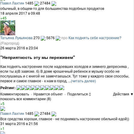
Павел Лахтин
1485
27484
обычный, в общем-то для большинства подобных продуктов
18 апреля 2017 в 09:48
+45
Татьяна Лукьянова
270
5676
про
Как поднять себе настроение?
(Flapгород)
26 марта 2016 в 23:04
"Неприятность эту мы переживем"
Как поднять настроение после надоевших холодов и зимнего депресняка ,
если ты а)В завязке. б) В доме крошечный ребенок и музыку особо не
послушаешь и с книгой не замечтаешься. Тут тоже у каждого свои способы,
первое и самое главное - к нам в город, ...
(читать далее)
Рейтинг:
Комментировать
·
Нравится объект
·
Поделиться
Действия ▼
показать все комментарии (8)
+5
Павел Лахтин
1485
27484
Все средства хороши, главное - не поднимать настроение обильной едой))
31 марта 2016 в 21:56
+1