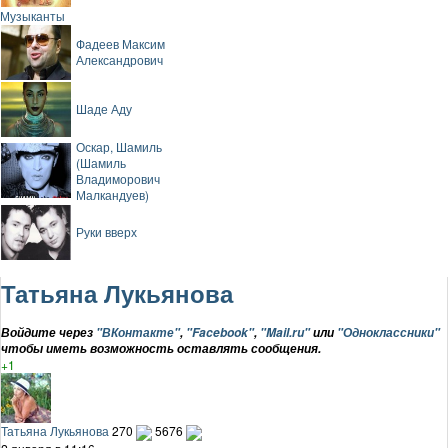
Музыканты
Фадеев Максим
Александрович
Шаде Аду
Оскар, Шамиль
(Шамиль
Владиморович
Малкандуев)
Руки вверх
Татьяна Лукьянова
Войдите через
"ВКонтакте"
,
"Facebook"
,
"Mail.ru"
или
"Одноклассники"
чтобы иметь возможность оставлять сообщения.
+1
Татьяна Лукьянова
270
5676