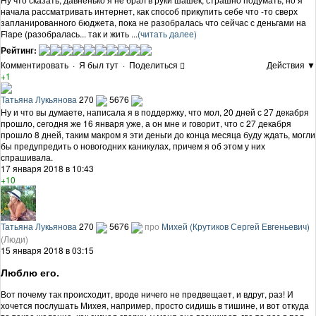
начала рассматривать интернет, как способ прикупить себе что -то сверх
запланированного бюджета, пока не разобралась что сейчас с деньгами на
Flapе (разобралась... так и жить ...
(читать далее)
Рейтинг:
Комментировать
·
Я был тут
·
Поделиться
Действия ▼
+1
Татьяна Лукьянова
270
5676
Ну и что вы думаете, написала я в поддержку, что мол, 20 дней с 27 декабря
прошло, сегодня же 16 января уже, а он мне и говорит, что с 27 декабря
прошло 8 дней, таким макром я эти деньги до конца месяца буду ждать, могли
бы предупредить о новогодних каникулах, причем я об этом у них
спрашивала.
17 января 2018 в 10:43
+10
Татьяна Лукьянова
270
5676
про
Михей (Крутиков Сергей Евгеньевич)
(Люди)
15 января 2018 в 03:15
Люблю его.
Вот почему так происходит, вроде ничего не предвещает, и вдруг, раз! И
хочется послушать Михея, например, просто сидишь в тишине, и вот откуда