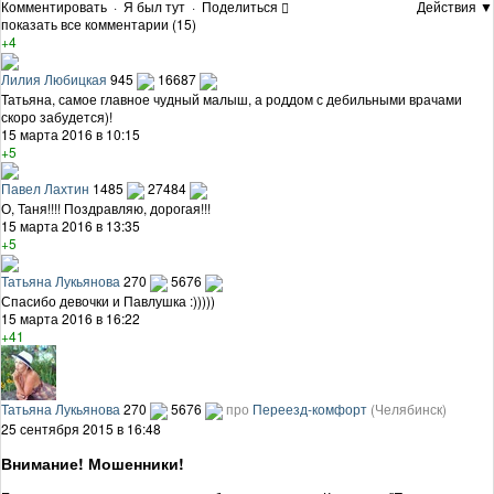
Комментировать
·
Я был тут
·
Поделиться
Действия ▼
показать все комментарии (15)
+4
Лилия Любицкая
945
16687
Татьяна, самое главное чудный малыш, а роддом с дебильными врачами
скоро забудется)!
15 марта 2016 в 10:15
+5
Павел Лахтин
1485
27484
О, Таня!!!! Поздравляю, дорогая!!!
15 марта 2016 в 13:35
+5
Татьяна Лукьянова
270
5676
Спасибо девочки и Павлушка :)))))
15 марта 2016 в 16:22
+41
Татьяна Лукьянова
270
5676
про
Переезд-комфорт
(Челябинск)
25 сентября 2015 в 16:48
Внимание! Мошенники!