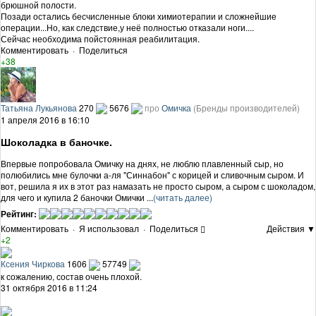
брюшной полости.
Позади остались бесчисленные блоки химиотерапии и сложнейшие
операции...Но, как следствие,у неё полностью отказали ноги....
Сейчас необходима пойстоянная реабилитация.
Комментировать
·
Поделиться
+38
Татьяна Лукьянова
270
5676
про
Омичка
(Бренды производителей)
1 апреля 2016 в 16:10
Шоколадка в баночке.
Впервые попробовала Омичку на днях, не люблю плавленный сыр, но
полюбились мне булочки а-ля "Синнабон" с корицей и сливочным сыром. И
вот, решила я их в этот раз намазать не просто сыром, а сыром с шоколадом,
для чего и купила 2 баночки Омички ...
(читать далее)
Рейтинг:
Комментировать
·
Я использовал
·
Поделиться
Действия ▼
+2
Ксения Чиркова
1606
57749
к сожалению, состав очень плохой.
31 октября 2016 в 11:24