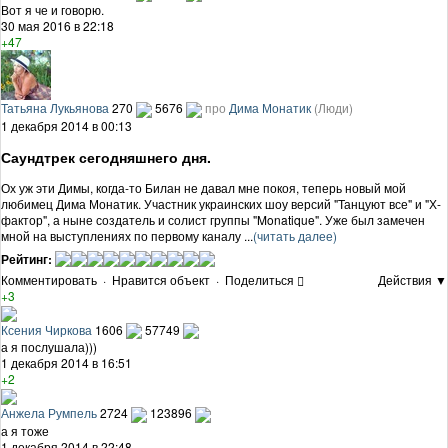
Вот я че и говорю.
30 мая 2016 в 22:18
+47
Татьяна Лукьянова
270
5676
про
Дима Монатик
(Люди)
1 декабря 2014 в 00:13
Саундтрек сегодняшнего дня.
Ох уж эти Димы, когда-то Билан не давал мне покоя, теперь новый мой
любимец Дима Монатик. Участник украинских шоу версий "Танцуют все" и "Х-
фактор", а ныне создатель и солист группы "Monatique". Уже был замечен
мной на выступлениях по первому каналу ...
(читать далее)
Рейтинг:
Комментировать
·
Нравится объект
·
Поделиться
Действия ▼
+3
Ксения Чиркова
1606
57749
а я послушала)))
1 декабря 2014 в 16:51
+2
Анжела Румпель
2724
123896
а я тоже
1 декабря 2014 в 22:48