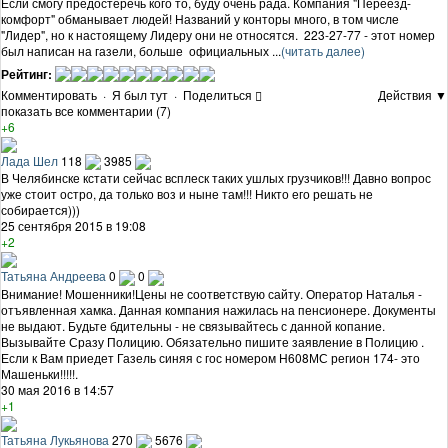
Если смогу предостеречь кого то, буду очень рада. Компания "Переезд-
комфорт" обманывает людей! Названий у конторы много, в том числе
"Лидер", но к настоящему Лидеру они не относятся. 223-27-77 - этот номер
был написан на газели, больше официальных ...
(читать далее)
Рейтинг:
Комментировать
·
Я был тут
·
Поделиться
Действия ▼
показать все комментарии (7)
+6
Лада Шел
118
3985
В Челябинске кстати сейчас всплеск таких ушлых грузчиков!!! Давно вопрос
уже стоит остро, да только воз и ныне там!!! Никто его решать не
собирается)))
25 сентября 2015 в 19:08
+2
Татьяна Андреева
0
0
Внимание! Мошенники!Цены не соответствую сайту. Оператор Наталья -
отъявленная хамка. Данная компания нажилась на пенсионере. Документы
не выдают. Будьте бдительны - не связывайтесь с данной копание.
Вызывайте Сразу Полицию. Обязательно пишите заявление в Полицию .
Если к Вам приедет Газель синяя с гос номером Н608МС регион 174- это
Машеньки!!!!!.
30 мая 2016 в 14:57
+1
Татьяна Лукьянова
270
5676