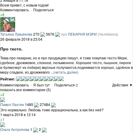
2 января в 11:16
Всем привет, с новым годом!
Комментировать
·
Поделиться
+6
Татьяна Лукьянова
270
5676
про
ПЕКАРНЯ МЭРИ
(Челябинск)
26 февраля 2018 в 23:04
Про тесто.
Тема про пекарню, но и про продукцию пишут, я тоже покупаю тесто Мери,
сдобное, дрожжевое, слоеное, пельменное. Хорошее тесто, пышное, пироги
и булки(черт их побери) вкусные получаются,поднимается хорошо, сдобное в
меру сладкое, из дрожжевого ...
(читать далее)
Рейтинг:
Комментировать
·
Я был тут
·
Поделиться
Действия ▼
показать все комментарии (5)
+2
Павел Лахтин
1485
27484
Это нормально. Любовь тоже иррациональна, а как без неё?
1 марта 2018 в 12:14
+1
Ольга Антропова
1
2