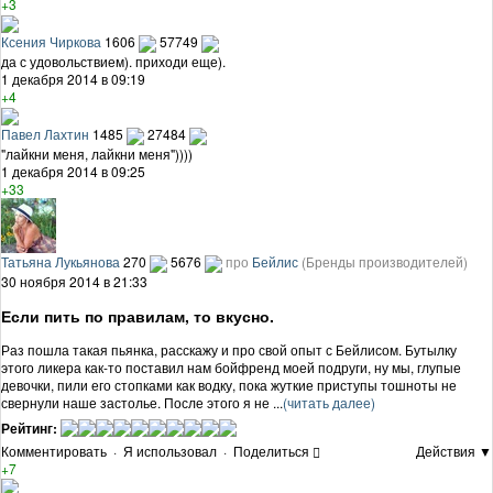
+3
Ксения Чиркова
1606
57749
да с удовольствием). приходи еще).
1 декабря 2014 в 09:19
+4
Павел Лахтин
1485
27484
"лайкни меня, лайкни меня"))))
1 декабря 2014 в 09:25
+33
Татьяна Лукьянова
270
5676
про
Бейлис
(Бренды производителей)
30 ноября 2014 в 21:33
Если пить по правилам, то вкусно.
Раз пошла такая пьянка, расскажу и про свой опыт с Бейлисом. Бутылку
этого ликера как-то поставил нам бойфренд моей подруги, ну мы, глупые
девочки, пили его стопками как водку, пока жуткие приступы тошноты не
свернули наше застолье. После этого я не ...
(читать далее)
Рейтинг:
Комментировать
·
Я использовал
·
Поделиться
Действия ▼
+7