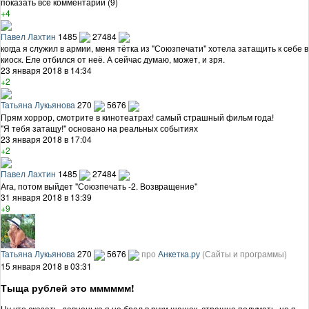
показать все комментарии (9)
+4
Павел Лахтин
1485
27484
когда я служил в армии, меня тётка из "Союзпечати" хотела затащить к себе в
киоск. Еле отбился от неё. А сейчас думаю, может, и зря.
23 января 2018 в 14:34
+2
Татьяна Лукьянова
270
5676
Прям хоррор, смотрите в кинотеатрах! самый страшный фильм года!
"Я тебя затащу!" основано на реальных событиях
23 января 2018 в 17:04
+2
Павел Лахтин
1485
27484
Ага, потом выйдет "Союзпечать -2. Возвращение"
31 января 2018 в 13:39
+9
Татьяна Лукьянова
270
5676
про
Анкетка.ру
(Сайты и программы)
15 января 2018 в 03:31
Тыща рублей это мммммм!
Ну что сказать, давненько я не брал в руки шашек, страшно подумать, но я