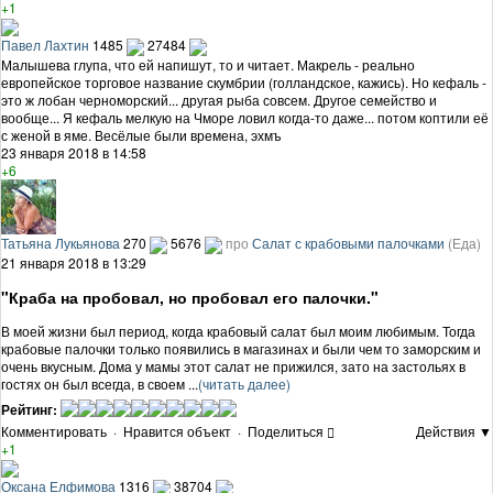
+1
Павел Лахтин
1485
27484
Малышева глупа, что ей напишут, то и читает. Макрель - реально
европейское торговое название скумбрии (голландское, кажись). Но кефаль -
это ж лобан черноморский... другая рыба совсем. Другое семейство и
вообще... Я кефаль мелкую на Чморе ловил когда-то даже... потом коптили её
с женой в яме. Весёлые были времена, эхмъ
23 января 2018 в 14:58
+6
Татьяна Лукьянова
270
5676
про
Салат с крабовыми палочками
(Еда)
21 января 2018 в 13:29
"Краба на пробовал, но пробовал его палочки."
В моей жизни был период, когда крабовый салат был моим любимым. Тогда
крабовые палочки только появились в магазинах и были чем то заморским и
очень вкусным. Дома у мамы этот салат не прижился, зато на застольях в
гостях он был всегда, в своем ...
(читать далее)
Рейтинг:
Комментировать
·
Нравится объект
·
Поделиться
Действия ▼
+1
Оксана Елфимова
1316
38704