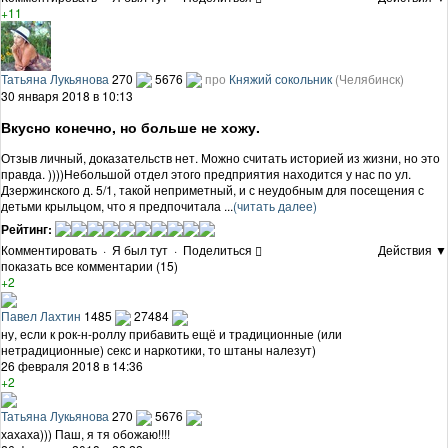
+11
Татьяна Лукьянова
270
5676
про
Княжий сокольник
(Челябинск)
30 января 2018 в 10:13
Вкусно конечно, но больше не хожу.
Отзыв личный, доказательств нет. Можно считать историей из жизни, но это
правда. ))))Небольшой отдел этого предприятия находится у нас по ул.
Дзержинского д. 5/1, такой неприметный, и с неудобным для посещения с
детьми крыльцом, что я предпочитала ...
(читать далее)
Рейтинг:
Комментировать
·
Я был тут
·
Поделиться
Действия ▼
показать все комментарии (15)
+2
Павел Лахтин
1485
27484
ну, если к рок-н-роллу прибавить ещё и традиционные (или
нетрадиционные) секс и наркотики, то штаны налезут)
26 февраля 2018 в 14:36
+2
Татьяна Лукьянова
270
5676
хахаха))) Паш, я тя обожаю!!!!