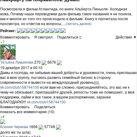
Посмотрела я фильм Атлантида, по книге Альберта Пиньоля- Холодная
кожа, Почему наши переводчики дали фильму такое название я не поняла,
как и многое из того что происходило в фильме. Книгу я прочитала после
просмотра, но ответов на вопросы, ...
(читать далее)
Рейтинг:
Комментировать
·
Я смотрел
·
Поделиться
Действия ▼
+7
Татьяна Лукьянова
270
5676
19 декабря 2017 в 00:10
Дамы и господа, не забываю вашей доброты и душевности, очень приглашаю
вас в мою группу, пытаюсь развить семейный бизнес в сторону
современности и вывести на междугородний уровень)))),
vk.com/club158744100
если вам не сложно, присоединяйтесь, это вас ни к
чему не обязывает, приглашайте друзей, репосты тоже не помешают, а моя
поддержка, лайки и все такое, в вашем распоряжении, заранее
БЛАГОДАРЮ!!!
vk.com/club158744100
Комментировать
·
Поделиться
показать все комментарии (10)
+4
Ксения Чиркова
1606
57749
долго же ты шла)
17 января 2018 в 17:13