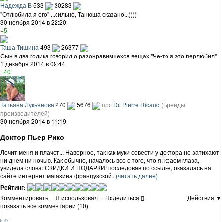
Надежда В
533
30283
"Отлюбила я его" ...сильно, Танюша сказано...))))
30 ноября 2014 в 22:20
+5
Таша Тишина
493
26377
Сын в два годика говорил о разонравившехся вещах "Че-то я это перлюбил"
1 декабря 2014 в 09:44
+40
Татьяна Лукьянова
270
5676
про
Dr. Pierre Ricaud
(Бренды
производителей)
30 ноября 2014 в 11:19
Доктор Пьер Рико
Лечит меня и плачет... Наверное, так как муки совести у доктора не затихают
ни днем ни ночью. Как обычно, началось все с того, что я, краем глаза,
увидела слова: СКИДКИ И ПОДАРКИ! последовав по ссылке, оказалась на
сайте интернет магазина французской...
(читать далее)
Рейтинг:
Комментировать
·
Я использовал
·
Поделиться
Действия ▼
показать все комментарии (10)