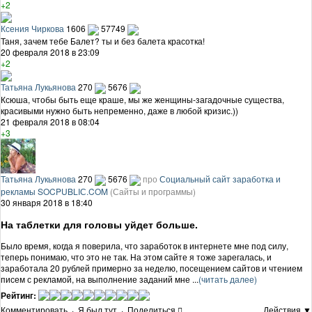
+2
Ксения Чиркова
1606
57749
Таня, зачем тебе Балет? ты и без балета красотка!
20 февраля 2018 в 23:09
+2
Татьяна Лукьянова
270
5676
Ксюша, чтобы быть еще краше, мы же женщины-загадочные существа,
красивыми нужно быть непременно, даже в любой кризис.))
21 февраля 2018 в 08:04
+3
Татьяна Лукьянова
270
5676
про
Социальный сайт заработка и
рекламы SOCPUBLIС.COM
(Сайты и программы)
30 января 2018 в 18:40
На таблетки для головы уйдет больше.
Было время, когда я поверила, что заработок в интернете мне под силу,
теперь понимаю, что это не так. На этом сайте я тоже зарегалась, и
заработала 20 рублей примерно за неделю, посещением сайтов и чтением
писем с рекламой, на выполнение заданий мне ...
(читать далее)
Рейтинг:
Комментировать
·
Я был тут
·
Поделиться
Действия ▼