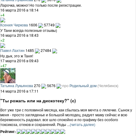
Ларочка, можно! Но только после регистрации.
16 марта 2016 в 18:14
+4
Ксения Чиркова
1606
57749
У Тани всегда полезные отзывы)
16 марта 2016 в 18:43
+2
Павел Лахтин
1485
27484
Ну дык, это ж Таня!
17 марта 2016 в 09:43
+47
Татьяна Лукьянова
270
5676
про
Родильный дом
(Челябинск)
14 марта 2016 в 17:11
"Ты рожать или на дискотеку?" (с)
Вот уже три с половиной месяца, как сбылась моя мечта о лялечке. Сынок у
меня - просто загляденье и большой молодец, радует маму сейчас и всю
беременность радовал. все шло спокойно и по графику без особого
токсикоза, отеков и сохранений. Роды ...
(читать далее)
Рейтинг: