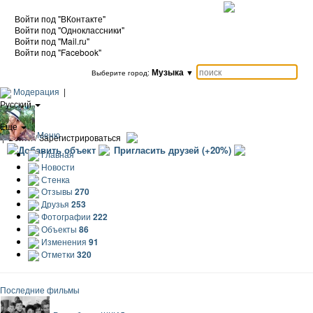
Войти под "ВКонтакте"
Войти под "Одноклассники"
Войти под "Mail.ru"
Войти под "Facebook"
Музыка
▼
Выберите город:
Модерация
|
Русский
|
Еще
Меню
|
Войти / Зарегистрироваться
Добавить объект
Пригласить друзей (+20%)
Главная
Новости
Стенка
Отзывы
270
Друзья
253
Фотографии
222
Объекты
86
Изменения
91
Отметки
320
Последние фильмы