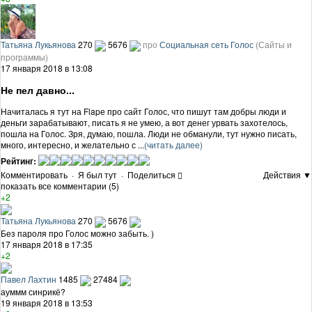
Татьяна Лукьянова
270
5676
про
Социальная сеть Голос
(Сайты и
программы)
17 января 2018 в 13:08
Не пел давно...
Начиталась я тут на Flapе про сайт Голос, что пишут там добры люди и
деньги зарабатывают, писать я не умею, а вот денег урвать захотелось,
пошла на Голос. Зря, думаю, пошла. Люди не обманули, тут нужно писать,
много, интересно, и желательно с ...
(читать далее)
Рейтинг:
Комментировать
·
Я был тут
·
Поделиться
Действия ▼
показать все комментарии (5)
+2
Татьяна Лукьянова
270
5676
Без пароля про Голос можно забыть. )
17 января 2018 в 17:35
+2
Павел Лахтин
1485
27484
ауммм синрикё?
19 января 2018 в 13:53