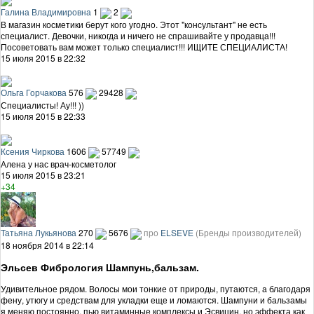
Галина Владимировна
1
2
В магазин косметики берут кого угодно. Этот "консультант" не есть
специалист. Девочки, никогда и ничего не спрашивайте у продавца!!!
Посоветовать вам может только специалист!!! ИЩИТЕ СПЕЦИАЛИСТА!
15 июля 2015 в 22:32
Ольга Горчакова
576
29428
Специалисты! Ау!!! ))
15 июля 2015 в 22:33
Ксения Чиркова
1606
57749
Алена у нас врач-косметолог
15 июля 2015 в 23:21
+34
Татьяна Лукьянова
270
5676
про
ELSEVE
(Бренды производителей)
18 ноября 2014 в 22:14
Эльсев Фибрология Шампунь,бальзам.
Удивительное рядом. Волосы мои тонкие от природы, путаются, а благодаря
фену, утюгу и средствам для укладки еще и ломаются. Шампуни и бальзамы
я меняю постоянно, пью витаминные комплексы и Эсвицин, но эффекта как