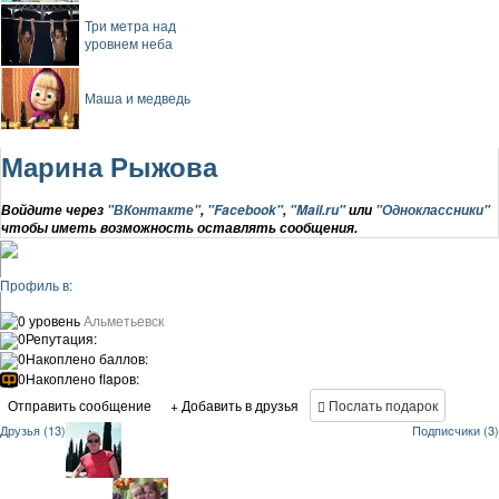
Три метра над
уровнем неба
Маша и медведь
Марина Рыжова
Войдите через
"ВКонтакте"
,
"Facebook"
,
"Mail.ru"
или
"Одноклассники"
чтобы иметь возможность оставлять сообщения.
Профиль в:
0 уровень
Альметьевск
0
Репутация:
0
Накоплено баллов:
0
Накоплено flapов:
Отправить сообщение
+ Добавить в друзья
Послать подарок
Друзья (13)
Подписчики (3)