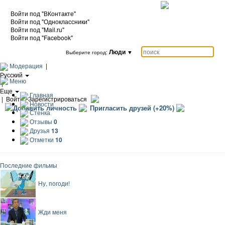
Войти под "ВКонтакте"
Войти под "Одноклассники"
Войти под "Mail.ru"
Войти под "Facebook"
Люди
▼
Выберите город:
Модерация
|
Русский
Меню
|
Еще
Главная
|
Войти / Зарегистрироваться
Новости
Добавить личность
Пригласить друзей (+20%)
Стенка
Отзывы
0
Друзья
13
Отметки
10
Последние фильмы
Ну, погоди!
Жди меня