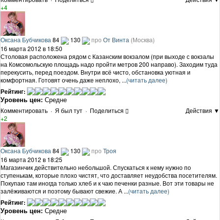
+4
Оксана Бубчикова
84
130
про
От Винта
(Москва)
16 марта 2012 в 18:50
Столовая расположена рядом с Казанским вокзалом (при выходе с вокзалы
на Комсомольскую площадь надо пройти метров 200 направо). Заходим туда
перекусить, перед поездом. Внутри всё чисто, обстановка уютная и
комфортная. Готовят очень даже неплохо, ...
(читать далее)
Рейтинг:
Уровень цен:
Средне
Комментировать
·
Я был тут
·
Поделиться
Действия ▼
+2
Оксана Бубчикова
84
130
про
Троя
16 марта 2012 в 18:25
Магазинчик действительно небольшой. Спускаться к нему нужно по
ступенькам, которые плохо чистят, что доставляет неудобства посетителям.
Покупаю там иногда только хлеб и к чаю печенки разные. Вот эти товары не
залёживаются и поэтому бывают свежие. А ...
(читать далее)
Рейтинг:
Уровень цен:
Средне