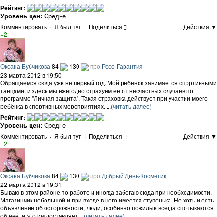
Рейтинг:
Уровень цен:
Средне
Комментировать
·
Я был тут
·
Поделиться
Действия ▼
+2
Оксана Бубчикова
84
130
про
Ресо-Гарантия
23 марта 2012 в 19:50
Обращаемся сюда уже не первый год. Мой ребёнок занимается спортивными
танцами, и здесь мы ежегодно страхуем её от несчастных случаев по
программе "Личная защита". Такая страховка действует при участии моего
ребёнка в спортивных мероприятиях, ...
(читать далее)
Рейтинг:
Уровень цен:
Средне
Комментировать
·
Я был тут
·
Поделиться
Действия ▼
+2
Оксана Бубчикова
84
130
про
Добрый День-Косметик
22 марта 2012 в 19:31
Бываю в этом районе по работе и иногда забегаю сюда при необходимости.
Магазинчик небольшой и при входе в него имеется ступенька. Но хоть и есть
объявление об осторожности, люди, особенно пожилые всегда спотыкаются
об неё, и это им доставляет ...
(читать далее)