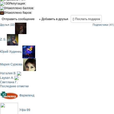
130
Репутация:
0
Накоплено баллов:
0
Накоплено flapов:
Отправить сообщение
+ Добавить в друзья
Послать подарок
Друзья (22)
Подписчики (41)
Z. S.
Юрий Худинец
Мария Суркова
Наталия В.
Laysan A.
Светлана Г.
Последние отметки
Фармленд
Уфа-99