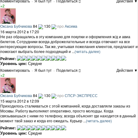
Комментировать
·
Я был тут
·
Поделиться
Действия ▼
+2
Оксана Бубчикова
84
130
про
Аксима
16 марта 2012 в 17:20
Не раз обращались в эту компанию для покупки и оформления ж/д и авиа
билетов. Сотрудники всегда доброжелательные и всегда отвечают на все
интересующие вопросы. Так же, учитывая пожелания клиентов, предлагают и
помогают выбрать более подходящий и ...
(читать далее)
Рейтинг:
Уровень цен:
Средне
Комментировать
·
Я был тут
·
Поделиться
Действия ▼
+2
Оксана Бубчикова
84
130
про
СПСР-ЭКСПРЕСС
15 марта 2012 в 12:09
Приходилось сталкиваться с этой компанией, когда доставляли заказы из
Москвы. Работу выполняют оперативно, просто молодцы. Когда
связываешься с ними по телефону, всегда объяснят где находится в данный
момент твой заказ и когда его ожидать. Курьер ...
(читать далее)
Рейтинг:
Уровень цен:
Средне