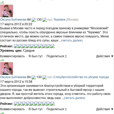
+5
Оксана Бубчикова
84
130
про
Теремок
(Москва)
17 марта 2012 в 20:22
Бываю в Москве часто и перед поездом прихожу в универмаг "Московский"
специально, чтобы поесть обалденно вкусные блинчики из "Теремка". Это
отличное место, где можно сытно, а самое главное вкусно покушать. Меню
состоит из русских блюд-это супы, каши ...
(читать далее)
Рейтинг:
Уровень цен:
Средне
Комментировать
·
Я был тут
·
Поделиться
Действия ▼
+4
Оксана Бубчикова
84
130
про
СпецАвтоХозяйство по уборке города
17 марта 2012 в 15:58
Эта организация занимается благоустройством и уборкой территорий
нашего города, так же вывозит строительный и бытовой мусор с наших
дворов. Я, как простой житель этого города, хочу отметить, что работу свою
они выполняют добросовестно, ведь наш ...
(читать далее)
Рейтинг:
Комментировать
·
Я был тут
·
Поделиться
Действия ▼
+4