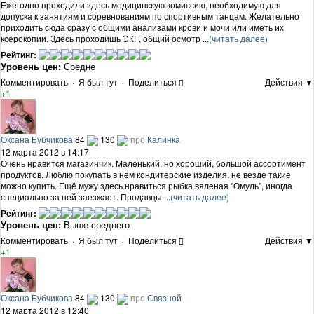
Ежегодно проходили здесь медицинскую комиссию, необходимую для
допуска к занятиям и соревнованиям по спортивным танцам. Желательно
приходить сюда сразу с общими анализами крови и мочи или иметь их
ксерокопии. Здесь проходишь ЭКГ, общий осмотр ...
(читать далее)
Рейтинг:
Уровень цен:
Средне
Комментировать
·
Я был тут
·
Поделиться
Действия ▼
+1
Оксана Бубчикова
84
130
про
Калинка
12 марта 2012 в 14:17
Очень нравится магазинчик. Маленький, но хороший, большой ассортимент
продуктов. Люблю покупать в нём кондитерские изделия, не везде такие
можно купить. Ещё мужу здесь нравиться рыбка вяленая "Омуль", иногда
специально за ней заезжает. Продавцы ...
(читать далее)
Рейтинг:
Уровень цен:
Выше среднего
Комментировать
·
Я был тут
·
Поделиться
Действия ▼
+1
Оксана Бубчикова
84
130
про
Связной
12 марта 2012 в 12:40