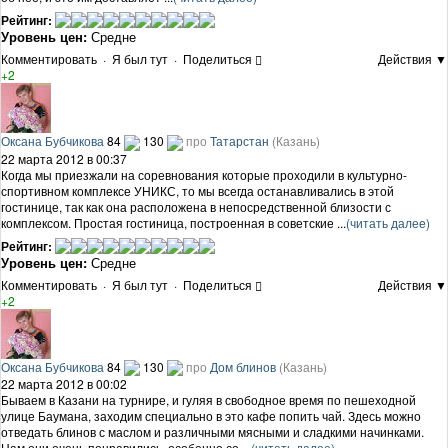
Рейтинг:
Уровень цен:
Средне
Комментировать
·
Я был тут
·
Поделиться
Действия ▼
+2
Оксана Бубчикова
84
130
про
Татарстан
(Казань)
22 марта 2012 в 00:37
Когда мы приезжали на соревнования которые проходили в культурно-
спортивном комплексе УНИКС, то мы всегда останавливались в этой
гостинице, так как она расположена в непосредственной близости с
комплексом. Простая гостиница, построенная в советские ...
(читать далее)
Рейтинг:
Уровень цен:
Средне
Комментировать
·
Я был тут
·
Поделиться
Действия ▼
+2
Оксана Бубчикова
84
130
про
Дом блинов
(Казань)
22 марта 2012 в 00:02
Бываем в Казани на турнире, и гуляя в свободное время по пешеходной
улице Баумана, заходим специально в это кафе попить чай. Здесь можно
отведать блинов с маслом и различными мясными и сладкими начинками.
Нам они очень понравились, особенно со ...
(читать далее)