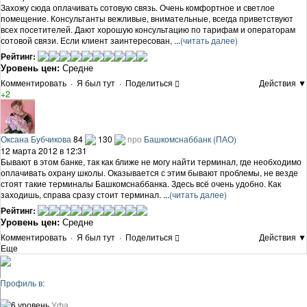
Захожу сюда оплачивать сотовую связь. Очень комфортное и светлое
помещение. Консультанты вежливые, внимательные, всегда приветствуют
всех посетителей. Дают хорошую консультацию по тарифам и операторам
сотовой связи. Если клиент заинтересован, ...
(читать далее)
Рейтинг:
Уровень цен:
Средне
Комментировать
·
Я был тут
·
Поделиться
Действия ▼
+2
Оксана Бубчикова
84
130
про
Башкомснаббанк (ПАО)
12 марта 2012 в 12:31
Бывают в этом банке, так как ближе не могу найти терминал, где необходимо
оплачивать охрану школы. Оказывается с этим бывают проблемы, не везде
стоят такие терминалы Башкомснаббанка. Здесь всё очень удобно. Как
заходишь, справа сразу стоит терминал. ...
(читать далее)
Рейтинг:
Уровень цен:
Средне
Комментировать
·
Я был тут
·
Поделиться
Действия ▼
Еще
Профиль в:
6 уровень
Уфа