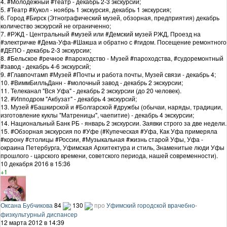
4. #Молодежный #театр - декабрь 2-3 экскурсии;
5. #Театр #Кукол - ноябрь 1 экскурсия, декабрь 1 экскурсия;
6. Город #Бирск (Этнографический музей, обзорная, предприятия) декабрь
количество экскурсий не ограниченно;
7. #РЖД - Центральный #музей или #Демский музей РЖД, Проезд на
#электричке #Дема-Уфа-#Шакша и обратно с #гидом. Посещение ремонтного
#ДЕПО - декабрь 2-3 экскурсии;
8. #Бельское #речное #пароходство - Музей #пароходства, #судоремонтный
#завод - декабрь 4-6 экскурсий;
9. #Главпочтамп #Музей #Почты и работа почты, Музей связи - декабрь 4;
10. #ВиммБилльДанн - #молочный завод - декабрь 2 экскурсии;
11. Телеканал "Вся Уфа" - декабрь 2 экскурсии (до 20 человек).
12. #Ипподром "Акбузат" - декабрь 4 экскурсий;
13. Музей #Башкирской и #Болгарской #дружбы (обычаи, наряды, традиции,
изготовление куклы "Матреницы", чаепитие) - декабрь 4 экскурсии;
14. Национальный Банк РБ - январь 2 экскурсии. Заявки строго за две недели.
15. #Обзорная экскурсия по #Уфе (#Купеческая #Уфа, Как Уфа примеряла
#корону #столицы #России, #Музыкальная #жизнь старой Уфы, Уфа -
окраина Петербурга, Уфимская Архитектура и стиль, Знаменитые люди Уфы
прошлого - царского времени, советского периода, нашей современности).
10 декабря 2016 в 15:36
+1
Оксана Бубчикова
84
130
про
Уфимский городской врачебно-
физкультурный диспансер
12 марта 2012 в 14:39