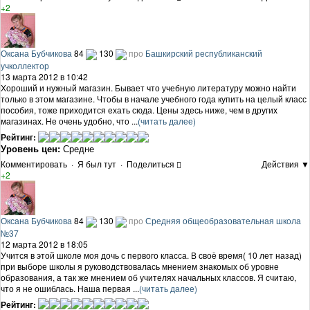
+2
Оксана Бубчикова
84
130
про
Башкирский республиканский
учколлектор
13 марта 2012 в 10:42
Хороший и нужный магазин. Бывает что учебную литературу можно найти
только в этом магазине. Чтобы в начале учебного года купить на целый класс
пособия, тоже приходится ехать сюда. Цены здесь ниже, чем в других
магазинах. Не очень удобно, что ...
(читать далее)
Рейтинг:
Уровень цен:
Средне
Комментировать
·
Я был тут
·
Поделиться
Действия ▼
+2
Оксана Бубчикова
84
130
про
Средняя общеобразовательная школа
№37
12 марта 2012 в 18:05
Учится в этой школе моя дочь с первого класса. В своё время( 10 лет назад)
при выборе школы я руководствовалась мнением знакомых об уровне
образования, а так же мнением об учителях начальных классов. Я считаю,
что я не ошиблась. Наша первая ...
(читать далее)
Рейтинг: