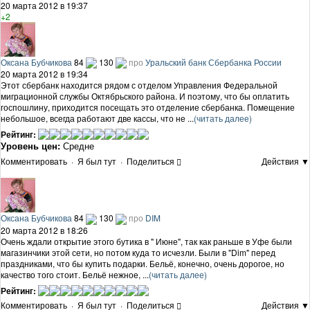
20 марта 2012 в 19:37
+2
Оксана Бубчикова
84
130
про
Уральский банк Сбербанка России
20 марта 2012 в 19:34
Этот сбербанк находится рядом с отделом Управления Федеральной
миграционной службы Октябрьского района. И поэтому, что бы оплатить
госпошлину, приходится посещать это отделение сбербанка. Помещение
небольшое, всегда работают две кассы, что не ...
(читать далее)
Рейтинг:
Уровень цен:
Средне
Комментировать
·
Я был тут
·
Поделиться
Действия ▼
Оксана Бубчикова
84
130
про
DIM
20 марта 2012 в 18:26
Очень ждали открытие этого бутика в " Июне", так как раньше в Уфе были
магазинчики этой сети, но потом куда то исчезли. Были в "Dim" перед
праздниками, что бы купить подарки. Бельё, конечно, очень дорогое, но
качество того стоит. Бельё нежное, ...
(читать далее)
Рейтинг:
Комментировать
·
Я был тут
·
Поделиться
Действия ▼