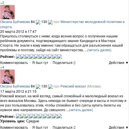
+2
Оксана Бубчикова
84
130
про
Министерство молодежной политики и
спорта
20 марта 2012 в 17:47
Пришлось столкнуться с ними, когда возник вопрос о получении нашим
ребёнком документа, подтверждающего звание Кандидата в Мастера
Спорта. Не знали к кому именно там обращаться для разъяснения нашей
проблемы и поэтому, зайдя на сайт министерства, ...
(читать далее)
Рейтинг:
Комментировать
·
Я был тут
·
Поделиться
Действия ▼
+4
Оксана Бубчикова
84
130
про
Рижский вокзал
(Москва)
17 марта 2012 в 21:15
Рижский вокзал, на мой взгляд, самый спокойный и малолюдный вокзал из
всех вокзалов Москвы. Здесь никогда не бывает очереди в кассы и поэтому я
не раз пользовалась этим, чтобы спокойно и без суеты купить билеты на
нужное мне направление. До смешного ...
(читать далее)
Рейтинг:
Уровень цен:
Средне
Комментировать
·
Я был тут
·
Поделиться
Действия ▼