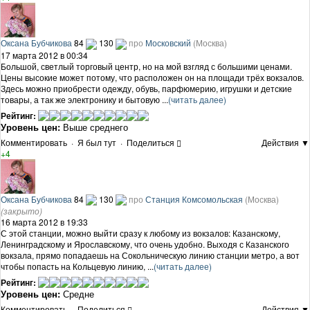
Оксана Бубчикова
84
130
про
Московский
(Москва)
17 марта 2012 в 00:34
Большой, светлый торговый центр, но на мой взгляд с большими ценами.
Цены высокие может потому, что расположен он на площади трёх вокзалов.
Здесь можно приобрести одежду, обувь, парфюмерию, игрушки и детские
товары, а так же электронику и бытовую ...
(читать далее)
Рейтинг:
Уровень цен:
Выше среднего
Комментировать
·
Я был тут
·
Поделиться
Действия ▼
+4
Оксана Бубчикова
84
130
про
Станция Комсомольская
(Москва)
(закрыто)
16 марта 2012 в 19:33
С этой станции, можно выйти сразу к любому из вокзалов: Казанскому,
Ленинградскому и Ярославскому, что очень удобно. Выходя с Казанского
вокзала, прямо попадаешь на Сокольническую линию станции метро, а вот
чтобы попасть на Кольцевую линию, ...
(читать далее)
Рейтинг:
Уровень цен:
Средне
Комментировать
·
Поделиться
Действия ▼