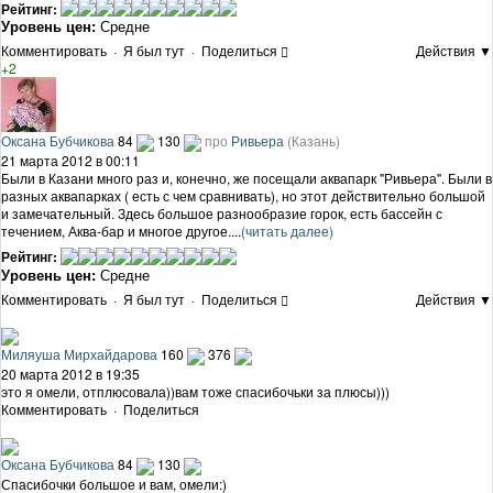
Рейтинг:
Уровень цен:
Средне
Комментировать
·
Я был тут
·
Поделиться
Действия ▼
+2
Оксана Бубчикова
84
130
про
Ривьера
(Казань)
21 марта 2012 в 00:11
Были в Казани много раз и, конечно, же посещали аквапарк "Ривьера". Были в
разных аквапарках ( есть с чем сравнивать), но этот действительно большой
и замечательный. Здесь большое разнообразие горок, есть бассейн с
течением, Аква-бар и многое другое....
(читать далее)
Рейтинг:
Уровень цен:
Средне
Комментировать
·
Я был тут
·
Поделиться
Действия ▼
Миляуша Мирхайдарова
160
376
20 марта 2012 в 19:35
это я омели, отплюсовала))вам тоже спасибочьки за плюсы)))
Комментировать
·
Поделиться
Оксана Бубчикова
84
130
Спасибочки большое и вам, омели:)