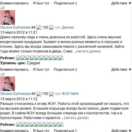
Комментировать
·
Я был тут
·
Поделиться
Действия ▼
+3
Оксана Бубчикова
84
130
про
Дионис
13 марта 2012 в 11:21
Давно прихожу сюда и очень довольна их работой. Здесь очень вкусная
кондитерская продукция. Бывают в жизни разные моменты и хорошие и
плохие. Здесь мы всегда заказываем пироги с различной начинкой. Зайти
туда можно только позвонив в дверь. Само ...
(читать далее)
Рейтинг:
Уровень цен:
Средне
Комментировать
·
Я был тут
·
Поделиться
Действия ▼
+2
Оксана Бубчикова
84
130
про
ЖЭУ №64
13 марта 2012 в 11:12
Раньше относились к этому ЖЭУ. Работа этой организацией не сказать, что
на высшем уровне. В нашем подъезде всегда было грязно, даже подметали
редко. В самом ЖЭУ всегда большие очереди как к паспортистке, так и в
бухгалтерию. Работники стараются ...
(читать далее)
Рейтинг:
Комментировать
·
Я был тут
·
Поделиться
Действия ▼