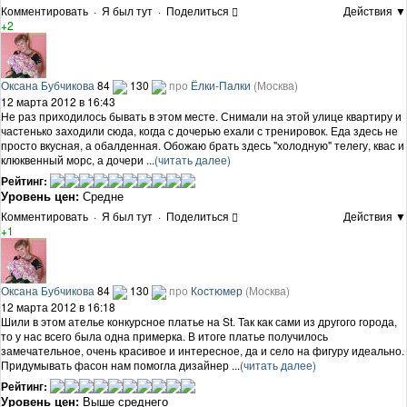
Комментировать
·
Я был тут
·
Поделиться
Действия ▼
+2
Оксана Бубчикова
84
130
про
Ёлки-Палки
(Москва)
12 марта 2012 в 16:43
Не раз приходилось бывать в этом месте. Снимали на этой улице квартиру и
частенько заходили сюда, когда с дочерью ехали с тренировок. Еда здесь не
просто вкусная, а обалденная. Обожаю брать здесь "холодную" телегу, квас и
клюквенный морс, а дочери ...
(читать далее)
Рейтинг:
Уровень цен:
Средне
Комментировать
·
Я был тут
·
Поделиться
Действия ▼
+1
Оксана Бубчикова
84
130
про
Костюмер
(Москва)
12 марта 2012 в 16:18
Шили в этом ателье конкурсное платье на St. Так как сами из другого города,
то у нас всего была одна примерка. В итоге платье получилось
замечательное, очень красивое и интересное, да и село на фигуру идеально.
Придумывать фасон нам помогла дизайнер ...
(читать далее)
Рейтинг:
Уровень цен:
Выше среднего