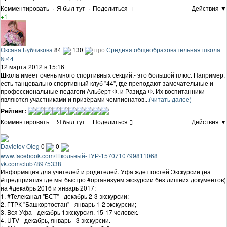
Комментировать
·
Я был тут
·
Поделиться
Действия ▼
+1
Оксана Бубчикова
84
130
про
Средняя общеобразовательная школа
№44
12 марта 2012 в 15:16
Школа имеет очень много спортивных секций.- это большой плюс. Например,
есть танцевально спортивный клуб "44", где преподают замечательные и
профессиональные педагоги Альберт Ф. и Разида Ф. Их воспитанники
являются участниками и призёрами чемпионатов...
(читать далее)
Рейтинг:
Комментировать
·
Я был тут
·
Поделиться
Действия ▼
Davletov Oleg
0
0
www.facebook.com/Школьный-ТУР-1570710799811068
vk.com/club78975338
Информация для учителей и родителей. Уфа ждет гостей Экскурсии (на
#предприятия где мы быстро #организуем экскурсии без лишних документов)
на #декабрь 2016 и январь 2017:
1. #Телеканал "БСТ" - декабрь 2-3 экскурсии;
2. ГТРК "Башкортостан" - январь 1-2 экскурсии;
3. Вся Уфа - декабрь 1экскурсия. 15-17 человек.
4. UTV - декабрь, январь - 3 экскурсии.