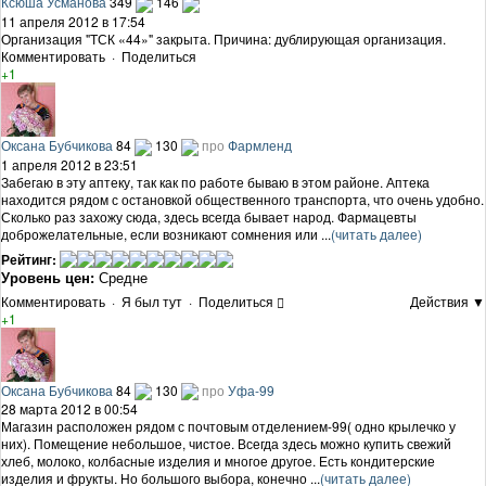
Ксюша Усманова
349
146
11 апреля 2012 в 17:54
Организация "ТСК «44»" закрыта. Причина: дублирующая организация.
Комментировать
·
Поделиться
+1
Оксана Бубчикова
84
130
про
Фармленд
1 апреля 2012 в 23:51
Забегаю в эту аптеку, так как по работе бываю в этом районе. Аптека
находится рядом с остановкой общественного транспорта, что очень удобно.
Сколько раз захожу сюда, здесь всегда бывает народ. Фармацевты
доброжелательные, если возникают сомнения или ...
(читать далее)
Рейтинг:
Уровень цен:
Средне
Комментировать
·
Я был тут
·
Поделиться
Действия ▼
+1
Оксана Бубчикова
84
130
про
Уфа-99
28 марта 2012 в 00:54
Магазин расположен рядом с почтовым отделением-99( одно крылечко у
них). Помещение небольшое, чистое. Всегда здесь можно купить свежий
хлеб, молоко, колбасные изделия и многое другое. Есть кондитерские
изделия и фрукты. Но большого выбора, конечно ...
(читать далее)