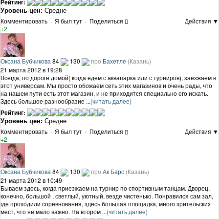
Рейтинг:
Уровень цен:
Средне
Комментировать
·
Я был тут
·
Поделиться
Действия ▼
+2
Оксана Бубчикова
84
130
про
Бахетле
(Казань)
21 марта 2012 в 19:28
Всегда, по дороге домой( когда едем с аквапарка или с турниров), заезжаем в
этот универсам. Мы просто обожаем сеть этих магазинов и очень рады, что
на нашем пути есть этот магазин, и не приходится специально его искать.
Здесь большое разнообразие ...
(читать далее)
Рейтинг:
Уровень цен:
Средне
Комментировать
·
Я был тут
·
Поделиться
Действия ▼
+2
Оксана Бубчикова
84
130
про
Ак Барс
(Казань)
21 марта 2012 в 10:49
Бываем здесь, когда приезжаем на турнир по спортивным танцам. Дворец,
конечно, большой , светлый, уютный, везде чистенько. Понравился сам зал,
где проходили соревнования, здесь большая площадка, много зрительских
мест, что не мало важно. На втором ...
(читать далее)