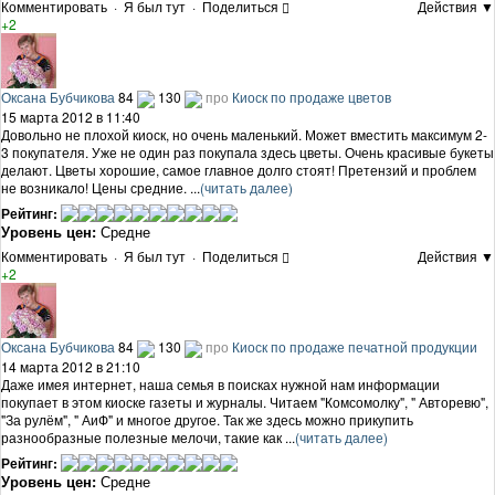
Комментировать
·
Я был тут
·
Поделиться
Действия ▼
+2
Оксана Бубчикова
84
130
про
Киоск по продаже цветов
15 марта 2012 в 11:40
Довольно не плохой киоск, но очень маленький. Может вместить максимум 2-
3 покупателя. Уже не один раз покупала здесь цветы. Очень красивые букеты
делают. Цветы хорошие, самое главное долго стоят! Претензий и проблем
не возникало! Цены средние. ...
(читать далее)
Рейтинг:
Уровень цен:
Средне
Комментировать
·
Я был тут
·
Поделиться
Действия ▼
+2
Оксана Бубчикова
84
130
про
Киоск по продаже печатной продукции
14 марта 2012 в 21:10
Даже имея интернет, наша семья в поисках нужной нам информации
покупает в этом киоске газеты и журналы. Читаем "Комсомолку", " Авторевю",
"За рулём", " АиФ" и многое другое. Так же здесь можно прикупить
разнообразные полезные мелочи, такие как ...
(читать далее)
Рейтинг:
Уровень цен:
Средне