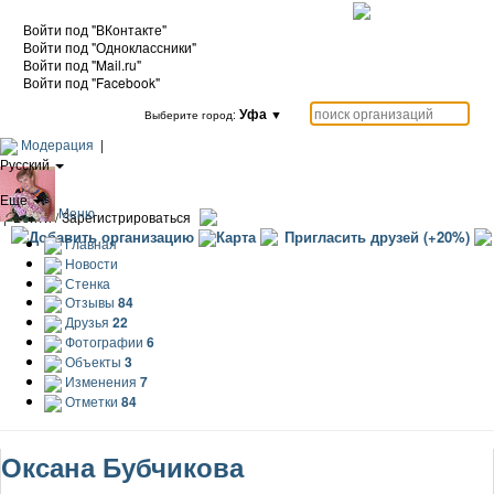
Войти под "ВКонтакте"
Войти под "Одноклассники"
Войти под "Mail.ru"
Войти под "Facebook"
Уфа
▼
Выберите город:
Модерация
|
Русский
|
Еще
Меню
|
Войти / Зарегистрироваться
Добавить организацию
Карта
Пригласить друзей (+20%)
Главная
Новости
Стенка
Отзывы
84
Друзья
22
Фотографии
6
Объекты
3
Изменения
7
Отметки
84
Оксана Бубчикова