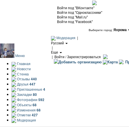
Войти под "ВКонтакте"
Войти под "Одноклассники"
Войти под "Mail.ru"
Войти под "Facebook"
Яхрома
Выберите город:
Модерация
|
Русский
|
Еще
Меню
|
Войти / Зарегистрироваться
Добавить организацию
Карта
Пр
Главная
Новости
Стенка
Отзывы
440
Друзья
447
Приглашенные
4
Закладки
80
Фотографии
592
Объекты
68
Изменения
68
Отметки
427
Модерация