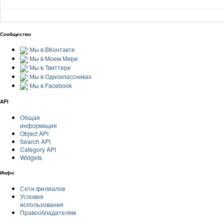
Сообщество
Мы в ВКонтакте
Мы в Моем Мире
Мы в Твиттере
Мы в Одноклассниках
Мы в Facebook
API
Общая
информация
Object API
Search API
Category API
Widgets
Инфо
Сети филиалов
Условия
использования
Правообладателям