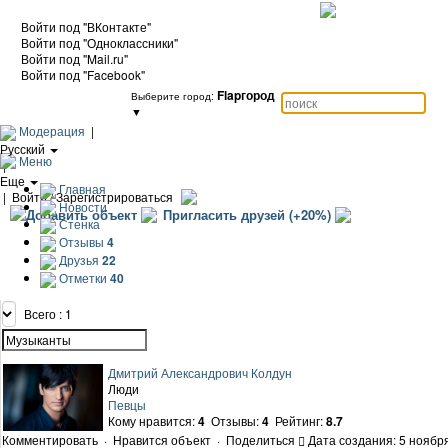
Войти под "ВКонтакте"
Войти под "Одноклассники"
Войти под "Mail.ru"
Войти под "Facebook"
Flapгород
Выберите город:
▼
Модерация
|
Русский
Меню
|
Еще
Главная
|
Войти / Зарегистрироваться
Новости
Добавить объект
Пригласить друзей (+20%)
Стенка
Отзывы
4
Друзья
22
Отметки
40
Всего : 1
Дмитрий Александрович Колдун
Люди
Певцы
Кому нравится:
4
Отзывы:
4
Рейтинг:
8.7
Комментировать
·
Нравится объект
·
Поделиться
Дата создания: 5 ноября