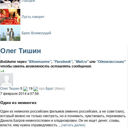
Городок
Пусть говорят
Брюс Всемогущий
Олег Тишин
Войдите через
"ВКонтакте"
,
"Facebook"
,
"Mail.ru"
или
"Одноклассники"
чтобы иметь возможность оставлять сообщения.
+4
Олег Тишин
5
19
про
Брат
(Кино)
7 февраля 2014 в 07:56
Один из немногих
Один из немногих российских фильмов (именно российских, а не советских),
который можно не только смотреть, но и понимать, чувствовать, переживать.
Данила Багров немногословен и хладнокровен. Он не ищет денег, славы,
власти, ему нужна справедливость. ...
(читать далее)