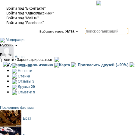
Войти под "ВКонтакте"
Войти под "Одноклассники"
Войти под "Mail.ru"
Войти под "Facebook"
Ялта
▼
Выберите город:
Модерация
|
Русский
|
Еще
Меню
|
Войти / Зарегистрироваться
Добавить организацию
Карта
Пригласить друзей (+20%)
Главная
Новости
Стенка
Отзывы
5
Друзья
29
Отметки
9
Последние фильмы
Брат