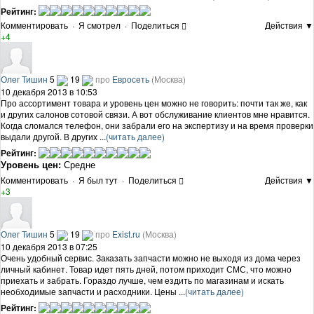
Рейтинг:
Комментировать
·
Я смотрел
·
Поделиться
Действия ▼
+4
Олег Тишин
5
19
про
Евросеть
(Москва)
10 декабря 2013 в 10:53
Про ассортимент товара и уровень цен можно не говорить: почти так же, как
и других салонов сотовой связи. А вот обслуживание клиентов мне нравится.
Когда сломался телефон, они забрали его на экспертизу и на время проверки
выдали другой. В других ...
(читать далее)
Рейтинг:
Уровень цен:
Средне
Комментировать
·
Я был тут
·
Поделиться
Действия ▼
+3
Олег Тишин
5
19
про
Exist.ru
(Москва)
10 декабря 2013 в 07:25
Очень удобный сервис. Заказать запчасти можно не выходя из дома через
личный кабинет. Товар идет пять дней, потом приходит СМС, что можно
приехать и забрать. Гораздо лучше, чем ездить по магазинам и искать
необходимые запчасти и расходники. Цены ...
(читать далее)
Рейтинг: