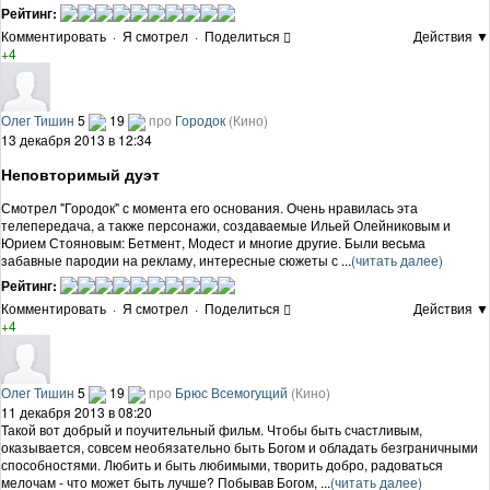
Рейтинг:
Комментировать
·
Я смотрел
·
Поделиться
Действия ▼
+4
Олег Тишин
5
19
про
Городок
(Кино)
13 декабря 2013 в 12:34
Неповторимый дуэт
Смотрел "Городок" с момента его основания. Очень нравилась эта
телепередача, а также персонажи, создаваемые Ильей Олейниковым и
Юрием Стояновым: Бетмент, Модест и многие другие. Были весьма
забавные пародии на рекламу, интересные сюжеты с ...
(читать далее)
Рейтинг:
Комментировать
·
Я смотрел
·
Поделиться
Действия ▼
+4
Олег Тишин
5
19
про
Брюс Всемогущий
(Кино)
11 декабря 2013 в 08:20
Такой вот добрый и поучительный фильм. Чтобы быть счастливым,
оказывается, совсем необязательно быть Богом и обладать безграничными
способностями. Любить и быть любимыми, творить добро, радоваться
мелочам - что может быть лучше? Побывав Богом, ...
(читать далее)