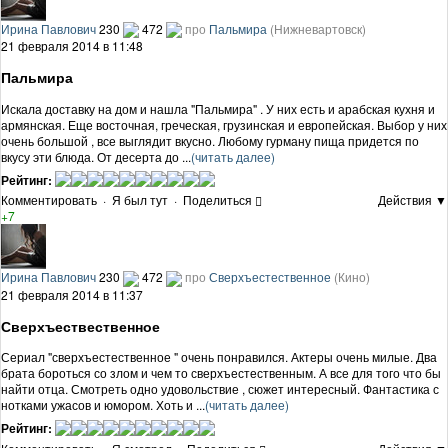
Ирина Павлович
230
472
про
Пальмира
(Нижневартовск)
21 февраля 2014 в 11:48
Пальмира
Искала доставку на дом и нашла "Пальмира" . У них есть и арабская кухня и
армянская. Еще восточная, греческая, грузинская и европейская. Выбор у них
очень большой , все выглядит вкусно. Любому гурману пища придется по
вкусу эти блюда. От десерта до ...
(читать далее)
Рейтинг:
Комментировать
·
Я был тут
·
Поделиться
Действия ▼
+7
Ирина Павлович
230
472
про
Сверхъестественное
(Кино)
21 февраля 2014 в 11:37
Сверхъествественное
Сериал "сверхъестественное " очень понравился. Актеры очень милые. Два
брата бороться со злом и чем то сверхъестественным. А все для того что бы
найти отца. Смотреть одно удовольствие , сюжет интересный. Фантастика с
нотками ужасов и юмором. Хоть и ...
(читать далее)
Рейтинг: