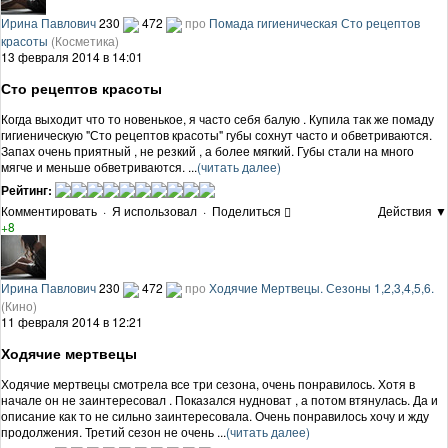
Ирина Павлович
230
472
про
Помада гигиеническая Сто рецептов
красоты
(Косметика)
13 февраля 2014 в 14:01
Сто рецептов красоты
Когда выходит что то новенькое, я часто себя балую . Купила так же помаду
гигиеническую "Сто рецептов красоты" губы сохнут часто и обветриваются.
Запах очень приятный , не резкий , а более мягкий. Губы стали на много
мягче и меньше обветриваются. ...
(читать далее)
Рейтинг:
Комментировать
·
Я использовал
·
Поделиться
Действия ▼
+8
Ирина Павлович
230
472
про
Ходячие Мертвецы. Сезоны 1,2,3,4,5,6.
(Кино)
11 февраля 2014 в 12:21
Ходячие мертвецы
Ходячие мертвецы смотрела все три сезона, очень понравилось. Хотя в
начале он не заинтересовал . Показался нудноват , а потом втянулась. Да и
описание как то не сильно заинтересовала. Очень понравилось хочу и жду
продолжения. Третий сезон не очень ...
(читать далее)