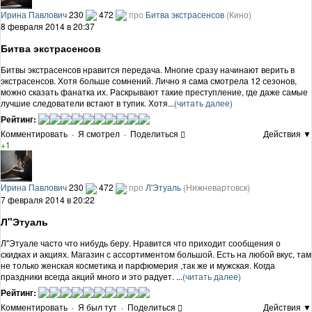
Ирина Павлович
230
472
про
Битва экстрасенсов
(Кино)
8 февраля 2014 в 20:37
Битва экстрасенсов
Битвы экстрасенсов нравится передача. Многие сразу начинают верить в
экстрасенсов. Хотя больше сомнений. Лично я сама смотрела 12 сезонов,
можно сказать фанатка их. Раскрывают такие преступление, где даже самые
лучшие следователи встают в тупик. Хотя...
(читать далее)
Рейтинг:
Комментировать
·
Я смотрел
·
Поделиться
Действия ▼
+1
Ирина Павлович
230
472
про
Л'Этуаль
(Нижневартовск)
7 февраля 2014 в 20:22
Л"Этуаль
Л"Этуале часто что нибудь беру. Нравится что приходит сообщения о
скидках и акциях. Магазин с ассортиментом большой. Есть на любой вкус, там
не только женская косметика и парфюмерия ,так же и мужская. Когда
праздники всегда акций много и это радует. ...
(читать далее)
Рейтинг:
Комментировать
·
Я был тут
·
Поделиться
Действия ▼