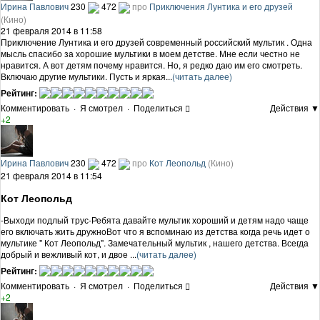
Ирина Павлович
230
472
про
Приключения Лунтика и его друзей
(Кино)
21 февраля 2014 в 11:58
Приключение Лунтика и его друзей современный российский мультик . Одна
мысль спасибо за хорошие мультики в моем детстве. Мне если честно не
нравится. А вот детям почему нравится. Но, я редко даю им его смотреть.
Включаю другие мультики. Пусть и яркая...
(читать далее)
Рейтинг:
Комментировать
·
Я смотрел
·
Поделиться
Действия ▼
+2
Ирина Павлович
230
472
про
Кот Леопольд
(Кино)
21 февраля 2014 в 11:54
Кот Леопольд
-Выходи подлый трус-Ребята давайте мультик хороший и детям надо чаще
его включать жить дружноВот что я вспоминаю из детства когда речь идет о
мультике " Кот Леопольд". Замечательный мультик , нашего детства. Всегда
добрый и вежливый кот, и двое ...
(читать далее)
Рейтинг:
Комментировать
·
Я смотрел
·
Поделиться
Действия ▼
+2