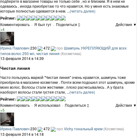
подберете в магазине товары не только себе , но и близким. Я в нем не
одеваюсь , иногда приобретаю то что нравится. Но у меня есть знакомые
которые полностью одеваются в нем. ...
(читать далее)
Рейтинг:
Комментировать
·
Я был тут
·
Поделиться
Действия ▼
+4
Ирина Павлович
230
472
про
Шампунь УКРЕПЛЯЮЩИЙ для всех
типов волос 250 мл, чистая линия
(Косметика)
13 февраля 2014 в 14:39
Чистая линия
Часто пользуюсь маркой "Чистая линия" очень нравится, шампунь тоже
приобрела в магазине косметике . Почти всем подошел этот шампунь, кроме
моих волос. Волосы стали жесткими , плохо расчесывались . А у брата
наоборот волосы стали густея стали, ...
(читать далее)
Рейтинг:
Комментировать
·
Я использовал
·
Поделиться
Действия ▼
+5
Ирина Павлович
230
472
про
Vichy тональный крем
(Косметика)
13 февраля 2014 в 14:18