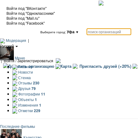
Войти под "ВКонтакте"
Войти под "Одноклассники"
Войти под "Mail.ru"
Войти под "Facebook"
Уфа
▼
Выберите город:
Модерация
|
Русский
|
Еще
Меню
|
Войти / Зарегистрироваться
Добавить организацию
Карта
Пригласить друзей (+20%)
Главная
Новости
Стенка
Отзывы
230
Друзья
79
Фотографии
11
Объекты
1
Изменения
1
Отметки
229
Последние фильмы
Кадетство