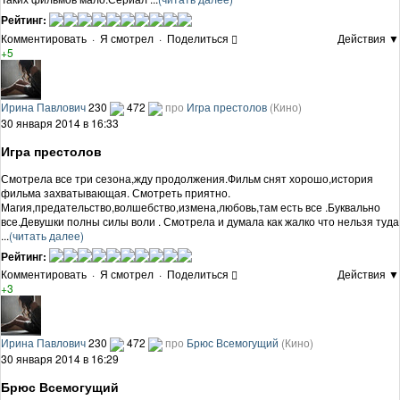
Рейтинг:
Комментировать
·
Я смотрел
·
Поделиться
Действия ▼
+5
Ирина Павлович
230
472
про
Игра престолов
(Кино)
30 января 2014 в 16:33
Игра престолов
Смотрела все три сезона,жду продолжения.Фильм снят хорошо,история
фильма захватывающая. Смотреть приятно.
Магия,предательство,волшебство,измена,любовь,там есть все .Буквально
все.Девушки полны силы воли . Смотрела и думала как жалко что нельзя туда
...
(читать далее)
Рейтинг:
Комментировать
·
Я смотрел
·
Поделиться
Действия ▼
+3
Ирина Павлович
230
472
про
Брюс Всемогущий
(Кино)
30 января 2014 в 16:29
Брюс Всемогущий