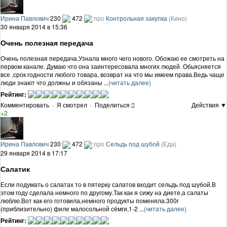
Ирина Павлович
230
472
про
Контрольная закупка
(Кино)
30 января 2014 в 15:36
Очень полезная передача
Очень полезная передача.Узнала много чего нового. Обожаю ее смотреть на
первом канале. Думаю что она заинтересовала многих людей. Обьясняется
все ,срок годности любого товара, возврат на что мы имеем права.Ведь чаще
люди знают что должны и обязаны ...
(читать далее)
Рейтинг:
Комментировать
·
Я смотрел
·
Поделиться
Действия ▼
+2
Ирина Павлович
230
472
про
Сельдь под шубой
(Еда)
29 января 2014 в 17:17
Салатик
Если подумать о салатах то в пятерку салатов входит сельдь под шубой.В
этом году сделала немного по другому.Так как я сижу на диете,а салаты
люблю.Вот как его готовила,немного продукты поменяла.300г
(приблизительно) филе малосольной сёмги,1-2 ...
(читать далее)
Рейтинг: