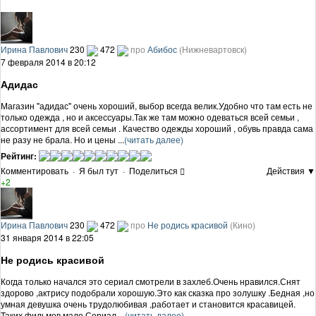
Ирина Павлович
230
472
про
Абибос
(Нижневартовск)
7 февраля 2014 в 20:12
Адидас
Магазин "адидас" очень хороший, выбор всегда велик.Удобно что там есть не
только одежда , но и аксессуары.Так же там можно одеваться всей семьи ,
ассортимент для всей семьи . Качество одежды хороший , обувь правда сама
не разу не брала. Но и цены ...
(читать далее)
Рейтинг:
Комментировать
·
Я был тут
·
Поделиться
Действия ▼
+2
Ирина Павлович
230
472
про
Не родись красивой
(Кино)
31 января 2014 в 22:05
Не родись красивой
Когда только начался это сериал смотрели в захлеб.Очень нравился.Снят
здорово ,актрису подобрали хорошую.Это как сказка про золушку .Бедная ,но
умная девушка очень трудолюбивая ,работает и становится красавицей.
Таких фильмов мало.Сериал ...
(читать далее)