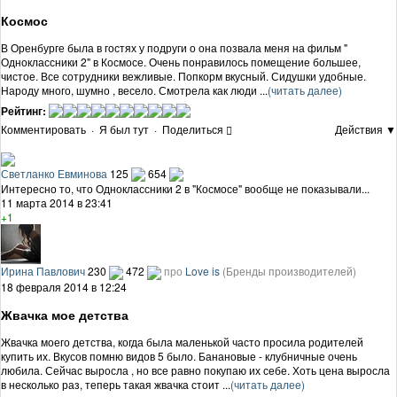
Космос
В Оренбурге была в гостях у подруги о она позвала меня на фильм "
Одноклассники 2" в Космосе. Очень понравилось помещение большее,
чистое. Все сотрудники вежливые. Попкорм вкусный. Сидушки удобные.
Народу много, шумно , весело. Смотрела как люди ...
(читать далее)
Рейтинг:
Комментировать
·
Я был тут
·
Поделиться
Действия ▼
Светланко Евминова
125
654
Интересно то, что Одноклассники 2 в "Космосе" вообще не показывали...
11 марта 2014 в 23:41
+1
Ирина Павлович
230
472
про
Love is
(Бренды производителей)
18 февраля 2014 в 12:24
Жвачка мое детства
Жвачка моего детства, когда была маленькой часто просила родителей
купить их. Вкусов помню видов 5 было. Банановые - клубничные очень
любила. Сейчас выросла , но все равно покупаю их себе. Хоть цена выросла
в несколько раз, теперь такая жвачка стоит ...
(читать далее)