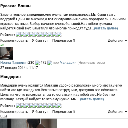
Русские Блины
Замечательное заведение,мне очень там понравилось.Мы были там с
подругой.Цены не высокие,а вот обслуживания очень порадовали .Блинчики
вкусные, сытные. Выбор начинок очень большой.На любого гурмана
найдется свой вкус.Заметили что многие приходят туда...
(читать далее)
Рейтинг:
Комментировать
·
Я был тут
·
Поделиться
Действия ▼
+3
Ирина Павлович
230
472
про
Мандарин
(Нижневартовск)
27 января 2014 в 11:17
Мандарин
Мандарин очень нравится.Магазин удобно расположен,много места.Легко
найти что где находится.Вежливые сотрудники, доступно все обясняют.
Цены на что то высоковаты, за то есть все и на любой вкус.Не бьет по
карману. Каждый найдет то что ему нужно. Мы ...
(читать далее)
Рейтинг:
Комментировать
·
Я был тут
·
Поделиться
Действия ▼
Еще