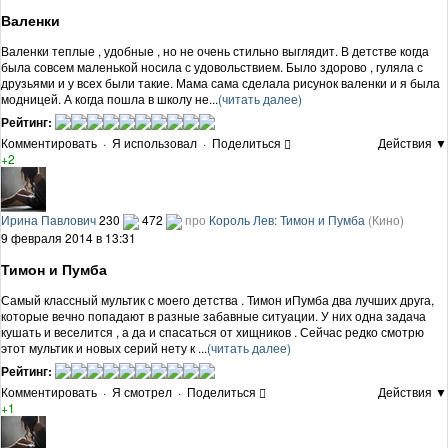
Валенки
Валенки теплые , удобные , но не очень стильно выглядит. В детстве когда
была совсем маленькой носила с удовольствием. Было здорово , гуляла с
друзьями и у всех были такие. Мама сама сделала рисунок валенки и я была
модницей. А когда пошла в школу не...
(читать далее)
Рейтинг:
Комментировать
·
Я использовал
·
Поделиться
Действия ▼
+2
Ирина Павлович
230
472
про
Король Лев: Тимон и Пумба
(Кино)
9 февраля 2014 в 13:31
Тимон и Пумба
Самый классный мультик с моего детства . Тимон иПумба два лучших друга,
которые вечно попадают в разные забавные ситуации. У них одна задача
кушать и веселится , а да и спасаться от хищников . Сейчас редко смотрю
этот мультик и новых серий нету к ...
(читать далее)
Рейтинг:
Комментировать
·
Я смотрел
·
Поделиться
Действия ▼
+1