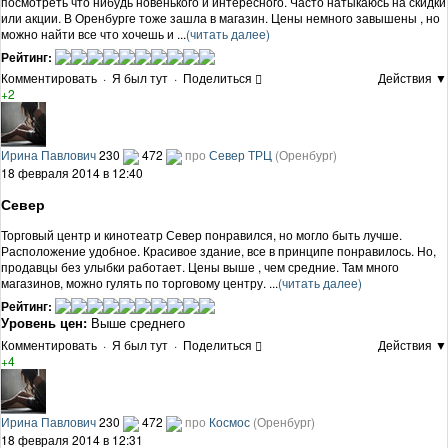
посмотреть что нибудь новенького и интересного. Часто натыкаюсь на скидки
или акции. В Оренбурге тоже зашла в магазин. Цены немного завышены , но
можно найти все что хочешь и ...
(читать далее)
Рейтинг:
Комментировать
·
Я был тут
·
Поделиться
Действия ▼
+2
Ирина Павлович
230
472
про
Север ТРЦ
(Оренбург)
18 февраля 2014 в 12:40
Север
Торговый центр и кинотеатр Север понравился, но могло быть лучше.
Расположение удобное. Красивое здание, все в принципе понравилось. Но,
продавцы без улыбки работает. Цены выше , чем средние. Там много
магазинов, можно гулять по торговому центру. ...
(читать далее)
Рейтинг:
Уровень цен:
Выше среднего
Комментировать
·
Я был тут
·
Поделиться
Действия ▼
+4
Ирина Павлович
230
472
про
Космос
(Оренбург)
18 февраля 2014 в 12:31