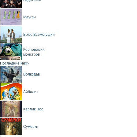
Маугли
Брюс Всемогущий
Корпорация
монстров
Последние книги
Волкодав
Айболит
Карлик Нос
Сумерки