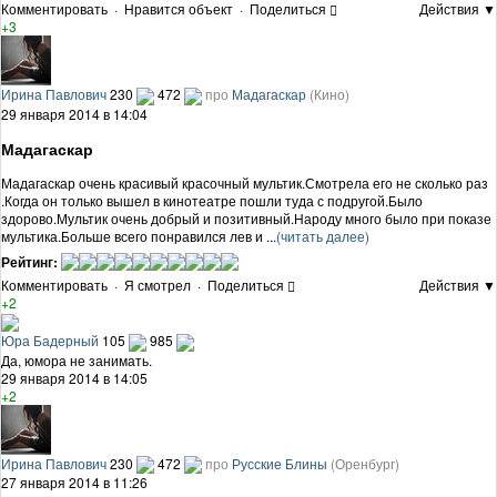
Комментировать
·
Нравится объект
·
Поделиться
Действия ▼
+3
Ирина Павлович
230
472
про
Мадагаскар
(Кино)
29 января 2014 в 14:04
Мадагаскар
Мадагаскар очень красивый красочный мультик.Смотрела его не сколько раз
.Когда он только вышел в кинотеатре пошли туда с подругой.Было
здорово.Мультик очень добрый и позитивный.Народу много было при показе
мультика.Больше всего понравился лев и ...
(читать далее)
Рейтинг:
Комментировать
·
Я смотрел
·
Поделиться
Действия ▼
+2
Юра Бадерный
105
985
Да, юмора не занимать.
29 января 2014 в 14:05
+2
Ирина Павлович
230
472
про
Русские Блины
(Оренбург)
27 января 2014 в 11:26