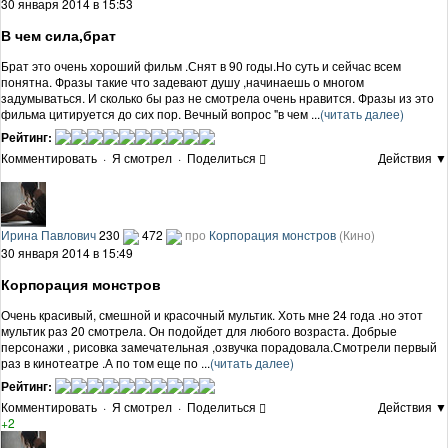
30 января 2014 в 15:53
В чем сила,брат
Брат это очень хороший фильм .Снят в 90 годы.Но суть и сейчас всем
понятна. Фразы такие что задевают душу ,начинаешь о многом
задумываться. И сколько бы раз не смотрела очень нравится. Фразы из это
фильма цитируется до сих пор. Вечный вопрос "в чем ...
(читать далее)
Рейтинг:
Комментировать
·
Я смотрел
·
Поделиться
Действия ▼
Ирина Павлович
230
472
про
Корпорация монстров
(Кино)
30 января 2014 в 15:49
Корпорация монстров
Очень красивый, смешной и красочный мультик. Хоть мне 24 года .но этот
мультик раз 20 смотрела. Он подойдет для любого возраста. Добрые
персонажи , рисовка замечательная ,озвучка порадовала.Смотрели первый
раз в кинотеатре .А по том еще по ...
(читать далее)
Рейтинг:
Комментировать
·
Я смотрел
·
Поделиться
Действия ▼
+2