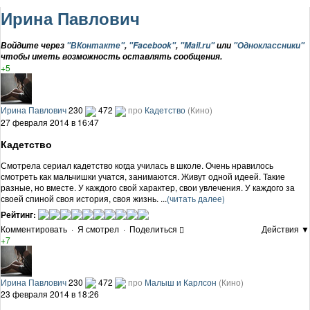
Ирина Павлович
Войдите через
"ВКонтакте"
,
"Facebook"
,
"Mail.ru"
или
"Одноклассники"
чтобы иметь возможность оставлять сообщения.
+5
Ирина Павлович
230
472
про
Кадетство
(Кино)
27 февраля 2014 в 16:47
Кадетство
Смотрела сериал кадетство когда училась в школе. Очень нравилось
смотреть как мальчишки учатся, занимаются. Живут одной идеей. Такие
разные, но вместе. У каждого свой характер, свои увлечения. У каждого за
своей спиной своя история, своя жизнь. ...
(читать далее)
Рейтинг:
Комментировать
·
Я смотрел
·
Поделиться
Действия ▼
+7
Ирина Павлович
230
472
про
Малыш и Карлсон
(Кино)
23 февраля 2014 в 18:26