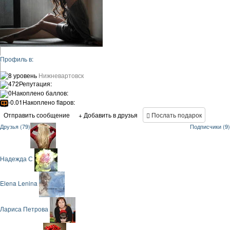
Профиль в:
8 уровень
Нижневартовск
472
Репутация:
0
Накоплено баллов:
-0.01
Накоплено flapов:
Отправить сообщение
+ Добавить в друзья
Послать подарок
Друзья (79)
Подписчики (9)
Надежда С
Elena Lenina
Лариса Петрова