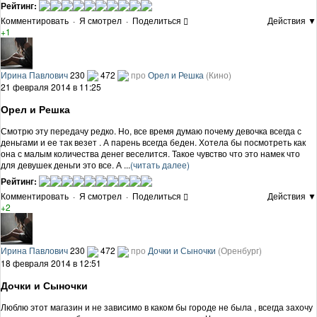
Рейтинг:
Комментировать
·
Я смотрел
·
Поделиться
Действия ▼
+1
Ирина Павлович
230
472
про
Орел и Решка
(Кино)
21 февраля 2014 в 11:25
Орел и Решка
Смотрю эту передачу редко. Но, все время думаю почему девочка всегда с
деньгами и ее так везет . А парень всегда беден. Хотела бы посмотреть как
она с малым количества денег веселится. Такое чувство что это намек что
для девушек деньги это все. А ...
(читать далее)
Рейтинг:
Комментировать
·
Я смотрел
·
Поделиться
Действия ▼
+2
Ирина Павлович
230
472
про
Дочки и Сыночки
(Оренбург)
18 февраля 2014 в 12:51
Дочки и Сыночки
Люблю этот магазин и не зависимо в каком бы городе не была , всегда захочу