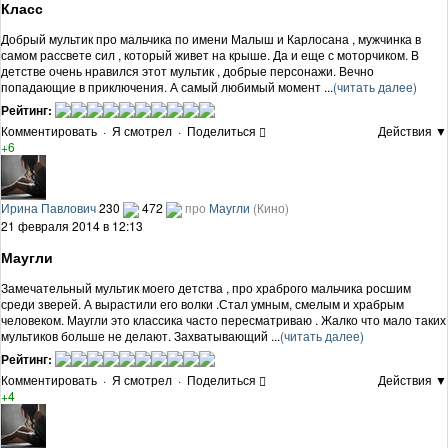
Класс
Добрый мультик про мальчика по имени Малыш и Карлосана , мужчинка в
самом рассвете сил , который живет на крыше. Да и еще с моторчиком. В
детстве очень нравился этот мультик , добрые персонажи. Вечно
попадающие в приключения. А самый любимый момент ...
(читать далее)
Рейтинг:
Комментировать
·
Я смотрел
·
Поделиться
Действия ▼
+6
Ирина Павлович
230
472
про
Маугли
(Кино)
21 февраля 2014 в 12:13
Маугли
Замечательный мультик моего детства , про храброго мальчика росшим
среди зверей. А вырастили его волки .Стал умным, смелым и храбрым
человеком. Маугли это классика часто пересматриваю . Жалко что мало таких
мультиков больше не делают. Захватывающий ...
(читать далее)
Рейтинг:
Комментировать
·
Я смотрел
·
Поделиться
Действия ▼
+4