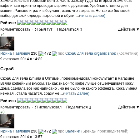
Замечательный торговый центр. Часто захожу туда на втором этаже есть
кафе и там приятно проводить время с друзьями. Удобная стоянка для
машин. Раньше играли в боулинг , жаль что закрыли. Но так же большой
выбор детской одежды, взрослой и обуви. ...
(читать далее)
Рейтинг:
Комментировать
·
Я был тут
·
Поделиться
Действия ▼
+4
Ирина Павлович
230
472
про
Скраб для тела organic shop
(Косметика)
9 февраля 2014 в 14:22
Скраб
Скраб для тела купила в Оптиме , порекомендовал консультант в магазине.
Взяла кофейным вкусом, так как знаю что кофе лучше отшелушивает кожу.
Дома сделала все как написано , но не было не какого эффекта. Кожа у меня
нежная , стала часатся, сразу же ...
(читать далее)
Рейтинг:
Комментировать
·
Я использовал
·
Поделиться
Действия ▼
+3
Ирина Павлович
230
472
про
Валенки
(Бренды производителей)
9 февраля 2014 в 13:57