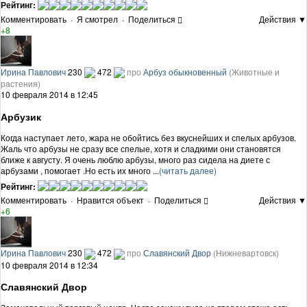
Рейтинг:
Комментировать
·
Я смотрел
·
Поделиться
Действия ▼
+8
Ирина Павлович
230
472
про
Арбуз обыкновенный
(Животные и
растения)
10 февраля 2014 в 12:45
Арбузик
Когда наступает лето, жара не обойтись без вкуснейших и спелых арбузов.
Жаль что арбузы не сразу все спелые, хотя и сладкими они становятся
ближе к августу. Я очень люблю арбузы, много раз сидела на диете с
арбузами , помогает .Но есть их много ...
(читать далее)
Рейтинг:
Комментировать
·
Нравится объект
·
Поделиться
Действия ▼
+6
Ирина Павлович
230
472
про
Славянский Двор
(Нижневартовск)
10 февраля 2014 в 12:34
Славянский Двор