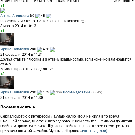
Комментировать
·
Я смотрел
·
Поделиться
Действия ▼
+1
Анюта Андреева
50
46
22 сезона? Их всего 9.И то 9 ещё не закончен. :)))
3 марта 2014 в 10:13
+1
Ирина Павлович
230
472
21 февраля 2014 в 11:31
Друзья став те плюсики и я отвечу взаимностью, если конечно вам нравится
отзыв!!!
Комментировать
·
Поделиться
+3
Ирина Павлович
230
472
про
Восьмидесятые
(Кино)
21 февраля 2014 в 11:30
Восемидисятые
Сериал смотрю с интересом и думаю жалко что я не жила в то время.
Смешной сериал, многое снято здорово. В нем есть все. От любви до интриг,
вообщем нравится сериал. Шутки на любителя, но интересно смотреть на
приключения этой семейки. Музыка, общение...
(читать далее)