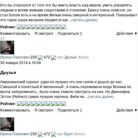
Кто бы отказался от того что бы иметь власть над миром, уметь управлять
людьми и всеми живыми существами и стихиями. Брюсу очень повезло ,он
стал Богом хоть и на время.Фильм очень смешной и интересный. Показывает
что такое наши желания.Нравится как ...
(читать далее)
Рейтинг:
Комментировать
·
Я смотрел
·
Поделиться
Действия ▼
+1
Ирина Павлович
230
472
про
Друзья
(Кино)
30 января 2014 в 16:04
Друзья
Американский сериал ,один из лучших что они сняли и дошло до нас.
Смешной и понятный.И жизненный , я очень переживала когда Моника не
могла забеременить , было очень тяжело смотреть на нее. Но Дженифер
Эстон (Рейчел) самая лучшая героина. Фиби не ...
(читать далее)
Рейтинг:
Комментировать
·
Я смотрел
·
Поделиться
Действия ▼
Ирина Павлович
230
472
про
Брат
(Кино)