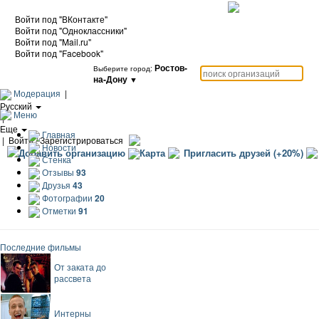
Войти под "ВКонтакте"
Войти под "Одноклассники"
Войти под "Mail.ru"
Войти под "Facebook"
Ростов-
Выберите город:
на-Дону
▼
Модерация
|
Русский
Меню
|
Еще
Главная
|
Войти / Зарегистрироваться
Новости
Добавить организацию
Карта
Пригласить друзей (+20%)
Стенка
Отзывы
93
Друзья
43
Фотографии
20
Отметки
91
Последние фильмы
От заката до
рассвета
Интерны