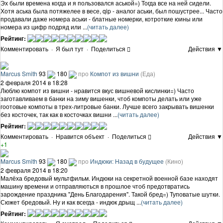
Эх были времена когда и я пользовался аськой=) Тогда все на ней сидели.
Хотя аська была потяжелее в весе, qip - аналог аськи, был пошустрее... Часто
продавали даже номера аськи - блатные номерки, котроткие юины или
номера из цифр подряд или ...
(читать далее)
Рейтинг:
Комментировать
·
Я был тут
·
Поделиться
Действия ▼
Marcus Smith
93
180
про
Компот из вишни
(Еда)
2 февраля 2014 в 18:28
Люблю компот из вишни - нравится вкус вишневой кислинки=) Часто
заготавливаем в банки на зиму вишенки, чтоб компоты делать или уже
гоотовые компоты в трех-литровые банки. Лучше всего закрывать вишенки
без косточек, так как в косточках вишни ...
(читать далее)
Рейтинг:
Комментировать
·
Нравится объект
·
Поделиться
Действия ▼
+1
Marcus Smith
93
180
про
Индюки: Назад в будущее
(Кино)
2 февраля 2014 в 18:20
Малёха бредовый мультфильм. Индюки на секретной военной базе находят
машину времени и отправляються в прошлое чтоб предотвратись
зарождение праздника "День Благодарения". Такой бред=) Туповатые шутки.
Сюжет бредовый. Ну и как всегда - индюк дрыщ ...
(читать далее)
Рейтинг: