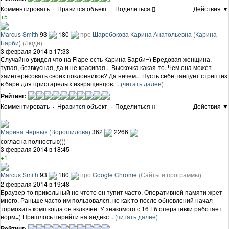
Комментировать
·
Нравится объект
·
Поделиться
Действия ▼
+5
Marcus Smith
93
180
про
Шаробокова Карина Анатольевна (Карина
Барби)
(Люди)
3 февраля 2014 в 17:33
Случайно увидел что на Flapе есть Карина Барби=) Бредовая женщина,
тупая, безвкусная, да и не красивая... Выскочка какая-то. Чем она может
заинтересовать своих поклонников? Да ничем... Пусть себе танцует стриптиз
в баре для пристарелых извращенцов. ...
(читать далее)
Рейтинг:
Комментировать
·
Нравится объект
·
Поделиться
Действия ▼
Марина Черных (Ворошилова)
362
2266
согласна полностью)))
3 февраля 2014 в 18:45
+1
Marcus Smith
93
180
про
Google Chrome
(Сайты и программы)
2 февраля 2014 в 19:48
Браузер то прикольный но чтото он тупит часто. Оперативной памяти жрет
много. Раньше часто им пользовался, но как то после обновлений начал
тормозить комп когда он включен. У знакомого с 16 Гб оперативки работает
норм=) Пришлось перейти на яндекс ...
(читать далее)
Рейтинг: