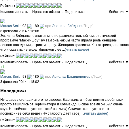
Рейтинг:
Комментировать
·
Нравится объект
·
Поделиться
Действия ▼
Marcus Smith
93
180
про
Эвелина Блёданс
(Люди)
3 февраля 2014 в 18:08
Эвелина Блёданс помнится мне по развлекательной юмористической
программе "Маски-Шоу", ну там она как бы часто играла роль женщины
легкого поведения, стриптизершу. Женщина красивая. Как актриса, я не знаю
что и сказать, не видел фильмов с ее ...
(читать далее)
Рейтинг:
Комментировать
·
Нравится объект
·
Поделиться
Действия ▼
+1
Marcus Smith
93
180
про
Арнольд Шварценеггер
(Люди)
3 февраля 2014 в 18:02
Молодцом=)
Ну Шварц легенда и этого не скроеш. Еще малым я был помню с ребятами
просто тащились от Терминатора и Коммандо. В свое время он был очень
крут. Но сейчас он уже не такой живчик=) Снимается но уже как то
поспокойнее себя ведет) Ну старость дает свое) ...
(читать далее)
Рейтинг:
Комментировать
·
Нравится объект
·
Поделиться
Действия ▼