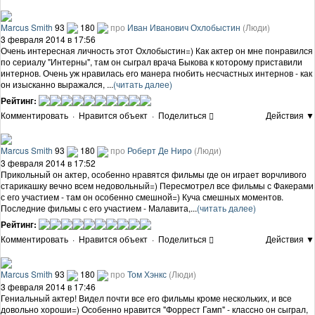
Marcus Smith
93
180
про
Иван Иванович Охлобыстин
(Люди)
3 февраля 2014 в 17:56
Очень интересная личность этот Охлобыстин=) Как актер он мне понравился
по сериалу "Интерны", там он сыграл врача Быкова к которому приставили
интернов. Очень уж нравилась его манера гнобить несчастных интернов - как
он изысканно выражался, ...
(читать далее)
Рейтинг:
Комментировать
·
Нравится объект
·
Поделиться
Действия ▼
Marcus Smith
93
180
про
Роберт Де Ниро
(Люди)
3 февраля 2014 в 17:52
Прикольный он актер, особенно нравятся фильмы где он играет ворчливого
старикашку вечно всем недовольный=) Пересмотрел все фильмы с Факерами
с его участием - там он особенно смешной=) Куча смешных моментов.
Последние фильмы с его участием - Малавита,...
(читать далее)
Рейтинг:
Комментировать
·
Нравится объект
·
Поделиться
Действия ▼
Marcus Smith
93
180
про
Том Хэнкс
(Люди)
3 февраля 2014 в 17:46
Гениальный актер! Видел почти все его фильмы кроме нескольких, и все
довольно хороши=) Особенно нравится "Форрест Гамп" - классно он сыграл,