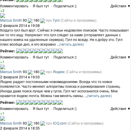
Комментировать
·
Я был тут
·
Поделиться
Действия ▼
+3
Marcus Smith
93
180
про
Гугл
(Сайты и программы)
2 февраля 2014 в 19:08
Когдато гугл был крут. Сейчас я очеьн недоволен поиском. Часто показывает
не то что ищу. Напрягает что гугл следит за нами (отправляет данные с
нашего компа на удаленные сервера). Гугл по всюду. Не к добру это. Гугл
плюс вообще дно, и его всеравно ...
(читать далее)
Рейтинг:
Комментировать
·
Я был тут
·
Поделиться
Действия ▼
+1
Marcus Smith
93
180
про
Яндекс
(Сайты и программы)
2 февраля 2014 в 19:03
Яндекс радует постоянными нововвидениями. Всегда что то новое
появляется. Часто меняют алгоритмы поиска и ранжирования страниц.
Иногда даже поиск лучше чем у гугла. Гугл чет испоганился очень. Мне
нравится яндекс-почта. Можна там менять скины, ...
(читать далее)
Рейтинг:
Комментировать
·
Я был тут
·
Поделиться
Действия ▼
+1
Marcus Smith
93
180
про
ICQ.com
(Сайты и программы)
2 февраля 2014 в 18:35