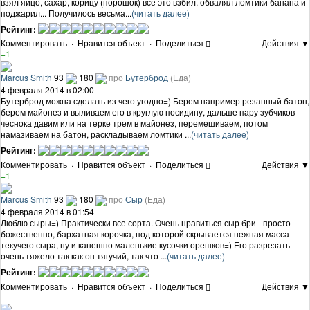
взял яйцо, сахар, корицу (порошок) все это взбил, обвалял ломтики банана и
поджарил... Получилось весьма...
(читать далее)
Рейтинг:
Комментировать
·
Нравится объект
·
Поделиться
Действия ▼
+1
Marcus Smith
93
180
про
Бутерброд
(Еда)
4 февраля 2014 в 02:00
Бутерброд можна сделать из чего угодно=) Берем например резанный батон,
берем майонез и выливаем его в круглую посидину, дальше пару зубчиков
чеснока давим или на терке трем в майонез, перемешиваем, потом
намазиваем на батон, раскладываем ломтики ...
(читать далее)
Рейтинг:
Комментировать
·
Нравится объект
·
Поделиться
Действия ▼
+1
Marcus Smith
93
180
про
Сыр
(Еда)
4 февраля 2014 в 01:54
Люблю сыры=) Практически все сорта. Очень нравиться сыр бри - просто
божественно, бархатная корочка, под которой скрывается нежная масса
текучего сыра, ну и канешно маленькие кусочки орешков=) Его разрезать
очень тяжело так как он тягучий, так что ...
(читать далее)
Рейтинг:
Комментировать
·
Нравится объект
·
Поделиться
Действия ▼