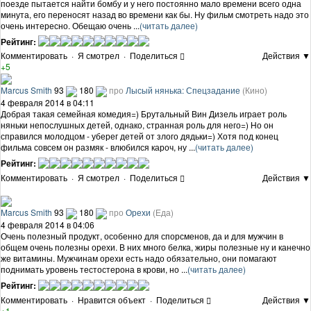
поезде пытается найти бомбу и у него постоянно мало времени всего одна
минута, его переносят назад во времени как бы. Ну фильм смотреть надо это
очень интересно. Обещаю очень ...
(читать далее)
Рейтинг:
Комментировать
·
Я смотрел
·
Поделиться
Действия ▼
+5
Marcus Smith
93
180
про
Лысый нянька: Спецзадание
(Кино)
4 февраля 2014 в 04:11
Добрая такая семейная комедия=) Брутальный Вин Дизель играет роль
няньки непослушных детей, однако, странная роль для него=) Но он
справился молодцом - уберег детей от злого дядьки=) Хотя под конец
фильма совсем он размяк - влюбился кароч, ну ...
(читать далее)
Рейтинг:
Комментировать
·
Я смотрел
·
Поделиться
Действия ▼
Marcus Smith
93
180
про
Орехи
(Еда)
4 февраля 2014 в 04:06
Очень полезный продукт, особенно для спорсменов, да и для мужчин в
общем очень полезны орехи. В них много белка, жиры полезные ну и канечно
же витамины. Мужчинам орехи есть надо обязательно, они помагают
поднимать уровень тестостерона в крови, но ...
(читать далее)
Рейтинг:
Комментировать
·
Нравится объект
·
Поделиться
Действия ▼
+1