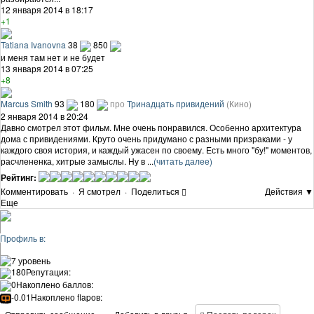
12 января 2014 в 18:17
+1
Tatiana Ivanovna
38
850
и меня там нет и не будет
13 января 2014 в 07:25
+8
Marcus Smith
93
180
про
Тринадцать привидений
(Кино)
2 января 2014 в 20:24
Давно смотрел этот фильм. Мне очень понравился. Особенно архитектура
дома с привидениями. Круто очень придумано с разными призраками - у
каждого своя история, и каждый ужасен по своему. Есть много "бу!" моментов,
расчлененка, хитрые замыслы. Ну в ...
(читать далее)
Рейтинг:
Комментировать
·
Я смотрел
·
Поделиться
Действия ▼
Еще
Профиль в:
7 уровень
180
Репутация:
0
Накоплено баллов:
-0.01
Накоплено flapов: