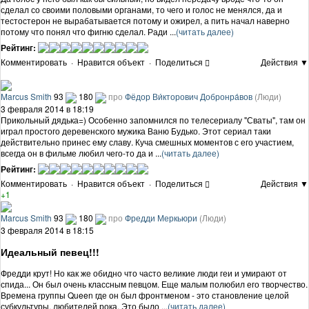
сделал со своими половыми органами, то чего и голос не менялся, да и
тестостерон не вырабатывается потому и ожирел, а пить начал наверно
потому что понял что фигню сделал. Ради ...
(читать далее)
Рейтинг:
Комментировать
·
Нравится объект
·
Поделиться
Действия ▼
Marcus Smith
93
180
про
Фёдор Ви́кторович Добронра́вов
(Люди)
3 февраля 2014 в 18:19
Прикольный дядька=) Особенно запомнился по телесериалу "Сваты", там он
играл простого деревенского мужика Ваню Будько. Этот сериал таки
действительно принес ему славу. Куча смешных моментов с его участием,
всегда он в фильме любил чего-то да и ...
(читать далее)
Рейтинг:
Комментировать
·
Нравится объект
·
Поделиться
Действия ▼
+1
Marcus Smith
93
180
про
Фредди Меркьюри
(Люди)
3 февраля 2014 в 18:15
Идеальный певец!!!
Фредди крут! Но как же обидно что часто великие люди геи и умирают от
спида... Он был очень классным певцом. Еще малым полюбил его творчество.
Времена группы Queen где он был фронтменом - это становление целой
субкультуры, любителей рока. Это было ...
(читать далее)