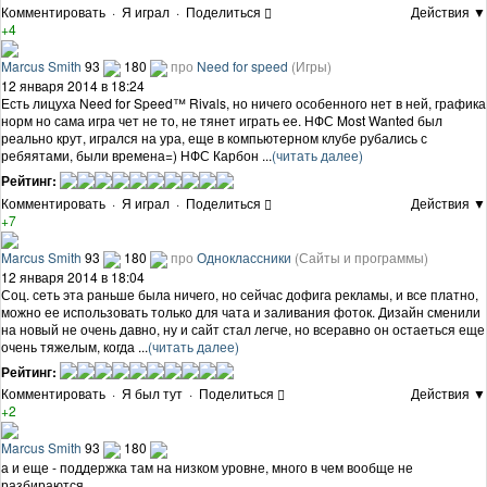
Комментировать
·
Я играл
·
Поделиться
Действия ▼
+4
Marcus Smith
93
180
про
Need for speed
(Игры)
12 января 2014 в 18:24
Есть лицуха Need for Speed™ Rivals, но ничего особенного нет в ней, графика
норм но сама игра чет не то, не тянет играть ее. НФС Most Wanted был
реально крут, игрался на ура, еще в компьютерном клубе рубались с
ребяятами, были времена=) НФС Карбон ...
(читать далее)
Рейтинг:
Комментировать
·
Я играл
·
Поделиться
Действия ▼
+7
Marcus Smith
93
180
про
Одноклассники
(Сайты и программы)
12 января 2014 в 18:04
Соц. сеть эта раньше была ничего, но сейчас дофига рекламы, и все платно,
можно ее использовать только для чата и заливания фоток. Дизайн сменили
на новый не очень давно, ну и сайт стал легче, но всеравно он остаеться еще
очень тяжелым, когда ...
(читать далее)
Рейтинг:
Комментировать
·
Я был тут
·
Поделиться
Действия ▼
+2
Marcus Smith
93
180
а и еще - поддержка там на низком уровне, много в чем вообще не
разбираются...