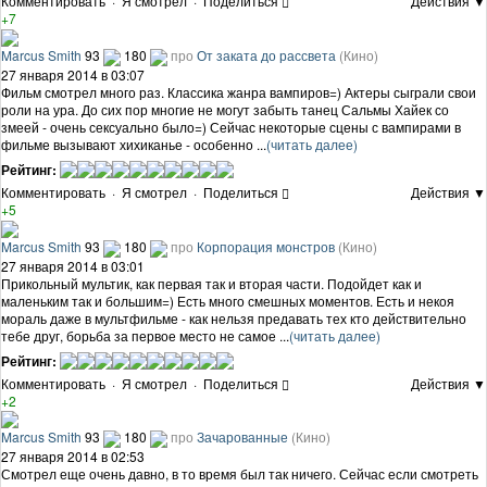
Комментировать
·
Я смотрел
·
Поделиться
Действия ▼
+7
Marcus Smith
93
180
про
От заката до рассвета
(Кино)
27 января 2014 в 03:07
Фильм смотрел много раз. Классика жанра вампиров=) Актеры сыграли свои
роли на ура. До сих пор многие не могут забыть танец Сальмы Хайек со
змеей - очень сексуально было=) Сейчас некоторые сцены с вампирами в
фильме вызывают хихиканье - особенно ...
(читать далее)
Рейтинг:
Комментировать
·
Я смотрел
·
Поделиться
Действия ▼
+5
Marcus Smith
93
180
про
Корпорация монстров
(Кино)
27 января 2014 в 03:01
Прикольный мультик, как первая так и вторая части. Подойдет как и
маленьким так и большим=) Есть много смешных моментов. Есть и некоя
мораль даже в мультфильме - как нельзя предавать тех кто действительно
тебе друг, борьба за первое место не самое ...
(читать далее)
Рейтинг:
Комментировать
·
Я смотрел
·
Поделиться
Действия ▼
+2
Marcus Smith
93
180
про
Зачарованные
(Кино)
27 января 2014 в 02:53
Смотрел еще очень давно, в то время был так ничего. Сейчас если смотреть