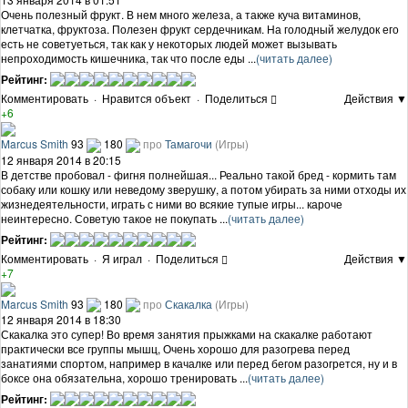
Очень полезный фрукт. В нем много железа, а также куча витаминов,
клетчатка, фруктоза. Полезен фрукт сердечникам. На голодный желудок его
есть не советуеться, так как у некоторых людей может вызывать
непроходимость кишечника, так что после еды ...
(читать далее)
Рейтинг:
Комментировать
·
Нравится объект
·
Поделиться
Действия ▼
+6
Marcus Smith
93
180
про
Тамагочи
(Игры)
12 января 2014 в 20:15
В детстве пробовал - фигня полнейшая... Реально такой бред - кормить там
собаку или кошку или неведому зверушку, а потом убирать за ними отходы их
жизнедеятельности, играть с ними во всякие тупые игры... кароче
неинтересно. Советую такое не покупать ...
(читать далее)
Рейтинг:
Комментировать
·
Я играл
·
Поделиться
Действия ▼
+7
Marcus Smith
93
180
про
Скакалка
(Игры)
12 января 2014 в 18:30
Скакалка это супер! Во время занятия прыжками на скакалке работают
практически все группы мышц, Очень хорошо для разогрева перед
занатиями спортом, например в качалке или перед бегом разогрется, ну и в
боксе она обязательна, хорошо тренировать ...
(читать далее)
Рейтинг: