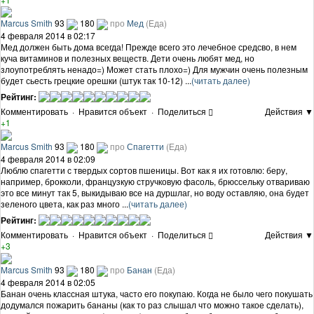
Marcus Smith
93
180
про
Мед
(Еда)
4 февраля 2014 в 02:17
Мед должен быть дома всегда! Прежде всего это лечебное средсво, в нем
куча витаминов и полезных веществ. Дети очень любят мед, но
злоупотреблять ненадо=) Может стать плохо=) Для мужчин очень полезным
будет сьесть грецкие орешки (штук так 10-12) ...
(читать далее)
Рейтинг:
Комментировать
·
Нравится объект
·
Поделиться
Действия ▼
+1
Marcus Smith
93
180
про
Спагетти
(Еда)
4 февраля 2014 в 02:09
Люблю спагетти с твердых сортов пшеницы. Вот как я их готовлю: беру,
например, брокколи, французкую стручковую фасоль, брюссельку отвариваю
это все минут так 5, выкидываю все на дуршлаг, но воду оставляю, она будет
зеленого цвета, как раз много ...
(читать далее)
Рейтинг:
Комментировать
·
Нравится объект
·
Поделиться
Действия ▼
+3
Marcus Smith
93
180
про
Банан
(Еда)
4 февраля 2014 в 02:05
Банан очень классная штука, часто его покупаю. Когда не было чего покушать
додумался пожарить бананы (как то раз слышал что можно такое сделать),