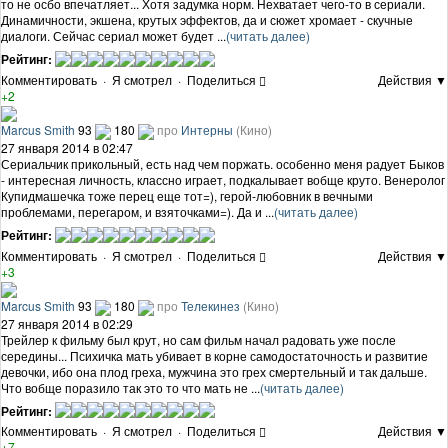
то не осбо впечатляет... Хотя задумка норм. Нехватает чего-то в сериали.
Динамичности, экшена, крутых эффектов, да и сюжет хромает - скучные
диалоги. Сейчас сериал может будет ...
(читать далее)
Рейтинг:
Комментировать
·
Я смотрел
·
Поделиться
Действия ▼
+2
Marcus Smith
93
180
про
Интерны
(Кино)
27 января 2014 в 02:47
Сериальчик прикольный, есть над чем поржать. особенно меня радует Быков
- интересная личность, классно играет, подкалывает вобще круто. Венеролог
Купидмашечка тоже перец еще тот=), герой-любовник в вечными
проблемами, перегаром, и взяточками=). Да и ...
(читать далее)
Рейтинг:
Комментировать
·
Я смотрел
·
Поделиться
Действия ▼
+3
Marcus Smith
93
180
про
Телекинез
(Кино)
27 января 2014 в 02:29
Трейлер к фильму был крут, но сам фильм начал радовать уже после
середины... Психичка мать убивает в корне самодостаточность и развитие
девочки, ибо она плод греха, мужчина это грех смертельный и так дальше.
Что вобще поразило так это то что мать не ...
(читать далее)
Рейтинг:
Комментировать
·
Я смотрел
·
Поделиться
Действия ▼
+7