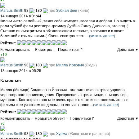
Marcus Smith
93
180
про
Зубная фея
(Кино)
14 января 2014 в 01:44
Фильм чисто семейный, такая себе комедия, веселая и добрая. Но видеть в
роли зубной фели рестлера-громилу Дуэйна Скалу Джонсона, это ппц=)
Смешно он смотриться в обтягивающем костюме, в лосинах и в пачке
балетной с крылышками=) Очень советую сесть ...
(читать далее)
Рейтинг:
Комментировать
·
Я смотрел
·
Поделиться
Действия ▼
+10
Marcus Smith
93
180
про
Милла Йовович
(Люди)
13 января 2014 в 05:25
Классная
Милла (Милица) Богдановна Йовович - американская актриса украино-
черногорского происхождения. Прекрасная актриса, модель, модельер,
музыкант. Как актриса она мне очень нравится, хотя не скажешь что все
фильмы с ее участием шедевры, но есть и вполне ...
(читать далее)
Рейтинг:
Комментировать
·
Нравится объект
·
Поделиться
Действия ▼
+6
Marcus Smith
93
180
про
Хурма
(Животные и растения)
13 января 2014 в 01:51