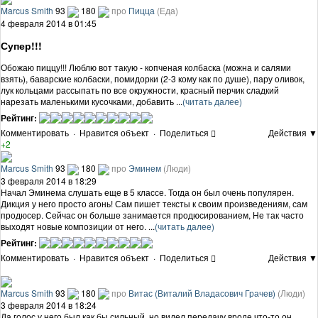
Marcus Smith
93
180
про
Пицца
(Еда)
4 февраля 2014 в 01:45
Супер!!!
Обожаю пиццу!!! Люблю вот такую - копченая колбаска (можна и салями
взять), баварские колбаски, помидорки (2-3 кому как по душе), пару оливок,
лук кольцами рассыпать по все окружности, красный перчик сладкий
нарезать маленькими кусочками, добавить ...
(читать далее)
Рейтинг:
Комментировать
·
Нравится объект
·
Поделиться
Действия ▼
+2
Marcus Smith
93
180
про
Эминем
(Люди)
3 февраля 2014 в 18:29
Начал Эминема слушать еще в 5 классе. Тогда он был очень популярен.
Дикция у него просто агонь! Сам пишет тексты к своим произведениям, сам
продюсер. Сейчас он больше занимается продюсированием, Не так часто
выходят новые композиции от него. ...
(читать далее)
Рейтинг:
Комментировать
·
Нравится объект
·
Поделиться
Действия ▼
Marcus Smith
93
180
про
Витас (Виталий Владасович Грачев)
(Люди)
3 февраля 2014 в 18:24
Да голос у него был как бы сильный, но видел передачу вроде что-то он