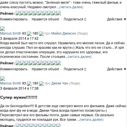
даже слезу пустить можно, "Зеленая миля" - тоже очень тяжелый фильм, и
очень классный. Недавно смотрел ...
(читать далее)
Рейтинг:
Комментировать
·
Нравится объект
·
Поделиться
Действия ▼
Marcus Smith
93
180
про
Майкл Джексон
(Люди)
3 февраля 2014 в 17:42
Когда малой был часто его слушал. Нравились его многие песни. Да и сейчас
иногда слушаю. Пел он красиво как не крути=) Жаль что его не стало... И зря
он делал пластические операции, это нарушило его здоровье, его
психическое состояние. После стольких...
(читать далее)
Рейтинг:
Комментировать
·
Нравится объект
·
Поделиться
Действия ▼
Marcus Smith
93
180
про
Джеки Чан
(Люди)
3 февраля 2014 в 17:38
Супер мужик!!!!!!!!
Да он бесподобен!!!!! В детстве еще смотрел много его фильмов. Даже сейчас
когда кунг-фу не в моде, Джеки Чана всегда приятно посмотреть=)
Пересмотрел все его фильмы почти, даже самые первые. Он реально
молодец, трудился не покладая рук. Все трюки ...
(читать далее)
Рейтинг: