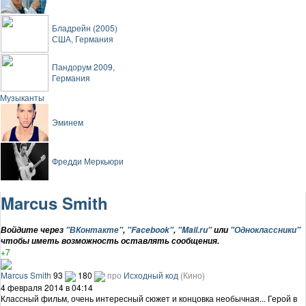
Бладрейн (2005)
США, Германия
Пандорум 2009,
Германия
Музыканты
Эминем
Фредди Меркьюри
Marcus Smith
Войдите через
"ВКонтакте"
,
"Facebook"
,
"Mail.ru"
или
"Одноклассники"
чтобы иметь возможность оставлять сообщения.
+7
Marcus Smith
93
180
про
Исходный код
(Кино)
4 февраля 2014 в 04:14
Классный фильм, очень интересный сюжет и концовка необычная... Герой в