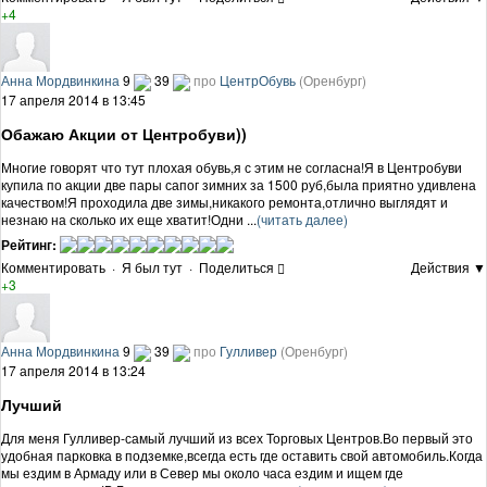
+4
Анна Мордвинкина
9
39
про
ЦентрОбувь
(Оренбург)
17 апреля 2014 в 13:45
Обажаю Акции от Центробуви))
Многие говорят что тут плохая обувь,я с этим не согласна!Я в Центробуви
купила по акции две пары сапог зимних за 1500 руб,была приятно удивлена
качеством!Я проходила две зимы,никакого ремонта,отлично выглядят и
незнаю на сколько их еще хватит!Одни ...
(читать далее)
Рейтинг:
Комментировать
·
Я был тут
·
Поделиться
Действия ▼
+3
Анна Мордвинкина
9
39
про
Гулливер
(Оренбург)
17 апреля 2014 в 13:24
Лучший
Для меня Гулливер-самый лучший из всех Торговых Центров.Во первый это
удобная парковка в подземке,всегда есть где оставить свой автомобиль.Когда
мы ездим в Армаду или в Север мы около часа ездим и ищем где