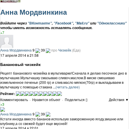
Анна Мордвинкина
Войдите через
"ВКонтакте"
,
"Facebook"
,
"Mail.ru"
или
"Одноклассники"
чтобы иметь возможность оставлять сообщения.
+7
Анна Мордвинкина
9
39
про
Чизкейк
(Еда)
17 апреля 2014 в 21:58
Банановый чизкейк
Рецепт бананового чизкейка в мультиварке!Сначала я делаю песочное дно в
мультчашке.Мультчашку смазываю сливоч.маслом.В миске смешиваю
измельченное печенье (200 гр) и слив.масло мягкое(70гр) и выкладываем в
мультчашку с помощью стакана ...
(читать далее)
Рейтинг:
Комментировать
·
Нравится объект
·
Поделиться
Действия ▼
+3
Анна Мордвинкина
9
39
Кстати иногда вместо бананов использую замороженную ягоду,вишню или
клубнику,а со свежей будет еще вкусней!
17 апреля 2014 в 22:01