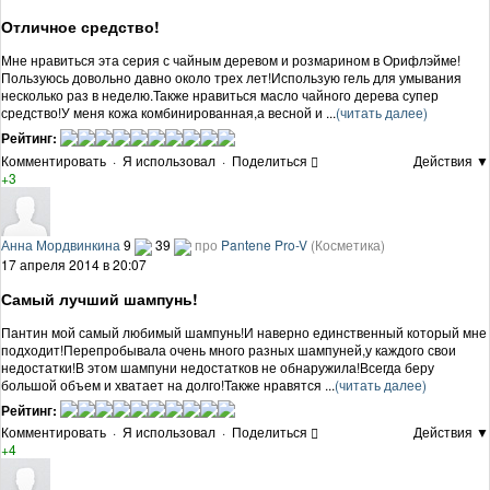
Отличное средство!
Мне нравиться эта серия с чайным деревом и розмарином в Орифлэйме!
Пользуюсь довольно давно около трех лет!Использую гель для умывания
несколько раз в неделю.Также нравиться масло чайного дерева супер
средство!У меня кожа комбинированная,а весной и ...
(читать далее)
Рейтинг:
Комментировать
·
Я использовал
·
Поделиться
Действия ▼
+3
Анна Мордвинкина
9
39
про
Pantene Pro-V
(Косметика)
17 апреля 2014 в 20:07
Самый лучший шампунь!
Пантин мой самый любимый шампунь!И наверно единственный который мне
подходит!Перепробывала очень много разных шампуней,у каждого свои
недостатки!В этом шампуни недостатков не обнаружила!Всегда беру
большой объем и хватает на долго!Также нравятся ...
(читать далее)
Рейтинг:
Комментировать
·
Я использовал
·
Поделиться
Действия ▼
+4