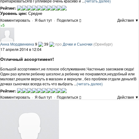
припарковаться!В Гулливере очень красиво и ...
(читать далее)
Рейтинг:
Уровень цен:
Средне
Комментировать
·
Я был тут
·
Поделиться
Действия ▼
+5
Анна Мордвинкина
9
39
про
Дочки и Сыночки
(Оренбург)
17 апреля 2014 в 12:04
Отличный ассортимент!
Большой ассортимент,не плохое обслуживание.Частенько заезжаем сюда!
Один раз купили ребенку шезлонг,а ребенку не понравился,неудобный или
маловат,решили вернуть в магазин и вернули , без проблем отдали деньги!В
дочках сыночках всегда есть что выбрать ...
(читать далее)
Рейтинг:
Комментировать
·
Я был тут
·
Поделиться
Действия ▼