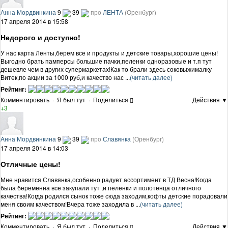
Анна Мордвинкина
9
39
про
ЛЕНТА
(Оренбург)
17 апреля 2014 в 15:58
Недорого и доступно!
У нас карта Ленты,берем все и продукты и детские товары,хорошие цены!
Выгодно брать памперсы большие пачки,пеленки одноразовые и т.п тут
дешевле чем в других супермаркетах!Как то брали здесь соковыжималку
Витек,по акции за 1000 руб,и качество нас ...
(читать далее)
Рейтинг:
Комментировать
·
Я был тут
·
Поделиться
Действия ▼
+3
Анна Мордвинкина
9
39
про
Славянка
(Оренбург)
17 апреля 2014 в 14:03
Отличные цены!
Мне нравится Славянка,особенно радует ассортимент в ТД Весна!Когда
была беременна все закупали тут ,и пеленки и полотенца отличного
качества!Когда родился сынок тоже сюда заходим,кофты детские порадовали
меня своим качеством!Вчера тоже заходила в ...
(читать далее)
Рейтинг:
Комментировать
·
Я был тут
·
Поделиться
Действия ▼