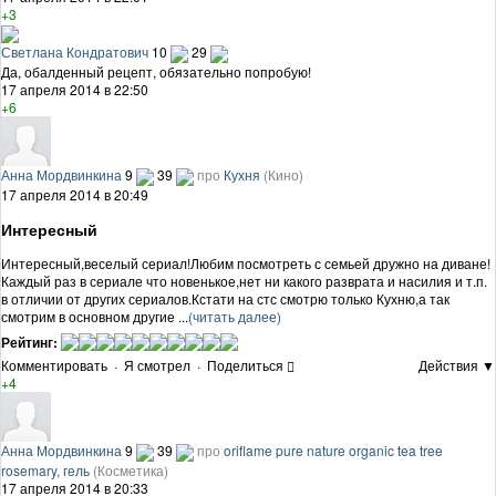
+3
Светлана Кондратович
10
29
Да, обалденный рецепт, обязательно попробую!
17 апреля 2014 в 22:50
+6
Анна Мордвинкина
9
39
про
Кухня
(Кино)
17 апреля 2014 в 20:49
Интересный
Интересный,веселый сериал!Любим посмотреть с семьей дружно на диване!
Каждый раз в сериале что новенькое,нет ни какого разврата и насилия и т.п.
в отличии от других сериалов.Кстати на стс смотрю только Кухню,а так
смотрим в основном другие ...
(читать далее)
Рейтинг:
Комментировать
·
Я смотрел
·
Поделиться
Действия ▼
+4
Анна Мордвинкина
9
39
про
oriflame pure nature organic tea tree
rosemary, гель
(Косметика)
17 апреля 2014 в 20:33