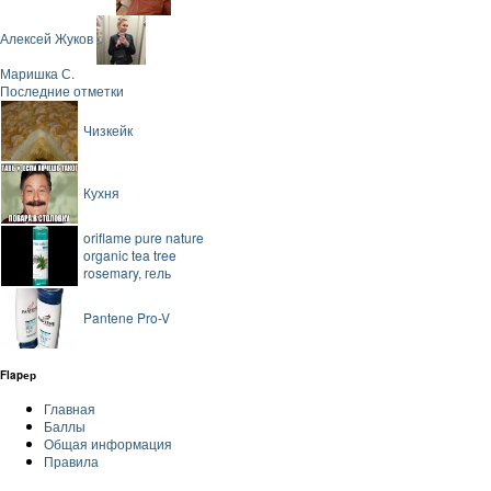
Алексей Жуков
Маришка С.
Последние отметки
Чизкейк
Кухня
oriflame pure nature
organic tea tree
rosemary, гель
Pantene Pro-V
Flapер
Главная
Баллы
Общая информация
Правила