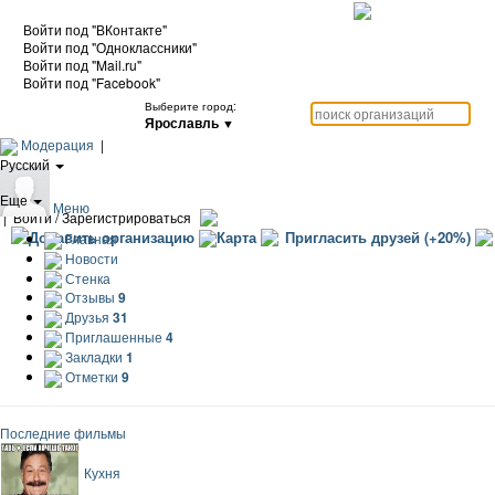
Войти под "ВКонтакте"
Войти под "Одноклассники"
Войти под "Mail.ru"
Войти под "Facebook"
Выберите город:
Ярославль
▼
Модерация
|
Русский
|
Еще
Меню
|
Войти / Зарегистрироваться
Добавить организацию
Карта
Пригласить друзей (+20%)
Главная
Новости
Стенка
Отзывы
9
Друзья
31
Приглашенные
4
Закладки
1
Отметки
9
Последние фильмы
Кухня