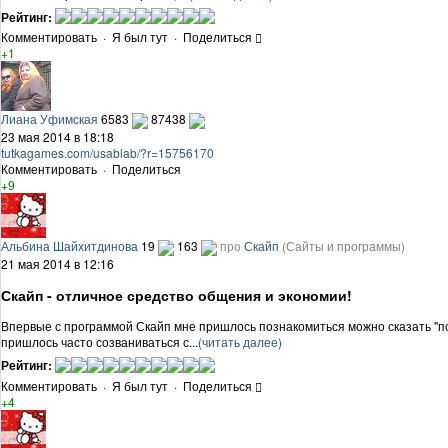
Рейтинг:
Комментировать
·
Я был тут
·
Поделиться
+1
Лиана Уфимская
6583
87438
23 мая 2014 в 18:18
tutkagames.com/usablab/?r=15756170
Комментировать
·
Поделиться
+9
Альбина Шайхитдинова
19
163
про
Скайп
(Сайты и программы)
21 мая 2014 в 12:16
Скайп - отличное средство общения и экономии!
Впервые с программой Скайп мне пришлось познакомиться можно сказать "по ну
пришлось часто созваниваться с...
(читать далее)
Рейтинг:
Комментировать
·
Я был тут
·
Поделиться
+4