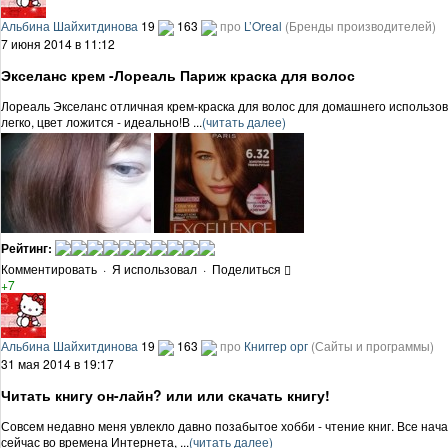
Альбина Шайхитдинова
19
163
про
L’Oreal
(Бренды производителей)
7 июня 2014 в 11:12
Экселанс крем -Лореаль Париж краска для волос
Лореаль Экселанс отличная крем-краска для волос для домашнего использован
легко, цвет ложится - идеально!В ...
(читать далее)
Рейтинг:
Комментировать
·
Я использовал
·
Поделиться
+7
Альбина Шайхитдинова
19
163
про
Книггер орг
(Сайты и программы)
31 мая 2014 в 19:17
Читать книгу он-лайн? или или скачать книгу!
Совсем недавно меня увлекло давно позабытое хобби - чтение книг. Все нача
сейчас во времена Интернета, ...
(читать далее)