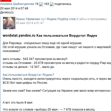
Альбина Шайхитдинова
19
163
поделилась
20 мая 2014 в 07:48
Делюсь!))
Лиана Уфимская
про
Яндекс.Подбор слов
(Сайты и программы)
20 мая 2014 в 01:47
wordstat.yandex.ru Как пользоваться Вордстат Яндек
Для Flapовца - специально пишу еще об одной игрушке.
Об этой игрушке узнала на Отзовике, где таки пишут: не пишите о марлевой 
поисковика?
авто отзывы - 543 347 просмотров за месяц!!!
отзывы на Отзовике - 23 678 просмотров за месяц к радости сердцу Flap ищ
отзывы за деньги - 12 347... мало да.
Как пользоваться Вордстат Яндекс?
Очень просто, заходите регистрируетесь через социальную сеть, я через вк
ВСЕ! Вот вам цифры по России.
Зачем оно нам? Как зачем? Ситуация на Украине уже мало кому интересна и 
А вот это было 8 мая
Что искали со словом «выборы 25 мая» — 7 978 показов в месяц