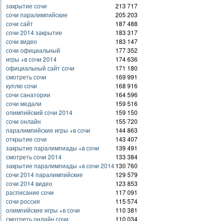
закрытие сочи
213 717
сочи паралимпийские
205 203
сочи сайт
187 488
сочи 2014 закрытие
183 317
сочи видео
183 147
сочи официальный
177 352
игры +в сочи 2014
174 636
официальный сайт сочи
171 180
смотреть сочи
169 991
куплю сочи
168 916
сочи санатории
164 596
сочи медали
159 516
олимпийский сочи 2014
159 150
сочи онлайн
155 720
паралимпийские игры +в сочи
144 863
открытие сочи
143 407
закрытие паралимпиады +в сочи
139 491
смотреть сочи 2014
133 384
закрытие паралимпиады +в сочи 2014
130 760
сочи 2014 паралимпийские
129 579
сочи 2014 видео
123 853
расписание сочи
117 091
сочи россия
115 574
олимпийские игры +в сочи
110 381
смотреть онлайн сочи
110 034