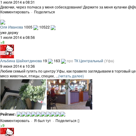
1 июля 2014 в 08:31
Девочки, через полчаса у меня собеседование! Держите за меня кулачки @
Комментировать
·
Поделиться
Оля Иванова
1005
10522
уже держу
1 июля 2014 в 08:56
+8
Альбина Шайхитдинова
19
163
про
ТК Центральный
(Уфа)
9 июня 2014 в 10:36
Любим семьей гулять по центру Уфы, как правило заглядываем в торговый це
мясо животных, птицы, специи, ...
(читать далее)
Рейтинг:
Комментировать
·
Я был тут
·
Поделиться
+9