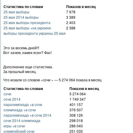
Статистика по словам
Показов в месяц
25 мая выборы
7 978
25 мая 2014 выборы
3 389
25 мая выборы президента
2 403
25 мая выборы +на украине
2 388
выборы президента украины 25 мая
Это за восемь дней!!!
Вот зачем, намек ясен? Фас!
Дополнение еще статистика.
За прошлый месяц.
Что искали со словом «сочи » — 5 274 064 показа в месяц
Статистика по словам
Показов в месяц
сочи
5 274 064
сочи 2014
1 749 347
паралимпиада +в сочи
401 157
олимпиада +в сочи
376 507
паралимпиада +в сочи 2014
308 126
сочи 2014 олимпиада
298 018
игры +в сочи
286 040
олимпийский сочи
251 035