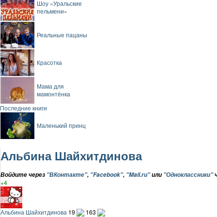
Шоу «Уральские
пельмени»
Реальные пацаны
Красотка
Мама для
мамонтёнка
Последние книги
Маленький принц
Альбина Шайхитдинова
Войдите через
"ВКонтакте"
,
"Facebook"
,
"Mail.ru"
или
"Одноклассники"
ч
+4
Альбина Шайхитдинова
19
163